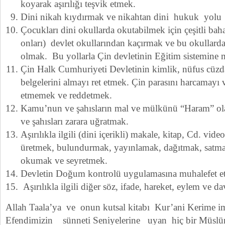
koyarak aşırılığı teşvik etmek.
Dini nikah kıydırmak ve nikahtan dini hukuk yolu
Çocukları dini okullarda okutabilmek için çeşitli bahan
onları) devlet okullarından kaçırmak ve bu okullard
olmak. Bu yollarla Çin devletinin Eğitim sistemine 
Çin Halk Cumhuriyeti Devletinin kimlik, nüfus cüzda
belgelerini almayı ret etmek. Çin parasını harcamayı
etmemek ve reddetmek.
Kamu’nun ve şahısların mal ve mülkünü “Haram” olar
ve şahısları zarara uğratmak.
Aşırılıkla ilgili (dini içerikli) makale, kitap, Cd. vide
üretmek, bulundurmak, yayınlamak, dağıtmak, satma
okumak ve seyretmek.
Devletin Doğum kontrolü uygulamasına muhalefet et
Aşırılıkla ilgili diğer söz, ifade, hareket, eylem ve 
Allah Taala’ya ve onun kutsal kitabı Kur’ani Kerime 
Efendimizin sünneti Seniyelerine uyan hiç bir Müslüm