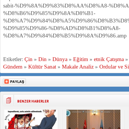
sabit-%D9%8A%D9%83%D8%AA%D8%A8-%D8%
%D8%B6%D9%85%D9%8A%D8%B1-
%D8%A7%D9%84%D8%A5%D9%86%D8%B3%D8
%D9%85%D9%86-%D8%AD%D8%B1%D8%A8-
%D8%A7%D9%84%D8%B5%D9%8A%D9%86.amp
Etiketler:
Çin
»
Din
»
Dünya
»
Eğitim
»
etnik Çatışma
Gündem
»
Kültür Sanat
»
Makale Analiz
»
Ordular ve Si
BENZER HABERLER