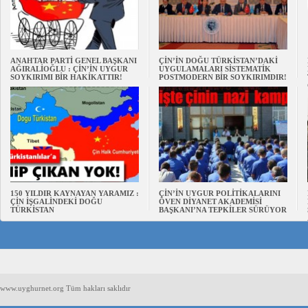
ANAHTAR PARTİ GENEL BAŞKANI
ÇİN’İN DOĞU TÜRKİSTAN’DAKİ
AĞIRALİOĞLU : ÇİN’İN UYGUR
UYGULAMALARI SİSTEMATİK
SOYKIRIMI BİR HAKİKATTIR!
POSTMODERN BİR SOYKIRIMDIR!
150 YILDIR KAYNAYAN YARAMIZ :
ÇİN’İN UYGUR POLİTİKALARINI
ÇİN İŞGALİNDEKİ DOĞU
ÖVEN DİYANET AKADEMİSİ
TÜRKİSTAN
BAŞKANI’NA TEPKİLER SÜRÜYOR
www.uyghurnet.org Tüm hakları saklıdır