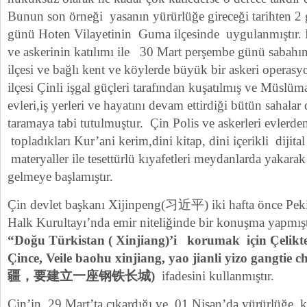
Bunun son örneği yasanın yürürlüğe gireceği tarihten 2
günü Hoten Vilayetinin Guma ilçesinde uygulanmıştır. B
ve askerinin katılımı ile 30 Mart perşembe günü sabahı
ilçesi ve bağlı kent ve köylerde büyük bir askeri operasy
ilçesi Çinli işgal güçleri tarafından kuşatılmış ve Müslü
evleri,iş yerleri ve hayatını devam ettirdiği bütün sahala
taramaya tabi tutulmuştur. Çin Polis ve askerleri evlerde
topladıkları Kur’ani kerim,dini kitap, dini içerikli dijita
materyaller ile tesettürlü kıyafetleri meydanlarda yakarak 
gelmeye başlamıştır.
Çin devlet başkanı Xijinpeng(习近平) iki hafta önce Peki
Halk Kurultayı’nda emir niteliğinde bir konuşma yapmış
“Doğu Türkistan ( Xinjiang)’i korumak için Çelikte
Çince, Veile baohu xinjiang, yao jianli yizo gang
疆，要建立一座钢铁长城)
ifadesini kullanmıştır.
Çin’in 29 Mart’ta çıkardığı ve 01 Nisan’da yürürlüğe