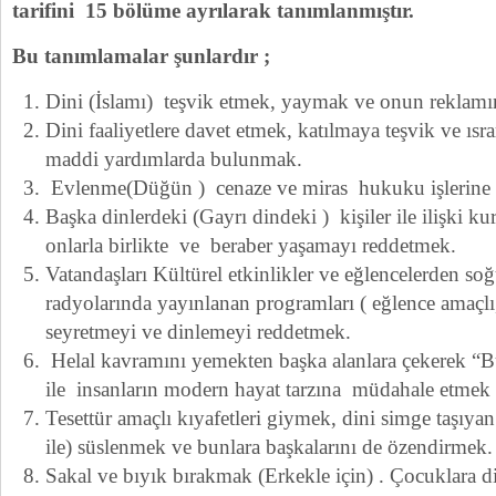
tarifini 15 bölüme ayrılarak tanımlanmıştır.
Bu tanımlamalar şunlardır ;
Dini (İslamı) teşvik etmek, yaymak ve onun reklam
Dini faaliyetlere davet etmek, katılmaya teşvik ve ıs
maddi yardımlarda bulunmak.
Evlenme(Düğün ) cenaze ve miras hukuku işlerine d
Başka dinlerdeki (Gayrı dindeki ) kişiler ile ilişki 
onlarla birlikte ve beraber yaşamayı reddetmek.
Vatandaşları Kültürel etkinlikler ve eğlencelerden soğ
radyolarında yayınlanan programları ( eğlence amaçlı,
seyretmeyi ve dinlemeyi reddetmek.
Helal kavramını yemekten başka alanlara çekerek “Bu 
ile insanların modern hayat tarzına müdahale etmek
Tesettür amaçlı kıyafetleri giymek, dini simge taşıyan
ile) süslenmek ve bunlara başkalarını de özendirmek.
Sakal ve bıyık bırakmak (Erkekle için) . Çocuklara din