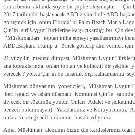
sonra benim aklımda şöyle bir şüphe oluşmuştur ; Çin L
2017 tarihinde başlayacak ABD.ziyaretinde ABD başkan
görüşmek için onun Florida’ ki Palm Beach Mar-a-Lago y
Çin’in sırf Uygur Türklerine karşı çıkardığı bu Çin devle
“Müslümanları toptan imha etmeyi yasallaştırmayı bend
ABD.Başkanı Trump’a örnek gösterip akıl vermek için 
21.yüzyılın medeni dünyası, Müslüman Uygur Türklerin
ana topraklarında onları toptan ve kollektif bir şekilde
verecek ? yoksa Çin’in bu insanlık dışı katliamlarına sey
Müslüman dünyasının yöneticileri, Müslüman Uygur Tü
beri işgalci ve İslam düşmanı Komünist Çin’in safında ye
diyecek bir sözümüz yoktur. Onları Adalet ve şefkatında
benzeri bulunmayan) Yaradanımız ve Koruyucumuz Alla
onlara vereceği adil hükmüne havale ediyoruz.
Ama, Müslüman aleminin bizim din kardeşlerimiz olan ha