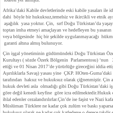
Afrika’daki Kabile devletlerinde eski kabile yasaları ile i
dahi böyle bir hukuksuz,temelsiz ve ikircikli ve etnik ay
aşağılık yasa yoktur. Çin, sırf Doğu Türkistan’da yaşa
toptan imha etmeyi amaçlayan ve hedefleyen bu yasanın 
veya bölgesinde hiç bir şekilde uygulanmayacağı hükmü
garanti altına almış bulunuyor.
Çin işgal yönetiminin güdümündeki Doğu Türkistan Öze
Kurultayı ( sözde Özerk Bölgenin Parlamentosu) ‘nun 
ettiği ve 01 Nisan 2017’de yürürlüğe gireceğini iddia ett
Aşırılıklarla Savaş) yasası yine ÇKP. HOten-Guma’daki 
tarafından haksız ve hukuksuz olarak çiğnenmiştir. Çin a
hukuk devleti asla olmadığı gibi Doğu Türkistan’daki işg
göre değil kenedi keyfine göre icra edilmektedir.Hukuk d
ihlal edenler cezalandırılırlar.Çin’de ise faşist ve Nazi kafa
Müslüman Türklere ne kadar çok zulüm ve baskı yaparsa,
hukuksuz olarak ne kadar çok katlederse o derece takdir edi