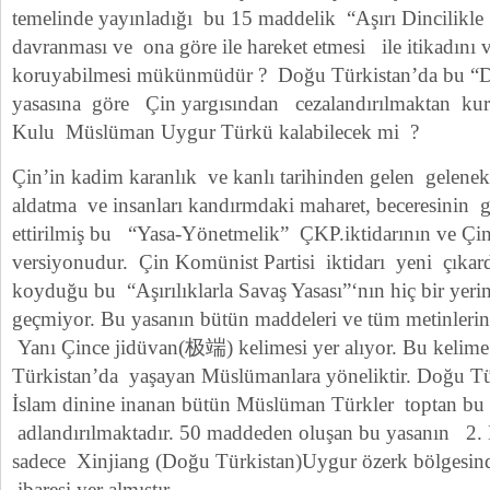
temelinde yayınladığı bu 15 maddelik “Aşırı Dincilikle 
davranması ve ona göre ile hareket etmesi ile itikadını v
koruyabilmesi mükünmüdür ? Doğu Türkistan’da bu “Din
yasasına göre Çin yargısından cezalandırılmaktan kurtu
Kulu Müslüman Uygur Türkü kalabilecek mi ?
Çin’in kadim karanlık ve kanlı tarihinden gelen geleneks
aldatma ve insanları kandırmdaki maharet, beceresinin
ettirilmiş bu “Yasa-Yönetmelik” ÇKP.iktidarının ve Çin 
versiyonudur. Çin Komünist Partisi iktidarı yeni çıka
koyduğu bu “Aşırılıklarla Savaş Yasası”‘nın hiç bir yeri
geçmiyor. Bu yasanın bütün maddeleri ve tüm metinlerin
Yanı Çince jidüvan(极端) kelimesi yer alıyor. Bu kelim
Türkistan’da yaşayan Müslümanlara yöneliktir. Doğu Tü
İslam dinine inanan bütün Müslüman Türkler toptan bu
adlandırılmaktadır. 50 maddeden oluşan bu yasanın 2.
sadece Xinjiang (Doğu Türkistan)Uygur özerk bölgesin
ibaresi yer almıştır.