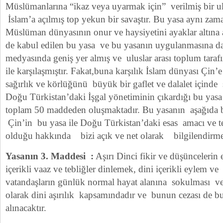
Müslümanlarına “ikaz veya uyarmak için” verilmiş bir u
İslam’a açılmış top yekun bir savaştır. Bu yasa aynı zam
Müslüman dünyasının onur ve haysiyetini ayaklar altına
de kabul edilen bu yasa ve bu yasanın uygulanmasına dair
medyasında geniş yer almış ve uluslar arası toplum tar
ile karşılaşmıştır. Fakat,buna karşılık İslam dünyası Çin’
sağırlık ve körlüğünü büyük bir gaflet ve dalalet içinde
Doğu Türkistan’daki İşgal yönetiminin çıkardığı bu yasa
toplam 50 maddeden oluşmaktadır. Bu yasanın aşağıda b
Çin’in bu yasa ile Doğu Türkistan’daki esas amacı ve t
olduğu hakkında bizi açık ve net olarak bilgilendirme
Yasanın 3. Maddesi :
Aşırı Dinci fikir ve düşüncelerin e
içerikli vaaz ve tebliğler dinlemek, dini içerikli eylem ve 
vatandaşların günlük normal hayat alanına sokulması v
olarak dini aşırılık kapsamındadır ve bunun cezası de bu
alınacaktır.