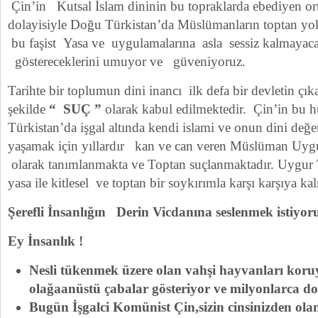
Çin’in Kutsal İslam dininin bu topraklarda ebediyen or
dolayisiyle Doğu Türkistan’da Müslümanların toptan yok
bu faşist Yasa ve uygulamalarına asla sessiz kalmayacak
göstereceklerini umuyor ve güveniyoruz.
Tarihte bir toplumun dini inancı ilk defa bir devletin çı
şekilde
“ SUÇ ”
olarak kabul edilmektedir. Çin’in bu 
Türkistan’da işgal altında kendi islami ve onun dini değe
yaşamak için yıllardır kan ve can veren Müslüman Uy
olarak tanımlanmakta ve Toptan suçlanmaktadır. Uygur
yasa ile kitlesel ve toptan bir soykırımla karşı karşıya k
Şerefli İnsanlığın Derin Vicdanına seslenmek istiyor
Ey İnsanlık !
Nesli tükenmek üzere olan vahşi hayvanları koru
olağaanüstü çabalar gösteriyor ve milyonlarca do
Bugün İşgalci Komünist Çin,sizin cinsinizden o