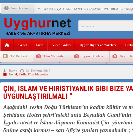
Son Dakika
PAKİSTAN,AFGANİSTAN’DA YAŞAYAN UYGURLARA KARŞI Ç
ANAHTAR PARTİ GENEL BAŞKANI AĞIRALİOĞLU : ÇİN’İN
ÇİN’İN DOĞU TÜRKİSTAN’DAKİ UYGULAMALARI SİSTEM
Genel
Tarih
Video Galeri
Uygur Diyarı ve Yöreleri
Türki
DİYANET AKADEMİSİ BAŞKANI DOÇ.DR.KAAN : DOĞU TÜR
TV Rehberi
Tüm Manşetler
Uygur Dostları
Uygur Kü
150 YILDIR KAYNAYAN YARAMIZ : ÇİN İŞGALİNDEKİ DO
Uygurlarda Düğün ve Cenaze
Uygur Geleneksel Tip
Uygur Gele
Hamit
21 Temmuz 2017
ÇİN’İN UYGUR POLİTİKALARINI ÖVEN DİYANET AKADEM
Genel
,
Tarih
,
Tüm Manşetler
MHP’DEN URUMÇİ KATLİAMI MESAJİ : 05.07.2009 URUM
ÇİN, İSLAM VE HIRİSTİYANLIK GİBİ BİZE Y
ÇİN’İN ANKARA BÜYÜKELÇİSİ JİANG’İN TRABZON ZİYAR
UYGUNLAŞTIRILMALI “
Aşağıdaki resim Doğu Türkistan’ın kadim kültür ve m
Şehidane Hoten şehri’ndeki ünlü Beytullah Cami’inin i
İşgalcı ateist ve İslam düşmanı Komünist Çin yönetimi
önüne astığı kırmızı – sarı Afiş’te şunları yazmakadır ;