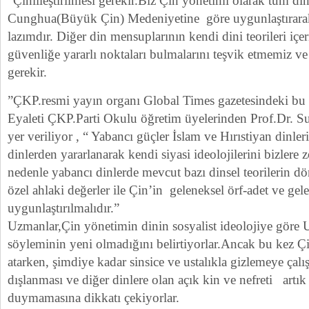
“Çinlileştirilmesi gerekir.Biz Çin yönetimi olarak tüm di
Cunghua(Büyük Çin) Medeniyetine göre uygunlaştırar
lazımdır. Diğer din mensuplarının kendi dini teorileri içer
güvenliğe yararlı noktaları bulmalarını teşvik etmemiz v
gerekir.
”ÇKP.resmi yayın organı Global Times gazetesindeki b
Eyaleti ÇKP.Parti Okulu öğretim üyelerinden Prof.Dr. Su
yer veriliyor , “ Yabancı güçler İslam ve Hırıstiyan dinler
dinlerden yararlanarak kendi siyasi ideolojilerini bizlere
nedenle yabancı dinlerde mevcut bazı dinsel teorilerin 
özel ahlaki değerler ile Çin’in geleneksel örf-adet ve ge
uygunlaştırılmalıdır.”
Uzmanlar,Çin yönetimin dinin sosyalist ideolojiye göre
söyleminin yeni olmadığını belirtiyorlar.Ancak bu kez Çi
atarken, şimdiye kadar sinsice ve ustalıkla gizlemeye çalış
dışlanması ve diğer dinlere olan açık kin ve nefreti artık
duymamasına dikkatı çekiyorlar.