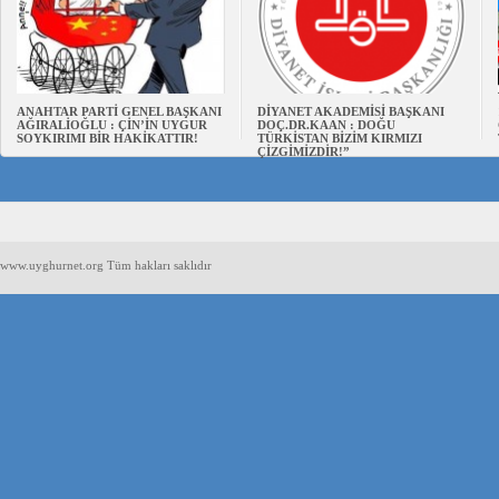
ANAHTAR PARTİ GENEL BAŞKANI
DİYANET AKADEMİSİ BAŞKANI
AĞIRALİOĞLU : ÇİN’İN UYGUR
DOÇ.DR.KAAN : DOĞU
SOYKIRIMI BİR HAKİKATTIR!
TÜRKİSTAN BİZİM KIRMIZI
ÇİZGİMİZDİR!”
www.uyghurnet.org Tüm hakları saklıdır