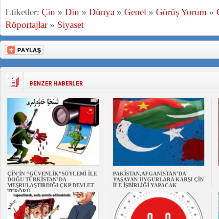
Etiketler:
Çin
»
Din
»
Dünya
»
Genel
»
Görüş Yorum
»
Röportajlar
»
Siyaset
BENZER HABERLER
ÇİN’İN “GÜVENLİK”SÖYLEMİ İLE
PAKİSTAN,AFGANİSTAN’DA
DOĞU TÜRKİSTAN’DA
YAŞAYAN UYGURLARA KARŞI ÇİN
MEŞRULAŞTIRDIĞI ÇKP DEVLET
İLE İŞBİRLİĞİ YAPACAK
TERÖRÜ