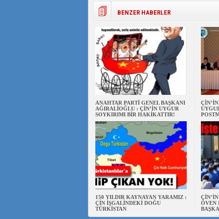
BENZER HABERLER
ANAHTAR PARTİ GENEL BAŞKANI
ÇİN’İ
AĞIRALİOĞLU : ÇİN’İN UYGUR
UYGUL
SOYKIRIMI BİR HAKİKATTIR!
POSTM
150 YILDIR KAYNAYAN YARAMIZ :
ÇİN’İ
ÇİN İŞGALİNDEKİ DOĞU
ÖVEN 
TÜRKİSTAN
BAŞKA