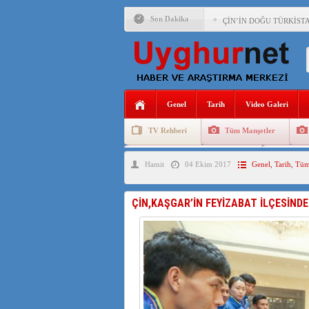
Son Dakika
ÇİN’İN DOĞU TÜRKİST
DİYANET AKADEMİSİ B
150 YILDIR KAYNAYAN
ÇİN’İN UYGUR POLİTİ
Genel
Tarih
Video Galeri
MHP’DEN URUMÇİ KATL
TV Rehberi
Tüm Manşetler
ÇİN’İN ANKARA BÜYÜKE
Uygurlarda Düğün ve Cenaze
Uygur 
Hamit
04 Ekim 2017
Genel
,
Tarih
,
Tüm
İŞGALCİ ÇİN’DEN “FET
SAADET PARTİSİ İLÇE 
ÇİN,KAŞGAR’İN FEYİZABAT İLÇESİND
İŞGALCİ ÇİN,DOĞU TÜ