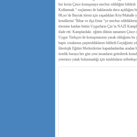
her kesin Çince konuşmaya mecbur edildiğini bildirdi
Kullanmak “ suçlaması ile haklarında dava açıldığını b
08,oo’de Bayrak töreni için yaşadıkları Köy/Mahalle 
kendilerini “İhbar ve ifşa Etme “ye mecbur edildikleri
törenine katılan bütün Uygurların Çin’in NAZİ Kamplar
ifade etti. Kamplardaki eğitim dilinin tamamen Çince o
Uygur Türkçesi ile konuşmasının yasak olduğunu bu yas
hapis cezalarına çarptırıldıklarını bildirdi.Geçtiğimiz
İdeolojik Eğitim Merkezlerine kapatılanlardan aradan b
üstelik buraya her gün yeni insanların getirilerek konu
yeterince yatak bulunmadığı için tutukluların nöbetleşer