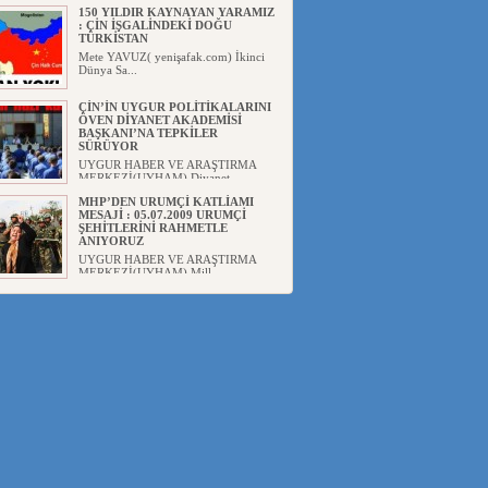
150 YILDIR KAYNAYAN YARAMIZ
: ÇİN İŞGALİNDEKİ DOĞU
TÜRKİSTAN
Mete YAVUZ( yenişafak.com) İkinci
Dünya Sa...
ÇİN’İN UYGUR POLİTİKALARINI
ÖVEN DİYANET AKADEMİSİ
BAŞKANI’NA TEPKİLER
SÜRÜYOR
UYGUR HABER VE ARAŞTIRMA
MERKEZİ(UYHAM) Diyanet
Akademis...
MHP’DEN URUMÇİ KATLİAMI
MESAJİ : 05.07.2009 URUMÇİ
ŞEHİTLERİNİ RAHMETLE
ANIYORUZ
UYGUR HABER VE ARAŞTIRMA
MERKEZİ(UYHAM) Mill...
ÇİN’İN ANKARA BÜYÜKELÇİSİ
JİANG’İN TRABZON ZİYARETİ
Ali ÖZTÜRK( Güneşbakış Gazetesi
yazarı-Trabzon)Geçt...
İŞGALCİ ÇİN’DEN “FETİHLER
SULTANI MEHMET”DİZİSİNE
GARİP SANSÜR VE HADSIZ İHTAR
Av. Oğuzhan ŞAHİN ÇİN'İN
TÜRKİYE'DE SANSÜR ARAYIŞI VE
...
SAADET PARTİSİ İLÇE BAŞKANI :