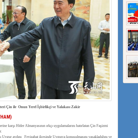
eri Çin ile Onun Yerel İşbirlikçi ve Yalakası Zakir
YHAM)
ine karşı Hitler Almanyasının ırkçı uygulamalarını hatırlatan Çin Faşizmi
r.
bu Uygur aydını Feyizabat ilçesinde Uygurca konuşulmasını yasakladığını ve