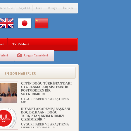
itene Ekle
Kayıt Ol
Giriş
Künye
İletişim
eri
TV Rehberi
etleri
Uygur Yemekleri
ANAHTAR PARTİ GENEL
BAŞKANI AĞIRALİOĞLU : ÇİN’İN
UYGUR SOYKIRIMI BİR
HAKİKATTIR!
EN SON HABERLER
UYGUR HABER VE ARAŞTIRMA
MERKEZİ Anahtar Parti Genel
Başka...
ÇİN’İN DOĞU TÜRKİSTAN’DAKİ
UYGULAMALARI SİSTEMATİK
POSTMODERN BİR
SOYKIRIMDIR!
UYGUR HABER VE ARAŞTIRMA
ME...
DİYANET AKADEMİSİ BAŞKANI
DOÇ.DR.KAAN : DOĞU
TÜRKİSTAN BİZİM KIRMIZI
ÇİZGİMİZDİR!”
UYGUR HABER VE ARAŞTIRMA
MERKEZİ(UYHAM) 19...