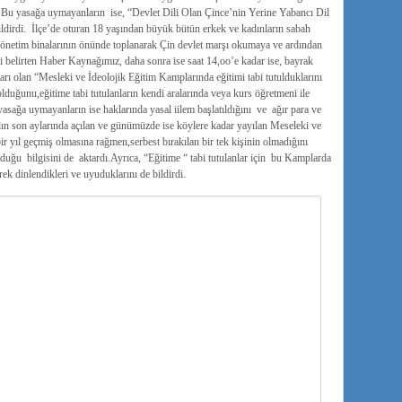
. Bu yasağa uymayanların ise, “Devlet Dili Olan Çince’nin Yerine Yabancı Dil
ildirdi. İlçe’de oturan 18 yaşından büyük bütün erkek ve kadınların sabah
yönetim binalarının önünde toplanarak Çin devlet marşı okumaya ve ardından
ni belirten Haber Kaynağımız, daha sonra ise saat 14,oo’e kadar ise, bayrak
ı olan “Mesleki ve İdeolojik Eğitim Kamplarında eğitimi tabi tutulduklarını
lduğunu,eğitime tabi tutulanların kendi aralarında veya kurs öğretmeni ile
ağa uymayanların ise haklarında yasal iilem başlatıldığını ve ağır para ve
 yılın son aylarında açılan ve günümüzde ise köylere kadar yayılan Meseleki ve
ir yıl geçmiş olmasına rağmen,serbest bırakılan bir tek kişinin olmadığını
lduğu bilgisini de aktardı.Ayrıca, “Eğitime “ tabi tutulanlar için bu Kamplarda
ek dinlendikleri ve uyuduklarını de bildirdi.