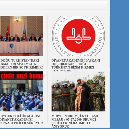
N DOĞU TÜRKİSTAN’DAKİ
DİYANET AKADEMİSİ BAŞKANI
AMALARI SİSTEMATİK
DOÇ.DR.KAAN : DOĞU
ODERN BİR SOYKIRIMDIR!
TÜRKİSTAN BİZİM KIRMIZI
ÇİZGİMİZDİR!”
N UYGUR POLİTİKALARINI
MHP’DEN URUMÇİ KATLİAMI
DİYANET AKADEMİSİ
MESAJİ : 05.07.2009 URUMÇİ
NI’NA TEPKİLER SÜRÜYOR
ŞEHİTLERİNİ RAHMETLE
ANIYORUZ