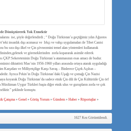
ede Dönüştürerek Yok Etmektir
arını ise, şöyle değerlendirdi ; “ Doğu Türkistan’a geçtiğimiz yılın Ağustos
t’teki insanlık dışı acımasız ve Irkçı ve vahşı uygulamaları ile Tibet Canisi
u bu sıra dışı ilkel ve Çin şövnezmini temel alan yöntemleri kullanarak
ininden,gelenek ve göreneklerinden zorla kopararak asimile ederek
ısı ÇKP:Sekereteninin Doğu Türkistan’a atanmasının esas amacı de budur.
omünist diktatörü Mao’nin 1956-1960 yılları arasında ortaya atarak uyguladığı
m Karşıtları ve Milliyetçilige Karşı Savaş – Binlerece Çiçek Açılsın –
dedir. Ayrıca Pekin’in Doğu Türkistan’daki Uşağı ve çomağı Çin Nazisi
amaya koyarak Doğu Türkistan’da sadece etnik Çin dili ile Çin Kültürüile Çin örf
 Müslüman Uygur Türkleri başta diğer etnik ulus ve gurupların zorla ve çok
eliktir.” şeklinde konuştu.
nik Çatışma
»
Genel
»
Görüş Yorum
»
Gündem
»
Haber
»
Röportajlar
»
1627 Kez Görüntülendi.