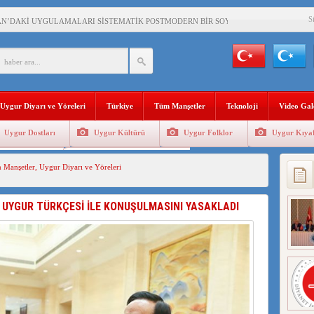
S
AN’DAKİ UYGULAMALARI SİSTEMATİK POSTMODERN BİR SOYKIRIMDIR!
AŞKANI DOÇ.DR.KAAN : DOĞU TÜRKİSTAN BİZİM KIRMIZI ÇİZGİMİZDİR!”
 YARAMIZ : ÇİN İŞGALİNDEKİ DOĞU TÜRKİSTAN
KALARINI ÖVEN DİYANET AKADEMİSİ BAŞKANI’NA TEPKİLER SÜRÜYOR
Uygur Diyarı ve Yöreleri
Türkiye
Tüm Manşetler
Teknoloji
Video Gal
İAMI MESAJİ : 05.07.2009 URUMÇİ ŞEHİTLERİNİ RAHMETLE ANIYORUZ
Uygur Dostları
Uygur Kültürü
Uygur Folklor
Uygur Kıyaf
LÇİSİ JİANG’İN TRABZON ZİYARETİ
Geleneksel Tip
Uygur Geleneksel Sporlar
 Manşetler
,
Uygur Diyarı ve Yöreleri
İHLER SULTANI MEHMET”DİZİSİNE GARİP SANSÜR VE HADSIZ İHTAR
BAŞKANI : TEMMUZ AYI,DOĞU TÜRKİSTAN İÇİN KATLİAM AYI DEĞİLDİR !
E UYGUR TÜRKÇESİ İLE KONUŞULMASINI YASAKLADI
RKİSTAN’DA EN AZ 143 BİN UYGUR ÇOCUĞU AİLELERİNDEN KOPARDI