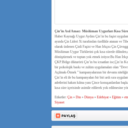
Çin’in Asıl Amacı Müslüman Uygurları Kısa Sür
Haber Kaynağı Uygur Aydını Çin’in bu faşist uygulamal
ayında Çin Lideri Xi tarafından özellikle atanan ve Tibe
olarak ünlenen Çinli Faşist ve Han Irkçısı Çin Çüvnggo
Müslüman Uygur Türklerini çok kısa sürede dilinden,d
dönüştürmek ve toptan yok etmek istiyor.Bu Han İrkç
ÇKP.Bölge diktarörü Çin’in bu icraatları ise,Çin’in K
bir psikolojik baskı ve zulüm uygulamaları olan “Devri
Açılmak-Ötmek ” kampanyalarının bir devamı niteliğin
Çin’in eli ile bu kampanyaları bir biri ardı sıra uygul
adetlerini hakım kılma yanı Çince konuşanlardan başka
kısa süre içerisinde asimile edilerek yok edilmesine yön
Etiketler:
Çin
»
Din
»
Dünya
»
Edebiyat
»
Eğitim
»
et
Siyaset