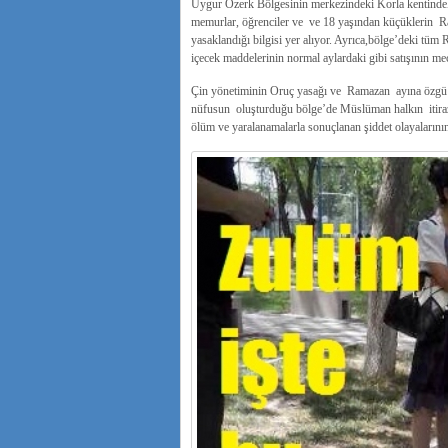
Uygur Özerk Bölgesinin merkezindeki Korla kentindeki 
memurlar, öğrenciler ve ve 18 yaşından küçüklerin Ra
yasaklandığı bilgisi yer alıyor. Ayrıca,bölge’deki tü
içecek maddelerinin normal aylardaki gibi satışının mec
Çin yönetiminin Oruç yasağı ve Ramazan ayına özgü
nüfusun oluşturduğu bölge’de Müslüman halkın itirazlar
ölüm ve yaralanamalarla sonuçlanan şiddet olayalarının