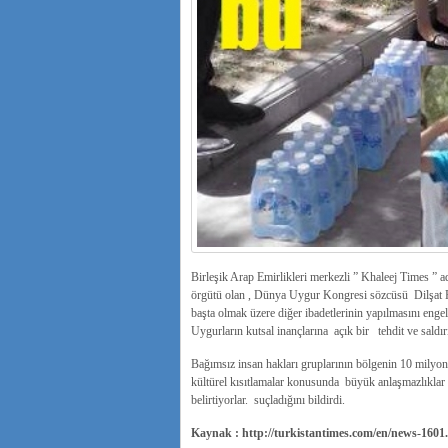
Birleşik Arap Emirlikleri merkezli ” Khaleej Times ” 
örgütü olan , Dünya Uygur Kongresi sözcüsü Dilşat R
başta olmak üzere diğer ibadetlerinin yapılmasını enge
Uygurların kutsal inançlarına açık bir tehdit ve saldır
Bağımsız insan hakları gruplarının bölgenin 10 milyon
kültürel kısıtlamalar konusunda büyük anlaşmazlıklar
belirtiyorlar. suçladığını bildirdi.
Kaynak : http://turkistantimes.com/en/news-160