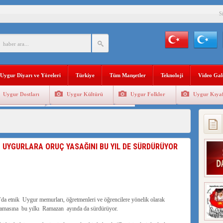
S
BAŞKANI AĞIRALİOĞLU : ÇİN’İN UYGUR SOYKIRIMI BİR HAKİKATTIR!
AN’DAKİ UYGULAMALARI SİSTEMATİK POSTMODERN BİR SOYKIRIMDIR!
AŞKANI DOÇ.DR.KAAN : DOĞU TÜRKİSTAN BİZİM KIRMIZI ÇİZGİMİZDİR!”
Uygur Diyarı ve Yöreleri
Türkiye
Tüm Manşetler
Teknoloji
Video Gal
 YARAMIZ : ÇİN İŞGALİNDEKİ DOĞU TÜRKİSTAN
Uygur Dostları
Uygur Kültürü
Uygur Folklor
Uygur Kıyaf
KALARINI ÖVEN DİYANET AKADEMİSİ BAŞKANI’NA TEPKİLER SÜRÜYOR
Geleneksel Tip
Uygur Geleneksel Sporlar
İAMI MESAJİ : 05.07.2009 URUMÇİ ŞEHİTLERİNİ RAHMETLE ANIYORUZ
LÇİSİ JİANG’İN TRABZON ZİYARETİ
 UYGURLARA ORUÇ YASAĞINI BU YIL DE SÜRDÜRÜYOR
İHLER SULTANI MEHMET”DİZİSİNE GARİP SANSÜR VE HADSIZ İHTAR
BAŞKANI : TEMMUZ AYI,DOĞU TÜRKİSTAN İÇİN KATLİAM AYI DEĞİLDİR !
 etnik Uygur memurları, öğretmenleri ve öğrencilere yönelik olarak
amasına bu yılkı Ramazan ayında da sürdürüyor.