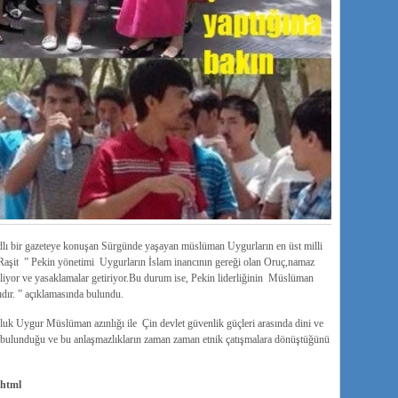
adlı bir gazeteye konuşan Sürgünde yaşayan müslüman Uygurların en üst milli
aşit ” Pekin yönetimi Uygurların İslam inancının gereği olan Oruç,namaz
lliyor ve yasaklamalar getiriyor.Bu durum ise, Pekin liderliğinin Müslüman
ıdır. ” açıklamasında bulundu.
luk Uygur Müslüman azınlığı ile Çin devlet güvenlik güçleri arasında dini ve
 bulunduğu ve bu anlaşmazlıkların zaman zaman etnik çatışmalara dönüştüğünü
1.html