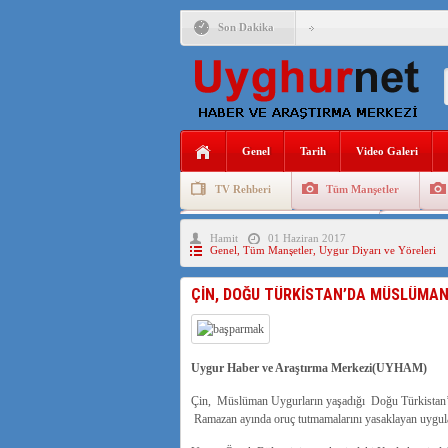
Son Dakika
ANAHTAR PARTİ GENEL 
ÇİN’İN DOĞU TÜRKİST
DİYANET AKADEMİSİ B
Genel
Tarih
Video Galeri
150 YILDIR KAYNAYAN
TV Rehberi
Tüm Manşetler
ÇİN’İN UYGUR POLİTİ
Uygurlarda Düğün ve Cenaze
Uygur 
Hamit
01 Haziran 2017
MHP’DEN URUMÇİ KATL
Genel
,
Tüm Manşetler
,
Uygur Diyarı ve Yöreleri
ÇİN’İN ANKARA BÜYÜKE
ÇİN, DOĞU TÜRKİSTAN’DA MÜSLÜMAN
İŞGALCİ ÇİN’DEN “FET
SAADET PARTİSİ İLÇE 
Uygur Haber ve Araştırma Merkezi(UYHAM)
Çin, Müslüman Uygurların yaşadığı Doğu Türkistan’da
Ramazan ayında oruç tutmamalarını yasaklayan uygul