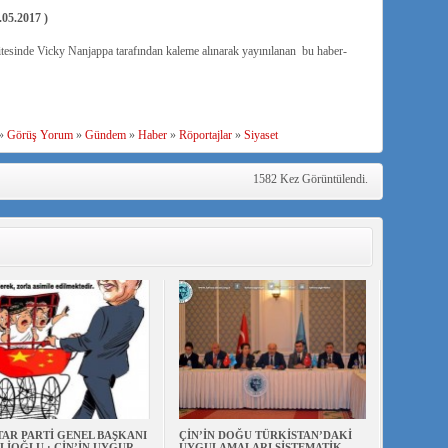
05.2017 )
tesinde Vicky Nanjappa tarafından kaleme alınarak yayınılanan bu haber-
»
Görüş Yorum
»
Gündem
»
Haber
»
Röportajlar
»
Siyaset
1582 Kez Görüntülendi.
AR PARTİ GENEL BAŞKANI
ÇİN’İN DOĞU TÜRKİSTAN’DAKİ
LİOĞLU : ÇİN’İN UYGUR
UYGULAMALARI SİSTEMATİK