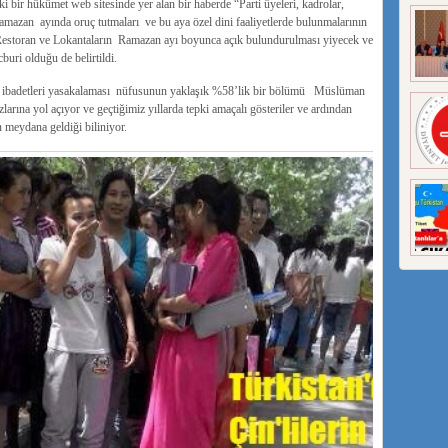
bir hükümet web sitesinde yer alan bir haberde “Parti üyeleri, kadrolar,
mazan ayında oruç tutmaları ve bu aya özel dini faaliyetlerde bulunmalarının
m Restoran ve Lokantaların Ramazan ayı boyunca açık bulundurulması yiyecek ve
buri olduğu de belirtildi.
 ibadetleri yasakalaması nüfusunun yaklaşık %58’lik bir bölümü Müslüman
ına yol açıyor ve geçtiğimiz yıllarda tepki amaçalı gösteriler ve ardından
 meydana geldiği biliniyor.