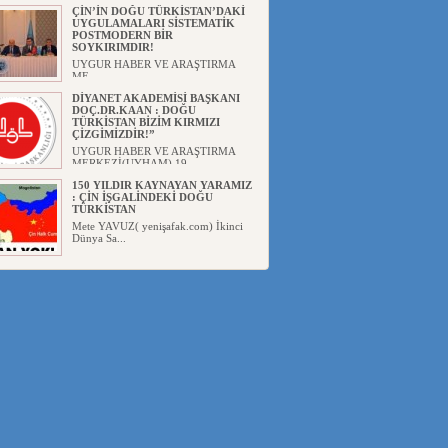
Başka...
ÇİN’İN DOĞU TÜRKİSTAN’DAKİ
UYGULAMALARI SİSTEMATİK
POSTMODERN BİR
SOYKIRIMDIR!
UYGUR HABER VE ARAŞTIRMA
ME...
DİYANET AKADEMİSİ BAŞKANI
DOÇ.DR.KAAN : DOĞU
TÜRKİSTAN BİZİM KIRMIZI
ÇİZGİMİZDİR!”
UYGUR HABER VE ARAŞTIRMA
MERKEZİ(UYHAM) 19...
150 YILDIR KAYNAYAN YARAMIZ
: ÇİN İŞGALİNDEKİ DOĞU
TÜRKİSTAN
Mete YAVUZ( yenişafak.com) İkinci
Dünya Sa...
ÇİN’İN UYGUR POLİTİKALARINI
ÖVEN DİYANET AKADEMİSİ
BAŞKANI’NA TEPKİLER
SÜRÜYOR
UYGUR HABER VE ARAŞTIRMA
MERKEZİ(UYHAM) Diyanet
Akademis...
MHP’DEN URUMÇİ KATLİAMI
MESAJİ : 05.07.2009 URUMÇİ
ŞEHİTLERİNİ RAHMETLE
ANIYORUZ
UYGUR HABER VE ARAŞTIRMA
MERKEZİ(UYHAM) Mill...
ÇİN’İN ANKARA BÜYÜKELÇİSİ