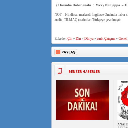
( Oneindia Haber analiz : Vicky Nanjappa – 31.
NOT : Hindistan merkezli İngilizce Oneindia haber si
analiz TİLMAÇ tarafından Türkçeye çevrilmiştir.
Etiketler:
Çin
»
Din
»
Dünya
»
etnik Çatışma
»
Genel
BENZER HABERLER
ANAHT
AĞIRA