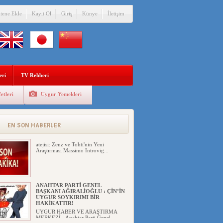
itene Ekle
Kayıt Ol
Giriş
Künye
İletişim
eri
TV Rehberi
etleri
Uygur Yemekleri
EN SON HABERLER
atejisi: Zenz ve Tohti'nin Yeni
Araştırması Massimo Introvig...
ANAHTAR PARTİ GENEL
BAŞKANI AĞIRALİOĞLU : ÇİN’İN
UYGUR SOYKIRIMI BİR
HAKİKATTIR!
UYGUR HABER VE ARAŞTIRMA
MERKEZİ Anahtar Parti Genel