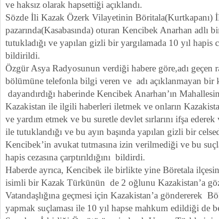
ve haksız olarak hapsettiği açıklandı.
Sözde İli Kazak Özerk Vilayetinin Böritala(Kurtkapanı) İ
pazarında(Kasabasında) oturan Kencibek Anarhan adlı b
tutukladığı ve yapılan gizli bir yargılamada 10 yıl hapis c
bildirildi.
Özgür Asya Radyosunun verdiği habere göre,adı geçen 
bölümüne telefonla bilgi veren ve adı açıklanmayan bir k
dayandırdığı haberinde Kencibek Anarhan’ın Mahalles
Kazakistan ile ilgili haberleri iletmek ve onların Kazakist
ve yardım etmek ve bu suretle devlet sırlarını ifşa ederek
ile tutuklandığı ve bu ayın başında yapılan gizli bir celse
Kencibek’in avukat tutmasına izin verilmediği ve bu suçl
hapis cezasına çarptırıldığını bildirdi.
Haberde ayrıca, Kencibek ile birlikte yine Böretala ilçes
isimli bir Kazak Türkünün de 2 oğlunu Kazakistan’a gö
Vatandaşlığına geçmesi için Kazakistan’a göndererek Böl
yapmak suçlaması ile 10 yıl hapse mahkum edildiği de bel