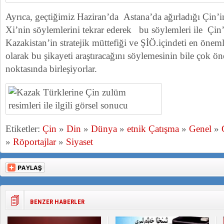
Ayrıca, geçtiğimiz Haziran’da Astana’da ağırladığı Çin’in
Xi’nin söylemlerini tekrar ederek bu söylemleri ile Çin’i
Kazakistan’in stratejik müttefiği ve ŞİÖ.içindeti en öneml
olarak bu şikayeti araştıracağını söylemesinin bile çok ö
noktasında birleşiyorlar.
Etiketler:
Çin
»
Din
»
Dünya
»
etnik Çatışma
»
Genel
»
»
Röportajlar
»
Siyaset
BENZER HABERLER