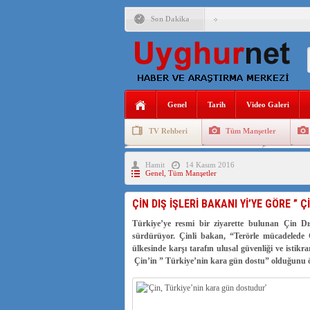
Son Dakika
ANAHTAR PARTİ GENEL 
ÇİN’İN DOĞU TÜRKİST
DİYANET AKADEMİSİ B
Genel
Tarih
Video Galeri
150 YILDIR KAYNAYAN
TV Rehberi
Tüm Manşetler
ÇİN’İN UYGUR POLİTİ
Uygurlarda Düğün ve Cenaze
Uygur 
Hamit
14 Kasım 2016
MHP’DEN URUMÇİ KATL
Genel
,
Tüm Manşetler
ÇİN’İN ANKARA BÜYÜKE
ÇİN DIŞ İŞLERİ BAKANI Yİ’YE GÖRE ” Ç
İŞGALCİ ÇİN’DEN “FET
Türkiye’ye resmi bir ziyarette bulunan Çin D
sürdürüyor. Çinli bakan, “Terörle mücadelede 
ülkesinde karşı tarafın ulusal güvenliği ve istik
Çin’in ” Türkiye’nin kara gün dostu” olduğunu 