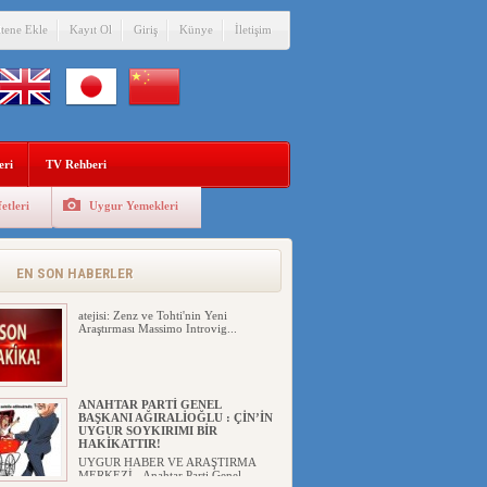
itene Ekle
Kayıt Ol
Giriş
Künye
İletişim
eri
TV Rehberi
etleri
Uygur Yemekleri
AFGANİSTAN’DA YAŞAYAN
UYGURLARA KARŞI PAKİSTAN
ÇİN İLE İŞBİRLİĞİ YAPACAK
Çin ile Pakistan'dan Afganistan'daki
EN SON HABERLER
Uygur Türklerine karşı iş ...
atejisi: Zenz ve Tohti'nin Yeni
Araştırması Massimo Introvig...
ANAHTAR PARTİ GENEL
BAŞKANI AĞIRALİOĞLU : ÇİN’İN
UYGUR SOYKIRIMI BİR
HAKİKATTIR!
UYGUR HABER VE ARAŞTIRMA
MERKEZİ Anahtar Parti Genel