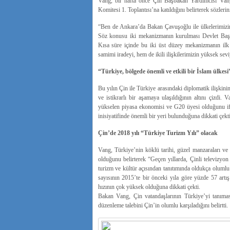
Vang, bir hafta önce Çin Başbakan Yardımcısı Vang
Komitesi 1. Toplantısı’na katıldığını belirterek sözleri
“Ben de Ankara’da Bakan Çavuşoğlu ile ülkelerimizin 
Söz konusu iki mekanizmanın kurulması Devlet Başk
Kısa süre içinde bu iki üst düzey mekanizmanın ilk t
samimi iradeyi, hem de ikili ilişkilerimizin yüksek se
“Türkiye, bölgede önemli ve etkili bir İslam ülkesi
Bu yılın Çin ile Türkiye arasındaki diplomatik ilişkin
ve istikrarlı bir aşamaya ulaşıldığının altını çizdi.
yükselen piyasa ekonomisi ve G20 üyesi olduğunu i
inisiyatifinde önemli bir yeri bulunduğuna dikkati çekti
Çin’de 2018 yılı “Türkiye Turizm Yılı” olacak
Vang, Türkiye’nin köklü tarihi, güzel manzaraları ve 
olduğunu belirterek “Geçen yıllarda, Çinli televizyon
turizm ve kültür açısından tanıtımında oldukça olumlu 
sayısının 2015’te bir önceki yıla göre yüzde 57 artış
hızının çok yüksek olduğuna dikkati çekti.
Bakan Vang, Çin vatandaşlarının Türkiye’yi tanıma
düzenleme talebini Çin’in olumlu karşıladığını belirtti.