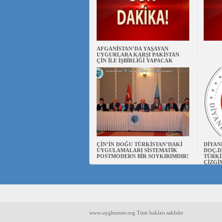
AFGANİSTAN’DA YAŞAYAN
UYGURLARA KARŞI PAKİSTAN
ÇİN İLE İŞBİRLİĞİ YAPACAK
ÇİN’İN DOĞU TÜRKİSTAN’DAKİ
DİYAN
UYGULAMALARI SİSTEMATİK
DOÇ.D
POSTMODERN BİR SOYKIRIMDIR!
TÜRKİ
ÇİZGİ
www.uyghurnet.org Tüm hakları saklıdır