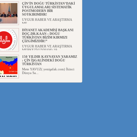
Başka...
ÇİN’İN DOĞU TÜRKİSTAN’DAKİ
UYGULAMALARI SİSTEMATİK
POSTMODERN BİR
SOYKIRIMDIR!
UYGUR HABER VE ARAŞTIRMA
ME...
DİYANET AKADEMİSİ BAŞKANI
DOÇ.DR.KAAN : DOĞU
TÜRKİSTAN BİZİM KIRMIZI
ÇİZGİMİZDİR!”
UYGUR HABER VE ARAŞTIRMA
MERKEZİ(UYHAM) 19...
150 YILDIR KAYNAYAN YARAMIZ
: ÇİN İŞGALİNDEKİ DOĞU
TÜRKİSTAN
Mete YAVUZ( yenişafak.com) İkinci
Dünya Sa...
ÇİN’İN UYGUR POLİTİKALARINI
ÖVEN DİYANET AKADEMİSİ
BAŞKANI’NA TEPKİLER
SÜRÜYOR
UYGUR HABER VE ARAŞTIRMA
MERKEZİ(UYHAM) Diyanet
Akademis...
MHP’DEN URUMÇİ KATLİAMI
MESAJİ : 05.07.2009 URUMÇİ
ŞEHİTLERİNİ RAHMETLE
ANIYORUZ
UYGUR HABER VE ARAŞTIRMA
MERKEZİ(UYHAM) Mill...
ÇİN’İN ANKARA BÜYÜKELÇİSİ