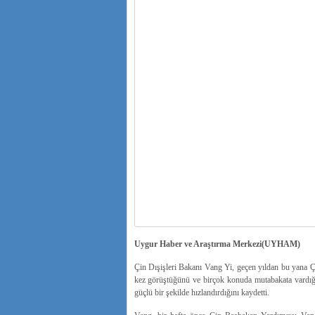
Uygur Haber ve Araştırma Merkezi(UYHAM)
Çin Dışişleri Bakanı Vang Yi, geçen yıldan bu yana 
kez görüştüğünü ve birçok konuda mutabakata vardığını h
güçlü bir şekilde hızlandırdığını kaydetti.