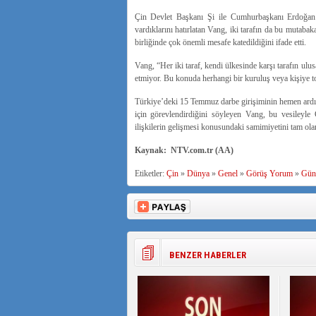
Çin Devlet Başkanı Şi ile Cumhurbaşkanı Erdoğan’ı
vardıklarını hatırlatan Vang, iki tarafın da bu mutabak
birliğinde çok önemli mesafe katedildiğini ifade etti.
Vang, “Her iki taraf, kendi ülkesinde karşı tarafın ulu
etmiyor. Bu konuda herhangi bir kuruluş veya kişiye t
Türkiye’deki 15 Temmuz darbe girişiminin hemen ardın
için görevlendirdiğini söyleyen Vang, bu vesileyle 
ilişkilerin gelişmesi konusundaki samimiyetini tam ola
Kaynak: NTV.com.tr (AA)
Etiketler:
Çin
»
Dünya
»
Genel
»
Görüş Yorum
»
Gün
BENZER HABERLER