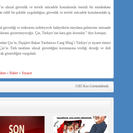
n ulusal güvenlik ve terörle mücadele konularında önemli bir mutabakata
atı ciddi bir şekilde uyguladığını, güvenlik ve terörle mücadele konularındaki iş
sal güvenliği ve istikrarını zedeleyecek faaliyetlerin meydana gelmesine müsaade
olerans göstermeyeceğiz. Çin, Türkiye’nin kara gün dostudur.” diye konuştu.
dan Çin’in, Dışişleri Bakan Yardımcısı Cang Ming’i Türkiye’yi ziyaret etmesi
Çin’in Türk tarafının ulusal güvenliğini korumasına verdiği desteği ve ikili
rak gösterdiğini vurguladı.
dem
»
Haber
»
Siyaset
1185 Kez Görüntülendi.