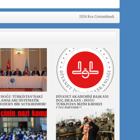
1834 Kez Görüntülendi.
N DOĞU TÜRKİSTAN’DAKİ
DİYANET AKADEMİSİ BAŞKANI
AMALARI SİSTEMATİK
DOÇ.DR.KAAN : DOĞU
ODERN BİR SOYKIRIMDIR!
TÜRKİSTAN BİZİM KIRMIZI
ÇİZGİMİZDİR!”