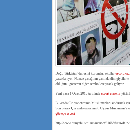
Doğu Türkistan’da resmi kurumlar, okullar
escort kad
yasaklanıyor. Namaz yasağının yanında dini giysilerle 
olduğunu gösteren diğer sembollere yasak geliyor.
Yeni yasa 1 Ocak 2015 tarihinde
escort atasehir
yürürl
Bu arada Çin yönetiminin Müslümanları sindirmek için
Son olarak Çin mahkemesinin 8 Uygur Müslüman’a ölüm
göztepe escort
http://www.dunyabulteni.net/manset/316666/cin-dturki