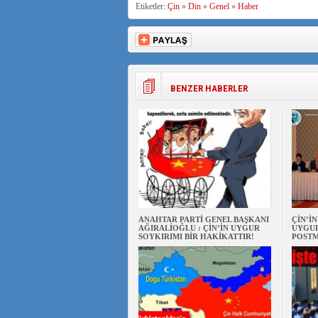
Etiketler:
Çin
»
Din
»
Genel
»
Haber
BENZER HABERLER
ANAHTAR PARTİ GENEL BAŞKANI
ÇİN’İ
AĞIRALİOĞLU : ÇİN’İN UYGUR
UYGUL
SOYKIRIMI BİR HAKİKATTIR!
POSTM