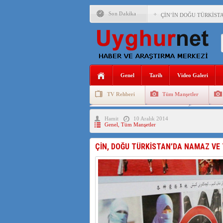
Son Dakika
ÇİN’İN DOĞU TÜRKİST
DİYANET AKADEMİSİ B
150 YILDIR KAYNAYAN
ÇİN’İN UYGUR POLİTİ
Genel
Tarih
Video Galeri
MHP’DEN URUMÇİ KATL
TV Rehberi
Tüm Manşetler
ÇİN’İN ANKARA BÜYÜKE
Uygurlarda Düğün ve Cenaze
Uygur 
Hamit
10 Aralık 2014
İŞGALCİ ÇİN’DEN “FET
Genel
,
Tüm Manşetler
SAADET PARTİSİ İLÇE 
ÇİN, DOĞU TÜRKİSTAN’DA NAMAZ VE 
İŞGALCİ ÇİN,DOĞU TÜ