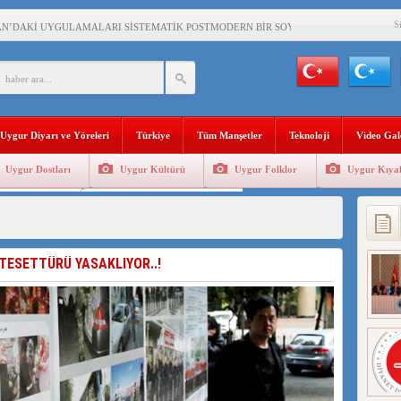
S
AN’DAKİ UYGULAMALARI SİSTEMATİK POSTMODERN BİR SOYKIRIMDIR!
AŞKANI DOÇ.DR.KAAN : DOĞU TÜRKİSTAN BİZİM KIRMIZI ÇİZGİMİZDİR!”
 YARAMIZ : ÇİN İŞGALİNDEKİ DOĞU TÜRKİSTAN
KALARINI ÖVEN DİYANET AKADEMİSİ BAŞKANI’NA TEPKİLER SÜRÜYOR
Uygur Diyarı ve Yöreleri
Türkiye
Tüm Manşetler
Teknoloji
Video Gal
İAMI MESAJİ : 05.07.2009 URUMÇİ ŞEHİTLERİNİ RAHMETLE ANIYORUZ
Uygur Dostları
Uygur Kültürü
Uygur Folklor
Uygur Kıyaf
LÇİSİ JİANG’İN TRABZON ZİYARETİ
Geleneksel Tip
Uygur Geleneksel Sporlar
İHLER SULTANI MEHMET”DİZİSİNE GARİP SANSÜR VE HADSIZ İHTAR
BAŞKANI : TEMMUZ AYI,DOĞU TÜRKİSTAN İÇİN KATLİAM AYI DEĞİLDİR !
TESETTÜRÜ YASAKLIYOR..!
RKİSTAN’DA EN AZ 143 BİN UYGUR ÇOCUĞU AİLELERİNDEN KOPARDI