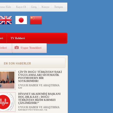
itene Ekle
Kayıt Ol
Giriş
Künye
İletişim
eri
TV Rehberi
etleri
Uygur Yemekleri
ANAHTAR PARTİ GENEL
BAŞKANI AĞIRALİOĞLU : ÇİN’İN
UYGUR SOYKIRIMI BİR
HAKİKATTIR!
EN SON HABERLER
UYGUR HABER VE ARAŞTIRMA
MERKEZİ Anahtar Parti Genel
Başka...
ÇİN’İN DOĞU TÜRKİSTAN’DAKİ
UYGULAMALARI SİSTEMATİK
POSTMODERN BİR
SOYKIRIMDIR!
UYGUR HABER VE ARAŞTIRMA
ME...
DİYANET AKADEMİSİ BAŞKANI
DOÇ.DR.KAAN : DOĞU
TÜRKİSTAN BİZİM KIRMIZI
ÇİZGİMİZDİR!”
UYGUR HABER VE ARAŞTIRMA
MERKEZİ(UYHAM) 19...