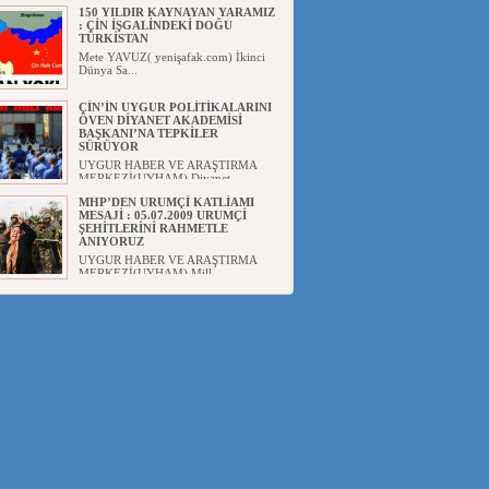
150 YILDIR KAYNAYAN YARAMIZ
: ÇİN İŞGALİNDEKİ DOĞU
TÜRKİSTAN
Mete YAVUZ( yenişafak.com) İkinci
Dünya Sa...
ÇİN’İN UYGUR POLİTİKALARINI
ÖVEN DİYANET AKADEMİSİ
BAŞKANI’NA TEPKİLER
SÜRÜYOR
UYGUR HABER VE ARAŞTIRMA
MERKEZİ(UYHAM) Diyanet
Akademis...
MHP’DEN URUMÇİ KATLİAMI
MESAJİ : 05.07.2009 URUMÇİ
ŞEHİTLERİNİ RAHMETLE
ANIYORUZ
UYGUR HABER VE ARAŞTIRMA
MERKEZİ(UYHAM) Mill...
ÇİN’İN ANKARA BÜYÜKELÇİSİ
JİANG’İN TRABZON ZİYARETİ
Ali ÖZTÜRK( Güneşbakış Gazetesi
yazarı-Trabzon)Geçt...
İŞGALCİ ÇİN’DEN “FETİHLER
SULTANI MEHMET”DİZİSİNE
GARİP SANSÜR VE HADSIZ İHTAR
Av. Oğuzhan ŞAHİN ÇİN'İN
TÜRKİYE'DE SANSÜR ARAYIŞI VE
...
SAADET PARTİSİ İLÇE BAŞKANI :