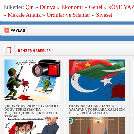
Etiketler:
Çin
»
Dünya
»
Ekonomi
»
Genel
»
kÖŞE YA
»
Makale Analiz
»
Ordular ve Silahlar
»
Siyaset
BENZER HABERLER
ÇİN’İN “GÜVENLİK”SÖYLEMİ İLE
PAKİSTAN,AFGANİSTAN’DA
DOĞU TÜRKİSTAN’DA
YAŞAYAN UYGURLARA KARŞI ÇİN
MEŞRULAŞTIRDIĞI ÇKP DEVLET
İLE İŞBİRLİĞİ YAPACAK
TERÖRÜ