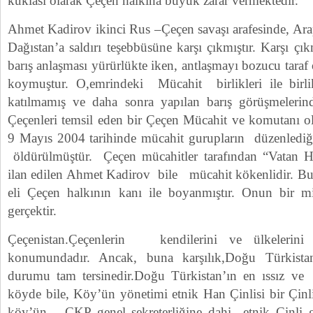
kuklası olarak Çeçen halkına büyük zarar vermektedir.
Ahmet Kadirov ikinci Rus –Çeçen savaşı arafesinde, Ara
Dağıstan’a saldırı teşebbüsüne karşı çıkmıştır. Karşı çı
barış anlaşması yürürlükte iken, antlaşmayı bozucu taraf
koymuştur. O,emrindeki Mücahit birlikleri ile bir
katılmamış ve daha sonra yapılan barış görüşmeleri
Çeçenleri temsil eden bir Çeçen Mücahit ve komutanı 
9 Mayıs 2004 tarihinde mücahit gurupların düzenlediğ
öldürülmüştür. Çeçen mücahitler tarafından “Vatan Hai
ilan edilen Ahmet Kadirov bile mücahit kökenlidir. 
eli Çeçen halkının kanı ile boyanmıştır. Onun bir mi
gerçektir.
Çeçenistan.Çeçenlerin kendilerini ve ülkeleri
konumundadır. Ancak, buna karşılık,Doğu Türkista
durumu tam tersinedir.Doğu Türkistan’ın en ıssız ve 
köyde bile, Köy’ün yönetimi etnik Han Çinlisi bir Çinl
köy’ün ÇKP genel sekreterliğine dahi etnik Çinli 