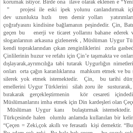
korumak istiyor. Birde ona ilave olarak eklenen e “Yen
” projesi ile eski ipek yolunu canlandırmak içi
dev uzunlukta hızlı tren demir yolları yatırıml
çoğrafyasını kindisine bağlamanın peşindedir. Çin, Ba
geçen bu enerji ve ticaret yollarını bahane ederek v
sloganlarının arkasına gizlenerek , Müslüman Uygur Tür
kendi topraklarından çıkan zenginliklerini zorla gasbe
Çinlilerinin huzur ve refahı için Çin’e taşımakta ve onlar
dışlayarak,ayrımcılığa tabi tutarak Uygurlığın nimetl
onları orta çağın karanlıklarına mahkum etmek ve bu s
silerek yok etmek istemektedir. Çin, bu tarihi dü
emellerini Uygur Türklerini silah zoru ile susturarak,
bırakarak gerçekleştirmenin kör cesareti içind
Müslümanlarını imha etmek için Din kardeşleri olan Çeç
Müslüman Uygur kanı bulaştırmak istemektedir.
Türkçesinde halen olumlu anlamda kullanılan bir keli
“Çeçen = Zeki,çok akıllı ve ferasatlı kişi demektir. “
Bu adam çok zeki. Bu bala bek çeçen – bu çocuk çok z