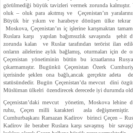
görülmediği büyük tavizleri vermek zorunda kalmıştır
oluk – oluk para akıtmış ve Çeçenistan’ın yaralarının 
Büyük bir yıkım ve harabeye dönüşen ülke tekrar y
Moskova, Çeçenistan’ın iç işlerine karışmaktan tamame
Ruslara karşı yapılan bağımsızlık savaşında şehit d
zorunda kalan ve Ruslar tarafından terörist ilan edi
onların ailelerine aylık bağlamış, oturmaları için de 
Çeçenistan yönetiminin bütün bu icraatlarına Rus
çıkarmamıştır. Bugünkü Çeçenistan Özerk Cumhuri
içerisinde şeklen ona bağlı,ancak gerçekte adeta dev
statüsündedir. Bugün Çeçenistan’da mevcut dini özgür
Müslüman ülkelri özendirecek derecede iyi durumda oldu
Çeçenistan’daki mevcut yönetim, Moskova lehine de
ruhu, Çeçen milli karakteri asla değişmemiştir.
Cumhurbaşkanı Ramazan Kadirov birinci Çeçen – Rus
Kadirov ile beraber Ruslara karşı savaşmış bir savaşç