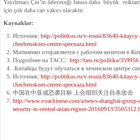
Yayılımacı Çin’in ödeyeceği fatura daha büyük miktard
için çok daha can yakıcı olacaktır.
Kaynaklar:
Источник:
http://politikus.ru/v-rossii/83640-kitayc
chechenskom-centre-specnaza.html
Матвиенко отправляется с рабочим визитом в Ки
Подробнее на ТАСС:
http://tass.ru/politika/359956
.Китайцы будут обучаться в чеченском центре сп
Источник:
http://politikus.ru/v-rossii/83640-kitayc
chechenskom-centre-specnaza.html
中国在中亚成恐袭目标 上合组织关注自杀攻击
http://www.voachinese.com/a/news-shanghai-group-c
security-in-central-asian-region-20160913/3505312.