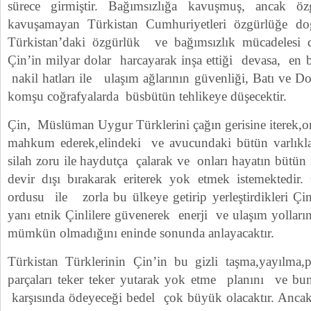
sürece girmiştir. Bağımsızlığa kavuşmuş, ancak öz
kavuşamayan Türkistan Cumhuriyetleri özgürlüğe do
Türkistan’daki özgürlük ve bağımsızlık mücadelesi de
Çin’in milyar dolar harcayarak inşa ettiği devasa, e
nakil hatları ile ulaşım ağlarının güvenliği, Batı ve D
komşu coğrafyalarda büsbütün tehlikeye düşecektir.
Çin, Müslüman Uygur Türklerini çağın gerisine iterek,on
mahkum ederek,elindeki ve avucundaki bütün varlıklar
silah zoru ile haydutça çalarak ve onları hayatın bütün
devir dışı bırakarak eriterek yok etmek istemektedir.
ordusu ile zorla bu ülkeye getirip yerleştirdikleri Çi
yanı etnik Çinlilere güvenerek enerji ve ulaşım yolları
mümkün olmadığını eninde sonunda anlayacaktır.
Türkistan Türklerinin Çin’in bu gizli taşma,yayılma,
parçaları teker teker yutarak yok etme planını ve bu
karşısında ödeyeceği bedel çok büyük olacaktır. Ancak,