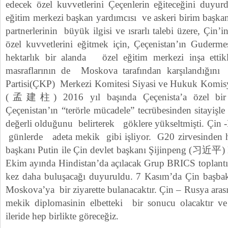
edecek özel kuvvetlerini Çeçenlerin eğiteceğini duyur
eğitim merkezi başkan yardımcısı ve askeri birim başka
partnerlerinin büyük ilgisi ve ısrarlı talebi üzere, Çin’
özel kuvvetlerini eğitmek için, Çeçenistan’ın Guderm
hektarlık bir alanda özel eğitim merkezi inşa ettikl
masraflarının de Moskova tarafından karşılandığını
Partisi(ÇKP) Merkezi Komitesi Siyasi ve Hukuk Komis
(孟建柱) 2016 yıl başında Çeçenista’a özel bir z
Çeçenistan’ın “terörle mücadele” tecrübesinden sitayiş
değerli olduğunu belirterek göklere yükseltmişti. Çin -
günlerde adeta mekik gibi işliyor. G20 zirvesinden 
başkanı Putin ile Çin devlet başkanı Şijinpeng (习近平) La
Ekim ayında Hindistan’da açılacak Grup BRICS toplantıs
kez daha buluşacağı duyuruldu. 7 Kasım’da Çin baş
Moskova’ya bir ziyarette bulanacaktır. Çin – Rusya ara
mekik diplomasinin elbetteki bir sonucu olacaktır v
ileride hep birlikte göreceğiz.