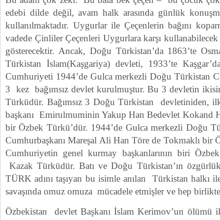
edebi dilde değil, avam halk arasında günlük konuşm
kullanılmaktadır. Uygurlar ile Çeçenlerin bağını kopa
vadede Çinliler Çeçenleri Uygurlara karşı kullanabile
gösterecektir. Ancak, Doğu Türkistan’da 1863’te Osma
Türkistan İslam(Kaşgariya) devleti, 1933’te Kaşgar’
Cumhuriyeti 1944’de Gulca merkezli Doğu Türkistan 
3 kez bağımsız devlet kurulmuştur. Bu 3 devletin ikisi
Türküdür. Bağımsız 3 Doğu Türkistan devletiniden, il
başkanı Emirulmuminin Yakup Han Bedevlet Kokand Han
bir Özbek Türkü’dür. 1944’de Gulca merkezli Doğu Tü
Cumhurbaşkanı Mareşal Ali Han Töre de Tokmaklı bir Ö
Cumhuriyetin genel kurmay başkanlarının biri Özbek, 
Kazak Türküdür. Batı ve Doğu Türkistan’ın özgürlük
TÜRK adını taşıyan bu isimle anılan Türkistan halkı ile
savaşında omuz omuza mücadele etmişler ve hep birlikte
Özbekistan devlet Başkanı İslam Kerimov’un ölümü ile