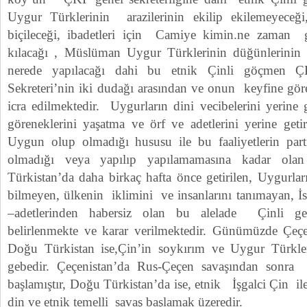
Uygur Türklerinin arazilerinin ekilip ekilemeyeceği,
biçileceği, ibadetleri için Camiye kimin.ne zaman 
kılacağı , Müslüman Uygur Türklerinin düğünlerinin 
nerede yapılacağı dahi bu etnik Çinli göçmen ÇK
Sekreteri’nin iki dudağı arasından ve onun keyfine gör
icra edilmektedir. Uygurların dini vecibelerini yerine
göreneklerini yaşatma ve örf ve adetlerini yerine get
Uygun olup olmadığı hususu ile bu faaliyetlerin par
olmadığı veya yapılıp yapılamamasına kadar olan
Türkistan’da daha birkaç hafta önce getirilen, Uygurları
bilmeyen, ülkenin iklimini ve insanlarını tanımayan, İ
–adetlerinden habersiz olan bu alelade Çinli gen
belirlenmekte ve karar verilmektedir. Günümüzde Çeçe
Doğu Türkistan ise,Çin’in soykırım ve Uygur Türkl
gebedir. Çeçenistan’da Rus-Çeçen savaşından sonra
başlamıştır, Doğu Türkistan’da ise, etnik İşgalci Çin il
din ve etnik temelli savaş başlamak üzeredir.