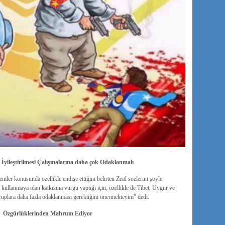
 İyileştirilmesi Çalışmalarına daha çok Odaklanmalı
ler konusunda özellikle endişe ettiğini belirten Zeid sözlerini şöyle
 kullanmaya olan katkısına vurgu yaptığı için, özellikle de Tibet, Uygur ve
ruplara daha fazla odaklanması gerektiğini önermekteyim” dedi.
ak Özgürlüklerinden Mahrum Ediyor