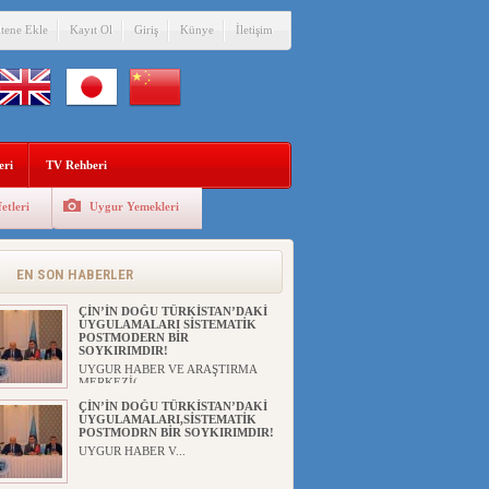
itene Ekle
Kayıt Ol
Giriş
Künye
İletişim
eri
TV Rehberi
etleri
Uygur Yemekleri
EN SON HABERLER
ÇİN’İN DOĞU TÜRKİSTAN’DAKİ
UYGULAMALARI SİSTEMATİK
POSTMODERN BİR
SOYKIRIMDIR!
UYGUR HABER VE ARAŞTIRMA
MERKEZİ(...
ÇİN’İN DOĞU TÜRKİSTAN’DAKİ
UYGULAMALARI,SİSTEMATİK
POSTMODRN BİR SOYKIRIMDIR!
UYGUR HABER V...