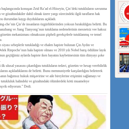
 başlangıcında konuşan Zeid Ra’ad el-Hüseyin, Çin’deki tutukluların savunma
ve gözaltındakiler dahil olmak üzere yargı sürecindeki ilgili tarafların hak
k bu durumdan kaygı duyduklarını açıkladı.
g-che’nin Çin’de insanların özgürlüklerinden yoksun bırakıldığını belirtti. Bu
Quanzhang ve Jiang Tianyong’nun tutuklama nedenelerinin mesnetsiz vee haksız
z gözetim mekanizması olmaksızın şüpheli gerekçelerle tutuklanmış ve temel
u.
iyası sebeplerle tutukladığı ve ehalen hapiste bulunan Çin Aydın ve
elek Rinpoche’nun hala hapiste olması ve 2010 yılı Nobel barış ödülüne layık
nun geçtiğimiz aylarda hapiste iken hayatını kaybetmesinin tüm dünyayı şoke
.
 ilk ulusal yasasını çıkardığını tutukluların tedavi, gözetim ve hesap verebilirlik
larını açıkladıklarını de belirtti. Bunu memnuniyetle karşılardığını belirterek
sanın bağımsız hukuk müşavirine ve aile bireylerine erişimini sağlamayı ve
 tutukluluk halindeki ve gözaltındaki ölümlerdeki kötü muameleye
eşvik ediyorum.” Dedi.