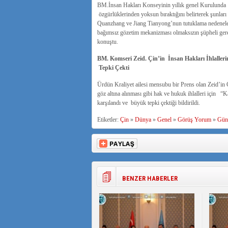
BM.İnsan Hakları Konseyinin yıllık genel Kurulunda 
özgürlüklerinden yoksun bıraktığını belirterek şunları
Quanzhang ve Jiang Tianyong’nun tutuklama nedeneleri
bağımsız gözetim mekanizması olmaksızın şüpheli gerek
konuştu.
BM. Komseri Zeid. Çin’in İnsan Hakları İhlaller
Tepki Çekti
Ürdün Kraliyet ailesi mensubu bir Prens olan Zeid’in Ç
göz altına alınması gibi hak ve hukuk ihlalleri için “K
karşılandı ve büyük tepki çektiği bildirildi.
Etiketler:
Çin
»
Dünya
»
Genel
»
Görüş Yorum
»
Gün
BENZER HABERLER