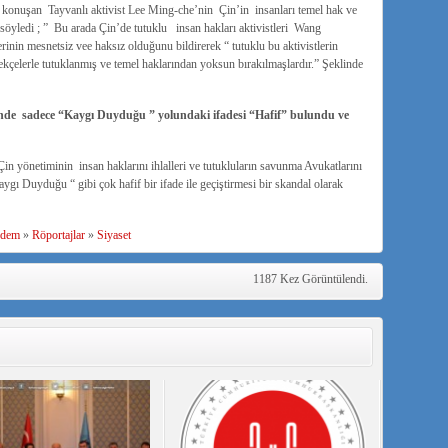
konuşan Tayvanlı aktivist Lee Ming-che’nin Çin’in insanları temel hak ve
 söyledi ; ” Bu arada Çin’de tutuklu insan hakları aktivistleri Wang
nin mesnetsiz vee haksız olduğunu bildirerek “ tutuklu bu aktivistlerin
çelerle tutuklanmış ve temel haklarından yoksun bırakılmaşlardır.” Şeklinde
inde sadece “Kaygı Duyduğu ” yolundaki ifadesi “Hafif” bulundu ve
in yönetiminin insan haklarını ihlalleri ve tutukluların savunma Avukatlarını
aygı Duyduğu “ gibi çok hafif bir ifade ile geçiştirmesi bir skandal olarak
dem
»
Röportajlar
»
Siyaset
1187 Kez Görüntülendi.