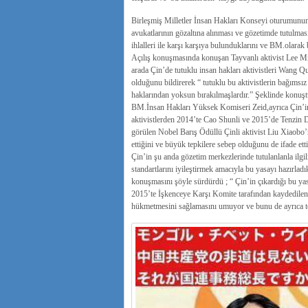
Birleşmiş Milletler İnsan Hakları Konseyi oturumunun
avukatlarının gözaltına alınması ve gözetimde tutulması 
ihlalleri ile karşı karşıya bulunduklarını ve BM.olara
Açılış konuşmasında konuşan Tayvanlı aktivist Lee Min
arada Çin’de tutuklu insan hakları aktivistleri Wang 
olduğunu bildirerek “ tutuklu bu aktivistlerin bağımsı
haklarından yoksun bırakılmaşlardır.” Şeklinde konuşt
BM.İnsan Hakları Yüksek Komiseri Zeid,ayrıca Çin’in s
aktivistlerden 2014’te Cao Shunli ve 2015’de Tenzin D
görülen Nobel Barış Ödüllü Çinli aktivist Liu Xiaobo’
ettiğini ve büyük tepkilere sebep olduğunu de ifade etti
Çin’in şu anda gözetim merkezlerinde tutulanlanla ilgili
standartlarını iyileştirmek amacıyla bu yasayı hazırladık
konuşmasını şöyle sürdürdü ; “ Çin’in çıkardığı bu ya
2015’te İşkenceye Karşı Komite tarafından kaydedilen
hükmetmesini sağlamasını umuyor ve bunu de ayrıca t