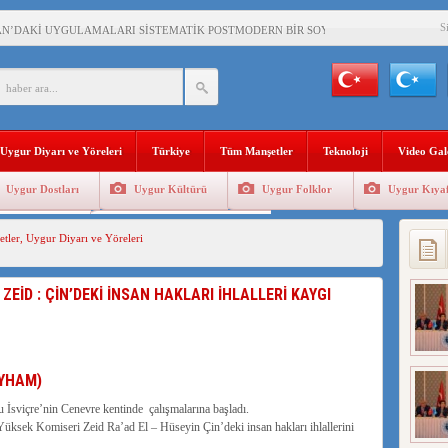
S
AN’DAKİ UYGULAMALARI SİSTEMATİK POSTMODERN BİR SOYKIRIMDIR!
AN’DAKİ UYGULAMALARI,SİSTEMATİK POSTMODRN BİR SOYKIRIMDIR!
AŞKANI DOÇ.DR.KAAN : DOĞU TÜRKİSTAN BİZİM KIRMIZI ÇİZGİMİZDİR!”
 YARAMIZ : ÇİN İŞGALİNDEKİ DOĞU TÜRKİSTAN
Uygur Diyarı ve Yöreleri
Türkiye
Tüm Manşetler
Teknoloji
Video Gal
KALARINI ÖVEN DİYANET AKADEMİSİ BAŞKANI’NA TEPKİLER SÜRÜYOR
Uygur Dostları
Uygur Kültürü
Uygur Folklor
Uygur Kıyaf
İAMI MESAJİ : 05.07.2009 URUMÇİ ŞEHİTLERİNİ RAHMETLE ANIYORUZ
Geleneksel Tip
Uygur Geleneksel Sporlar
tler
,
Uygur Diyarı ve Yöreleri
LÇİSİ JİANG’İN TRABZON ZİYARETİ
İHLER SULTANI MEHMET”DİZİSİNE GARİP SANSÜR VE HADSIZ İHTAR
EİD : ÇİN’DEKİ İNSAN HAKLARI İHLALLERİ KAYGI
BAŞKANI : TEMMUZ AYI,DOĞU TÜRKİSTAN İÇİN KATLİAM AYI DEĞİLDİR !
RKİSTAN’DA EN AZ 143 BİN UYGUR ÇOCUĞU AİLELERİNDEN KOPARDI
UYHAM)
 İsviçre’nin Cenevre kentinde çalışmalarına başladı.
ksek Komiseri Zeid Ra’ad El – Hüseyin Çin’deki insan hakları ihlallerini