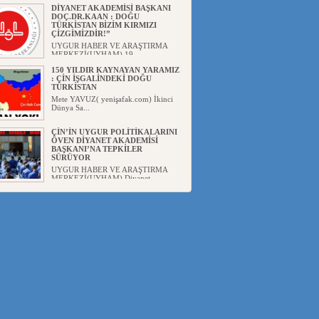
DİYANET AKADEMİSİ BAŞKANI
DOÇ.DR.KAAN : DOĞU
TÜRKİSTAN BİZİM KIRMIZI
ÇİZGİMİZDİR!”
UYGUR HABER VE ARAŞTIRMA
MERKEZİ(UYHAM) 19...
150 YILDIR KAYNAYAN YARAMIZ
: ÇİN İŞGALİNDEKİ DOĞU
TÜRKİSTAN
Mete YAVUZ( yenişafak.com) İkinci
Dünya Sa...
ÇİN’İN UYGUR POLİTİKALARINI
ÖVEN DİYANET AKADEMİSİ
BAŞKANI’NA TEPKİLER
SÜRÜYOR
UYGUR HABER VE ARAŞTIRMA
MERKEZİ(UYHAM) Diyanet
Akademis...
MHP’DEN URUMÇİ KATLİAMI
MESAJİ : 05.07.2009 URUMÇİ
ŞEHİTLERİNİ RAHMETLE
ANIYORUZ
UYGUR HABER VE ARAŞTIRMA
MERKEZİ(UYHAM) Mill...
ÇİN’İN ANKARA BÜYÜKELÇİSİ
JİANG’İN TRABZON ZİYARETİ
Ali ÖZTÜRK( Güneşbakış Gazetesi
yazarı-Trabzon)Geçt...
İŞGALCİ ÇİN’DEN “FETİHLER