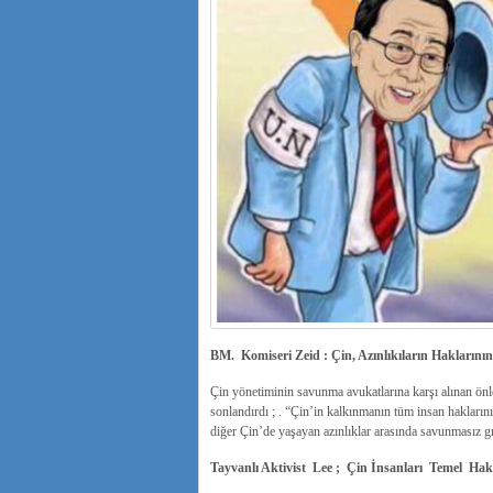
BM. Komiseri Zeid : Çin, Azınlıkıların Haklarının
Çin yönetiminin savunma avukatlarına karşı alınan önlem
sonlandırdı ; . “Çin’in kalkınmanın tüm insan haklarını
diğer Çin’de yaşayan azınlıklar arasında savunmasız g
Tayvanlı Aktivist Lee ; Çin İnsanları Temel H