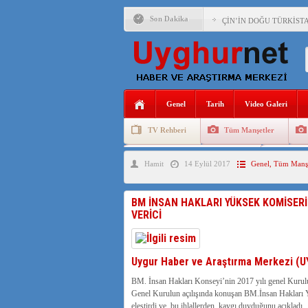
Son Dakika
ÇİN’İN DOĞU TÜRKİST
ÇİN’İN DOĞU TÜRKİST
DİYANET AKADEMİSİ B
150 YILDIR KAYNAYAN
Genel
Tarih
Video Galeri
ÇİN’İN UYGUR POLİTİ
TV Rehberi
Tüm Manşetler
MHP’DEN URUMÇİ KATL
Uygurlarda Düğün ve Cenaze
Uygur 
Hamit
14 Eylül 2017
Genel
,
Tüm Manşe
ÇİN’İN ANKARA BÜYÜKE
İŞGALCİ ÇİN’DEN “FET
BM İNSAN HAKLARI YÜKSEK KOMİSERİ Z
VERİCİ
SAADET PARTİSİ İLÇE 
İŞGALCİ ÇİN,DOĞU TÜ
Uygur Haber ve Araştırma Merkezi (
BM. İnsan Hakları Konseyi’nin 2017 yılı genel Kurulu
Genel Kurulun açılışında konuşan BM.İnsan Hakları Yü
eleştirdi ve bu ihlallerden kaygı duyduğunu açıkladı.