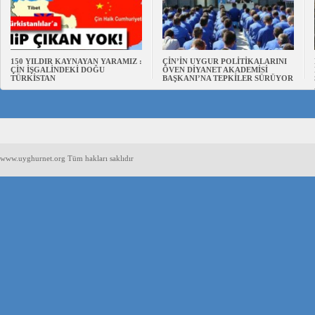
150 YILDIR KAYNAYAN YARAMIZ :
ÇİN’İN UYGUR POLİTİKALARINI
ÇİN İŞGALİNDEKİ DOĞU
ÖVEN DİYANET AKADEMİSİ
TÜRKİSTAN
BAŞKANI’NA TEPKİLER SÜRÜYOR
www.uyghurnet.org Tüm hakları saklıdır