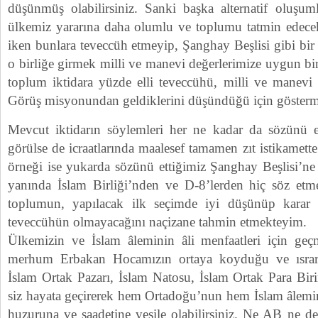
düşünmüş olabilirsiniz. Sanki başka alternatif olu
ülkemiz yararına daha olumlu ve toplumu tatmin edecek 
iken bunlara teveccüh etmeyip, Şanghay Beşlisi gibi b
o birliğe girmek milli ve manevi değerlerimize uygun bir
toplum iktidara yüzde elli teveccühü, milli ve manevi 
Görüş misyonundan geldiklerini düşündüğü için göstermi
Mevcut iktidarın söylemleri her ne kadar da sözünü 
görülse de icraatlarında maalesef tamamen zıt istikamett
örneği ise yukarda sözünü ettiğimiz Şanghay Beşlisi’ne
yanında İslam Birliği’nden ve D-8’lerden hiç söz etme
toplumun, yapılacak ilk seçimde iyi düşünüp karar v
teveccühün olmayacağını naçizane tahmin etmekteyim.
Ülkemizin ve İslam âleminin âli menfaatleri için geç
merhum Erbakan Hocamızın ortaya koyduğu ve ısrar
İslam Ortak Pazarı, İslam Natosu, İslam Ortak Para Birim
siz hayata geçirerek hem Ortadoğu’nun hem İslam âlemi
huzuruna ve saadetine vesile olabilirsiniz. Ne AB ne d