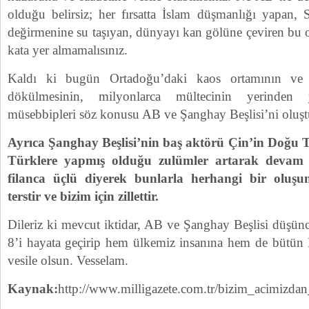
olduğu belirsiz; her fırsatta İslam düşmanlığı yapan, 
değirmenine su taşıyan, dünyayı kan gölüne çeviren bu o
kata yer almamalısınız.
Kaldı ki bugün Ortadoğu’daki kaos ortamının ve 
dökülmesinin, milyonlarca mültecinin yerinden 
müsebbipleri söz konusu AB ve Şanghay Beşlisi’ni oluştu
Ayrıca Şanghay Beşlisi’nin baş aktörü Çin’in Doğu
Türklere yapmış olduğu zulümler artarak devam e
filanca üçlü diyerek bunlarla herhangi bir oluş
terstir ve bizim için zillettir.
Dileriz ki mevcut iktidar, AB ve Şanghay Beşlisi düşün
8’i hayata geçirip hem ülkemiz insanına hem de bütün
vesile olsun. Vesselam.
Kaynak:
http://www.milligazete.com.tr/bizim_acimizdan