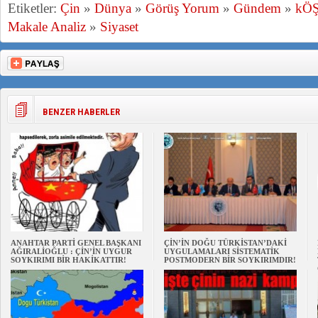
Etiketler:
Çin
»
Dünya
»
Görüş Yorum
»
Gündem
»
kÖ
Makale Analiz
»
Siyaset
BENZER HABERLER
ANAHTAR PARTİ GENEL BAŞKANI
ÇİN’İN DOĞU TÜRKİSTAN’DAKİ
AĞIRALİOĞLU : ÇİN’İN UYGUR
UYGULAMALARI SİSTEMATİK
SOYKIRIMI BİR HAKİKATTIR!
POSTMODERN BİR SOYKIRIMDIR!