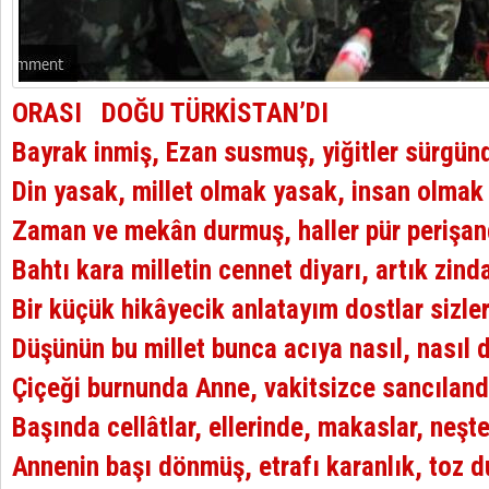
ORASI DOĞU TÜRKİSTAN’DI
Bayrak inmiş, Ezan susmuş, yiğitler sürgünd
Din yasak, millet olmak yasak, insan olmak
Zaman ve mekân durmuş, haller pür perişan
Bahtı kara milletin cennet diyarı, artık zind
Bir küçük hikâyecik anlatayım dostlar sizl
Düşünün bu millet bunca acıya nasıl, nasıl 
Çiçeği burnunda Anne, vakitsizce sancılan
Başında cellâtlar, ellerinde, makaslar, neşte
Annenin başı dönmüş, etrafı karanlık, toz 