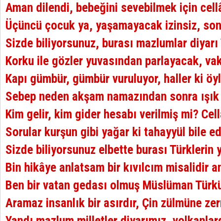
Aman dilendi, bebeğini sevebilmek için cell
Üçüncü çocuk ya, yaşamayacak izinsiz, son
Sizde biliyorsunuz, burası mazlumlar diyarı 
Korku ile gözler yuvasından parlayacak, va
Kapı gümbür, gümbür vuruluyor, haller ki öy
Sebep neden akşam namazından sonra ışık 
Kim gelir, kim gider hesabı verilmiş mi? Cell
Sorular kurşun gibi yağar ki tahayyül bile 
Sizde biliyorsunuz elbette burası Türklerin 
Bin hikâye anlatsam bir kıvılcım misalidir 
Ben bir vatan gedası olmuş Müslüman Tür
Aramaz insanlık bir asırdır, Çin zülmüne ze
Yandı mazlum milletler diyarımız, volkanlar