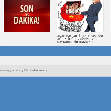
ANAHTAR PARTİ GENEL BAŞKANI
AĞIRALİOĞLU : ÇİN’İN UYGUR
SOYKIRIMI BİR HAKİKATTIR!
www.uyghurnet.org Tüm hakları saklıdır