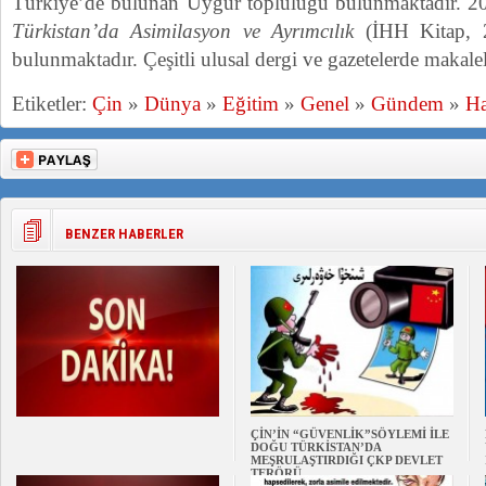
Türkiye’de bulunan Uygur topluluğu bulunmaktadır. 
Türkistan’da Asimilasyon ve Ayrımcılık
(İHH Kitap, 20
bulunmaktadır. Çeşitli ulusal dergi ve gazetelerde makale
Etiketler:
Çin
»
Dünya
»
Eğitim
»
Genel
»
Gündem
»
Ha
BENZER HABERLER
ÇİN’İN “GÜVENLİK”SÖYLEMİ İLE
DOĞU TÜRKİSTAN’DA
MEŞRULAŞTIRDIĞI ÇKP DEVLET
TERÖRÜ