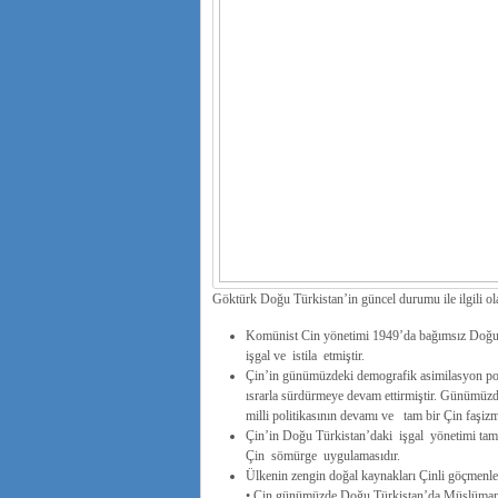
Göktürk Doğu Türkistan’in güncel durumu ile ilgili olara
Komünist Cin yönetimi 1949’da bağımsız Doğu 
işgal ve istila etmiştir.
Çin’in günümüzdeki demografik asimilasyon politi
ısrarla sürdürmeye devam ettirmiştir. Günümüzde
milli politikasının devamı ve tam bir Çin faşizm
Çin’in Doğu Türkistan’daki işgal yönetimi tam 
Çin sömürge uygulamasıdır.
Ülkenin zengin doğal kaynakları Çinli göçmenleri
• Çin günümüzde Doğu Türkistan’da Müslüman U