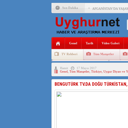
Son Dakika
AFGANİSTAN’DA YAŞAY
ANAHTAR PARTİ GENEL 
ÇİN’İN DOĞU TÜRKİST
Genel
Tarih
Video Galeri
DİYANET AKADEMİSİ B
TV Rehberi
Tüm Manşetler
150 YILDIR KAYNAYAN
Uygurlarda Düğün ve Cenaze
Uygur 
Hamit
17 Mayıs 2017
ÇİN’İN UYGUR POLİTİ
Genel
,
Tüm Manşetler
,
Türkiye
,
Uygur Diyarı ve Y
MHP’DEN URUMÇİ KATL
BENGUTÜRK TV.DA DOĞU TÜRKİSTAN, 
ÇİN’İN ANKARA BÜYÜKE
İŞGALCİ ÇİN’DEN “FET