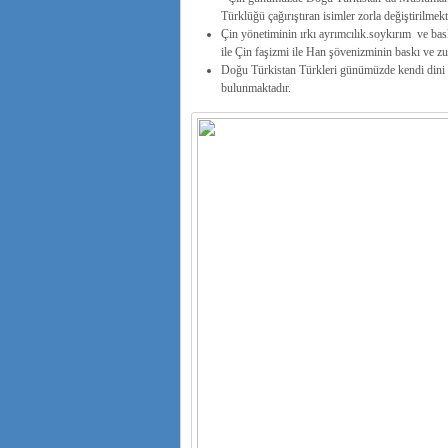
Türklüğü çağırıştıran isimler zorla değiştirilmekt
Çin yönetiminin ırkı ayrımcılık.soykırım ve ba
ile Çin faşizmi ile Han şövenizminin baskı ve zul
Doğu Türkistan Türkleri günümüzde kendi dini ve
bulunmaktadır.