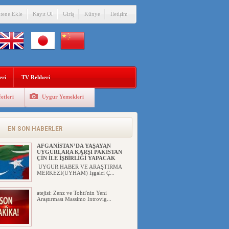
itene Ekle
Kayıt Ol
Giriş
Künye
İletişim
eri
TV Rehberi
etleri
Uygur Yemekleri
EN SON HABERLER
AFGANİSTAN’DA YAŞAYAN
UYGURLARA KARŞI PAKİSTAN
ÇİN İLE İŞBİRLİĞİ YAPACAK
UYGUR HABER VE ARAŞTIRMA
MERKEZİ(UYHAM) İşgalci Ç...
atejisi: Zenz ve Tohti'nin Yeni
Araştırması Massimo Introvig...