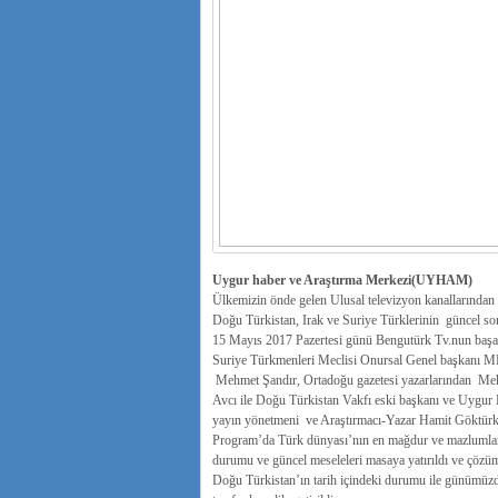
Uygur haber ve Araştırma Merkezi(UYHAM)
Ülkemizin önde gelen Ulusal televizyon kanallarından
Doğu Türkistan, Irak ve Suriye Türklerinin güncel sor
15 Mayıs 2017 Pazertesi günü Bengutürk Tv.nun başarıl
Suriye Türkmenleri Meclisi Onursal Genel başkanı 
Mehmet Şandır, Ortadoğu gazetesi yazarlarından Meh
Avcı ile Doğu Türkistan Vakfı eski başkanı ve Uygur
yayın yönetmeni ve Araştırmacı-Yazar Hamit Göktürk c
Program’da Türk dünyası’nın en mağdur ve mazlumla
durumu ve güncel meseleleri masaya yatırıldı ve çözüm 
Doğu Türkistan’ın tarih içindeki durumu ile günümüz