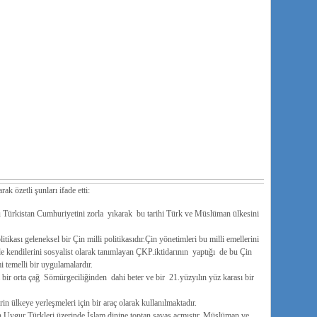
k özetli şunları ifade etti:
Türkistan Cumhuriyetini zorla yıkarak bu tarihi Türk ve Müslüman ülkesini
kası geleneksel bir Çin milli politikasıdır.Çin yönetimleri bu milli emellerini
 kendilerini sosyalist olarak tanımlayan ÇKP.iktidarının yaptığı de bu Çin
i temelli bir uygulamalardır.
bir orta çağ Sömürgeciliğinden dahi beter ve bir 21.yüzyılın yüz karası bir
n ülkeye yerleşmeleri için bir araç olarak kullanılmaktadır.
ygur Türkleri üzerinde İslam dinine toptan savaş açmıştır. Müslüman ve