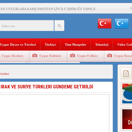
S
AN UYGURLARA KARŞI PAKİSTAN ÇİN İLE İŞBİRLİĞİ YAPACAK
BAŞKANI AĞIRALİOĞLU : ÇİN’İN UYGUR SOYKIRIMI BİR HAKİKATTIR!
AN’DAKİ UYGULAMALARI SİSTEMATİK POSTMODERN BİR SOYKIRIMDIR!
Uygur Diyarı ve Yöreleri
Türkiye
Tüm Manşetler
Teknoloji
Video Gal
AŞKANI DOÇ.DR.KAAN : DOĞU TÜRKİSTAN BİZİM KIRMIZI ÇİZGİMİZDİR!”
Uygur Dostları
Uygur Kültürü
Uygur Folklor
Uygur Kıyaf
 YARAMIZ : ÇİN İŞGALİNDEKİ DOĞU TÜRKİSTAN
Geleneksel Tip
Uygur Geleneksel Sporlar
KALARINI ÖVEN DİYANET AKADEMİSİ BAŞKANI’NA TEPKİLER SÜRÜYOR
öreleri
İAMI MESAJİ : 05.07.2009 URUMÇİ ŞEHİTLERİNİ RAHMETLE ANIYORUZ
IRAK VE SURİYE TÜRKLERİ GÜNDEME GETİRİLDİ
LÇİSİ JİANG’İN TRABZON ZİYARETİ
İHLER SULTANI MEHMET”DİZİSİNE GARİP SANSÜR VE HADSIZ İHTAR