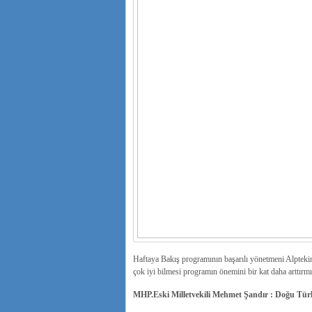
Haftaya Bakış programının başarılı yönetmeni Alpteki
çok iyi bilmesi programın önemini bir kat daha arttırmı
MHP.Eski Milletvekili Mehmet Şandır : Doğu Türk