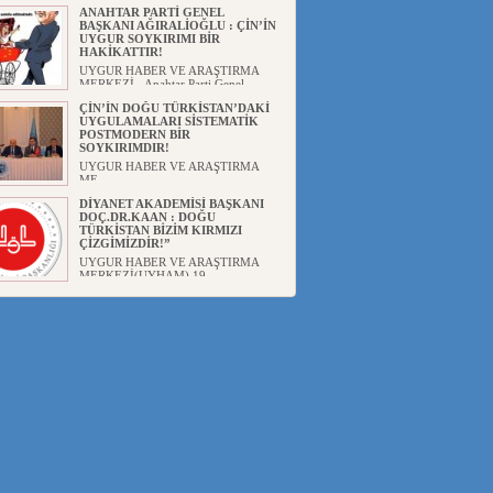
ANAHTAR PARTİ GENEL
BAŞKANI AĞIRALİOĞLU : ÇİN’İN
UYGUR SOYKIRIMI BİR
HAKİKATTIR!
UYGUR HABER VE ARAŞTIRMA
MERKEZİ Anahtar Parti Genel
Başka...
ÇİN’İN DOĞU TÜRKİSTAN’DAKİ
UYGULAMALARI SİSTEMATİK
POSTMODERN BİR
SOYKIRIMDIR!
UYGUR HABER VE ARAŞTIRMA
ME...
DİYANET AKADEMİSİ BAŞKANI
DOÇ.DR.KAAN : DOĞU
TÜRKİSTAN BİZİM KIRMIZI
ÇİZGİMİZDİR!”
UYGUR HABER VE ARAŞTIRMA
MERKEZİ(UYHAM) 19...
150 YILDIR KAYNAYAN YARAMIZ
: ÇİN İŞGALİNDEKİ DOĞU
TÜRKİSTAN
Mete YAVUZ( yenişafak.com) İkinci
Dünya Sa...
ÇİN’İN UYGUR POLİTİKALARINI
ÖVEN DİYANET AKADEMİSİ
BAŞKANI’NA TEPKİLER
SÜRÜYOR
UYGUR HABER VE ARAŞTIRMA
MERKEZİ(UYHAM) Diyanet
Akademis...
MHP’DEN URUMÇİ KATLİAMI