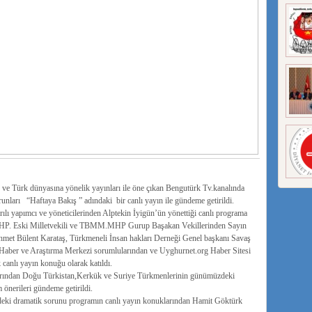
 ve Türk dünyasına yönelik yayınları ile öne çıkan Bengutürk Tv.kanalında
unları “Haftaya Bakış ” adındaki bir canlı yayın ile gündeme getirildi.
ı yapımcı ve yöneticilerinden Alptekin İyigün’ün yönettiği canlı programa
MHP. Eski Milletvekili ve TBMM.MHP Gurup Başakan Vekillerinden Sayın
met Bülent Karataş, Türkmeneli İnsan hakları Derneği Genel başkanı Savaş
 Haber ve Araştırma Merkezi sorumlularından ve Uyghurnet.org Haber Sitesi
anlı yayın konuğu olarak katıldı.
rından Doğu Türkistan,Kerkük ve Suriye Türkmenlerinin günümüzdeki
önerileri gündeme getirildi.
deki dramatik sorunu programın canlı yayın konuklarından Hamit Göktürk