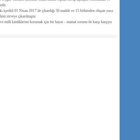
edir.
skı içerikli 01 Nisan 2017’de çıkardığı 50 madde ve 15 bölümden oluşan yasa
mü zirveye çıkarılmıştır.
 milli kimliklerini korumak için bir hayat – mamat sorunu ile karşı karşıya