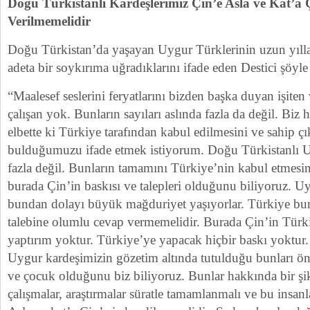
Doğu Türkistanlı Kardeşlerimiz Çin’e Asla ve Kat’a 
Verilmemelidir
Doğu Türkistan’da yaşayan Uygur Türklerinin uzun yılla
adeta bir soykırıma uğradıklarını ifade eden Destici şöyle
“Maalesef seslerini feryatlarını bizden başka duyan işite
çalışan yok. Bunların sayıları aslında fazla da değil. Biz 
elbette ki Türkiye tarafından kabul edilmesini ve sahip ç
bulduğumuzu ifade etmek istiyorum. Doğu Türkistanlı Uy
fazla değil. Bunların tamamını Türkiye’nin kabul etmesini
burada Çin’in baskısı ve talepleri olduğunu biliyoruz. U
bundan dolayı büyük mağduriyet yaşıyorlar. Türkiye bur
talebine olumlu cevap vermemelidir. Burada Çin’in Türk
yaptırım yoktur. Türkiye’ye yapacak hiçbir baskı yoktur
Uygur kardeşimizin gözetim altında tutulduğu bunları ön
ve çocuk olduğunu biz biliyoruz. Bunlar hakkında bir şi
çalışmalar, araştırmalar süratle tamamlanmalı ve bu insanla