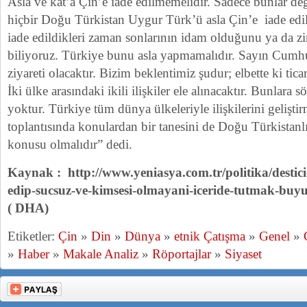
Asla ve kat’a Çin’e iade edilmemelidir. Sadece bunlar de
hiçbir Doğu Türkistan Uygur Türk’ü asla Çin’e iade ed
iade edildikleri zaman sonlarının idam olduğunu ya da 
biliyoruz. Türkiye bunu asla yapmamalıdır. Sayın Cumh
ziyareti olacaktır. Bizim beklentimiz şudur; elbette ki tica
İki ülke arasındaki ikili ilişkiler ele alınacaktır. Bunlara
yoktur. Türkiye tüm dünya ülkeleriyle ilişkilerini geliştir
toplantısında konulardan bir tanesini de Doğu Türkistanl
konusu olmalıdır” dedi.
Kaynak : http://www.yeniasya.com.tr/politika/destici-
edip-sucsuz-ve-kimsesi-olmayani-iceride-tutmak-buy
( DHA)
Etiketler:
Çin
»
Din
»
Dünya
»
etnik Çatışma
»
Genel
»
»
Haber
»
Makale Analiz
»
Röportajlar
»
Siyaset