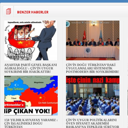
BENZER HABERLER
ANAHTAR PARTİ GENEL BAŞKANI
ÇİN’İN DOĞU TÜRKİSTAN’DAKİ
AĞIRALİOĞLU : ÇİN’İN UYGUR
UYGULAMALARI SİSTEMATİK
SOYKIRIMI BİR HAKİKATTIR!
POSTMODERN BİR SOYKIRIMDIR!
150 YILDIR KAYNAYAN YARAMIZ :
ÇİN’İN UYGUR POLİTİKALARINI
ÇİN İŞGALİNDEKİ DOĞU
ÖVEN DİYANET AKADEMİSİ
TÜRKİSTAN
BAŞKANI’NA TEPKİLER SÜRÜYOR