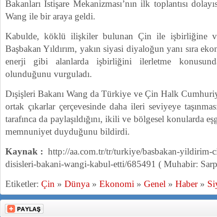
Bakanları İstişare Mekanizması’nın ilk toplantısı dolay
Wang ile bir araya geldi.
Kabulde, köklü ilişkiler bulunan Çin ile işbirliğine 
Başbakan Yıldırım, yakın siyasi diyaloğun yanı sıra ekon
enerji gibi alanlarda işbirliğini ilerletme konusu
olunduğunu vurguladı.
Dışişleri Bakanı Wang da Türkiye ve Çin Halk Cumhuriyet
ortak çıkarlar çerçevesinde daha ileri seviyeye taşınma
tarafınca da paylaşıldığını, ikili ve bölgesel konulard
memnuniyet duyduğunu bildirdi.
Kaynak :
http://aa.com.tr/tr/turkiye/basbakan-yildirim-
disisleri-bakani-wangi-kabul-etti/685491 ( Muhabir: Sar
Etiketler:
Çin
»
Dünya
»
Ekonomi
»
Genel
»
Haber
»
Si