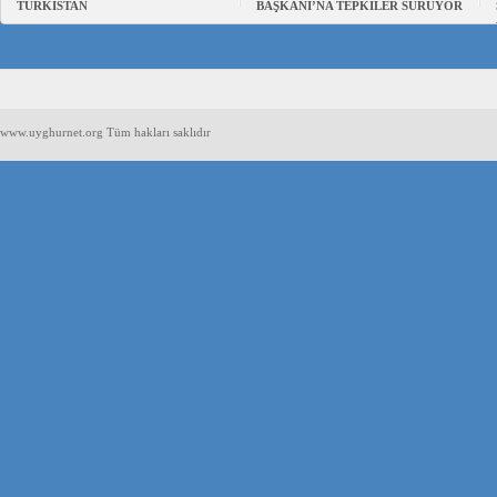
TÜRKİSTAN
BAŞKANI’NA TEPKİLER SÜRÜYOR
www.uyghurnet.org Tüm hakları saklıdır