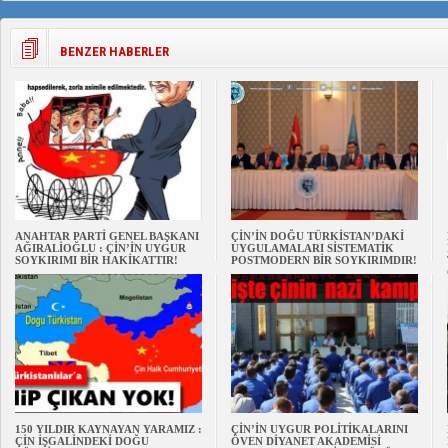
BENZER HABERLER
ANAHTAR PARTİ GENEL BAŞKANI
ÇİN’İN DOĞU TÜRKİSTAN’DAKİ
AĞIRALİOĞLU : ÇİN’İN UYGUR
UYGULAMALARI SİSTEMATİK
SOYKIRIMI BİR HAKİKATTIR!
POSTMODERN BİR SOYKIRIMDIR!
150 YILDIR KAYNAYAN YARAMIZ :
ÇİN’İN UYGUR POLİTİKALARINI
ÇİN İŞGALİNDEKİ DOĞU
ÖVEN DİYANET AKADEMİSİ