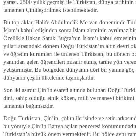
yarası. 2500 yıllık geçmişi ile Türkistan, dünya tarihin
tamamen Çinlileştirilmek istenilmektedir.
Bu topraklar, Halife Abdülmelik Mervan döneminde Türkle
İslam’ı kabul edişinden sonra İslam aleminin ayrılmaz bir 
Özellikle Hakan Satuk Buğra’nın İslam’ı kabul etmesin
yılları arasındaki dönem Doğu Türkistan’ın altın devri ola
ve öğretim kurumları ile ünlenen Türkistan, bu dönem b
yanından gelen öğrencileri misafir etmiş, tarihe yön vere
yetiştirmiştir. Bu bölgeden dünyanın dört bir yanına göç 
dünyanın çeşitli ülkelerine taşımışlardır.
Son iki asırdır Çin’in esareti altında bulunan Doğu Türkis
dini, sahip olduğu etnik köken, milli ve manevi birikimi
tamamen bağımsızdır.
Doğu Türkistan, Çin’in, çölün ilerisinde ve setin arkasınd
bu yönüyle Çin’in Batıya açılan penceresi konumundadır
Türkistan’a büyük önem vermektedir. Bu bölge aynı zam