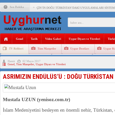
Son Dakika
ÇİN’İN DOĞU TÜRKİSTAN’DAKİ UYGULAMALARI SİSTEM
DİYANET AKADEMİSİ BAŞKANI DOÇ.DR.KAAN : DOĞU TÜR
150 YILDIR KAYNAYAN YARAMIZ : ÇİN İŞGALİNDEKİ DO
ÇİN’İN UYGUR POLİTİKALARINI ÖVEN DİYANET AKADEM
Genel
Tarih
Video Galeri
Uygur Diyarı ve Yöreleri
Türki
MHP’DEN URUMÇİ KATLİAMI MESAJİ : 05.07.2009 URUM
TV Rehberi
Tüm Manşetler
Uygur Dostları
Uygur Kü
ÇİN’İN ANKARA BÜYÜKELÇİSİ JİANG’İN TRABZON ZİYAR
Uygurlarda Düğün ve Cenaze
Uygur Geleneksel Tip
Uygur Gele
Hamit
02 Mayıs 2017
İŞGALCİ ÇİN’DEN “FETİHLER SULTANI MEHMET”DİZİSİN
Genel
,
Tüm Manşetler
,
Uygur Diyarı ve Yöreleri
SAADET PARTİSİ İLÇE BAŞKANI : TEMMUZ AYI,DOĞU TÜR
ASRIMIZIN ENDÜLÜS’Ü : DOĞU TÜRKİSTAN
İŞGALCİ ÇİN,DOĞU TÜRKİSTAN’DA EN AZ 143 BİN UYGU
Mustafa UZUN (yenisoz.com.tr)
İslam Medeniyetini besleyen en önemli nehir, Türkistan,