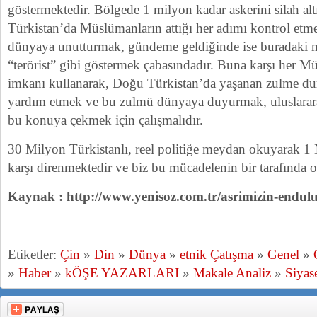
göstermektedir. Bölgede 1 milyon kadar askerini silah al
Türkistan’da Müslümanların attığı her adımı kontrol etme
dünyaya unutturmak, gündeme geldiğinde ise buradaki
“terörist” gibi göstermek çabasındadır. Buna karşı her M
imkanı kullanarak, Doğu Türkistan’da yaşanan zulme du
yardım etmek ve bu zulmü dünyaya duyurmak, uluslararas
bu konuya çekmek için çalışmalıdır.
30 Milyon Türkistanlı, reel politiğe meydan okuyarak 1 
karşı direnmektedir ve biz bu mücadelenin bir tarafında
Kaynak : http://www.yenisoz.com.tr/asrimizin-endul
Etiketler:
Çin
»
Din
»
Dünya
»
etnik Çatışma
»
Genel
»
»
Haber
»
kÖŞE YAZARLARI
»
Makale Analiz
»
Siyas