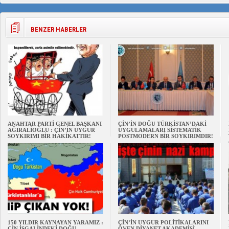
BENZER HABERLER
ANAHTAR PARTİ GENEL BAŞKANI
ÇİN’İN DOĞU TÜRKİSTAN’DAKİ
AĞIRALİOĞLU : ÇİN’İN UYGUR
UYGULAMALARI SİSTEMATİK
SOYKIRIMI BİR HAKİKATTIR!
POSTMODERN BİR SOYKIRIMDIR!
150 YILDIR KAYNAYAN YARAMIZ :
ÇİN’İN UYGUR POLİTİKALARINI
ÇİN İŞGALİNDEKİ DOĞU
ÖVEN DİYANET AKADEMİSİ