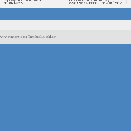
TÜRKİSTAN
BAŞKANI’NA TEPKİLER SÜRÜYOR
www.uyghurnet.org Tüm hakları saklıdır