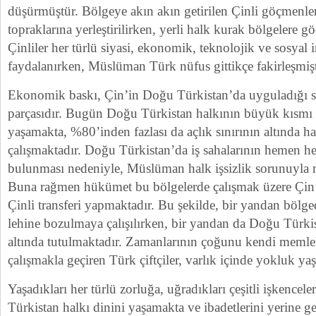
düşürmüştür. Bölgeye akın akın getirilen Çinli göçmenler
topraklarına yerleştirilirken, yerli halk kurak bölgelere g
Çinliler her türlü siyasi, ekonomik, teknolojik ve sosya
faydalanırken, Müslüman Türk nüfus gittikçe fakirleşmişt
Ekonomik baskı, Çin’in Doğu Türkistan’da uyguladığı s
parçasıdır. Bugün Doğu Türkistan halkının büyük kısmı fa
yaşamakta, %80’inden fazlası da açlık sınırının altında h
çalışmaktadır. Doğu Türkistan’da iş sahalarının hemen hep
bulunması nedeniyle, Müslüman halk işsizlik sorunuyla 
Buna rağmen hükümet bu bölgelerde çalışmak üzere Çin’i
Çinli transferi yapmaktadır. Bu şekilde, bir yandan bölg
lehine bozulmaya çalışılırken, bir yandan da Doğu Türk
altında tutulmaktadır. Zamanlarının çoğunu kendi memleke
çalışmakla geçiren Türk çiftçiler, varlık içinde yokluk ya
Yaşadıkları her türlü zorluğa, uğradıkları çeşitli işkence
Türkistan halkı dinini yaşamakta ve ibadetlerini yerine g