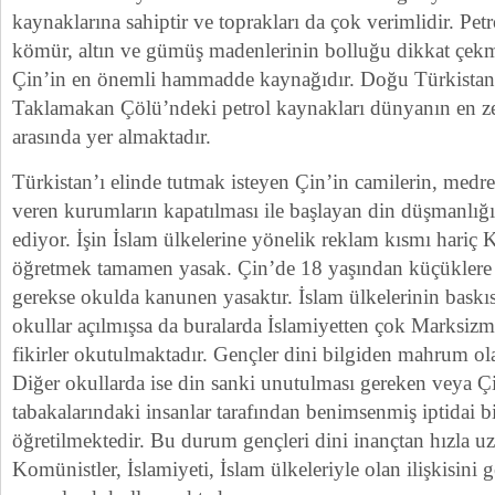
kaynaklarına sahiptir ve toprakları da çok verimlidir. Pe
kömür, altın ve gümüş madenlerinin bolluğu dikkat çekm
Çin’in en önemli hammadde kaynağıdır. Doğu Türkistan s
Taklamakan Çölü’ndeki petrol kaynakları dünyanın en zen
arasında yer almaktadır.
Türkistan’ı elinde tutmak isteyen Çin’in camilerin, medre
veren kurumların kapatılması ile başlayan din düşmanlığ
ediyor. İşin İslam ülkelerine yönelik reklam kısmı hari
öğretmek tamamen yasak. Çin’de 18 yaşından küçüklere 
gerekse okulda kanunen yasaktır. İslam ülkelerinin baskıs
okullar açılmışsa da buralarda İslamiyetten çok Marksi
fikirler okutulmaktadır. Gençler dini bilgiden mahrum ol
Diğer okullarda ise din sanki unutulması gereken veya Çi
tabakalarındaki insanlar tarafından benimsenmiş iptidai b
öğretilmektedir. Bu durum gençleri dini inançtan hızla uz
Komünistler, İslamiyeti, İslam ülkeleriyle olan ilişkisini g