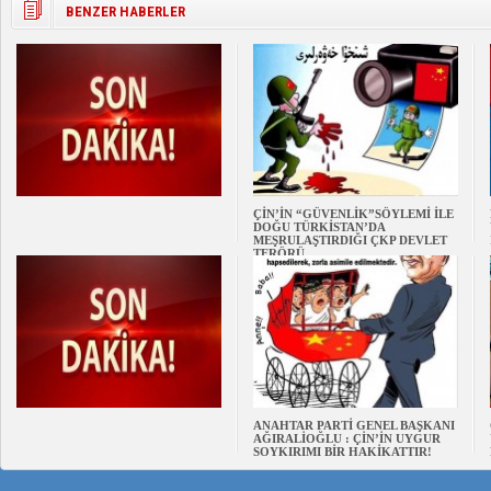
BENZER HABERLER
ÇİN’İN “GÜVENLİK”SÖYLEMİ İLE
DOĞU TÜRKİSTAN’DA
MEŞRULAŞTIRDIĞI ÇKP DEVLET
TERÖRÜ
ANAHTAR PARTİ GENEL BAŞKANI
AĞIRALİOĞLU : ÇİN’İN UYGUR
SOYKIRIMI BİR HAKİKATTIR!