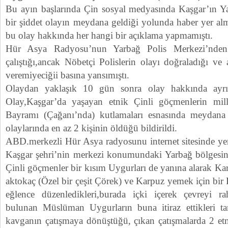
Bu ayın başlarında Çin sosyal medyasında Kaşgar’ın Y
bir şiddet olayın meydana geldiği yolunda haber yer al
bu olay hakkında her hangi bir açıklama yapmamıştı.
Hür Asya Radyosu’nun Yarbağ Polis Merkezi’nden 
çalıştığı,ancak Nöbetçi Polislerin olayı doğraladığı ve 
veremiyeciğii basına yansımıştı.
Olaydan yaklaşık 10 gün sonra olay hakkında ayrıntıl
Olay,Kaşgar’da yaşayan etnik Çinli göçmenlerin mil
Bayramı (Çağanı’nda) kutlamaları esnasında meydana 
olaylarında en az 2 kişinin öldüğü bildirildi.
ABD.merkezli Hür Asya radyosunu internet sitesinde yer 
Kaşgar şehri’nin merkezi konumundaki Yarbağ bölgesin
Çinli göçmenler bir kısım Uygurları de yanına alarak K
aktokaç (Özel bir çeşit Çörek) ve Karpuz yemek için bir R
eğlence düzenledikleri,burada içki içerek çevreyi raha
bulunan Müslüman Uygurların buna itiraz ettikleri ta
kavganın çatışmaya dönüştüğü, çıkan çatışmalarda 2 et