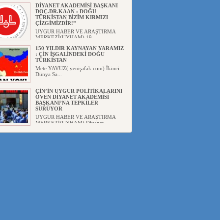
DİYANET AKADEMİSİ BAŞKANI
DOÇ.DR.KAAN : DOĞU
TÜRKİSTAN BİZİM KIRMIZI
ÇİZGİMİZDİR!”
UYGUR HABER VE ARAŞTIRMA
MERKEZİ(UYHAM) 19...
150 YILDIR KAYNAYAN YARAMIZ
: ÇİN İŞGALİNDEKİ DOĞU
TÜRKİSTAN
Mete YAVUZ( yenişafak.com) İkinci
Dünya Sa...
ÇİN’İN UYGUR POLİTİKALARINI
ÖVEN DİYANET AKADEMİSİ
BAŞKANI’NA TEPKİLER
SÜRÜYOR
UYGUR HABER VE ARAŞTIRMA
MERKEZİ(UYHAM) Diyanet
Akademis...
MHP’DEN URUMÇİ KATLİAMI
MESAJİ : 05.07.2009 URUMÇİ
ŞEHİTLERİNİ RAHMETLE
ANIYORUZ
UYGUR HABER VE ARAŞTIRMA
MERKEZİ(UYHAM) Mill...
ÇİN’İN ANKARA BÜYÜKELÇİSİ
JİANG’İN TRABZON ZİYARETİ
Ali ÖZTÜRK( Güneşbakış Gazetesi
yazarı-Trabzon)Geçt...
İŞGALCİ ÇİN’DEN “FETİHLER