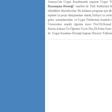
Amasya’nin Uygur Kasabasında yaşayan Uygur Tür
Dayanışma Derneği
” marifeti ile Türk Kültürünü 
etkinlikleri düzenliyorlar. Bu kutlama programı için i
toplantı’ya proje danışmanları olarak,Türkiye’ye yer
gelen uzmanlarından ve Uygur Türklerinin Anadolu’da
Üniversitesi emekli öğretim üyesi Prof.Dr.Kemal
Ekrem,Ankara Ün.Öğretim Üyesi Doç.Dr.Erkin Emet il
ile Uygur Kasabası Derneği başkanı Hüseyir Yıldırım v