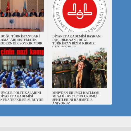
N DOĞU TÜRKİSTAN’DAKİ
DİYANET AKADEMİSİ BAŞKANI
AMALARI SİSTEMATİK
DOÇ.DR.KAAN : DOĞU
ODERN BİR SOYKIRIMDIR!
TÜRKİSTAN BİZİM KIRMIZI
ÇİZGİMİZDİR!”
N UYGUR POLİTİKALARINI
MHP’DEN URUMÇİ KATLİAMI
DİYANET AKADEMİSİ
MESAJİ : 05.07.2009 URUMÇİ
NI’NA TEPKİLER SÜRÜYOR
ŞEHİTLERİNİ RAHMETLE
ANIYORUZ