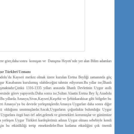
ilere göre,daha sonra konuşan ve Danışma Heyeti’nde yer alan Bilim adamları
ur Türkleri Uzmanı
dolu’da Kayseri merkez olmak üzere kurulan Eretna Beyliği zamanında göç
gur Kasabanını kurulumuş olabileceğini tahmin ediyorum.Bu yıllar ise,İlhanlı
aktadır.Çünkü 1316-1335 yılları arasında İlhanlı Devletinin Uygur asıllı
tbesinde görev yapıyordu.Daha sonra ise,Sultan Alaatin Eretna Bey İç Anadolu
.Bu yıllarda Amasya,Sivas,Kayseri,Kırşehir ve Şebinkarahisar gibi bölgeler bu
kleri Amasya’ya bu devirde yerleşmişlerdir.Amasya Uygurları daha sonra diğer
rkü olduğunu unutmuşlardır.Ancak,Uygurların çoğunlukta bulunduğu Uygur
i Uygurlara özgü bazı örf adet,gelenek ve görenekleri korumuşlar ve günümüze
da yerleşen Uygur Türkleri kardeşlerimiz adının Uygur olması sebebiyle kendi
için bu etkinlikliği tertip etmektedirler.Bun kutlama etkinliğini çok önemli