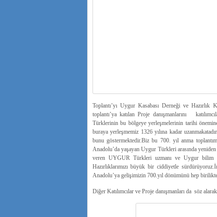
Toplantı’yı Uygur Kasabası Derneği ve Hazırlık Ko
toplantı’ya katılan Proje danışmanlarını katılım
Türklerinin bu bölgeye yerleşmelerinin tarihi önemi
buraya yerleşmemiz 1326 yılına kadar uzanmakatadır.Bu
bunu göstermektedir.Biz bu 700. yıl anma toplantı
Anadolu’da yaşayan Uygur Türkleri arasında yeniden g
veren UYGUR Türkleri uzmanı ve Uygur bilim adam
Hazırlıklarımızı büyük bir ciddiyetle sürdürüyoruz
Anadolu’ya gelişimizin 700.yıl dönümünü hep birilikte
Diğer Katılımcılar ve Proje danışmanları da söz alarak 