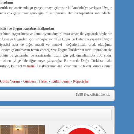
mi adamı
Hazırlık toplanatısında şu gerçek ortaya çıkmıştır ki,Anadolu’ya yerleşen Uygur
konuda çok çalışılması gerektiğini düşünüyorum. Ben bu toplantılar sonunda bu
tkilisi ve Uygur Kasabası halkından
rihinin araştırılması ve kamu oyuna duyurulması amacı ile yapılacak böyle bir
iz Amasya Uygurları için bir başlangıçtır.Biz Doğu Türkistan’da yaşayan Uygur
biyat,örf adet ve diğer maddi ve manevi değerlerimizin ortak olduğunu
 ortaya çakıralmasını temin edeceğiz ve Uygur Türklerinin tarihi toprakları ile
Butün bu çalışmalar ve araştırmalar bizim için çok önemlidir.Biz 700 yıldır
izi en iyi şekilde öğrenmeye çalışacağız. Bu suretle Doğu Türkistan’daki
utiyle, kültürel ve
ticari
ilişkilerimizi ana Vatanımız ile tekrar kurarak bunu
Görüş Yorum
»
Gündem
»
Haber
»
Kültür Sanat
»
Röportajlar
1980 Kez Görüntülendi.