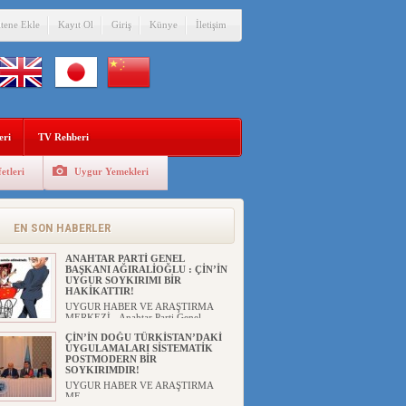
itene Ekle
Kayıt Ol
Giriş
Künye
İletişim
eri
TV Rehberi
etleri
Uygur Yemekleri
EN SON HABERLER
ANAHTAR PARTİ GENEL
BAŞKANI AĞIRALİOĞLU : ÇİN’İN
UYGUR SOYKIRIMI BİR
HAKİKATTIR!
UYGUR HABER VE ARAŞTIRMA
MERKEZİ Anahtar Parti Genel
Başka...
ÇİN’İN DOĞU TÜRKİSTAN’DAKİ
UYGULAMALARI SİSTEMATİK
POSTMODERN BİR
SOYKIRIMDIR!
UYGUR HABER VE ARAŞTIRMA
ME...