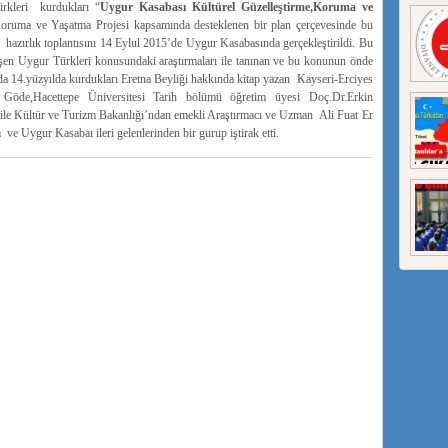
kleri kurdukları “
Uygur Kasabası Kültürel Güzelleştirme,Koruma ve
Koruma ve Yaşatma Projesi kapsamında desteklenen bir plan çerçevesinde bu
lk hazırlık toplantısını 14 Eylul 2015’de Uygur Kasabasında gerçekleştirildi. Bu
leşen Uygur Türkleri konusundaki araştırmaları ile tanınan ve bu konunun önde
 14.yüzyılda kurdukları Eretna Beyliği hakkında kitap yazan Kayseri-Erciyes
 Göde,Hacettepe Üniversitesi Tarih bölümü öğretim üyesi Doç.Dr.Erkin
e Kültür ve Turizm Bakanlığı’ndan emekli Araştırmacı ve Uzman Ali Fuat Er
e Uygur Kasabaı ileri gelenlerinden bir gurup iştirak etti.