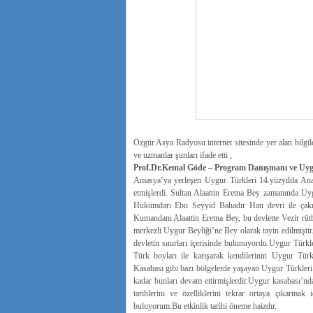
Özgür Asya Radyosu internet sitesinde yer alan bilg
ve uzmanlar şunları ifade etti ;
Prof.Dr.Kemal Göde – Program Danışmanı ve Uyg
Amasya’ya yerleşen Uygur Türkleri 14.yüzyılda Ana
etmişlerdi. Sultan Alaattin Eretna Bey zamanında Uy
Hükümdarı Ebu Seyyid Bahadır Han devri ile çakışm
Kumandanı Alaattin Eretna Bey, bu devlette Vezir rü
merkezli Uygur Beyliği’ne Bey olarak tayin edilmiştir
devletin sınırları içerisinde bulunuyordu.Uygur Tür
Türk boyları ile karışarak kendilerinin Uygur Tü
Kasabası gibi bazı bölgelerde yaşayan Uygur Türkler
kadar bunları devam ettirmişlerdir.Uygur kasabası’n
tarihlerini ve özelliklerini tekrar ortaya çıkarmak 
buluyorum.Bu etkinlik tarihi öneme haizdır.