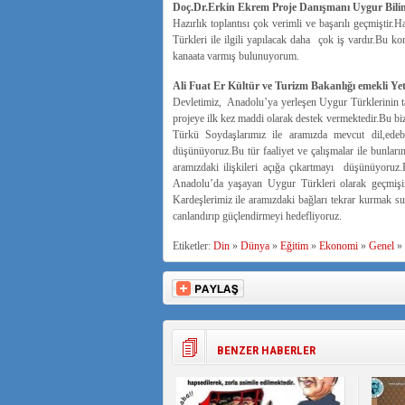
Doç.Dr.Erkin Ekrem Proje Danışmanı Uygur Bili
Hazırlık toplantısı çok verimli ve başarılı geçmiştir.
Türkleri ile ilgili yapılacak daha çok iş vardır.Bu 
kanaata varmış bulunuyorum.
Ali Fuat Er Kültür ve Turizm Bakanlığı emekli Ye
Devletimiz, Anadolu’ya yerleşen Uygur Türklerinin ta
projeye ilk kez maddi olarak destek vermektedir.Bu b
Türkü Soydaşlarımız ile aramızda mevcut dil,ede
düşünüyoruz.Bu tür faaliyet ve çalışmalar ile bunların
aramızdaki ilişkileri açığa çıkartmayı düşünüyoruz.
Anadolu’da yaşayan Uygur Türkleri olarak geçmişim
Kardeşlerimiz ile aramızdaki bağları tekrar kurmak sur
canlandırıp güçlendirmeyi hedefliyoruz.
Etiketler:
Din
»
Dünya
»
Eğitim
»
Ekonomi
»
Genel
»
BENZER HABERLER