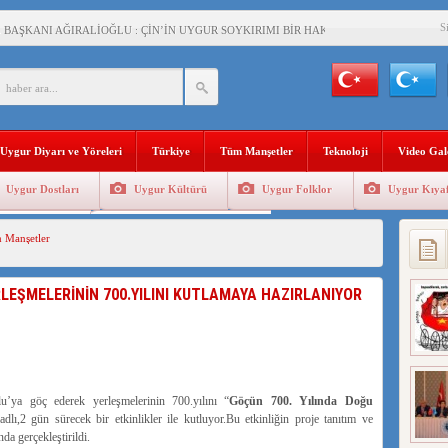
S
BAŞKANI AĞIRALİOĞLU : ÇİN’İN UYGUR SOYKIRIMI BİR HAKİKATTIR!
AN’DAKİ UYGULAMALARI SİSTEMATİK POSTMODERN BİR SOYKIRIMDIR!
AŞKANI DOÇ.DR.KAAN : DOĞU TÜRKİSTAN BİZİM KIRMIZI ÇİZGİMİZDİR!”
 YARAMIZ : ÇİN İŞGALİNDEKİ DOĞU TÜRKİSTAN
Uygur Diyarı ve Yöreleri
Türkiye
Tüm Manşetler
Teknoloji
Video Gal
KALARINI ÖVEN DİYANET AKADEMİSİ BAŞKANI’NA TEPKİLER SÜRÜYOR
Uygur Dostları
Uygur Kültürü
Uygur Folklor
Uygur Kıyaf
İAMI MESAJİ : 05.07.2009 URUMÇİ ŞEHİTLERİNİ RAHMETLE ANIYORUZ
Geleneksel Tip
Uygur Geleneksel Sporlar
 Manşetler
LÇİSİ JİANG’İN TRABZON ZİYARETİ
İHLER SULTANI MEHMET”DİZİSİNE GARİP SANSÜR VE HADSIZ İHTAR
EŞMELERİNİN 700.YILINI KUTLAMAYA HAZIRLANIYOR
BAŞKANI : TEMMUZ AYI,DOĞU TÜRKİSTAN İÇİN KATLİAM AYI DEĞİLDİR !
RKİSTAN’DA EN AZ 143 BİN UYGUR ÇOCUĞU AİLELERİNDEN KOPARDI
’ya göç ederek yerleşmelerinin 700.yılını “
Göçün 700. Yılında Doğu
dlı,2 gün sürecek bir etkinlikler ile kutluyor.Bu etkinliğin proje tanıtım ve
da gerçekleştirildi.