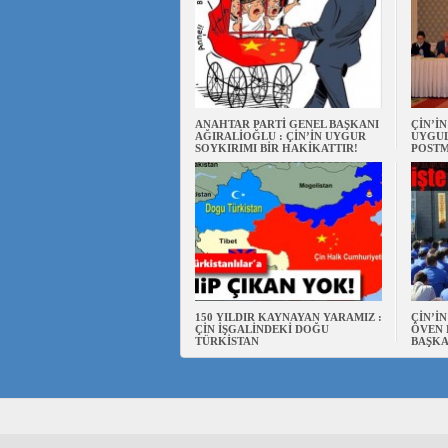
ANAHTAR PARTİ GENEL BAŞKANI
ÇİN’İ
AĞIRALİOĞLU : ÇİN’İN UYGUR
UYGUL
SOYKIRIMI BİR HAKİKATTIR!
POSTM
150 YILDIR KAYNAYAN YARAMIZ :
ÇİN’İ
ÇİN İŞGALİNDEKİ DOĞU
ÖVEN 
TÜRKİSTAN
BAŞKA