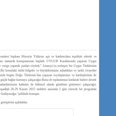
mitesi başkanı Hüseyin Yıldırım açtı ve katılımcılara teşekkür ederek ve
cıları tanıtarak konuşmasınaa başladı. UYGUR Kasabasında yaşayan Uygur
ne vurgu yaparak şunları söyledi,” Amasya’ya yerleşen biz Uygur Türklerinin
 konudaki tarihi belgeler ve büyüklerimizin anlattıkları ve tarihi rivayetler
mızda bugün Doğu Türkistan’daa yaşayan soydaşlarımız ve kardeşlerimiz ile
üçlü bağlar kurmaya çalışacağız.Bunu de toplantımıza katılarak bizlere destek
larımızın katkıları ile bilimsel olarak gündeme getirmeye çalışacağız.
.İnşaallah 28-29 Kasım 2015 tarihleri arasında 2 gün sürecek bir programla
 kutlayacağız.”şeklinde konuştu.
görüşlerini açıkladılar.