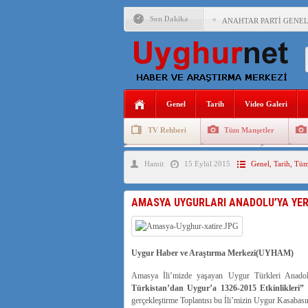
Son Dakika
ANAHTAR PARTİ GENEL 
ÇİN’İN DOĞU TÜRKİST
DİYANET AKADEMİSİ B
150 YILDIR KAYNAYAN
Genel
Tarih
Video Galeri
ÇİN’İN UYGUR POLİTİ
TV Rehberi
Tüm Manşetler
MHP’DEN URUMÇİ KATL
Uygurlarda Düğün ve Cenaze
Uygur 
Hamit
15 Eylül 2015
Genel
,
Tarih
,
Tüm
ÇİN’İN ANKARA BÜYÜKE
İŞGALCİ ÇİN’DEN “FET
AMASYA UYGURLARI ANADOLU’YA YERL
SAADET PARTİSİ İLÇE 
İŞGALCİ ÇİN,DOĞU TÜ
Uygur Haber ve Araştırma Merkezi(UYHAM)
Amasya İli’mizde yaşayan Uygur Türkleri Anadolu
Türkistan’dan Uygur’a 1326-2015 Etkinlikleri”
a
gerçekleştirme Toplantısı bu İli’mizin Uygur Kasabasın