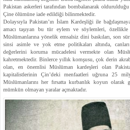
Pakistan askerleri tarafından bombalanarak oldurulduğu
Çine ölümüne iade edildiği bilinmektedir.
Dolaysıyla Pakistan’ın İslam Kardeşliği ile bağdaşma
amacı taşıyan bu tür eylem ve söylemleri, özellikl
Müslümanlarına yönelik emsalsiz dini baskıları, son sü
sinsi asimle ve yok etme politikaları altında, canlar
değerlerini koruma mücadelesi vermekte olan Müs
kahretmektedir. Binlerce yıllık komşusu, çok derin akraba
olan, en önemlisi Müslüman kardeşleri olan Pakist
kapitalistlerinin Çin’deki menfaatleri uğruna 25 m
Müslümanlarını her fırsatta kurbanlık koyun olarak gö
mümkün olmayan yaralar açmaktadır.