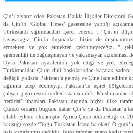
Çin’i ziyaret eden Pakistan Halkla İlişkiler Direktörü
da Çin’in ‘Global Times’ gazetesine yaptığı açıklam
Türkistanlı sığınmacıları işaret ederek , “Çin’in düş
savaşacağız. Çin’in düşmanları bizim de düşmanımızd
ezmekten ve yok etmekten çekinmeyeceğiz…” şekli
egemenliği ile bağdaşmayan ve yakışmayan açıklaması ile
Oysa Pakistan siyasilerinin yok ettiği ve yok edece
Türkistanlılar, Çinin dini baskılarından kaçarak sadece
değişik yollarla Pakistan’a gelmiş ve Çine iade edilme 
sığınma talep edemeyip, Pakistan’ın aşiret bölgeleri
çalışan gayrı resmi mülteci statüsündeki Müslümanlar o
‘terörist’ ithamları Pakistan dışında hiçbir ülke tara
Çünkü onların bugüne kadar Çin’e ya da Pakistan’a karş
silahlı eylemi olmamıştır. Ayrıca Çinin iddia ettiği ve 
karıştığı sözde ‘Doğu Türkistan İslam hareketi’ Örgütü’n
hala kanıtlanmış değildir. Buna rağmen şuana kadar yüz