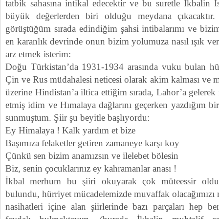
tatbik sahasına intikal edecektir ve bu suretle İkbalin 
büyük değerlerden biri olduğu meydana çıkacaktır.
görüştüğüm sırada edindiğim şahsi intibalarımı ve bizi
en karanlık devrinde onun bizim yolumuza nasıl ışık ve
arz etmek isterim:
Doğu Türkistan’da 1931-1934 arasında vuku bulan hürr
Çin ve Rus müdahalesi neticesi olarak akim kalması ve mi
üzerine Hindistan’a iltica ettiğim sırada, Lahor’a geler
etmiş idim ve Hımalaya dağlarını geçerken yazdığım bir
sunmuştum. Şiir şu beyitle başlıyordu:
Ey Himalaya ! Kalk yardım et bize
Başımıza felaketler getiren zamaneye karşı koy
Çünkü sen bizim anamızsın ve ilelebet bölesin
Biz, senin çocuklarınız ey kahramanlar anası !
İkbal merhum bu şiiri okuyarak çok müteessir oldu, 
bulundu, hürriyet mücadelemizde muvaffak olacağımızı m
nasihatleri içine alan şiirlerinde bazı parçaları hep b