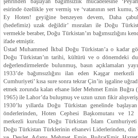
şehrinden başlayan bağımsızlık mücadelesine ‘Peya
esirinde özellikle yer vermiş ve ‘vatanının sert kumu,
Ey Hoten! geyiğine benzeyen devem, Daha çabu
(hedefimiz) uzak değildir’ mısraları ile Doğu Türkis
vermekle beraber, Doğu Türkistan’ın bağımsızlığını kend
ifade etmiştir.
Üstad Muhammed İkbal Doğu Türkistan’a o kadar gön
Doğu Türkistan’ın tarihi, kültürü ve o dönemdeki d
değerlendirmelerde bulunmuş, basın açıklamaları yay
1933’de bağımsızlığını ilan eden Kaşgar merkezli
Cumhuriyeti’ kısa sure sonra tekrar Çin’in işgaline uğrad
etmek zorunda kalan efsane lider Mehmet Emin Buğra (
1965) ile Lahor’da buluşmuş ve uzun uzun fikir alışveri
1930’lu yıllarda Doğu Türkistan genelinde başlayan 
önderlerinden, Hoten Cephesi Başkomutanı ve 12
merkezli kurulan Doğu Türkistan İslam Cumhuriyeti
Doğu Türkistan Türklerinin efsanevi Liderlerinden, din bi
ve Devlet Adamı Mehmet Emin Buğra(Emir Hazret