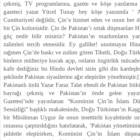
çekmiş, TV programlarına, gazete ve köşe yazılarına 
gazeteci yazar Yücel Tunay bey köşe yazısında ‘ A
Cumhuriyeti değildir, Çin’e hizmet eden ve onun her d
bir Çin kolonisidir. Çin ile Pakistan’ı ortak düşmanları Hi
güç nedir bilir misiniz? Pakistan’ın mazlumların ya
zalimleri tercih etmesidir. Ey gafiller! unutmayın Hin
rağmen Çin’de baskı ve zulüm gören Tibetli, Doğu Türki
binlerce mülteciye kucak açıp, onların özgürlük mücadele
kafir dediğiniz bu Hindu devleti sizin gibi din kardeşl
şeklinde Pakistan siyasilerine ağır eleştiriler yöneltmiştir.[
Pakistanlı ünlü Yazar Faraz Talat efendi de Pakistan hük
bayrağı çekmiş ve Pakistan’ın önde gelen yayın
Gazetesi’nde yayınlanan “Komünist Çin’in İslam Dü
Sessizliği” başlıklı makalesinde, Doğu Türkistan’ın Kaşg
bir Müslüman Uygur ile onun tesettürlü kıyafetinde ısr
cezasına çarptırıldığını hatırlatarak, ‘Pakistan yönetimin
şiddetle eleştirirken, Komünist Çin’in İslam düşm