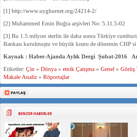
[1] http://www.uyghurnet.org/24214-2/
[2] Muhammed Emin Buğra arşivleri No: 5.11.5-02
[3] Bu 1.5 milyon sterlin ile daha sonra Türkiye cumhuriy
Bankası kurulmuştu ve büyük kısmı de dönemin CHP si i
Kaynak : Haber-Ajanda Aylık Dergi Şubat-2016 A
Etiketler:
Çin
»
Dünya
»
etnik Çatışma
»
Genel
»
Görüş
Makale Analiz
»
Röportajlar
BENZER HABERLER