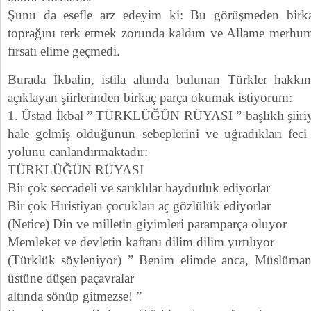
Şunu da esefle arz edeyim ki: Bu görüşmeden birk
toprağını terk etmek zorunda kaldım ve Allame merhum
fırsatı elime geçmedi.
Burada İkbalin, istila altında bulunan Türkler hakkı
açıklayan şiirlerinden birkaç parça okumak istiyorum:
1. Üstad İkbal ” TÜRKLÜĞÜN RÜYASI ” başlıklı şiiri
hale gelmiş olduğunun sebeplerini ve uğradıkları feci
yolunu canlandırmaktadır:
TÜRKLÜĞÜN RÜYASI
Bir çok seccadeli ve sarıklılar haydutluk ediyorlar
Bir çok Hıristiyan çocukları aç gözlülük ediyorlar
(Netice) Din ve milletin giyimleri paramparça oluyor
Memleket ve devletin kaftanı dilim dilim yırtılıyor
(Türklük söyleniyor) ” Benim elimde anca, Müslümanlı
üstüne düşen paçavralar
altında sönüp gitmezse! ”