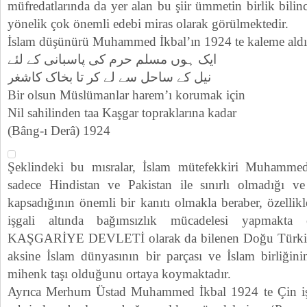
müfredatlarında da yer alan bu şiir ümmetin birlik bilin
yönelik çok önemli edebi miras olarak görülmektedir.
İslam düşünürü Muhammed İkbal’ın 1924 te kaleme aldı
ایک ہوں مسلم حرم کی پاسبانی کے لئے
نیل کے ساحل سے لے کر تا بخاک کاشغر
Bir olsun Müslümanlar harem’ı korumak için
Nil sahilinden taa Kaşgar topraklarına kadar
(Bâng-ı Derâ) 1924
Şeklindeki bu mısralar, İslam mütefekkiri Muhammed
sadece Hindistan ve Pakistan ile sınırlı olmadığı v
kapsadığının önemli bir kanıtı olmakla beraber, özelli
işgali altında bağımsızlık mücadelesi yapmak
KAŞGARİYE DEVLETİ olarak da bilenen Doğu Türkista
aksine İslam dünyasının bir parçası ve İslam birliğin
mihenk taşı olduğunu ortaya koymaktadır.
Ayrıca Merhum Üstad Muhammed İkbal 1924 te Çin işga