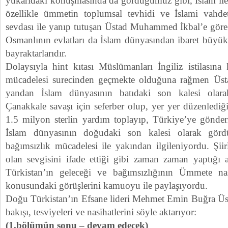
yukarıdaki konuşmasında da gördüğümüz gibi, İslam ile 
özellikle ümmetin toplumsal tevhidi ve İslami vahde
sevdası ile yanıp tutuşan Üstad Muhammed İkbal’e göre 
Osmanlının evlatları da İslam dünyasından ibaret büyük
bayraktarlarıdır.
Dolaysıyla hint kıtası Müslümanları İngiliz istilasına
mücadelesi surecinden geçmekte olduğuna rağmen Üs
yandan İslam dünyasının batıdaki son kalesi olar
Çanakkale savaşı için seferber olup, yer yer düzenlediği
1.5 milyon sterlin yardım toplayıp, Türkiye’ye gönder
İslam dünyasının doğudaki son kalesi olarak gör
bağımsızlık mücadelesi ile yakından ilgileniyordu. Şiirl
olan sevgisini ifade ettiği gibi zaman zaman yaptığı 
Türkistan’ın geleceği ve bağımsızlığının Ümmete n
konusundaki görüşlerini kamuoyu ile paylaşıyordu.
Doğu Türkistan’ın Efsane lideri Mehmet Emin Buğra Üs
bakışı, tesviyeleri ve nasihatlerini söyle aktarıyor:
(1.bölümün sonu – devam edecek)