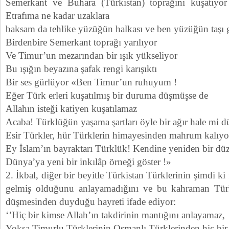
Semerkant ve Buhara (Türkistan) toprağını kuşatıyor
Etrafıma ne kadar uzaklara
baksam da tehlike yüzüğün halkası ve ben yüzüğün taşı 
Birdenbire Semerkant toprağı yarılıyor
Ve Timur’un mezarından bir ışık yükseliyor
Bu ışığın beyazına şafak rengi karışıktı
Bir ses gürlüyor «Ben Timur’un ruhuyum !
Eğer Türk erleri kuşatılmış bir duruma düşmüşse de
Allahın isteği katiyen kuşatılamaz
Acaba! Türklüğün yaşama şartları öyle bir ağır hale mi d
Esir Türkler, hür Türklerin himayesinden mahrum kalıyo
Ey İslam’ın bayraktarı Türklük! Kendine yeniden bir düz
Dünya’ya yeni bir inkılâp örneği göster !»
2. İkbal, diğer bir beyitle Türkistan Türklerinin şimdi ki 
gelmiş olduğunu anlayamadığını ve bu kahraman Tür
düşmesinden duyduğu hayreti ifade ediyor:
‘’Hiç bir kimse Allah’ın takdirinin mantığını anlayamaz,
Yoksa Timurlu Türklerinin Osmanlı Türklerinden hiç bir 