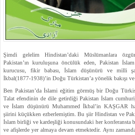
Şimdi gelelim Hindistan’daki Müslümanlara özgürlü
Pakistan’ın kuruluşuna öncülük eden, Pakistan İsla
kurucusu, fikir babası, İslam düşünürü ve milli
İkbal(1877-1938)’in Doğu Türkistan’a yönelik bakışı v
Ben Pakistan’da İslami eğitim görmüş bir Doğu Türkist
Talat efendinin de dile getirdiği Pakistan İslam cumhu
ve İslam düşünürü Muhammed İkbal’in KAŞGAR ha
şiirini küçükken ezberlemiştim. Bu şiir Hindistan ve P
İslam birliği ve kardeşliği konusundaki her konferansta 
ve afişlerde yer almaya devam etmektedir. Aynı zamanda