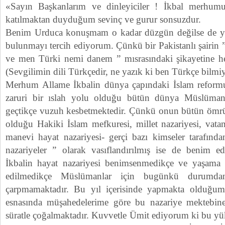
«Sayın Başkanlarım ve dinleyiciler ! İkbal merhum
katılmaktan duyduğum sevinç ve gurur sonsuzdur.
Benim Urduca konuşmam o kadar düzgün değilse de yine
bulunmayı tercih ediyorum. Çünkü bir Pakistanlı şairin 
ve men Türki nemi danem ” mısrasındaki şikayetine h
(Sevgilimin dili Türkçedir, ne yazık ki ben Türkçe bilm
Merhum Allame İkbalin dünya çapındaki İslam reformu
zaruri bir ıslah yolu olduğu bütün dünya Müslümanl
geçtikçe vuzuh kesbetmektedir. Çünkü onun bütün ömr
olduğu Hakiki İslam mefkuresi, millet nazariyesi, vata
manevi hayat nazariyesi- gerçi bazı kimseler tarafında
nazariyeler ” olarak vasıflandırılmış ise de benim e
İkbalin hayat nazariyesi benimsenmedikçe ve yaşama
edilmedikçe Müslümanlar için bugünkü durumda
çarpmamaktadır. Bu yıl içerisinde yapmakta olduğum
esnasında müşahedelerime göre bu nazariye mektebine 
süratle çoğalmaktadır. Kuvvetle Ümit ediyorum ki bu yü