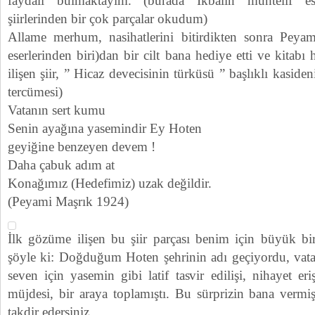
faydalı bulmaktayım. (burada İkbalin muhtelif ese
şiirlerinden bir çok parçalar okudum)
Allame merhum, nasihatlerini bitirdikten sonra Pey
eserlerinden biri)dan bir cilt bana hediye etti ve kitab
ilişen şiir, ” Hicaz devecisinin türküsü ” başlıklı kaside
tercümesi)
Vatanın sert kumu
Senin ayağına yasemindir Ey Hoten
geyiğine benzeyen devem !
Daha çabuk adım at
Konağımız (Hedefimiz) uzak değildir.
(Peyami Maşrık 1924)
İlk gözüme ilişen bu şiir parçası benim için büyük bir
şöyle ki: Doğduğum Hoten şehrinin adı geçiyordu, vat
seven için yasemin gibi latif tasvir edilişi, nihayet er
müjdesi, bir araya toplamıştı. Bu sürprizin bana vermi
takdir edersiniz.