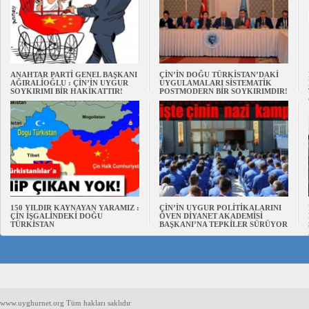
ANAHTAR PARTİ GENEL BAŞKANI
ÇİN’İN DOĞU TÜRKİSTAN’DAKİ
AĞIRALİOĞLU : ÇİN’İN UYGUR
UYGULAMALARI SİSTEMATİK
SOYKIRIMI BİR HAKİKATTIR!
POSTMODERN BİR SOYKIRIMDIR!
150 YILDIR KAYNAYAN YARAMIZ :
ÇİN’İN UYGUR POLİTİKALARINI
ÇİN İŞGALİNDEKİ DOĞU
ÖVEN DİYANET AKADEMİSİ
TÜRKİSTAN
BAŞKANI’NA TEPKİLER SÜRÜYOR
www.uyghurnet.org Tüm hakları saklıdır