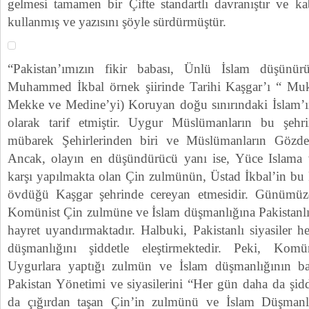
gelmesi tamamen bir Çifte standartlı davranıştır ve ka
kullanmış ve yazısını şöyle sürdürmüştür.
“Pakistan’ımızın fikir babası, Ünlü İslam düşünü
Muhammed İkbal örnek şiirinde Tarihi Kaşgar’ı “ Mu
Mekke ve Medine’yi) Koruyan doğu sınırındaki İslam’
olarak tarif etmiştir. Uygur Müslümanların bu şeh
mübarek Şehirlerinden biri ve Müslümanların Gözdesi 
Ancak, olayın en düşündürücü yanı ise, Yüce Islam
karşı yapılmakta olan Çin zulmünün, Üstad İkbal’in bu
övdüğü Kaşgar şehrinde cereyan etmesidir. Günümüz
Komünist Çin zulmüne ve İslam düşmanlığına Pakistanlı s
hayret uyandırmaktadır. Halbuki, Pakistanlı siyasiler he
düşmanlığını şiddetle eleştirmektedir. Peki, Ko
Uygurlara yaptığı zulmün ve İslam düşmanlığının bat
Pakistan Yönetimi ve siyasilerini “Her gün daha da şid
da çığırdan taşan Çin’in zulmünü ve İslam Düşmanl