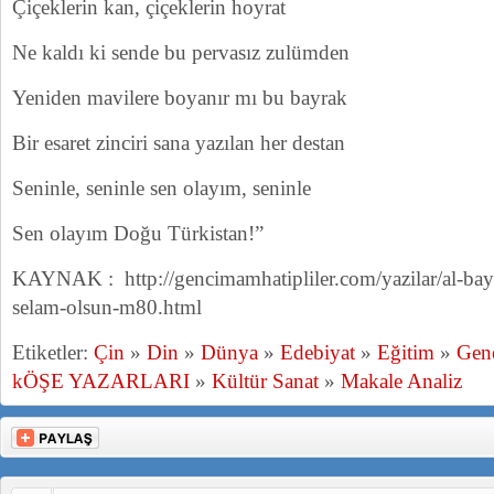
Çiçeklerin kan, çiçeklerin hoyrat
Ne kaldı ki sende bu pervasız zulümden
Yeniden mavilere boyanır mı bu bayrak
Bir esaret zinciri sana yazılan her destan
Seninle, seninle sen olayım, seninle
Sen olayım Doğu Türkistan!”
KAYNAK : http://gencimamhatipliler.com/yazilar/al-bay
selam-olsun-m80.html
Etiketler:
Çin
»
Din
»
Dünya
»
Edebiyat
»
Eğitim
»
Gen
kÖŞE YAZARLARI
»
Kültür Sanat
»
Makale Analiz