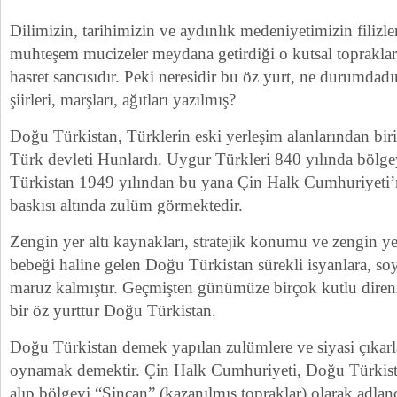
Dilimizin, tarihimizin ve aydınlık medeniyetimizin filizl
muhteşem mucizeler meydana getirdiği o kutsal topraklar, 
hasret sancısıdır. Peki neresidir bu öz yurt, ne durumdad
şiirleri, marşları, ağıtları yazılmış?
Doğu Türkistan, Türklerin eski yerleşim alanlarından bir
Türk devleti Hunlardı. Uygur Türkleri 840 yılında bölge
Türkistan 1949 yılından bu yana Çin Halk Cumhuriyeti’ni
baskısı altında zulüm görmektedir.
Zengin yer altı kaynakları, stratejik konumu ve zengin ye
bebeği haline gelen Doğu Türkistan sürekli isyanlara, so
maruz kalmıştır. Geçmişten günümüze birçok kutlu direni
bir öz yurttur Doğu Türkistan.
Doğu Türkistan demek yapılan zulümlere ve siyasi çıka
oynamak demektir. Çin Halk Cumhuriyeti, Doğu Türkista
alıp bölgeyi “Sincan” (kazanılmış topraklar) olarak adland