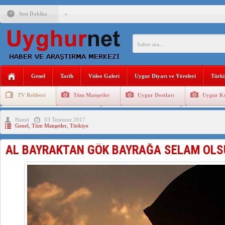
Son Dakika
ÇİN’İN “GÜVENLİK”SÖYLEMİ İLE DOĞU TÜRKİSTAN’DA 
PAKİSTAN,AFGANİSTAN’DA YAŞAYAN UYGURLARA KARŞI Ç
Genel
Tarih
Video Galeri
Uygur Diyarı ve Yöreleri
Türki
ANAHTAR PARTİ GENEL BAŞKANI AĞIRALİOĞLU : ÇİN’İN
TV Rehberi
Tüm Manşetler
Uygur Dostları
Uygur Kü
ÇİN’İN DOĞU TÜRKİSTAN’DAKİ UYGULAMALARI SİSTEM
Uygurlarda Düğün ve Cenaze
Uygur Geleneksel Tip
Uygur Gele
Hamit
03 Temmuz 2017
DİYANET AKADEMİSİ BAŞKANI DOÇ.DR.KAAN : DOĞU TÜR
Genel
,
Tüm Manşetler
,
Türkiye
150 YILDIR KAYNAYAN YARAMIZ : ÇİN İŞGALİNDEKİ DO
AL BAYRAKTAN GÖK BAYRAĞA SELAM OLS
ÇİN’İN UYGUR POLİTİKALARINI ÖVEN DİYANET AKADEM
MHP’DEN URUMÇİ KATLİAMI MESAJİ : 05.07.2009 URUM