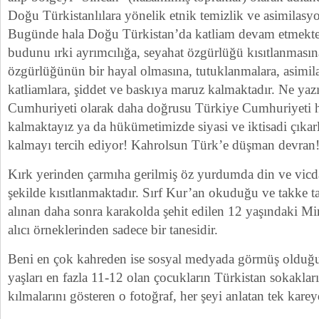
Doğu Türkistanlılara yönelik etnik temizlik ve asimilas
Bugünde hala Doğu Türkistan’da katliam devam etmekte
budunu ırki ayrımcılığa, seyahat özgürlüğü kısıtlanması
özgürlüğünün bir hayal olmasına, tutuklanmalara, asimilas
katliamlara, şiddet ve baskıya maruz kalmaktadır. Ne yaz
Cumhuriyeti olarak daha doğrusu Türkiye Cumhuriyeti h
kalmaktayız ya da hükümetimizde siyasi ve iktisadi çıkar
kalmayı tercih ediyor! Kahrolsun Türk’e düşman devran
Kırk yerinden çarmıha gerilmiş öz yurdumda din ve vicd
şekilde kısıtlanmaktadır. Sırf Kur’an okuduğu ve takke ta
alınan daha sonra karakolda şehit edilen 12 yaşındaki Mi
alıcı örneklerinden sadece bir tanesidir.
Beni en çok kahreden ise sosyal medyada görmüş olduğum
yaşları en fazla 11-12 olan çocukların Türkistan sokakla
kılmalarını gösteren o fotoğraf, her şeyi anlatan tek kare