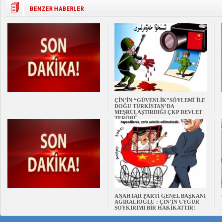
BENZER HABERLER
ÇİN’İN “GÜVENLİK”SÖYLEMİ İLE
DOĞU TÜRKİSTAN’DA
MEŞRULAŞTIRDIĞI ÇKP DEVLET
TERÖRÜ
ANAHTAR PARTİ GENEL BAŞKANI
AĞIRALİOĞLU : ÇİN’İN UYGUR
SOYKIRIMI BİR HAKİKATTIR!