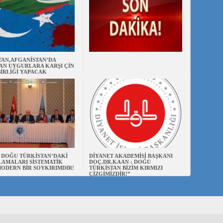
TAN,AFGANİSTAN’DA
AN UYGURLARA KARŞI ÇİN
BİRLİĞİ YAPACAK
N DOĞU TÜRKİSTAN’DAKİ
DİYANET AKADEMİSİ BAŞKANI
AMALARI SİSTEMATİK
DOÇ.DR.KAAN : DOĞU
ODERN BİR SOYKIRIMDIR!
TÜRKİSTAN BİZİM KIRMIZI
ÇİZGİMİZDİR!”