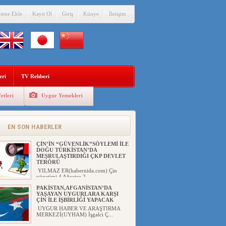
itene Ekle
Kayıt Ol
Giriş
Künye
İletişim
eri
TV Rehberi
etleri
Uygur Yemekleri
EN SON HABERLER
ÇİN’İN “GÜVENLİK”SÖYLEMİ İLE
DOĞU TÜRKİSTAN’DA
MEŞRULAŞTIRDIĞI ÇKP DEVLET
TERÖRÜ
YILMAZ ER(habernida.com) Çin
yönetimi 4 Ağustos 2...
PAKİSTAN,AFGANİSTAN’DA
YAŞAYAN UYGURLARA KARŞI
ÇİN İLE İŞBİRLİĞİ YAPACAK
UYGUR HABER VE ARAŞTIRMA
MERKEZİ(UYHAM) İşgalci Ç...