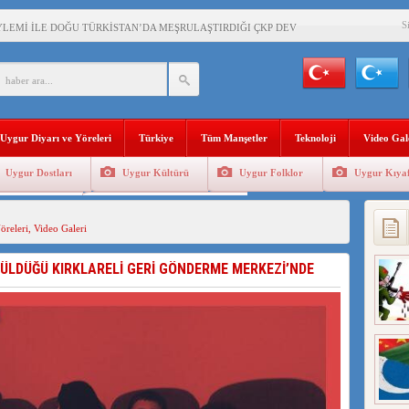
S
YLEMİ İLE DOĞU TÜRKİSTAN’DA MEŞRULAŞTIRDIĞI ÇKP DEVLET TERÖRÜ
’DA YAŞAYAN UYGURLARA KARŞI ÇİN İLE İŞBİRLİĞİ YAPACAK
BAŞKANI AĞIRALİOĞLU : ÇİN’İN UYGUR SOYKIRIMI BİR HAKİKATTIR!
Uygur Diyarı ve Yöreleri
Türkiye
Tüm Manşetler
Teknoloji
Video Gal
AN’DAKİ UYGULAMALARI SİSTEMATİK POSTMODERN BİR SOYKIRIMDIR!
Uygur Dostları
Uygur Kültürü
Uygur Folklor
Uygur Kıyaf
AŞKANI DOÇ.DR.KAAN : DOĞU TÜRKİSTAN BİZİM KIRMIZI ÇİZGİMİZDİR!”
Geleneksel Tip
Uygur Geleneksel Sporlar
 YARAMIZ : ÇİN İŞGALİNDEKİ DOĞU TÜRKİSTAN
öreleri
,
Video Galeri
KALARINI ÖVEN DİYANET AKADEMİSİ BAŞKANI’NA TEPKİLER SÜRÜYOR
ÜLDÜĞÜ KIRKLARELİ GERİ GÖNDERME MERKEZİ’NDE
İAMI MESAJİ : 05.07.2009 URUMÇİ ŞEHİTLERİNİ RAHMETLE ANIYORUZ
LÇİSİ JİANG’İN TRABZON ZİYARETİ