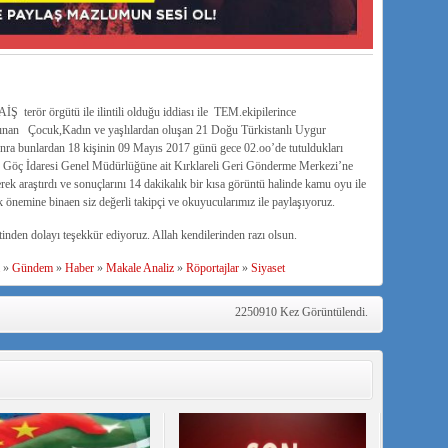
Ş terör örgütü ile ilintili olduğu iddiası ile TEM.ekipilerince
 alınan Çocuk,Kadın ve yaşlılardan oluşan 21 Doğu Türkistanlı Uygur
nra bunlardan 18 kişinin 09 Mayıs 2017 günü gece 02.oo’de tutuldukları
 Göç İdaresi Genel Müdürlüğüne ait Kırklareli Geri Gönderme Merkezi’ne
ek araştırdı ve sonuçlarını 14 dakikalık bir kısa görüntü halinde kamu oyu ile
 önemine binaen siz değerli takipçi ve okuyucularımız ile paylaşıyoruz.
inden dolayı teşekkür ediyoruz. Allah kendilerinden razı olsun.
»
Gündem
»
Haber
»
Makale Analiz
»
Röportajlar
»
Siyaset
2250910 Kez Görüntülendi.