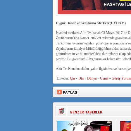
Uygur Haber ve Araştırma Merkezi (UYHAM)
İstanbul merkezli Akit Tv. kanalı 05 Mayıs 2017’de DAİ
Zeytinburnu’nda ikamet ettikleri evlerinde gözaltına
Türkü’nün evlerine yapılan polis operasyonu,daha so
Zeytinburnu Emniyet Müdürülüğü binasından alınarak
götürülmesinı ve bu merkez’deki durumlarını takip eder
paylaştı.Bu görüntüyü Uyghurnet.or haber sitesi olarak
Akit Tv. Kanalına da bu yakın ilgisinden ve hassasiyet
Etiketler:
Çin
»
Din
»
Dünya
»
Genel
»
Görüş Yorum
BENZER HABERLER