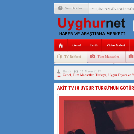
Son Dakika
ÇİN’İN “GÜVENLİK”SÖ
PAKİSTAN,AFGANİSTAN
ANAHTAR PARTİ GENEL 
Genel
Tarih
Video Galeri
ÇİN’İN DOĞU TÜRKİST
TV Rehberi
Tüm Manşetler
DİYANET AKADEMİSİ B
Uygurlarda Düğün ve Cenaze
Uygur 
Hamit
11 Mayıs 2017
150 YILDIR KAYNAYAN
Genel
,
Tüm Manşetler
,
Türkiye
,
Uygur Diyarı ve Y
ÇİN’İN UYGUR POLİTİ
AKİT TV.18 UYGUR TÜRKÜ’NÜN GÖTÜR
MHP’DEN URUMÇİ KATL
ÇİN’İN ANKARA BÜYÜKE