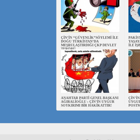
ÇİN’İN “GÜVENLİK”SÖYLEMİ İLE
PAKİS
DOĞU TÜRKİSTAN’DA
YAŞAY
MEŞRULAŞTIRDIĞI ÇKP DEVLET
İLE İŞ
TERÖRÜ
ANAHTAR PARTİ GENEL BAŞKANI
ÇİN’İ
AĞIRALİOĞLU : ÇİN’İN UYGUR
UYGUL
SOYKIRIMI BİR HAKİKATTIR!
POSTM