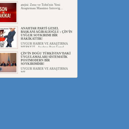
atejisi: Zenz ve Tohti'nin Yeni
Araştırması Massimo Introvig...
ANAHTAR PARTİ GENEL
BAŞKANI AĞIRALİOĞLU : ÇİN’İN
UYGUR SOYKIRIMI BİR
HAKİKATTIR!
UYGUR HABER VE ARAŞTIRMA
MERKEZİ Anahtar Parti Genel
Başka...
ÇİN’İN DOĞU TÜRKİSTAN’DAKİ
UYGULAMALARI SİSTEMATİK
POSTMODERN BİR
SOYKIRIMDIR!
UYGUR HABER VE ARAŞTIRMA
ME...
DİYANET AKADEMİSİ BAŞKANI
DOÇ.DR.KAAN : DOĞU
TÜRKİSTAN BİZİM KIRMIZI
ÇİZGİMİZDİR!”
UYGUR HABER VE ARAŞTIRMA
MERKEZİ(UYHAM) 19...
150 YILDIR KAYNAYAN YARAMIZ
: ÇİN İŞGALİNDEKİ DOĞU
TÜRKİSTAN
Mete YAVUZ( yenişafak.com) İkinci
Dünya Sa...
ÇİN’İN UYGUR POLİTİKALARINI