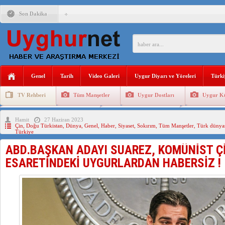
Son Dakika
ÇİN’İN “GÜVENLİK”SÖYLEMİ İLE DOĞU TÜRKİSTAN’DA 
PAKİSTAN,AFGANİSTAN’DA YAŞAYAN UYGURLARA KARŞI Ç
Genel
Tarih
Video Galeri
Uygur Diyarı ve Yöreleri
Türki
ANAHTAR PARTİ GENEL BAŞKANI AĞIRALİOĞLU : ÇİN’İN
TV Rehberi
Tüm Manşetler
Uygur Dostları
Uygur Kü
ÇİN’İN DOĞU TÜRKİSTAN’DAKİ UYGULAMALARI SİSTEM
Uygurlarda Düğün ve Cenaze
Uygur Geleneksel Tip
Uygur Gele
Hamit
27 Haziran 2023
DİYANET AKADEMİSİ BAŞKANI DOÇ.DR.KAAN : DOĞU TÜR
Çin
,
Doğu Türkistan
,
Dünya
,
Genel
,
Haber
,
Siyaset
,
Sokırım
,
Tüm Manşetler
,
Türk dünya
Türkiye
150 YILDIR KAYNAYAN YARAMIZ : ÇİN İŞGALİNDEKİ DO
ABD.BAŞKAN ADAYI SUAREZ, KOMÜNİST Çİ
ÇİN’İN UYGUR POLİTİKALARINI ÖVEN DİYANET AKADEM
ESARETİNDEKİ UYGURLARDAN HABERSİZ !
MHP’DEN URUMÇİ KATLİAMI MESAJİ : 05.07.2009 URUM