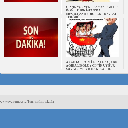
ÇİN’İN “GÜVENLİK”SÖYLEMİ İLE
DOĞU TÜRKİSTAN’DA
MEŞRULAŞTIRDIĞI ÇKP DEVLET
TERÖRÜ
ANAHTAR PARTİ GENEL BAŞKANI
AĞIRALİOĞLU : ÇİN’İN UYGUR
SOYKIRIMI BİR HAKİKATTIR!
www.uyghurnet.org Tüm hakları saklıdır