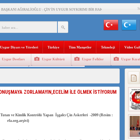
S
BAŞKANI AĞIRALİOĞLU : ÇİN’İN UYGUR SOYKIRIMI BİR HAKİKATTIR!
AN’DAKİ UYGULAMALARI SİSTEMATİK POSTMODERN BİR SOYKIRIMDIR!
AŞKANI DOÇ.DR.KAAN : DOĞU TÜRKİSTAN BİZİM KIRMIZI ÇİZGİMİZDİR!”
 YARAMIZ : ÇİN İŞGALİNDEKİ DOĞU TÜRKİSTAN
Uygur Diyarı ve Yöreleri
Türkiye
Tüm Manşetler
Teknoloji
Video Gal
KALARINI ÖVEN DİYANET AKADEMİSİ BAŞKANI’NA TEPKİLER SÜRÜYOR
Uygur Dostları
Uygur Kültürü
Uygur Folklor
Uygur Kıyaf
İAMI MESAJİ : 05.07.2009 URUMÇİ ŞEHİTLERİNİ RAHMETLE ANIYORUZ
Geleneksel Tip
Uygur Geleneksel Sporlar
LÇİSİ JİANG’İN TRABZON ZİYARETİ
İHLER SULTANI MEHMET”DİZİSİNE GARİP SANSÜR VE HADSIZ İHTAR
 KONUŞMAYA ZORLAMAYIN,ECELİM İLE ÖLMEK İSTİYORUM
BAŞKANI : TEMMUZ AYI,DOĞU TÜRKİSTAN İÇİN KATLİAM AYI DEĞİLDİR !
RKİSTAN’DA EN AZ 143 BİN UYGUR ÇOCUĞU AİLELERİNDEN KOPARDI
Tutan ve Kimlik Kontrölü Yapan İşgalcı Çin Askerleri -2009 (Resim :
rfa.org.arşivi)