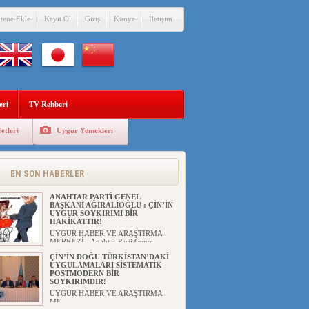
itene Ekle
Kayıt Ol
Giriş
Künye
İletişim
eri
TV Rehberi
etleri
Uygur Yemekleri
EN SON HABERLER
ANAHTAR PARTİ GENEL
BAŞKANI AĞIRALİOĞLU : ÇİN’İN
UYGUR SOYKIRIMI BİR
HAKİKATTIR!
UYGUR HABER VE ARAŞTIRMA
MERKEZİ Anahtar Parti Genel
Başka...
ÇİN’İN DOĞU TÜRKİSTAN’DAKİ
UYGULAMALARI SİSTEMATİK
POSTMODERN BİR
SOYKIRIMDIR!
UYGUR HABER VE ARAŞTIRMA
ME...