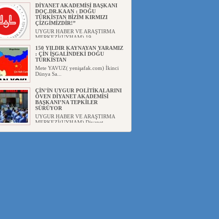
DİYANET AKADEMİSİ BAŞKANI
DOÇ.DR.KAAN : DOĞU
TÜRKİSTAN BİZİM KIRMIZI
ÇİZGİMİZDİR!”
UYGUR HABER VE ARAŞTIRMA
MERKEZİ(UYHAM) 19...
150 YILDIR KAYNAYAN YARAMIZ
: ÇİN İŞGALİNDEKİ DOĞU
TÜRKİSTAN
Mete YAVUZ( yenişafak.com) İkinci
Dünya Sa...
ÇİN’İN UYGUR POLİTİKALARINI
ÖVEN DİYANET AKADEMİSİ
BAŞKANI’NA TEPKİLER
SÜRÜYOR
UYGUR HABER VE ARAŞTIRMA
MERKEZİ(UYHAM) Diyanet
Akademis...
MHP’DEN URUMÇİ KATLİAMI
MESAJİ : 05.07.2009 URUMÇİ
ŞEHİTLERİNİ RAHMETLE
ANIYORUZ
UYGUR HABER VE ARAŞTIRMA
MERKEZİ(UYHAM) Mill...
ÇİN’İN ANKARA BÜYÜKELÇİSİ
JİANG’İN TRABZON ZİYARETİ
Ali ÖZTÜRK( Güneşbakış Gazetesi
yazarı-Trabzon)Geçt...
İŞGALCİ ÇİN’DEN “FETİHLER