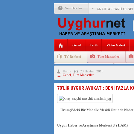
Son Dakika
ANAHTAR PARTİ GENEL 
ÇİN’İN DOĞU TÜRKİST
DİYANET AKADEMİSİ B
150 YILDIR KAYNAYAN
Genel
Tarih
Video Galeri
ÇİN’İN UYGUR POLİTİ
TV Rehberi
Tüm Manşetler
MHP’DEN URUMÇİ KATL
Uygurlarda Düğün ve Cenaze
Uygur 
Hamit
23 Haziran 2016
ÇİN’İN ANKARA BÜYÜKE
Genel
,
Tüm Manşetler
İŞGALCİ ÇİN’DEN “FET
70’LİK UYGUR AVUKAT : BENİ FAZLA
SAADET PARTİSİ İLÇE 
İŞGALCİ ÇİN,DOĞU TÜ
Urumçi’deki Bir Mahalle Mesidi Önünde Nöbet 
Uygur Haber ve Araştırma Merkezi(UYHAM)