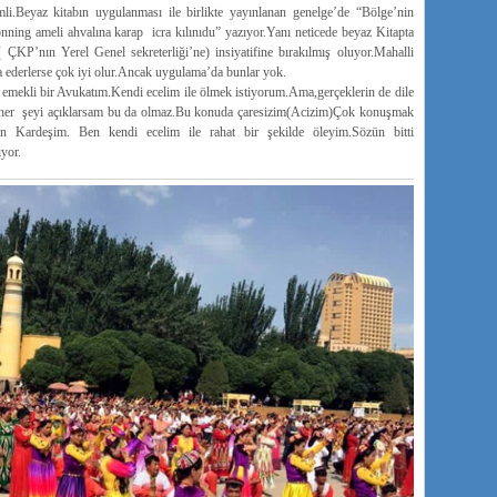
li.Beyaz kitabın uygulanması ile birlikte yayınlanan genelge’de “Bölge’nin
ng ameli ahvalına karap icra kılınıdu” yazıyor.Yanı neticede beyaz Kitapta
( ÇKP’nın Yerel Genel sekreterliği’ne) insiyatifine bırakılmış oluyor.Mahalli
a ederlerse çok iyi olur.Ancak uygulama’da bunlar yok.
emekli bir Avukatım.Kendi ecelim ile ölmek istiyorum.Ama,gerçeklerin de dile
ma her şeyi açıklarsam bu da olmaz.Bu konuda çaresizim(Acizim)Çok konuşmak
ın Kardeşim. Ben kendi ecelim ile rahat bir şekilde öleyim.Sözün bitti
ıyor.