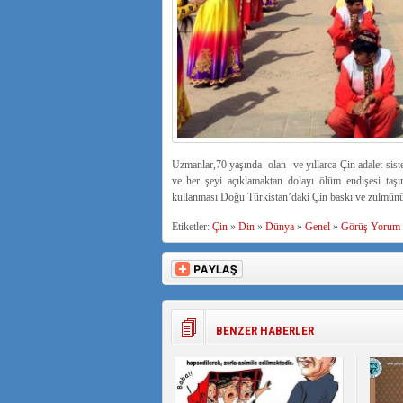
Uzmanlar,70 yaşında olan ve yıllarca Çin adalet siste
ve her şeyi açıklamaktan dolayı ölüm endişesi ta
kullanması Doğu Türkistan’daki Çin baskı ve zulmünün ş
Etiketler:
Çin
»
Din
»
Dünya
»
Genel
»
Görüş Yorum
BENZER HABERLER