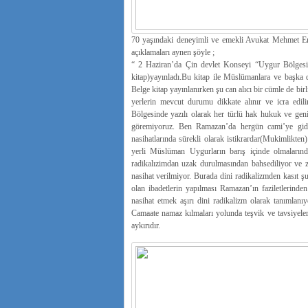
70 yaşındaki deneyimli ve emekli Avukat Mehmet E
açıklamaları aynen şöyle ;
“ 2 Haziran’da Çin devlet Konseyi “Uygur Bölgesi
kitap)yayınladı.Bu kitap ile Müslümanlara ve başka 
Belge kitap yayınlanırken şu can alıcı bir cümle de bi
yerlerin mevcut durumu dikkate alınır ve icra edi
Bölgesinde yazılı olarak her türlü hak hukuk ve ge
göremiyoruz. Ben Ramazan’da hergün cami’ye gidi
nasihatlarında sürekli olarak istikrardar(Mukimlikten
yerli Müslüman Uygurların barış içinde olmaların
radikalızimdan uzak durulmasından bahsediliyor ve zo
nasihat verilmiyor. Burada dini radikalizmden kasıt
olan ibadetlerin yapılması Ramazan’ın faziletlerin
nasihat etmek aşırı dini radikalizm olarak tanımlanı
Camaate namaz kılmaları yolunda teşvik ve tavsiyeler
aykırıdır.