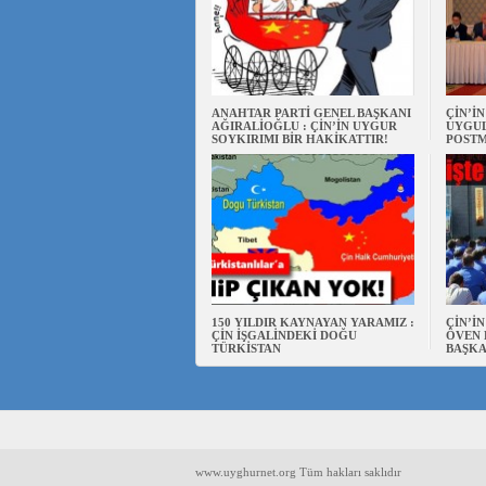
ANAHTAR PARTİ GENEL BAŞKANI
ÇİN’İ
AĞIRALİOĞLU : ÇİN’İN UYGUR
UYGUL
SOYKIRIMI BİR HAKİKATTIR!
POSTM
150 YILDIR KAYNAYAN YARAMIZ :
ÇİN’İ
ÇİN İŞGALİNDEKİ DOĞU
ÖVEN 
TÜRKİSTAN
BAŞKA
www.uyghurnet.org Tüm hakları saklıdır