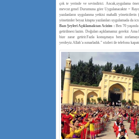
çok te yerinde ve sevindirici. Ancak,uygulama önem
mevcut genel Durumuna göre Uygulanacaktır = Rayonni
yazılanların uygulanma yetkisi mahalli yöneticilerin 
yönetimler beyaz kitapta yazılanları uygulamada da icr
Bazı Şeyleri Açıklamaktan Acizim :
Ben 70 yaşında 
getirilmesi lazim. Doğuları açıklamamız gerekir. A
bize zarar getirir.Fazla konuşmaya beni zorlamay
yerdeyiz.Allah’a ısmarladık.” sözleri ile telefonu kapat