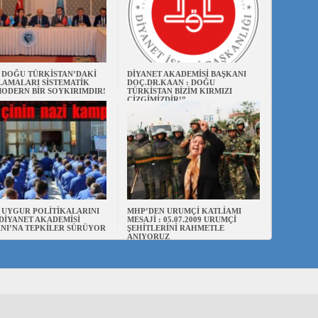
N DOĞU TÜRKİSTAN’DAKİ
DİYANET AKADEMİSİ BAŞKANI
AMALARI SİSTEMATİK
DOÇ.DR.KAAN : DOĞU
ODERN BİR SOYKIRIMDIR!
TÜRKİSTAN BİZİM KIRMIZI
ÇİZGİMİZDİR!”
N UYGUR POLİTİKALARINI
MHP’DEN URUMÇİ KATLİAMI
DİYANET AKADEMİSİ
MESAJİ : 05.07.2009 URUMÇİ
NI’NA TEPKİLER SÜRÜYOR
ŞEHİTLERİNİ RAHMETLE
ANIYORUZ