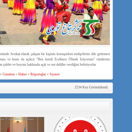
minde Avukat olarak çalışan bir kişinin konuşurken endişelerini dile getirmesi
şıması ve bunu da açıkca “Ben kendi Ecelimce Ölmek İstiyorum” cümlesini
iddet ve boyutu hakkında açık ve net deliller verdiğini belirtiyorlar.
»
Gündem
»
Haber
»
Röportajlar
»
Siyaset
2534 Kez Görüntülendi.