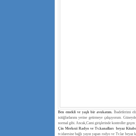
Ben emekli ve yaşlı bir avukatım.
İbadetlerimi el
isitiğfarlarımı yerine getirmeye çalışıyorum. Güne
normal gibi. Ancak,Cami girişlerinde kontroller geçen 
Çin Merkezi Radyo ve Tv.kanalları beyaz Kitabı
tv.idaresine bağlı yayın yapan rodyo ve Tv.lar beyaz k