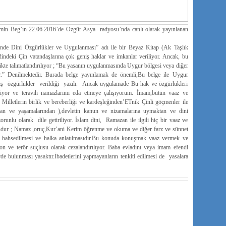
min Beg’ın 22.06.2016’de Özgür Asya radyosu’nda canlı olarak yayınlanan
nde Dini Özgürlükler ve Uygulanması” adı ile bir Beyaz Kitap (Ak Taşlık
dindeki Çin vatandaşlarına çok geniş haklar ve imkanlar veriliyor. Ancak, bu
rlikte talimatlandırılıyor ; “Bu yasanın uygulanmasında Uygur bölgesi veya diğer
lir.” Denilmektedir. Burada belge yayınlamak de önemli,Bu belge ile Uygur
niş özgürlükler verildiği yazılı. Ancak uygulamade Bu hak ve özgürlükleri
yor ve teravih namazlarımı eda etmeye çalışıyorum. İmam,bütün vaaz ve
) Milletlerin birlik ve bereberliği ve kardeşleğinden’ETnik Çinli göçmenler ile
dan ve yaşamalarından ),devletin kanun ve nizamalarına uymaktan ve dini
runlu olarak dile getiriliyor. İslam dini, Ramazan ile ilgili hiç bir vaaz ve
 şudur ; Namaz ,oruç,Kur’ani Kerim öğrenme ve okuma ve diğer farz ve sünnet
den bahsedilmesi ve halka anlatılmasıdır.Bu konuda konuşmak vaaz vermek ve
yon ve terör suçlusu olarak cezalandırılıyor. Baba evladını veya imam efendi
de bulunması yasaktır.İbadetlerini yapmayanların tenkiti edilmesi de yasalara