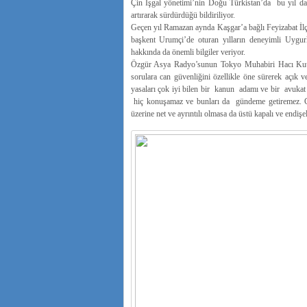
Çin İşgal yönetimi’nin Doğu Türkistan’da bu yıl da
artırarak sürdürdüğü bildiriliyor.
Geçen yıl Ramazan aynda Kaşgar’a bağlı Feyizabat İlç
başkent Urumçi’de oturan yılların deneyimli Uyg
hakkında da önemli bilgiler veriyor.
Özgür Asya Radyo’sunun Tokyo Muhabiri Hacı Kutluk
sorulara can güvenliğini özellikle öne sürerek aç
yasaları çok iyi bilen bir kanun adamı ve bir avuka
hiç konuşamaz ve bunları da gündeme getiremez. Geçe
üzerine net ve ayrıntılı olmasa da üstü kapalı ve endiş