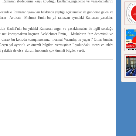
 Ramazan ibadetlerine karşı koyduğu kısıtlama,engelleme ve yasaklamalarını
esindeki Ramazan yasakları hakkında yaptığı açıklamalar ile gündeme gelen ve
urların Avukatı Mehmet Emin bu yıl ramazan ayındaki Ramazan yasakları
 Kadiri’nin bu yıldaki Ramazan engel ve yasaklamaları ile ilgili sorduğu
ık ve net konuşmaktan kaçınan Av.Mehmet Emin, Muhabirin “siz deneyimli ve
t olarak bu konuda konuşmazsanız, normal Vatandaş ne yapar ? Onlar bunları
n yıl ayrıntılı ve önemli bilgiler vermiştiniz “ yolundaki ısrarı ve talebi
eli şekilde de olsa durum hakkında çok önemli bilgiler verdi.