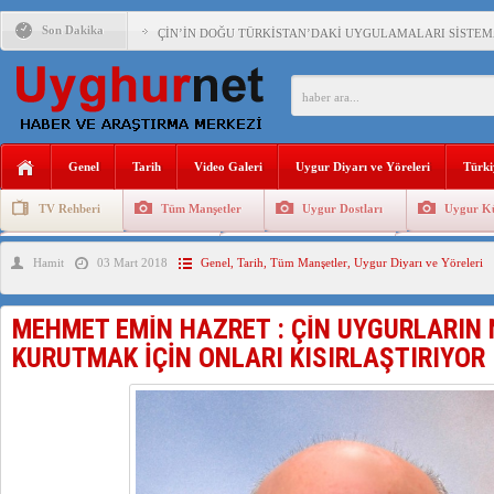
Son Dakika
ÇİN’İN DOĞU TÜRKİSTAN’DAKİ UYGULAMALARI SİSTEM
DİYANET AKADEMİSİ BAŞKANI DOÇ.DR.KAAN : DOĞU TÜR
150 YILDIR KAYNAYAN YARAMIZ : ÇİN İŞGALİNDEKİ DO
ÇİN’İN UYGUR POLİTİKALARINI ÖVEN DİYANET AKADEM
Genel
Tarih
Video Galeri
Uygur Diyarı ve Yöreleri
Türki
MHP’DEN URUMÇİ KATLİAMI MESAJİ : 05.07.2009 URUM
TV Rehberi
Tüm Manşetler
Uygur Dostları
Uygur Kü
ÇİN’İN ANKARA BÜYÜKELÇİSİ JİANG’İN TRABZON ZİYAR
Uygurlarda Düğün ve Cenaze
Uygur Geleneksel Tip
Uygur Gele
Hamit
03 Mart 2018
Genel
,
Tarih
,
Tüm Manşetler
,
Uygur Diyarı ve Yöreleri
İŞGALCİ ÇİN’DEN “FETİHLER SULTANI MEHMET”DİZİSİN
SAADET PARTİSİ İLÇE BAŞKANI : TEMMUZ AYI,DOĞU TÜR
MEHMET EMİN HAZRET : ÇİN UYGURLARIN 
İŞGALCİ ÇİN,DOĞU TÜRKİSTAN’DA EN AZ 143 BİN UYGU
KURUTMAK İÇİN ONLARI KISIRLAŞTIRIYOR