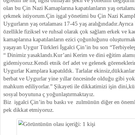
öğretim ile hiç ilgisi olmayan şekli ve yönetimi değiştiri
olan bu Çin Nazi Kamaplarına kapatılanların yaş ortalama
çekmek istiyorum.Çin işgal yönetimi bu Çin Nazi Kampla
Uygurların yaş ortalaması 17-45 yaş aralığındadır.Ayrıca 
özellikle fiziksel ve ruhsal olarak çok sağlam erkek ve k
kamaplarına kapatılanların ezici çoğunluğunu oluşturmakt
yaşayan Uygur Türkleri İşgalci Çin’in bu son “Terbiyele
“ Dinimiz yasaklandı.Kur’ani Kerim ve dini eğitim alam
gidemiyoruz.Kendi etnik örf adet ve gelenek görenekleri
Uygurlar Kamplara kapatıldık. Tarlalar ekinsiz,dükkanl
berbat ve Uygurlar yine yıllar öncesinde olduğu gibi yok
mahkum ediliyorlar.” Şikayeti ile dikkatimizi işin dini,
sosyal boyutuna ç yoğunlaştırmaktayız.
Biz işgalci Çin’in bu baskı ve zulmünün diğer en öneml
pek dikkat etmiyoruz.