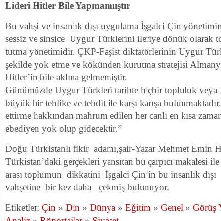
Lideri Hitler Bile Yapmamııştır
Bu vahşi ve insanlık dışı uygulama İşgalci Çin yönetimin
sessiz ve sinsice Uygur Türklerini ileriye dönük olarak 
tutma yönetimidir. ÇKP-Faşist diktatörlerinin Uygur Türk
şekilde yok etme ve kökünden kurutma stratejisi Almanya
Hitler’in bile aklına gelmemiştir.
Günümüzde Uygur Türkleri tarihte hiçbir topluluk veya M
büyük bir tehlike ve tehdit ile karşı karışa bulunmaktadır
ettirme hakkından mahrum edilen her canlı en kısa zam
ebediyen yok olup gidecektir.”
Doğu Türkistanlı fikir adamı,şair-Yazar Mehmet Emin
Türkistan’daki gerçekleri yansıtan bu çarpıcı makalesi ile
arası toplumun dikkatini İşgalci Çin’in bu insanlık dışı 
vahşetine bir kez daha çekmiş bulunuyor.
Etiketler:
Çin
»
Din
»
Dünya
»
Eğitim
»
Genel
»
Görüş 
Analiz
»
Röportajlar
»
Siyaset