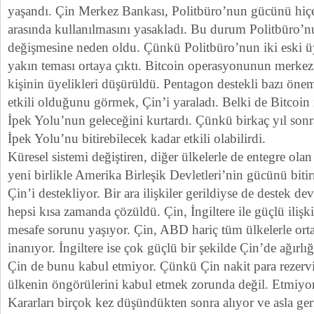
yaşandı. Çin Merkez Bankası, Politbüro’nun gücünü hiçe
arasında kullanılmasını yasakladı. Bu durum Politbüro’n
değişmesine neden oldu. Çünkü Politbüro’nun iki eski ü
yakın teması ortaya çıktı. Bitcoin operasyonunun merkezi
kişinin üyelikleri düşürüldü. Pentagon destekli bazı öneml
etkili olduğunu görmek, Çin’i yaraladı. Belki de Bitcoin 
İpek Yolu’nun geleceğini kurtardı. Çünkü birkaç yıl son
İpek Yolu’nu bitirebilecek kadar etkili olabilirdi.
Küresel sistemi değiştiren, diğer ülkelerle de entegre olan
yeni birlikle Amerika Birleşik Devletleri’nin gücünü bitir
Çin’i destekliyor. Bir ara ilişkiler gerildiyse de destek 
hepsi kısa zamanda çözüldü. Çin, İngiltere ile güçlü iliş
mesafe sorunu yaşıyor. Çin, ABD hariç tüm ülkelerle ort
inanıyor. İngiltere ise çok güçlü bir şekilde Çin’de ağırlığ
Çin de bunu kabul etmiyor. Çünkü Çin nakit para rezerv
ülkenin öngörülerini kabul etmek zorunda değil. Etmiyor
Kararları birçok kez düşündükten sonra alıyor ve asla g