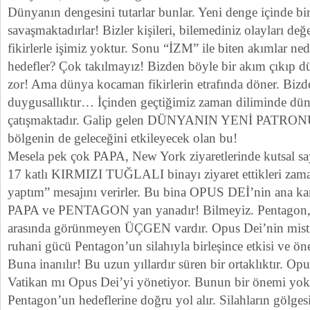
Dünyanın dengesini tutarlar bunlar. Yeni denge içinde bir
savaşmaktadırlar! Bizler kişileri, bilemediniz olayları değe
fikirlerle işimiz yoktur. Sonu “İZM” ile biten akımlar ned
hedefler? Çok takılmayız! Bizden böyle bir akım çıkıp d
zor! Ama dünya kocaman fikirlerin etrafında döner. Bizd
duygusallıktır… İçinden geçtiğimiz zaman diliminde dünya
çatışmaktadır. Galip gelen DÜNYANIN YENİ PATRON
bölgenin de geleceğini etkileyecek olan bu!
Mesela pek çok PAPA, New York ziyaretlerinde kutsal say
17 katlı KIRMIZI TUĞLALI binayı ziyaret ettikleri zam
yaptım” mesajını verirler. Bu bina OPUS DEİ’nin ana k
PAPA ve PENTAGON yan yanadır! Bilmeyiz. Pentagon, 
arasında görünmeyen ÜÇGEN vardır. Opus Dei’nin misti
ruhani gücü Pentagon’un silahıyla birleşince etkisi ve ön
Buna inanılır! Bu uzun yıllardır süren bir ortaklıktır. Op
Vatikan mı Opus Dei’yi yönetiyor. Bunun bir önemi yokt
Pentagon’un hedeflerine doğru yol alır. Silahların gölge