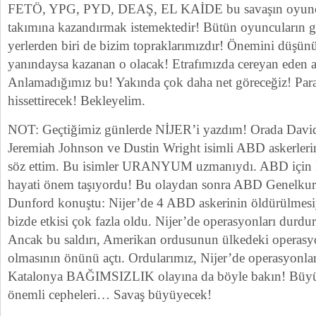
FETÖ, YPG, PYD, DEAŞ, EL KAİDE bu savaşın oyuncul
takımına kazandırmak istemektedir! Bütün oyuncuların 
yerlerden biri de bizim topraklarımızdır! Önemini düşün
yanındaysa kazanan o olacak! Etrafımızda cereyan eden
Anlamadığımız bu! Yakında çok daha net göreceğiz! Para i
hissettirecek! Bekleyelim.
NOT: Geçtiğimiz günlerde NİJER’i yazdım! Orada Davi
Jeremiah Johnson ve Dustin Wright isimli ABD askerlerin
söz ettim. Bu isimler URANYUM uzmanıydı. ABD için 
hayati önem taşıyordu! Bu olaydan sonra ABD Genelku
Dunford konuştu: Nijer’de 4 ABD askerinin öldürülmesiy
bizde etkisi çok fazla oldu. Nijer’de operasyonları durdur
Ancak bu saldırı, Amerikan ordusunun ülkedeki operasy
olmasının önünü açtı. Ordularımız, Nijer’de operasyonlar
Katalonya BAĞIMSIZLIK olayına da böyle bakın! Büy
önemli cepheleri… Savaş büyüyecek!