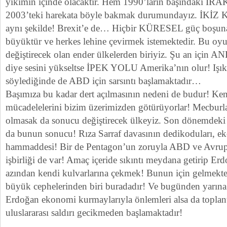
yıkımın içinde olacaktır. Hem 1990’ların başındaki IR
2003’teki harekata böyle bakmak durumundayız. İKİZ K
aynı şekilde! Brexit’e de… Hiçbir KÜRESEL güç boşuna
büyüktür ve herkes lehine çevirmek istemektedir. Bu oy
değiştirecek olan ender ülkelerden biriyiz. Şu an için
diye sesini yükseltse İPEK YOLU Amerika’nın olur! Işık
söylediğinde de ABD için sarsıntı başlamaktadır…
Başımıza bu kadar dert açılmasının nedeni de budur! Kend
mücadelelerini bizim üzerimizden götürüyorlar! Mecbur
olmasak da sonucu değiştirecek ülkeyiz. Son döne
da bunun sonucu! Rıza Sarraf davasının dedikoduları, e
hammaddesi! Bir de Pentagon’un zoruyla ABD ve Avrupa
işbirliği de var! Amaç içeride sıkıntı meydana getirip Er
azından kendi kulvarlarına çekmek! Bunun için gelmekte
büyük cephelerinden biri buradadır! Ve bugünden yarına b
Erdoğan ekonomi kurmaylarıyla önlemleri alsa da toplan
uluslararası saldırı gecikmeden başlamaktadır!