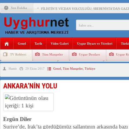
Son Dakika
FİLİSTİN’E VİCDAN YOLCULUĞU; SREBENİSTA’DAN GAZZ
ÇİN’İN “GÜVENLİK”SÖYLEMİ İLE DOĞU TÜRKİSTAN’DA 
Genel
Tarih
Video Galeri
Uygur Diyarı ve Yöreleri
Türki
PAKİSTAN,AFGANİSTAN’DA YAŞAYAN UYGURLARA KARŞI Ç
TV Rehberi
Tüm Manşetler
Uygur Dostları
Uygur Kü
Uygurlarda Düğün ve Cenaze
Uygur Geleneksel Tip
Uygur Gele
Hamit
29 Ekim 2017
Genel
,
Tüm Manşetler
,
Türkiye
ANAHTAR PARTİ GENEL BAŞKANI AĞIRALİOĞLU : ÇİN’İN
ÇİN’İN DOĞU TÜRKİSTAN’DAKİ UYGULAMALARI SİSTEM
ANKARA’NİN YOLU
DİYANET AKADEMİSİ BAŞKANI DOÇ.DR.KAAN : DOĞU TÜR
150 YILDIR KAYNAYAN YARAMIZ : ÇİN İŞGALİNDEKİ DO
Ergün Diler
Suriye’de, Irak’ta gördüğümüz sallantının arkasında bazı