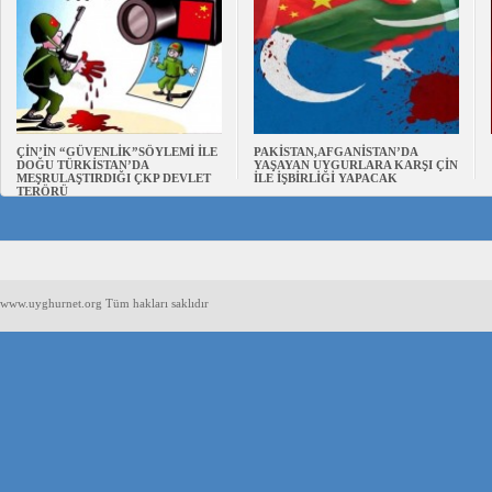
ÇİN’İN “GÜVENLİK”SÖYLEMİ İLE
PAKİSTAN,AFGANİSTAN’DA
DOĞU TÜRKİSTAN’DA
YAŞAYAN UYGURLARA KARŞI ÇİN
MEŞRULAŞTIRDIĞI ÇKP DEVLET
İLE İŞBİRLİĞİ YAPACAK
TERÖRÜ
www.uyghurnet.org Tüm hakları saklıdır