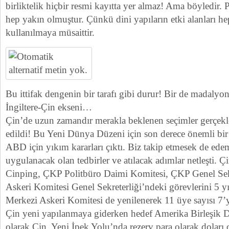
birliktelik hiçbir resmi kayıtta yer almaz! Ama böyledir. 
hep yakın olmuştur. Çünkü dini yapıların etki alanları h
kullanılmaya müsaittir.
Bu ittifak dengenin bir tarafı gibi durur! Bir de madalyo
İngiltere-Çin ekseni…
Çin’de uzun zamandır merakla beklenen seçimler gerçe
edildi! Bu Yeni Dünya Düzeni için son derece önemli bir
ABD için yıkım kararları çıktı. Biz takip etmesek de ed
uygulanacak olan tedbirler ve atılacak adımlar netleşti. 
Cinping, ÇKP Politbüro Daimi Komitesi, ÇKP Genel Sek
Askeri Komitesi Genel Sekreterliği’ndeki görevlerini 5 
Merkezi Askeri Komitesi de yenilenerek 11 üye sayısı 7’
Çin yeni yapılanmaya giderken hedef Amerika Birleşik De
olarak Çin, Yeni İpek Yolu’nda rezerv para olarak doları