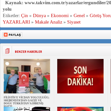
Kaynak: www.takvim.com.tr/yazarlar/ergundiler/20
yolu
Etiketler:
Çin
»
Dünya
»
Ekonomi
»
Genel
»
Görüş Yor
YAZARLARI
»
Makale Analiz
»
Siyaset
BENZER HABERLER
FİLİSTİN’E VİCDAN YOLCULUĞU;
SREBENİSTA’DAN GAZZE VE
DOĞU TÜRKİSTAN’A DİRENİŞ
HATTI