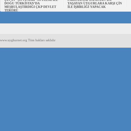
DOĞU TÜRKİSTAN’DA
YAŞAYAN UYGURLARA KARŞI ÇİN
MEŞRULAŞTIRDIĞI ÇKP DEVLET
İLE İŞBİRLİĞİ YAPACAK
TERÖRÜ
www.uyghurnet.org Tüm hakları saklıdır