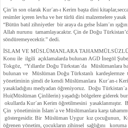
Çin´in son olarak Kur´an-ı Kerim başta dini kitaplar,secca
resimler içeren levha ve her türlü dini malzemelere yasak g
“Bütün batıl zihniyetler bir araya da gelse İslam´ın ışığ
Allah nurunu tamamlayacaktır. Çin de Doğu Türkistan’da
söndüremeyecektir.” dedi.
İSLAM VE MÜSLÜMANLARA TAHAMMÜLSÜZL
Konu ile ilgili açıklamalarda bulunan AGD İnegöl Şub
Tokgöz, “Yıllardır Doğu Türkstan´da Müslümanlara ba
bulunan ve Müslüman Doğu Türkstanlı kardeşlermze
yönetiminin şimdi de kendi Müslümanlara Kur´an-ı Keri
yasakladığını medyadan öğreniyoruz. Doğu Türkistan
Hui(Müslüman Çinlilerin) yaşadığı bölgelere giderek bu
okullarda Kur´an Kerim öğretilmesini yasaklanmıştır.
Çin yönetiminin İslam´a ve Müslümanlara karşı tahammü
göstergesidir. Bir Müslüman Uygur kız çocuğunun, 
öğrenen yönetim, çocukların zihinsel sağlığını korum