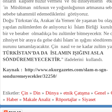
onların kalplere huzur vermesi ve bu dinleyenlerin et
´in Müslüman nüfusun ve yoğunluğunun artmasına sebep
sebebe tahammül edemediklerini görüyoruz.
Doğu Türkstan´da, Arakan´da Yemen´de yaşanan bu olay
yapılan zulümlerden de anlıyoruz ki İslam Birliği kur
bir ve beraber olmadıkça bu zulümler bitmeyecektr. Ne ol
zihniyet bir araya da gelse dahi İslam´ın ışığını söndüre
nurunu tamamlayacaktır. Çin nasıl ve ne kadar zulüm y
TÜRKİSTAN’DA DA İSLAMIN IŞIĞINI ASLA
SÖNDÜREMEYECEKTİR.
” ifadelerini kullandı.
Kaynak : http://www.okurgazetes.com/slam-n-sgn-
sonduremeyecekler/32250/
Etiketler:
Çin
»
Din
»
Dünya
»
etnik Çatışma
»
Genel
»
»
Haber
»
Makale Analiz
»
Röportajlar
»
Siyaset