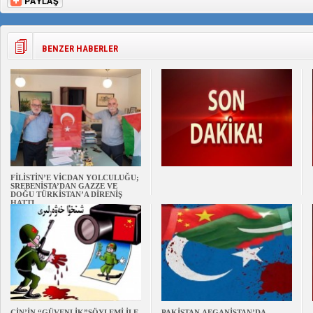
BENZER HABERLER
FİLİSTİN’E VİCDAN YOLCULUĞU;
SREBENİSTA’DAN GAZZE VE
DOĞU TÜRKİSTAN’A DİRENİŞ
HATTI
ÇİN’İN “GÜVENLİK”SÖYLEMİ İLE
PAKİSTAN,AFGANİSTAN’DA