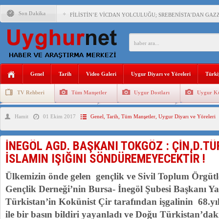
Son Dakika
FİLİSTİN’E VİCDAN YOLCULUĞU; SREBENİSTA’DAN GAZZ
ÇİN’İN “GÜVENLİK”SÖYLEMİ İLE DOĞU TÜRKİSTAN’DA 
Genel
Tarih
Video Galeri
Uygur Diyarı ve Yöreleri
Türki
PAKİSTAN,AFGANİSTAN’DA YAŞAYAN UYGURLARA KARŞI Ç
TV Rehberi
Tüm Manşetler
Uygur Dostları
Uygur Kü
Uygurlarda Düğün ve Cenaze
Uygur Geleneksel Tip
Uygur Gele
Hamit
01 Ekim 2017
Genel
,
Tarih
,
Tüm Manşetler
,
Uygur Diyarı ve Yöreleri
ANAHTAR PARTİ GENEL BAŞKANI AĞIRALİOĞLU : ÇİN’İN
ÇİN’İN DOĞU TÜRKİSTAN’DAKİ UYGULAMALARI SİSTEM
İNEGÖL AGD. BAŞKANI TOKGÖZ : ÇİN,D.T
DİYANET AKADEMİSİ BAŞKANI DOÇ.DR.KAAN : DOĞU TÜR
İSLAMIN IŞIĞINI SÖNDÜREMEYECEKTİR !
150 YILDIR KAYNAYAN YARAMIZ : ÇİN İŞGALİNDEKİ DO
Ülkemizin önde gelen gençlik ve Sivil Toplum Örgüt
Gençlik Derneği’nin Bursa- İnegöl Şubesi Başkanı 
Türkistan’in Kokünist Çir tarafından işgalinin 68.
ile bir basın bildiri yayanladı ve Doğu Türkistan’daki