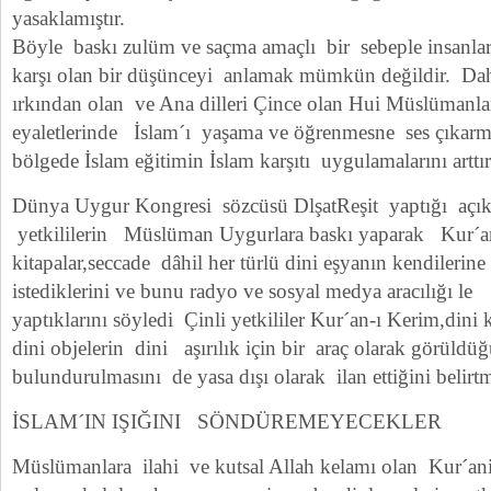
yasaklamıştır.
Böyle baskı zulüm ve saçma amaçlı bir sebeple insanl
karşı olan bir düşünceyi anlamak mümkün değildir. Dah
ırkından olan ve Ana dilleri Çince olan Hui Müslümanla
eyaletlerinde İslam´ı yaşama ve öğrenmesne ses çıkar
bölgede İslam eğitimin İslam karşıtı uygulamalarını artt
Dünya Uygur Kongresi sözcüsü DlşatReşit yaptığı açık
yetkililerin Müslüman Uygurlara baskı yaparak Kur´an
kitapalar,seccade dâhil her türlü dini eşyanın kendilerine 
istediklerini ve bunu radyo ve sosyal medya aracılığı le
yaptıklarını söyledi Çinli yetkililer Kur´an-ı Kerim,dini 
dini objelerin dini aşırılık için bir araç olarak görüld
bulundurulmasını de yasa dışı olarak ilan ettiğini belirtmi
İSLAM´IN IŞIĞINI SÖNDÜREMEYECEKLER
Müslümanlara ilahi ve kutsal Allah kelamı olan Kur´an