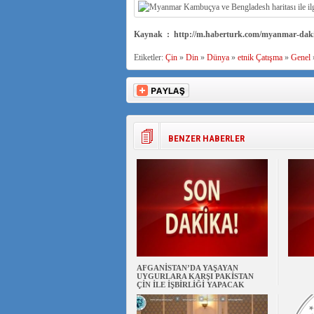
Kaynak : http://m.haberturk.com/myanmar-daki
Etiketler:
Çin
»
Din
»
Dünya
»
etnik Çatışma
»
Genel
BENZER HABERLER
AFGANİSTAN’DA YAŞAYAN
UYGURLARA KARŞI PAKİSTAN
ÇİN İLE İŞBİRLİĞİ YAPACAK