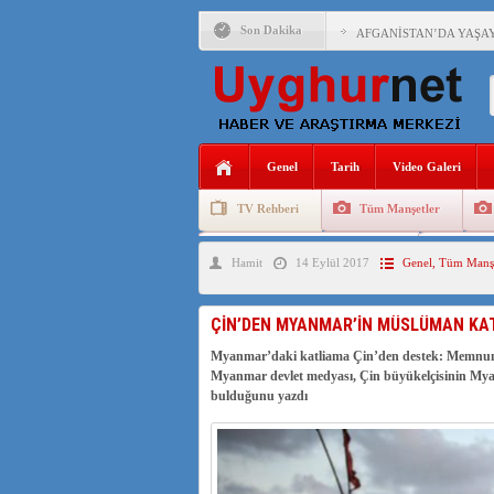
Son Dakika
AFGANİSTAN’DA YAŞAY
ANAHTAR PARTİ GENEL 
ÇİN’İN DOĞU TÜRKİST
Genel
Tarih
Video Galeri
DİYANET AKADEMİSİ B
TV Rehberi
Tüm Manşetler
150 YILDIR KAYNAYAN
Uygurlarda Düğün ve Cenaze
Uygur 
Hamit
14 Eylül 2017
Genel
,
Tüm Manşe
ÇİN’İN UYGUR POLİTİ
MHP’DEN URUMÇİ KATL
ÇİN’DEN MYANMAR’İN MÜSLÜMAN KAT
ÇİN’İN ANKARA BÜYÜKE
Myanmar’daki katliama Çin’den destek: Memnun
Myanmar devlet medyası, Çin büyükelçisinin Mya
İŞGALCİ ÇİN’DEN “FET
bulduğunu yazdı