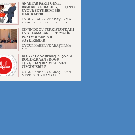
ANAHTAR PARTİ GENEL
BAŞKANI AĞIRALİOĞLU : ÇİN’İN
UYGUR SOYKIRIMI BİR
HAKİKATTIR!
UYGUR HABER VE ARAŞTIRMA
MERKEZİ Anahtar Parti Genel
Başka...
ÇİN’İN DOĞU TÜRKİSTAN’DAKİ
UYGULAMALARI SİSTEMATİK
POSTMODERN BİR
SOYKIRIMDIR!
UYGUR HABER VE ARAŞTIRMA
ME...
DİYANET AKADEMİSİ BAŞKANI
DOÇ.DR.KAAN : DOĞU
TÜRKİSTAN BİZİM KIRMIZI
ÇİZGİMİZDİR!”
UYGUR HABER VE ARAŞTIRMA
MERKEZİ(UYHAM) 19...
150 YILDIR KAYNAYAN YARAMIZ
: ÇİN İŞGALİNDEKİ DOĞU
TÜRKİSTAN
Mete YAVUZ( yenişafak.com) İkinci
Dünya Sa...
ÇİN’İN UYGUR POLİTİKALARINI
ÖVEN DİYANET AKADEMİSİ
BAŞKANI’NA TEPKİLER
SÜRÜYOR
UYGUR HABER VE ARAŞTIRMA
MERKEZİ(UYHAM) Diyanet
Akademis...
MHP’DEN URUMÇİ KATLİAMI