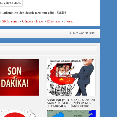
-katliama-cin-den-destek-memnun-edici-1631502
»
Görüş Yorum
»
Gündem
»
Haber
»
Röportajlar
»
Siyaset
1042 Kez Görüntülendi.
ANAHTAR PARTİ GENEL BAŞKANI
AĞIRALİOĞLU : ÇİN’İN UYGUR
SOYKIRIMI BİR HAKİKATTIR!