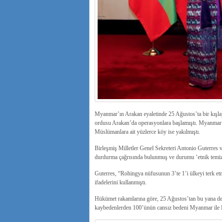
Myanmar’ın Arakan eyaletinde 25 Ağustos’ta bir kışla
ordusu Arakan’da operasyonlara başlamıştı. Myanmar
Müslümanlara ait yüzlerce köy ise yakılmıştı.
Birleşmiş Milletler Genel Sekreteri Antonio Guterr
durdurma çağrısında bulunmuş ve durumu ‘etnik temizli
Guterres, “Rohingya nüfusunun 3’te 1’i ülkeyi terk e
ifadelerini kullanmıştı.
Hükümet rakamlarına göre, 25 Ağustos’tan bu yana deva
kaybedenlerden 100’ünün cansız bedeni Myanmar ile Ba