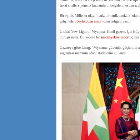
fakat sivillere yönelik katliamların belgelenmesinin a
Birleşmiş Milletler olayı ‘bariz bir etnik temizlik’ o
gelişmeleri
beylikdüzü escort
onayladığını yazdı.
Global New Light of Myanmar isimli gazete, Çin Büyüke
duruşu nettir. Bu sadece bir
mecidiyeköy escort
iç mese
Gazeteye göre Liang, “Myanmar güvenlik güçlerinin aşır
sağlaması memnun edici” ifadelerini kullandı.