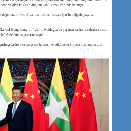
rdından yakılan köyler olduğunu kabul etmek zorunda kalmıştı.
larak değerlendirirken, Myanmar devlet medyası Çin’in bölgede yaşanan
lçisi Hong Liang’ın, “Çin’in Rohingya’da yaşanan terörist saldırılara ilişkin
le” ifadelerini sayfalarına taşıdı.
ılıkçı teröristlere karşı müdahalesi ve hükümetin ihtiyacı olanlara yardım