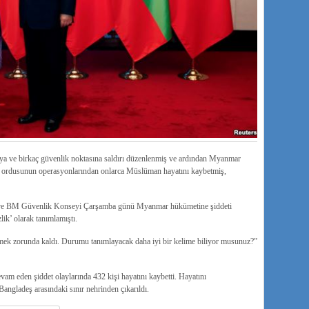
ya ve birkaç güvenlik noktasına saldırı düzenlenmiş ve ardından Myanmar
 ordusunun operasyonlarından onlarca Müslüman hayatını kaybetmiş,
es ve BM Güvenlik Konseyi Çarşamba günü Myanmar hükümetine şiddeti
k’ olarak tanımlamıştı.
tmek zorunda kaldı. Durumu tanımlayacak daha iyi bir kelime biliyor musunuz?”
m eden şiddet olaylarında 432 kişi hayatını kaybetti. Hayatını
ngladeş arasındaki sınır nehrinden çıkarıldı.