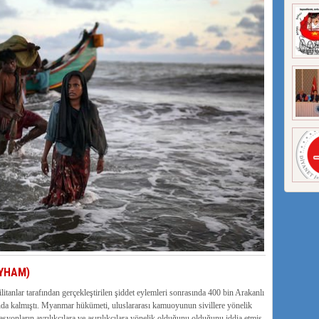
UYHAM)
litanlar tarafından gerçekleştirilen şiddet eylemleri sonrasında 400 bin Arakanlı
kalmıştı. Myanmar hükümeti, uluslararası kamuoyunun sivillere yönelik
asyonların ayrılıkçılara ve aşırılıkçılara yönelik olduğunu olduğunu iddia etmiş,