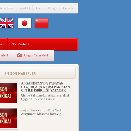
itene Ekle
Kayıt Ol
Giriş
Künye
İletişim
eri
TV Rehberi
etleri
Uygur Yemekleri
EN SON HABERLER
AFGANİSTAN’DA YAŞAYAN
UYGURLARA KARŞI PAKİSTAN
ÇİN İLE İŞBİRLİĞİ YAPACAK
Çin ile Pakistan'dan Afganistan'daki
Uygur Türklerine karşı iş ...
atejisi: Zenz ve Tohti'nin Yeni
Araştırması Massimo Introvig...