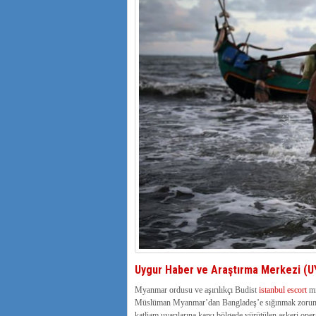
Uygur Haber ve Araştırma Merkezi (
Myanmar ordusu ve aşırılıkçı Budist
istanbul escort
mi
Müslüman Myanmar’dan Bangladeş’e sığınmak zorunda 
katliam uyarılarına karşı bölgede yürütülen askeri oper