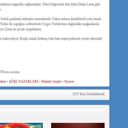
lıklara özgürlük sağlamalıdır. Tibet bölgesinin dini lideri Dalai Lama gibi
e.
belirli şartlarda imkanlar sunmaktadır. Fakat onların kimliklerini yok etmek
r Türkü ile yaptığım sohbetlerde Uygur Türklerinin dağlardaki mağaralarda
se Çinin az çocuk uygulaması.
 mahvediyor. Keşke miadı dolmuş olan batı emperyalizmin yerine alternatif
878/cin-sorunu
dem
»
kÖŞE YAZARLARI
»
Makale Analiz
»
Siyaset
1257 Kez Görüntülendi.