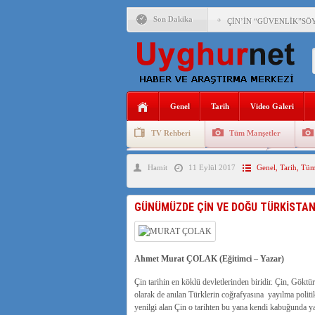
Son Dakika
ÇİN’İN “GÜVENLİK”SÖ
PAKİSTAN,AFGANİSTAN
ANAHTAR PARTİ GENEL 
Genel
Tarih
Video Galeri
ÇİN’İN DOĞU TÜRKİST
TV Rehberi
Tüm Manşetler
DİYANET AKADEMİSİ B
Uygurlarda Düğün ve Cenaze
Uygur 
Hamit
11 Eylül 2017
Genel
,
Tarih
,
Tüm
150 YILDIR KAYNAYAN
ÇİN’İN UYGUR POLİTİ
GÜNÜMÜZDE ÇİN VE DOĞU TÜRKİSTAN
MHP’DEN URUMÇİ KATL
ÇİN’İN ANKARA BÜYÜKE
Ahmet Murat ÇOLAK (Eğitimci – Yazar)
Çin tarihin en köklü devletlerinden biridir. Çin, Göktü
olarak de anılan Türklerin coğrafyasına yayılma politi
yenilgi alan Çin o tarihten bu yana kendi kabuğunda ya