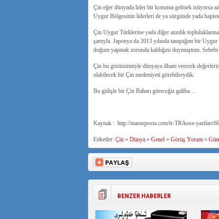
Çin eğer dünyada lider bir konuma gelmek istiyorsa azın
Uygur Bölgesinin liderleri de ya sürgünde yada hapist
Çin Uygur Türklerine yada diğer azınlık topluluklarına 
şartıyla. Japonya da 2013 yılında tanıştığım bir Uygu
doğum yapmak zorunda kaldığını duymuştum. Sebebi i
Çin bu görünümüyle dünyaya ilham verecek değerlerini
olabilecek bir Çin medeniyeti görebilseydik.
Bu gidişle bir Çin Baharı göreceğiz galiba…
Kaynak : http://marasposta.com/tr-TR/kose-yazilari/6
Etiketler:
Çin
»
Dünya
»
Genel
»
Görüş Yorum
»
Gün
BENZER HABERLER