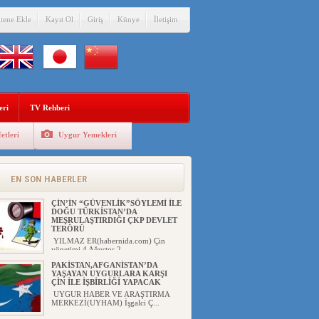
itene Ekle
Kayıt Ol
Giriş
Künye
İletişim
eri
TV Rehberi
etleri
Uygur Yemekleri
EN SON HABERLER
ÇİN’İN “GÜVENLİK”SÖYLEMİ İLE
DOĞU TÜRKİSTAN’DA
MEŞRULAŞTIRDIĞI ÇKP DEVLET
TERÖRÜ
YILMAZ ER(habernida.com) Çin
yönetimi 4 Ağustos 2...
PAKİSTAN,AFGANİSTAN’DA
YAŞAYAN UYGURLARA KARŞI
ÇİN İLE İŞBİRLİĞİ YAPACAK
UYGUR HABER VE ARAŞTIRMA
MERKEZİ(UYHAM) İşgalci Ç...