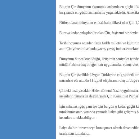
Bu gün Çin dünyanın ekonomik anlamda en güçlü ülkesi
karşısında en güçlü zamanlarını yaşamaktadır. Amerika
Nüfus olarak dünyanın en kalabalık ülkesi olan Çin 1,
Buraya kadar anlaşılabilir olan Çin, faşiszmi bir devle
Tarihi boyunca otuzdan fazla farklı milletin ve kültürü
anki Çin yönetimi aslında yavaş yavaş intihar etmekted
Dünyanın bunca küçüldüğü, iletişimin saniyeler içinde
müdür? Bence hayır; eğer katı uygulamalar sonuç vers
Bu gün Çin özellikle Uygur Türklerine çok şiddetli bi
mücadele adı altında 11 Eylül olaylarının oluşturduğu 
Çindeki bazı yasaklar Hitler dönemi Nazi uygulamaların
insanların isimlerini değiştirmek Çin Komünist Partisi
İşin anlaması güç yanı ise Çin bu gün o kadar güçlü ki 
tutuklanmasının yanında yanında İtalya gibi gelişmiş b
insanları tutuklatabiliyor.
İtalya da bir üniversiteye konuşmacı olarak davet edile
tarafından tutuklandı.