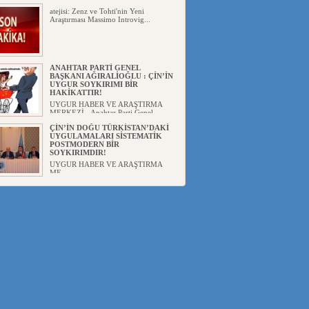
atejisi: Zenz ve Tohti'nin Yeni
Araştırması Massimo Introvig...
ANAHTAR PARTİ GENEL
BAŞKANI AĞIRALİOĞLU : ÇİN’İN
UYGUR SOYKIRIMI BİR
HAKİKATTIR!
UYGUR HABER VE ARAŞTIRMA
MERKEZİ Anahtar Parti Genel
Başka...
ÇİN’İN DOĞU TÜRKİSTAN’DAKİ
UYGULAMALARI SİSTEMATİK
POSTMODERN BİR
SOYKIRIMDIR!
UYGUR HABER VE ARAŞTIRMA
ME...
DİYANET AKADEMİSİ BAŞKANI
DOÇ.DR.KAAN : DOĞU
TÜRKİSTAN BİZİM KIRMIZI
ÇİZGİMİZDİR!”
UYGUR HABER VE ARAŞTIRMA
MERKEZİ(UYHAM) 19...
150 YILDIR KAYNAYAN YARAMIZ
: ÇİN İŞGALİNDEKİ DOĞU
TÜRKİSTAN
Mete YAVUZ( yenişafak.com) İkinci
Dünya Sa...
ÇİN’İN UYGUR POLİTİKALARINI