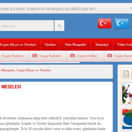
S
YLEMİ İLE DOĞU TÜRKİSTAN’DA MEŞRULAŞTIRDIĞI ÇKP DEVLET TERÖRÜ
’DA YAŞAYAN UYGURLARA KARŞI ÇİN İLE İŞBİRLİĞİ YAPACAK
BAŞKANI AĞIRALİOĞLU : ÇİN’İN UYGUR SOYKIRIMI BİR HAKİKATTIR!
Uygur Diyarı ve Yöreleri
Türkiye
Tüm Manşetler
Teknoloji
Video Gal
AN’DAKİ UYGULAMALARI SİSTEMATİK POSTMODERN BİR SOYKIRIMDIR!
Uygur Dostları
Uygur Kültürü
Uygur Folklor
Uygur Kıyaf
AŞKANI DOÇ.DR.KAAN : DOĞU TÜRKİSTAN BİZİM KIRMIZI ÇİZGİMİZDİR!”
Geleneksel Tip
Uygur Geleneksel Sporlar
 Manşetler
,
Uygur Diyarı ve Yöreleri
 YARAMIZ : ÇİN İŞGALİNDEKİ DOĞU TÜRKİSTAN
KALARINI ÖVEN DİYANET AKADEMİSİ BAŞKANI’NA TEPKİLER SÜRÜYOR
 MESELESİ
İAMI MESAJİ : 05.07.2009 URUMÇİ ŞEHİTLERİNİ RAHMETLE ANIYORUZ
LÇİSİ JİANG’İN TRABZON ZİYARETİ
rk devletinin yıkılmasını takip eden yıllarda 8. yüzyıldan itibaren Orta Asya
kası gütmüştür. Araplar ve Türkler karşısında Talas Savaşından büyük bir
şayagelmiştir. Ta ki 18.yüzyılın ikinci yarısı ve daha sonra günümüze kadar.