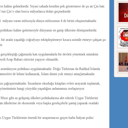
 haline gelmektedir. Siyasi sahada kendini pek göstermese de şu an Çin batı
’nın Çin’e olan borcu milyarlarca doları geçmektedir.
5 milyara varan nüfusuyla dünya nüfusunun 4 de birini oluşturmaktadır.
t politikası haline getirmesiyle dünyanın en garip ülkesine dönüşmektedir.
n bir arada yaşadığı coğrafyayı tektipleştirmeye kısaca asimile etmeye çalışan şu
ir.
 gerçekleştiği çağımızda katı uygulamalarla bir devleti yönetmek mümkün
eydi Arap Baharı sürecini yaşıyor olmazdık.
r asimilasyon politikası uygulamaktadır. Doğu Türkistan da Radikal İslamla
atmosferi de lehine kullanarak, İslam dinini yok etmeyi amaçlamaktadır.
ı çağrıştırmaktadır. İnsanların okuduğu kitapları evleri arayarak toplamak,
 yönetiminin hangi yüzyılda yaşadığını anlamamızı zorlaştırıyor.
Mısır gibi az gelişmiş ülkeleri politikalarına alet ederek Uygur Türklerini
atı ülkelerine de ekonomik veya başka gerekçelerle şantaj yaparak oradaki
n Uygur Türklerinin önemli bir araştırmacısı geçen hafta İtalyan polisi