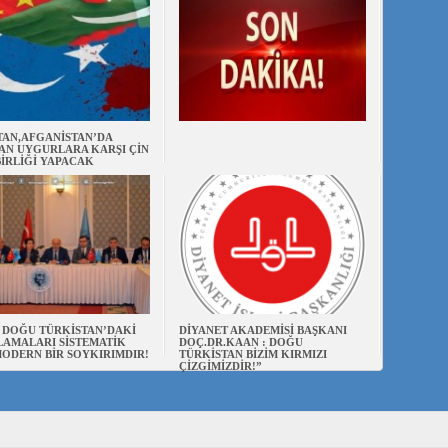
TAN,AFGANİSTAN’DA
AN UYGURLARA KARŞI ÇİN
BİRLİĞİ YAPACAK
N DOĞU TÜRKİSTAN’DAKİ
DİYANET AKADEMİSİ BAŞKANI
AMALARI SİSTEMATİK
DOÇ.DR.KAAN : DOĞU
ODERN BİR SOYKIRIMDIR!
TÜRKİSTAN BİZİM KIRMIZI
ÇİZGİMİZDİR!”