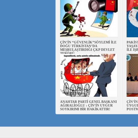
ÇİN’İN “GÜVENLİK”SÖYLEMİ İLE
PAKİS
DOĞU TÜRKİSTAN’DA
YAŞAY
MEŞRULAŞTIRDIĞI ÇKP DEVLET
İLE İŞ
TERÖRÜ
ANAHTAR PARTİ GENEL BAŞKANI
ÇİN’İ
AĞIRALİOĞLU : ÇİN’İN UYGUR
UYGUL
SOYKIRIMI BİR HAKİKATTIR!
POSTM