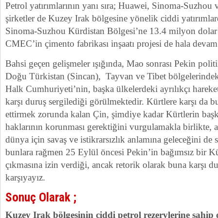
Petrol yatırımlarının yanı sıra; Huawei, Sinoma-Suzhou
şirketler de Kuzey Irak bölgesine yönelik ciddi yatırımla
Sinoma-Suzhou Kürdistan Bölgesi’ne 13.4 milyon dolar 
CMEC’in çimento fabrikası inşaatı projesi de hala devam
Bahsi geçen gelişmeler ışığında, Mao sonrası Pekin politi
Doğu Türkistan (Sincan), Tayvan ve Tibet bölgelerindek
Halk Cumhuriyeti’nin, başka ülkelerdeki ayrılıkçı hareket
karşı duruş sergilediği görülmektedir. Kürtlere karşı da
ettirmek zorunda kalan Çin, şimdiye kadar Kürtlerin başk
haklarının korunması gerektiğini vurgulamakla birlikte, a
dünya için savaş ve istikrarsızlık anlamına geleceğini d
bunlara rağmen 25 Eylül öncesi Pekin’in bağımsız bir Kü
çıkmasına izin verdiği, ancak retorik olarak buna karşı du
karşıyayız.
Sonuç Olarak ;
Kuzey Irak bölgesinin ciddi petrol rezervlerine sahip 