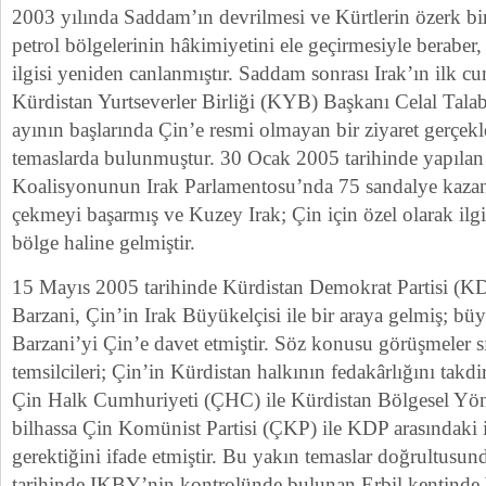
2003 yılında Saddam’ın devrilmesi ve Kürtlerin özerk bi
petrol bölgelerinin hâkimiyetini ele geçirmesiyle beraber,
ilgisi yeniden canlanmıştır. Saddam sonrası Irak’ın ilk 
Kürdistan Yurtseverler Birliği (KYB) Başkanı Celal Tala
ayının başlarında Çin’e resmi olmayan bir ziyaret gerçek
temaslarda bulunmuştur. 30 Ocak 2005 tarihinde yapılan
Koalisyonunun Irak Parlamentosu’nda 75 sandalye kazan
çekmeyi başarmış ve Kuzey Irak; Çin için özel olarak ilgi
bölge haline gelmiştir.
15 Mayıs 2005 tarihinde Kürdistan Demokrat Partisi (
Barzani, Çin’in Irak Büyükelçisi ile bir araya gelmiş; bü
Barzani’yi Çin’e davet etmiştir. Söz konusu görüşmeler sı
temsilcileri; Çin’in Kürdistan halkının fedakârlığını takdi
Çin Halk Cumhuriyeti (ÇHC) ile Kürdistan Bölgesel Yön
bilhassa Çin Komünist Partisi (ÇKP) ile KDP arasındaki ili
gerektiğini ifade etmiştir. Bu yakın temaslar doğrultus
tarihinde IKBY’nin kontrolünde bulunan Erbil kentinde