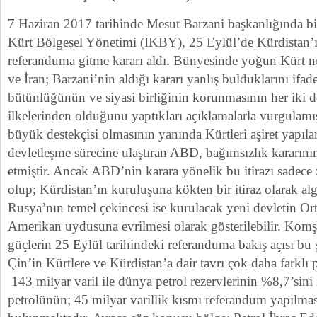
7 Haziran 2017 tarihinde Mesut Barzani başkanlığında bi
Kürt Bölgesel Yönetimi (IKBY), 25 Eylül’de Kürdistan’ın
referanduma gitme kararı aldı. Bünyesinde yoğun Kürt n
ve İran; Barzani’nin aldığı kararı yanlış bulduklarını ifad
bütünlüğünün ve siyasi birliğinin korunmasının her iki d
ilkelerinden olduğunu yaptıkları açıklamalarla vurgulamış
büyük destekçisi olmasının yanında Kürtleri aşiret yapıl
devletleşme sürecine ulaştıran ABD, bağımsızlık kararının
etmiştir. Ancak ABD’nin karara yönelik bu itirazı sadece 
olup; Kürdistan’ın kuruluşuna kökten bir itiraz olarak al
Rusya’nın temel çekincesi ise kurulacak yeni devletin Or
Amerikan uydusuna evrilmesi olarak gösterilebilir. Komş
güçlerin 25 Eylül tarihindeki referanduma bakış açısı bu 
Çin’in Kürtlere ve Kürdistan’a dair tavrı çok daha farklı 
143 milyar varil ile dünya petrol rezervlerinin %8,7’sini 
petrolünün; 45 milyar varillik kısmı referandum yapılma