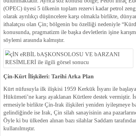
bulunmaktadır. Ayrıca söz konusu bölge; Petrol İhraç E
(OPEC) üyesi 5 ülkenin toplam rezervi kadar petrol zengin
olarak ayrılıkçı düşüncelere karşı olmakla birlikte, düny
ithalatçısı olan Çin; bölgenin bu özelliği nedeniyle “Kürd
konusunda, pragmatizm ile başka devletlerin işine karış
söylemi arasında kalmıştır.
Çin-Kürt İlişkileri: Tarihi Arka Plan
Kürt nüfusuyla ilk ilişkisi 1959 Kerkük İsyanı ile başlay
Hükümeti’ne karşı ayaklanan Kürtlere destek vermiştir. İ
ermesiyle birlikte Çin-Irak ilişkileri yeniden iyileşmeye ba
gelindiğinde ise Irak, Çin silah sanayisinin ana pazarlarınd
Öyle ki bu ülkeden alınan bazı silahlar Saddam tarafından
kullanılmıştır.