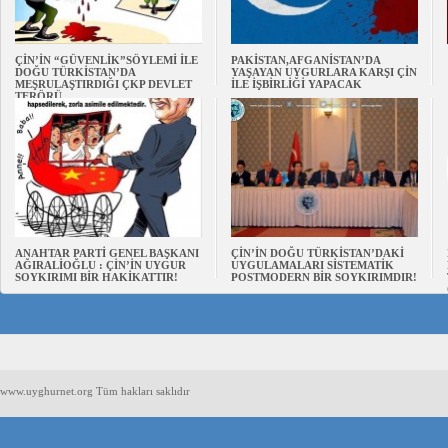
ÇİN’İN “GÜVENLİK”SÖYLEMİ İLE
PAKİSTAN,AFGANİSTAN’DA
DOĞU TÜRKİSTAN’DA
YAŞAYAN UYGURLARA KARŞI ÇİN
MEŞRULAŞTIRDIĞI ÇKP DEVLET
İLE İŞBİRLİĞİ YAPACAK
TERÖRÜ
ANAHTAR PARTİ GENEL BAŞKANI
ÇİN’İN DOĞU TÜRKİSTAN’DAKİ
AĞIRALİOĞLU : ÇİN’İN UYGUR
UYGULAMALARI SİSTEMATİK
SOYKIRIMI BİR HAKİKATTIR!
POSTMODERN BİR SOYKIRIMDIR!
www.uyghurnet.org Tüm hakları saklıdır