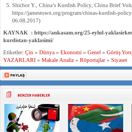
Shichor Y., China’s Kurdish Policy, China Brief Volu
https://jamestown.org/program/chinas-kurdish-policy/
06.08.2017)
KAYNAK : https://ankasam.org/25-eylul-yaklasirken
kurdistan-yaklasimi/
Etiketler:
Çin
»
Dünya
»
Ekonomi
»
Genel
»
Görüş Yor
YAZARLARI
»
Makale Analiz
»
Röportajlar
»
Siyaset
BENZER HABERLER