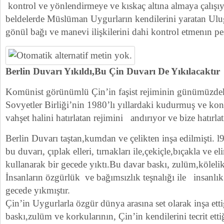
kontrol ve yönlendirmeye ve kıskaç altına almaya çalış
beldelerde Müslüman Uygurların kendilerini yaratan Ulug 
gönül bağı ve manevi ilişkilerini dahi kontrol etmenın pe
Berlin Duvarı Yıkıldı,Bu Çin Duvarı De Yıkılacaktır
Komünist görünümlü Çin’in faşist rejiminin günümüzd
Sovyetler Birliği’nin 1980’lı yıllardaki kudurmuş ve kon
vahşet halini hatırlatan rejimini andırıyor ve bize hatırlat
Berlin Duvarı taştan,kumdan ve çelikten inşa edilmişti. 
bu duvarı, çıplak elleri, tırnakları ile,çekiçle,bıçakla ve el
kullanarak bir gecede yıktı.Bu davar baskı, zulüm,kölelik
İnsanların özgürlük ve bağımsızlık teşnalığı ile insan
gecede yıkmıştır.
Çin’in Uygurlarla özgür dünya arasına set olarak inşa ett
baskı,zulüm ve korkularının, Çin’in kendilerini tecrit etti