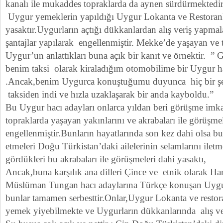
kanalı ile mukaddes topraklarda da aynen sürdürmektedir
Uygur yemeklerin yapıldığı Uygur Lokanta ve Restoran
yasaktır.Uygurların açtığı dükkanlardan alış veriş yapmala
şantajlar yapılarak engellenmiştir. Mekke’de yaşayan ve 
Uygur’un anlattıkları buna açık bir kanıt ve örnektir. ” 
benim taksi olarak kiraladığım otomobilime bir Uygur h
.Ancak,benim Uygurca konuştuğumu duyunca hiç bir şe
taksiden indi ve hızla uzaklaşarak bir anda kayboldu.”
Bu Uygur hacı adayları onlarca yıldan beri görüşme imk
topraklarda yaşayan yakınlarını ve akrabaları ile görüşmel
engellenmiştir.Bunların hayatlarında son kez dahi olsa bu 
etmeleri Doğu Türkistan’daki ailelerinin selamlarını iletm
gördükleri bu akrabaları ile görüşmeleri dahi yasaktı,
Ancak,buna karşılık ana dilleri Çince ve etnik olarak Ha
Müslüman Tungan hacı adaylarına Türkçe konuşan Uygur
bunlar tamamen serbesttir.Onlar,Uygur Lokanta ve restora
yemek yiyebilmekte ve Uygurların dükkanlarında alış ve