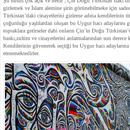
Şu husus çok açık ve nettir ; Çin Doğu Türkistan’daki din
gizlemek ve İslam alemine şirin görünebilmeke için sad
Türkistan’daki cinayetlerini gizleme adına kendilerinin titi
çoğunluğu yaşlılardan oluşan bu Uygur hacı adaylarını g
topraklara getirseler dahi onların Çin’in Doğu Türkistan’d
baskı,zulüm ve cinayetlerini anlatmalarından son derece 
Kendilerinin güvenerek seçtiği bu Uygur hacı adaylarına 
etmemektedirler.