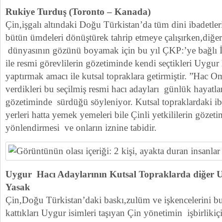
Rukiye Turduş (Toronto – Kanada)
Çin,işgalı altındaki Doğu Türkistan’da tüm dini ibadetler
bütün ümdeleri dönüştürek tahrip etmeye çalışırken,diğ
dünyasının gözünü boyamak için bu yıl ÇKP:’ye bağlı İs
ile resmi görevlilerin gözetiminde kendi seçtikleri Uygur 
yaptırmak amacı ile kutsal topraklara getirmiştir. ”Hac O
verdikleri bu seçilmiş resmi hacı adayları günlük hayatlar
gözetiminde sürdüğü söyleniyor. Kutsal topraklardaki ibade
yerleri hatta yemek yemeleri bile Çinli yetkililerin gözet
yönlendirmesi ve onların iznine tabidir.
Uygur Hacı Adaylarının Kutsal Topraklarda diğer Uy
Yasak
Çin,Doğu Türkistan’daki baskı,zulüm ve işkencelerini bu
kattıkları Uygur isimleri taşıyan Çin yönetimin işbirlikiç