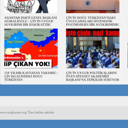
ANAHTAR PARTİ GENEL BAŞKANI
ÇİN’İN DOĞU TÜRKİSTAN’DAKİ
AĞIRALİOĞLU : ÇİN’İN UYGUR
UYGULAMALARI SİSTEMATİK
SOYKIRIMI BİR HAKİKATTIR!
POSTMODERN BİR SOYKIRIMDIR!
150 YILDIR KAYNAYAN YARAMIZ :
ÇİN’İN UYGUR POLİTİKALARINI
ÇİN İŞGALİNDEKİ DOĞU
ÖVEN DİYANET AKADEMİSİ
TÜRKİSTAN
BAŞKANI’NA TEPKİLER SÜRÜYOR
www.uyghurnet.org Tüm hakları saklıdır