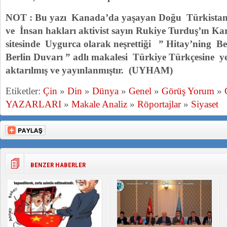
NOT : Bu yazı Kanada’da yaşayan Doğu Türkistan
ve İnsan hakları aktivist sayın Rukiye Turduş’ın K
sitesinde Uygurca olarak neşrettiği ” Hitay’ning Be
Berlin Duvarı ” adlı makalesi Türkiye Türkçesine y
aktarılmış ve yayınlanmıştır. (UYHAM)
Etiketler:
Çin
»
Din
»
Dünya
»
Genel
»
Görüş Yorum
»
YAZARLARI
»
Makale Analiz
»
Röportajlar
»
Siyaset
BENZER HABERLER