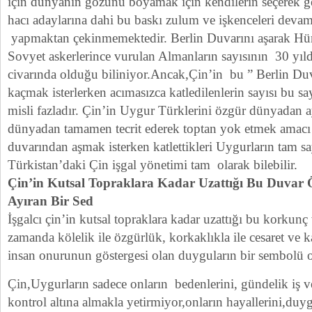
için dünyanın gözünü boyamak için kendilerin seçerek geti
hacı adaylarına dahi bu baskı zulum ve işkenceleri devam
yapmaktan çekinmemektedir. Berlin Duvarını aşarak Hür
Sovyet askerlerince vurulan Almanların sayısının 30 yıld
civarında olduğu biliniyor.Ancak,Çin’in bu ” Berlin Duv
kaçmak isterlerken acımasızca katledilenlerin sayısı bu s
misli fazladır. Çin’in Uygur Türklerini özgür dünyadan 
dünyadan tamamen tecrit ederek toptan yok etmek amacı i
duvarından aşmak isterken katlettikleri Uygurların tam s
Türkistan’daki Çin işgal yönetimi tam olarak bilebilir.
Çin’in Kutsal Topraklara Kadar Uzattığı Bu Duvar Ö
Ayıran Bir Sed
İşgalcı çin’in kutsal topraklara kadar uzattığı bu korkunç 
zamanda kölelik ile özgürlük, korkaklıkla ile cesaret ve 
insan onurunun göstergesi olan duyguların bir sembolü o
Çin,Uygurların sadece onların bedenlerini, gündelik iş ve
kontrol altına almakla yetirmiyor,onların hayallerini,duyg