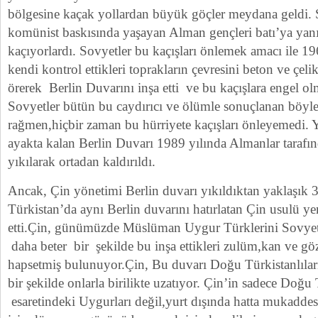
bölgesine kaçak yollardan büyük göçler meydana geldi.
komünist baskısında yaşayan Alman gençleri batı’ya yanı
kaçıyorlardı. Sovyetler bu kaçışları önlemek amacı ile 196
kendi kontrol ettikleri toprakların çevresini beton ve çel
örerek Berlin Duvarını inşa etti ve bu kaçışlara engel ol
Sovyetler bütün bu caydırıcı ve ölümle sonuçlanan böyles
rağmen,hiçbir zaman bu hürriyete kaçışları önleyemedi. Ya
ayakta kalan Berlin Duvarı 1989 yılında Almanlar tarafın
yıkılarak ortadan kaldırıldı.
Ancak, Çin yönetimi Berlin duvarı yıkıldıktan yaklaşık 
Türkistan’da aynı Berlin duvarını hatırlatan Çin usulü ye
etti.Çin, günümüzde Müslüman Uygur Türklerini Sovyet
daha beter bir şekilde bu inşa ettikleri zulüm,kan ve gö
hapsetmiş bulunuyor.Çin, Bu duvarı Doğu Türkistanlıların
bir şekilde onlarla birilikte uzatıyor. Çin’in sadece Doğu
esaretindeki Uygurları değil,yurt dışında hatta mukaddes