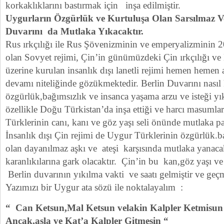
korkaklıklarını bastırmak için inşa edilmiştir.
Uygurların Özgürlük ve Kurtuluşa Olan Sarsılmaz 
Duvarını da Mutlaka Yıkacaktır.
Rus ırkçılığı ile Rus Şövenizminin ve emperyalizminin 2
olan Sovyet rejimi, Çin’in günümüzdeki Çin ırkçılığı ve
üzerine kurulan insanlık dışı lanetli rejimi hemen hemen a
devamı niteliğinde gözükmektedir. Berlin Duvarını nası
özgürlük,bağımsızlık ve insanca yaşama arzu ve isteği yık
özellikle Doğu Türkistan’da inşa ettiği ve harcı masum
Türklerinin canı, kanı ve göz yaşı seli önünde mutlaka pa
İnsanlık dışı Çin rejimi de Uygur Türklerinin özgürlük.b
olan dayanılmaz aşkı ve ateşi karşısında mutlaka yanacak
karanlıkılarına gark olacaktır. Çin’in bu kan,göz yaşı ve
Berlin duvarının yıkılma vakti ve saatı gelmiştir ve geçm
Yazımızı bir Uygur ata sözü ile noktalayalım :
“ Can Ketsun,Mal Ketsun velakin Kalpler Ketmisun =
Ancak,asla ve Kat’a Kalpler Gitmesin “