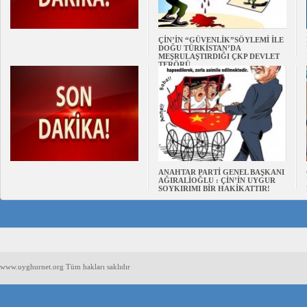
ÇİN’İN “GÜVENLİK”SÖYLEMİ İLE
DOĞU TÜRKİSTAN’DA
MEŞRULAŞTIRDIĞI ÇKP DEVLET
TERÖRÜ
ANAHTAR PARTİ GENEL BAŞKANI
AĞIRALİOĞLU : ÇİN’İN UYGUR
SOYKIRIMI BİR HAKİKATTIR!
www.uyghurnet.org Tüm hakları saklıdır