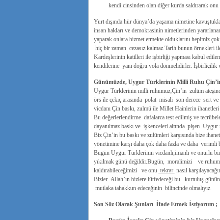
kendi cinsinden olan diğer kurda saldırarak onu
Yurt dışında hür dünya’da yaşama nimetine kavuştukları
insan hakları ve demokrasinin nimetlerinden yararlanara
yaparak onlara hizmet etmekte olduklarını hepimiz çok
hiç bir zaman cezasız kalmaz.Tarih bunun örnekleri ile
Kardeşlerinin katilleri ile işbirliği yapması kabul edile
kendilerine yanı doğru yola dönmelidirler. İşbirliçilik
Günümüzde, Uygur Türklerinin Milli Ruhu Çin’in
Uygur Türklerinin milli ruhumuz,Çin’in zulüm ateşind
örs ile çekiç arasında polat misali son derece sert v
vicdanı Çin baskı, zulmü ile Millet Hainlerin ihanetle
Bu değerlerlendirme dafalarca test edilmiş ve tecrübele
dayanılmaz baskı ve işkenceleri altında pişen Uygur
Biz Çin’in bu baskı ve zulümleri karşısında bize ihane
yönetimine karşı daha çok daha fazla ve daha verimli b
Bugün Uygur Türklerinin vicdanlı,imanlı ve onurlu bi
yıkılmak günü değildir.Bugün, moralimizi ve ruhumuz
kaldırabileceğimizi ve onu
tekrar
nasıl karşılayaca
Bizler Allah’ın bizlere lütfedeceği bu kurtuluş günü
mutlaka tahakkun edeceğinin bilincinde olmalıyız.
Son Söz Olarak Şunları İfade Etmek İstiyorum ;