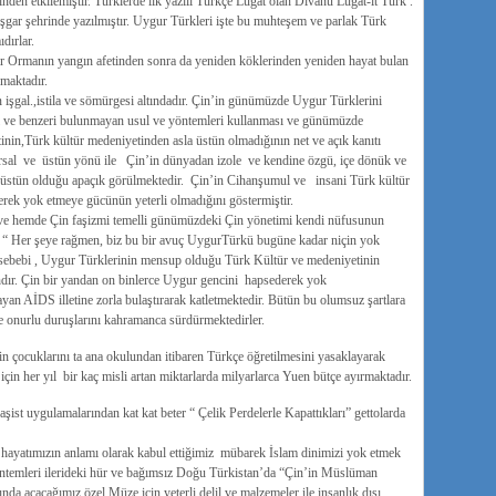
inden etkilemiştir. Türklerde ilk yazılı Türkçe Lügat olan Divanü Lugat-it Türk .
gar şehrinde yazılmıştır. Uygur Türkleri işte bu muhteşem ve parlak Türk
dırlar.
r Ormanın yangın afetinden sonra da yeniden köklerinden yeniden hayat bulan
maktadır.
n işgal.,istila ve sömürgesi altındadır. Çin’in günümüzde Uygur Türklerini
şi ve benzeri bulunmayan usul ve yöntemleri kullanması ve günümüzde
nin,Türk kültür medeniyetinden asla üstün olmadığının net ve açık kanıtı
ersal ve üstün yönü ile Çin’in dünyadan izole ve kendine özgü, içe dönük ve
 üstün olduğu apaçık görülmektedir. Çin’in Cihanşumul ve insani Türk kültür
erek yok etmeye gücünün yeterli olmadığını göstermiştir.
 ve hemde Çin faşizmi temelli günümüzdeki Çin yönetimi kendi nüfusunun
“ Her şeye rağmen, biz bu bir avuç UygurTürkü bugüne kadar niçin yok
 sebebi , Uygur Türklerinin mensup olduğu Türk Kültür ve medeniyetinin
dır. Çin bir yandan on binlerce Uygur gencini hapsederek yok
yan AİDS illetine zorla bulaştırarak katletmektedir. Bütün bu olumsuz şartlara
onurlu duruşlarını kahramanca sürdürmektedirler.
n çocuklarını ta ana okulundan itibaren Türkçe öğretilmesini yasaklayarak
çin her yıl bir kaç misli artan miktarlarda milyarlarca Yuen bütçe ayırmaktadır.
şist uygulamalarından kat kat beter “ Çelik Perdelerle Kapattıkları” gettolarda
 hayatımızın anlamı olarak kabul ettiğimiz mübarek İslam dinimizi yok etmek
öntemleri ilerideki hür ve bağımsız Doğu Türkistan’da “Çin’in Müslüman
da açacağımız özel Müze için yeterli delil ve malzemeler ile insanlık dışı