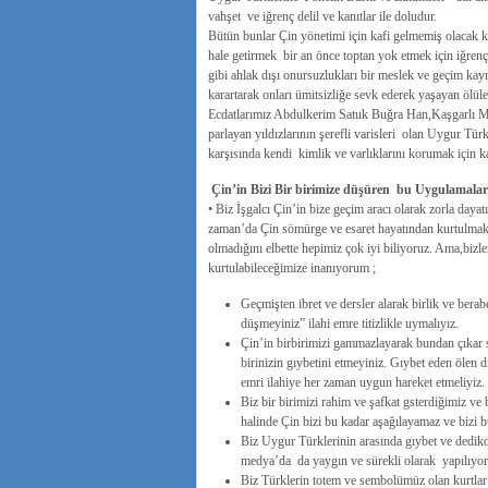
vahşet ve iğrenç delil ve kanıtlar ile doludur.
Bütün bunlar Çin yönetimi için kafi gelmemiş olacak 
hale getirmek bir an önce toptan yok etmek için iğrenç
gibi ahlak dışı onursuzlukları bir meslek ve geçim kayn
karartarak onları ümitsizliğe sevk ederek yaşayan ölüle
Ecdatlarımız Abdulkerim Satuk Buğra Han,Kaşgarlı Mah
parlayan yıldızlarının şerefli varisleri olan Uygur Türk
karşısında kendi kimlik ve varlıklarını korumak için 
Çin’in Bizi Bir birimize düşüren bu Uygulamaları
• Biz İşgalcı Çin’in bize geçim aracı olarak zorla daya
zaman’da Çin sömürge ve esaret hayatından kurtulmak
olmadığını elbette hepimiz çok iyi biliyoruz. Ama,biz
kurtulabileceğimize inanıyorum ;
Geçmişten ibret ve dersler alarak birlik ve berab
düşmeyiniz” ilahi emre titizlikle uymalıyız.
Çin’in birbirimizi gammazlayarak bundan çıkar s
birinizin gıybetini etmeyiniz. Gıybet eden ölen 
emri ilahiye her zaman uygun hareket etmeliyiz.
Biz bir birimizi rahim ve şafkat gsterdiğimiz 
halinde Çin bizi bu kadar aşağılayamaz ve bizi 
Biz Uygur Türklerinin arasında gıybet ve dedi
medya’da da yaygın ve sürekli olarak yapılıyor
Biz Türklerin totem ve sembolümüz olan kurtlar a