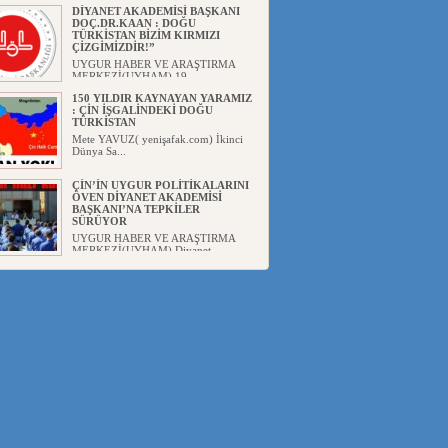
DİYANET AKADEMİSİ BAŞKANI
DOÇ.DR.KAAN : DOĞU
TÜRKİSTAN BİZİM KIRMIZI
ÇİZGİMİZDİR!”
UYGUR HABER VE ARAŞTIRMA
MERKEZİ(UYHAM) 19...
150 YILDIR KAYNAYAN YARAMIZ
: ÇİN İŞGALİNDEKİ DOĞU
TÜRKİSTAN
Mete YAVUZ( yenişafak.com) İkinci
Dünya Sa...
ÇİN’İN UYGUR POLİTİKALARINI
ÖVEN DİYANET AKADEMİSİ
BAŞKANI’NA TEPKİLER
SÜRÜYOR
UYGUR HABER VE ARAŞTIRMA
MERKEZİ(UYHAM) Diyanet
Akademis...
MHP’DEN URUMÇİ KATLİAMI
MESAJİ : 05.07.2009 URUMÇİ
ŞEHİTLERİNİ RAHMETLE
ANIYORUZ
UYGUR HABER VE ARAŞTIRMA
MERKEZİ(UYHAM) Mill...
ÇİN’İN ANKARA BÜYÜKELÇİSİ
JİANG’İN TRABZON ZİYARETİ
Ali ÖZTÜRK( Güneşbakış Gazetesi
yazarı-Trabzon)Geçt...
İŞGALCİ ÇİN’DEN “FETİHLER