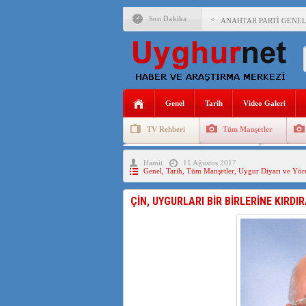
Son Dakika
ANAHTAR PARTİ GENEL 
ÇİN’İN DOĞU TÜRKİST
DİYANET AKADEMİSİ B
150 YILDIR KAYNAYAN
Genel
Tarih
Video Galeri
ÇİN’İN UYGUR POLİTİ
TV Rehberi
Tüm Manşetler
MHP’DEN URUMÇİ KATL
Uygurlarda Düğün ve Cenaze
Uygur 
Hamit
11 Ağustos 2017
ÇİN’İN ANKARA BÜYÜKE
Genel
,
Tarih
,
Tüm Manşetler
,
Uygur Diyarı ve Yöre
İŞGALCİ ÇİN’DEN “FET
ÇİN, UYGURLARI BİR BİRLERİNE KIRDI
SAADET PARTİSİ İLÇE 
İŞGALCİ ÇİN,DOĞU TÜ