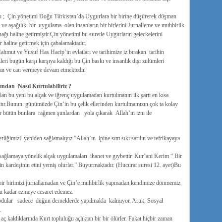
kı ; Çin yönetimi Doğu Türkistan’da Uygurlara bir birine düşürerek düşman
 ve aşağılık bir uygulama olan insanların bir birlerini Jurnalleme ve muhbirlik
ağı haline getirmiştir.Çin yönetimi bu suretle Uygurların geleckelerini
r haline getirmek için çabalamaktadır.
mut ve Yusuf Has Hacip’in evlatları ve tarihimize iz bırakan tarihin
leri bugün karşı karşıya kaldığı bu Çin baskı ve insanlık dışı zulümleri
kan ve can vermeye devam etmektedir.
ndan Nasıl Kurtulabiliriz ?
tılan bu yeni bu alçak ve iğrenç uygulamadan kurtulmanın ilk şartı en kısa
tır.Bunun günümüzde Çin’in bu çelik ellerinden kurtulmamızın çok ta kolay
ler bütün bunlara rağmen şunlardan yola çıkarak Allah’ın izni ile
erliğimizi yeniden sağlamalıyız.”Allah’ın ipine sım sıkı sarılın ve tefrikayaya
ağlamaya yönelik alçak uygulamaları ihanet ve gıybettir. Kur’ani Kerim “ Bir
din kardeşinin etini yemiş olurlar.” Buyurmaktadır. (Hucurat suresi 12. ayet)Bu
ve bir birimizi jurnallamadan ve Çin’e muhbirlik yapmadan kendimize dönmemiz
bu kadar ezmeye cesaret edemez.
kodular sadece düğün derneklerde yapılmakla kalmıyor. Artık, Sosyal
.
ç kaldıklarında Kurt topluluğu açlıktan bir bir ölürler. Fakat hiçbir zaman