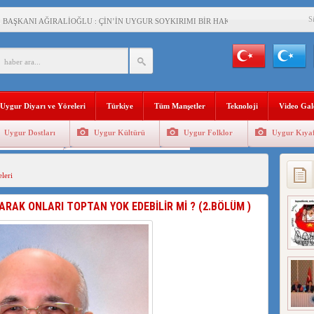
S
BAŞKANI AĞIRALİOĞLU : ÇİN’İN UYGUR SOYKIRIMI BİR HAKİKATTIR!
AN’DAKİ UYGULAMALARI SİSTEMATİK POSTMODERN BİR SOYKIRIMDIR!
AŞKANI DOÇ.DR.KAAN : DOĞU TÜRKİSTAN BİZİM KIRMIZI ÇİZGİMİZDİR!”
 YARAMIZ : ÇİN İŞGALİNDEKİ DOĞU TÜRKİSTAN
Uygur Diyarı ve Yöreleri
Türkiye
Tüm Manşetler
Teknoloji
Video Gal
KALARINI ÖVEN DİYANET AKADEMİSİ BAŞKANI’NA TEPKİLER SÜRÜYOR
Uygur Dostları
Uygur Kültürü
Uygur Folklor
Uygur Kıyaf
İAMI MESAJİ : 05.07.2009 URUMÇİ ŞEHİTLERİNİ RAHMETLE ANIYORUZ
Geleneksel Tip
Uygur Geleneksel Sporlar
LÇİSİ JİANG’İN TRABZON ZİYARETİ
leri
İHLER SULTANI MEHMET”DİZİSİNE GARİP SANSÜR VE HADSIZ İHTAR
RARAK ONLARI TOPTAN YOK EDEBİLİR Mİ ? (2.BÖLÜM )
BAŞKANI : TEMMUZ AYI,DOĞU TÜRKİSTAN İÇİN KATLİAM AYI DEĞİLDİR !
RKİSTAN’DA EN AZ 143 BİN UYGUR ÇOCUĞU AİLELERİNDEN KOPARDI