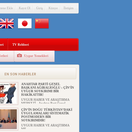
itene Ekle
Kayıt Ol
Giriş
Künye
İletişim
eri
TV Rehberi
etleri
Uygur Yemekleri
EN SON HABERLER
ANAHTAR PARTİ GENEL
BAŞKANI AĞIRALİOĞLU : ÇİN’İN
UYGUR SOYKIRIMI BİR
HAKİKATTIR!
UYGUR HABER VE ARAŞTIRMA
MERKEZİ Anahtar Parti Genel
Başka...
ÇİN’İN DOĞU TÜRKİSTAN’DAKİ
UYGULAMALARI SİSTEMATİK
POSTMODERN BİR
SOYKIRIMDIR!
UYGUR HABER VE ARAŞTIRMA
ME...