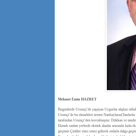
Mehmet Emin HAZRET
Bugünlerde Urumçi’de yaşayan Uygurlar alışkın oldukl
Urumçi’de bu ekmekleri üreten Nanbayların(Tandırda b
tarafından Urumçi’den kovulmuştur. Dükkan ve tandırılar
Ekmek satılan yerlerde ekmek alanlar arasında fazla 
göçmen Çinliler sinsi sinisi gülerek onlarla dalga geçm