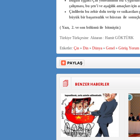
Bugün İşgalcı Çin yönetiminin biz Uygurları
çalışması, bu şen’i ve aşağılık amaçları için as
Çinlilerin bu zehir dolu tertip ve suikastlar
büyük bir başarısızlık ve hüsran ile sonuçla
( Yazı, 2. ve son bölümü ile bitmiştir.)
Türkiye Türkçesine Aktaran : Hamit GÖKTÜRK
Etiketler:
Çin
»
Din
»
Dünya
»
Genel
»
Görüş Yorum
BENZER HABERLER