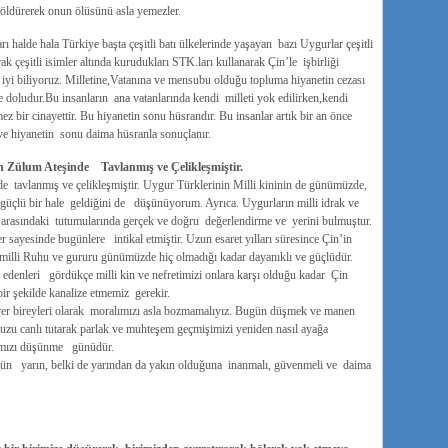
 öldürerek onun ölüsünü asla yemezler.
 halde hala Türkiye başta çeşitli batı ülkelerinde yaşayan bazı Uygurlar çeşitli
k çeşitli isimler altında kurudukları STK.ları kullanarak Çin’le işbirliği
 iyi biliyoruz. Milletine,Vatanına ve mensubu olduğu topluma hiyanetin cezası
 doludur.Bu insanların ana vatanlarında kendi milleti yok edilirken,kendi
mez bir cinayettir. Bu hiyanetin sonu hüsrandır. Bu insanlar artık bir an önce
 ve hiyanetin sonu daima hüsranla sonuçlanır.
 Zülum Ateşinde Tavlanmış ve Çelikleşmiştir.
e tavlanmış ve çelikleşmiştir. Uygur Türklerinin Milli kininin de günümüzde,
e güçlü bir hale geldiğini de düşünüyorum. Ayrıca. Uygurların milli idrak ve
ri arasındaki tutumularında gerçek ve doğru değerlendirme ve yerini bulmuştur.
r sayesinde bugünlere intikal etmiştir. Uzun esaret yılları süresince Çin’in
 milli Ruhu ve gururu günümüzde hiç olmadığı kadar dayanıklı ve güçlüdür.
t edenleri gördükçe milli kin ve nefretimizi onlara karşı olduğu kadar Çin
ir şekilde kanalize etmemiz gerekir.
rer bireyleri olarak moralımızı asla bozmamalıyız. Bugün düşmek ve manen
u canlı tutarak parlak ve muhteşem geçmişimizi yeniden nasıl ayağa
ğımızı düşünme günüdür.
nün yarın, belki de yarından da yakın olduğuna inanmalı, güvenmeli ve daima