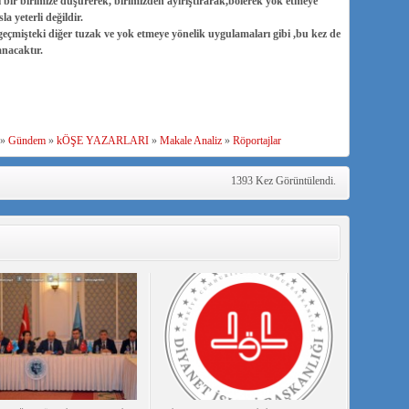
 bir birimize düşürerek, birimizden ayırıştırarak,bölerek yok etmeye
la yeterli değildir.
ı geçmişteki diğer tuzak ve yok etmeye yönelik uygulamaları gibi ,bu kez de
nacaktır.
»
Gündem
»
kÖŞE YAZARLARI
»
Makale Analiz
»
Röportajlar
1393 Kez Görüntülendi.