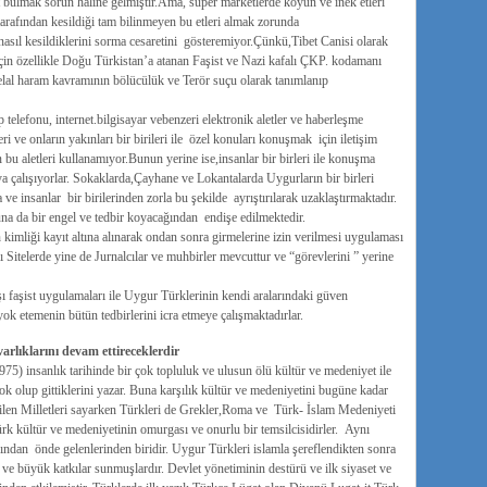
bulmak sorun haline gelmiştir.Ama, süper marketlerde koyun ve inek etleri
tarafından kesildiği tam bilinmeyen bu etleri almak zorunda
nasıl kesildiklerini sorma cesaretini gösteremiyor.Çünkü,Tibet Canisi olarak
için özellikle Doğu Türkistan’a atanan Faşist ve Nazi kafalı ÇKP. kodamanı
elal haram kavramının bölücülük ve Terör suçu olarak tanımlanıp
telefonu, internet.bilgisayar vebenzeri elektronik aletler ve haberleşme
ri ve onların yakınları bir birileri ile özel konuları konuşmak için iletişim
u aletleri kullanamıyor.Bunun yerine ise,insanlar bir birleri ile konuşma
rmaya çalışıyorlar. Sokaklarda,Çayhane ve Lokantalarda Uygurların bir birleri
e insanlar bir birilerinden zorla bu şekilde ayrıştırılarak uzaklaştırmaktadır.
na da bir engel ve tedbir koyacağından endişe edilmektedir.
 kimliği kayıt altına alınarak ondan sonra girmelerine izin verilmesi uygulaması
Sitelerde yine de Jurnalcılar ve muhbirler mevcuttur ve “görevlerini ” yerine
şı faşist uygulamaları ile Uygur Türklerinin kendi aralarındaki güven
ok etemenin bütün tedbirlerini icra etmeye çalışmaktadırlar.
lıklarını devam ettireceklerdir
5) insanlık tarihinde bir çok topluluk ve ulusun ölü kültür ve medeniyet ile
ok olup gittiklerini yazar. Buna karşılık kültür ve medeniyetini bugüne kadar
ebilen Milletleri sayarken Türkleri de Grekler,Roma ve Türk- İslam Medeniyeti
ürk kültür ve medeniyetinin omurgası ve onurlu bir temsilcisidirler. Aynı
ndan önde gelenlerinden biridir. Uygur Türkleri islamla şereflendikten sonra
e büyük katkılar sunmuşlardır. Devlet yönetiminin destürü ve ilk siyaset ve