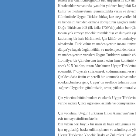
felsefi eser olan Kutadgubilik batı düşüncesini çok der
Karahanlılar zamanında yanı bin yıl önce bugünkü Kaş
kültür ve medeniyetinin günümüzdeki varisi ve devamı
Günümüzde Uygur Türkleri birkaç kez ateşe verilen bi
ve kendisini yeniden ormana dönüştüren ağaçları andır
Doğu Türkistan 268 (ilk istila 1759’da) yıldan beri Çi
toptan yok etmeye yönelik insanlık dışı ve dünyada e
kudurmuş bir hale bürünmesi, Çin kültür ve medeniyeti
olmaktadır. Türk kültür ve medeniyetinin insani üniv
dünya’ya kapalı özgün kültür ve medeniyetinden daha
ve medeniyetinin varisleri Uygur Türklerini asimile ed
1,5 milyar bir Çin ulusunu temsil eden hem komünist
ancak % 5 ‘ni oluşuturan Müslüman Uygur Türklerini 
edemedik ?” diyerek sinirlenerek kudurmalarının esas
Çin’den daha üstün ve şerefli bir konumda olmasından
ederken,binlerce genç Uygur’un özellikle tedavisi olma
rağmen Uygurlar günümüzde, cesur, yüksek moral ve 
Çin yönetimi bütün bunlara ek olarak Uygur Türklerini
yerine sadece Çince öğreterek asimile ve dönüştürmek i
Çin yönetimi, Uygur Türklerini Hitler Almanyası’nın fa
esir tutmayı sürdürmektedir.
Bin yıldan beri büyük bir iman ile bağlı olduğumuz ve
için uyguladığı baskı,zulüm.işkence ve asimilasyon y
Uygur Türklerine Yönelik Baskı ve Zulümleri “ adı altın