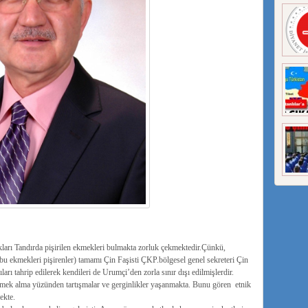
arı Tandırda pişirilen ekmekleri bulmakta zorluk çekmektedir.Çünkü,
u ekmekleri pişirenler) tamamı Çin Faşisti ÇKP.bölgesel genel sekreteri Çin
ı tahrip edilerek kendileri de Urumçi’den zorla sınır dışı edilmişlerdir.
ekmek alma yüzünden tartışmalar ve gerginlikler yaşanmakta. Bunu gören etnik
ekte.