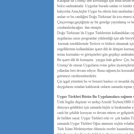
Kasaplar da Urumçi’den kovulduğu için helal kesim et 
bolca satılmaktadır. Uygurlar burada satılan ve kimler 
kalıyorlar.Ama,hiçbir Uygur bu etlerin kim tarafından 
anılan ve bu caniliğini Doğu Türkistan’da icra etmesi 
Çinçuvengo,geçtiğimiz ay bir genelge yayınlamış ve h
cezalandırılacağını ilan etmiştir.
Doğu Türkistan’da Uygur Türklerinin kullandıkları cep 
aygıtlarına casus programlar yüklendiği için aile bireyle
kurmak istediklerinde Terörcü ve bölücü olmamak için b
engellilerinin kullandıkları işaret dili ile iletişim ku
temas kurmaları ve görüşmeleri gün geçtikçe azalmakta v
Bu işaret dili ile konuşma yaygın hale gelirse Çin, bu
Urumçi’de oturan Uygurların evine gelen ziyaretçilerin
yıllardan beri devam ediyor. Buna rağmen,bu korunaklı 
getrimeyi sürdürmektedirler.
Çin işgal yönetimi bu ve benzeri baskıcı ve insanlık dı
duygularını ortadan kaldırarak onların zamanla toptan y
Uygur Türkleri Bütün Bu Uygulamalara rağmen var
Ünlü İngiliz düşünür ve tarihçi Arnold Toybee(1889-197
dünyaya geldikleri için zamanla hiçbir iz bırakmadan y
canlı bir şekilde koruyan ve devam ettiren ve geliştir
ile birlikte sayar. Uygur Türkleri eski ve çok kadim T
zamanda Uygur Türkleri Oğuz atamızın seçkin evlatları
Türk İslam Medeniyetine ölümsüz eserler kazandırmış v