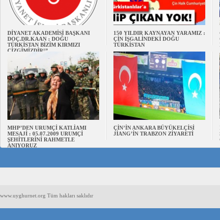
DİYANET AKADEMİSİ BAŞKANI
150 YILDIR KAYNAYAN YARAMIZ :
DOÇ.DR.KAAN : DOĞU
ÇİN İŞGALİNDEKİ DOĞU
TÜRKİSTAN BİZİM KIRMIZI
TÜRKİSTAN
ÇİZGİMİZDİR!”
MHP’DEN URUMÇİ KATLİAMI
ÇİN’İN ANKARA BÜYÜKELÇİSİ
MESAJİ : 05.07.2009 URUMÇİ
JİANG’İN TRABZON ZİYARETİ
ŞEHİTLERİNİ RAHMETLE
ANIYORUZ
www.uyghurnet.org Tüm hakları saklıdır