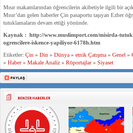
Mısır makamlarından öğrencilerin akibetiyle ilgili bir aç
Mısır’dan gelen haberler Çin pasaportu taşıyan Ezher öğr
tutuklamaların devam ettiği yönünde.
Kaynak : http://www.muslimport.com/misirda-tutukl
ogrencilere-iskence-yapiliyor-6178h.htm
Etiketler:
Çin
»
Din
»
Dünya
»
etnik Çatışma
»
Genel
»
»
Haber
»
Makale Analiz
»
Röportajlar
»
Siyaset
BENZER HABERLER