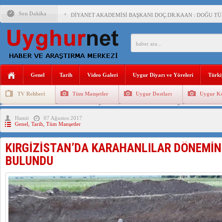
Son Dakika
DİYANET AKADEMİSİ BAŞKANI DOÇ.DR.KAAN : DOĞU TÜR
150 YILDIR KAYNAYAN YARAMIZ : ÇİN İŞGALİNDEKİ DO
ÇİN’İN UYGUR POLİTİKALARINI ÖVEN DİYANET AKADEM
MHP’DEN URUMÇİ KATLİAMI MESAJİ : 05.07.2009 URUM
Genel
Tarih
Video Galeri
Uygur Diyarı ve Yöreleri
Türki
ÇİN’İN ANKARA BÜYÜKELÇİSİ JİANG’İN TRABZON ZİYAR
TV Rehberi
Tüm Manşetler
Uygur Dostları
Uygur Kü
İŞGALCİ ÇİN’DEN “FETİHLER SULTANI MEHMET”DİZİSİN
Uygurlarda Düğün ve Cenaze
Uygur Geleneksel Tip
Uygur Gele
Hamit
07 Ağustos 2017
SAADET PARTİSİ İLÇE BAŞKANI : TEMMUZ AYI,DOĞU TÜR
Genel
,
Tarih
,
Tüm Manşetler
İŞGALCİ ÇİN,DOĞU TÜRKİSTAN’DA EN AZ 143 BİN UYGU
KIRGİZİSTAN’DA KARAHANLILAR DÖNEMİNE
BULUNDU