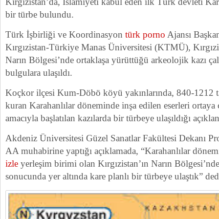
Kırgızistan’da, İslamiyeti kabul eden ilk Türk devleti Ka
bir türbe bulundu.
Türk İşbirliği ve Koordinasyon
türk porno
Ajansı Başkan
Kırgızistan-Türkiye Manas Üniversitesi (KTMÜ), Kırgızi
Narın Bölgesi’nde ortaklaşa yürüttüğü arkeolojik kazı ç
bulgulara ulaşıldı.
Koçkor ilçesi Kum-Döbö köyü yakınlarında, 840-1212 ta
kuran Karahanlılar döneminde inşa edilen eserleri ortay
amacıyla başlatılan kazılarda bir türbeye ulaşıldığı açıklan
Akdeniz Üniversitesi Güzel Sanatlar Fakültesi Dekanı Pr
AA muhabirine yaptığı açıklamada, “Karahanlılar dönem
izle
yerleşim birimi olan Kırgızistan’ın Narın Bölgesi’nde
sonucunda yer altında kare planlı bir türbeye ulaştık” ded