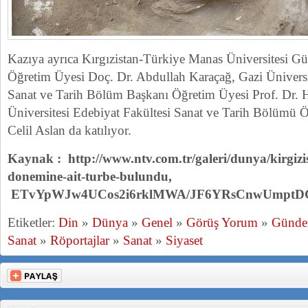
Kazıya ayrıca Kırgızistan-Türkiye Manas Üniversitesi Güz
Öğretim Üyesi Doç. Dr. Abdullah Karaçağ, Gazi Üniversi
Sanat ve Tarih Bölüm Başkanı Öğretim Üyesi Prof. Dr. Ha
Üniversitesi Edebiyat Fakültesi Sanat ve Tarih Bölümü 
Celil Aslan da katılıyor.
Kaynak : http://www.ntv.com.tr/galeri/dunya/kirgizi
donemine-ait-turbe-bulundu,
ETvYpWJw4UCos2i6rklMWA/JF6YRsCnwUmptDG
Etiketler:
Din
»
Dünya
»
Genel
»
Görüş Yorum
»
Günd
Sanat
»
Röportajlar
»
Sanat
»
Siyaset