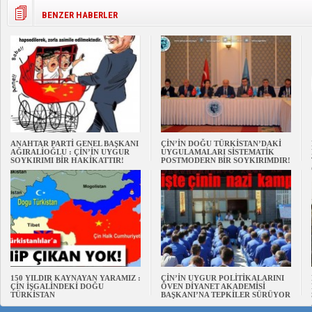
BENZER HABERLER
ANAHTAR PARTİ GENEL BAŞKANI
ÇİN’İN DOĞU TÜRKİSTAN’DAKİ
AĞIRALİOĞLU : ÇİN’İN UYGUR
UYGULAMALARI SİSTEMATİK
SOYKIRIMI BİR HAKİKATTIR!
POSTMODERN BİR SOYKIRIMDIR!
150 YILDIR KAYNAYAN YARAMIZ :
ÇİN’İN UYGUR POLİTİKALARINI
ÇİN İŞGALİNDEKİ DOĞU
ÖVEN DİYANET AKADEMİSİ
TÜRKİSTAN
BAŞKANI’NA TEPKİLER SÜRÜYOR