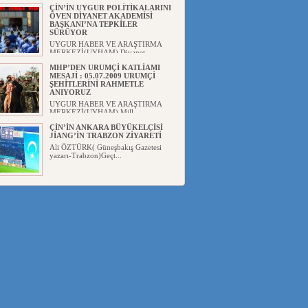
ÇİN’İN UYGUR POLİTİKALARINI
ÖVEN DİYANET AKADEMİSİ
BAŞKANI’NA TEPKİLER
SÜRÜYOR
UYGUR HABER VE ARAŞTIRMA
MERKEZİ(UYHAM) Diyanet
Akademis...
MHP’DEN URUMÇİ KATLİAMI
MESAJİ : 05.07.2009 URUMÇİ
ŞEHİTLERİNİ RAHMETLE
ANIYORUZ
UYGUR HABER VE ARAŞTIRMA
MERKEZİ(UYHAM) Mill...
ÇİN’İN ANKARA BÜYÜKELÇİSİ
JİANG’İN TRABZON ZİYARETİ
Ali ÖZTÜRK( Güneşbakış Gazetesi
yazarı-Trabzon)Geçt...
İŞGALCİ ÇİN’DEN “FETİHLER
SULTANI MEHMET”DİZİSİNE
GARİP SANSÜR VE HADSIZ İHTAR
Av. Oğuzhan ŞAHİN ÇİN'İN
TÜRKİYE'DE SANSÜR ARAYIŞI VE
...
SAADET PARTİSİ İLÇE BAŞKANI :
TEMMUZ AYI,DOĞU TÜRKİSTAN
İÇİN KATLİAM AYI DEĞİLDİR !
UYGUR HABER VE ARAŞTIRMA
MERKEZİ(UYHAM) Komünist
Çin'in...
İŞGALCİ ÇİN,DOĞU