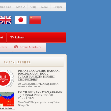
itene Ekle
Kayıt Ol
Giriş
Künye
İletişim
eri
TV Rehberi
etleri
Uygur Yemekleri
EN SON HABERLER
DİYANET AKADEMİSİ BAŞKANI
DOÇ.DR.KAAN : DOĞU
TÜRKİSTAN BİZİM KIRMIZI
ÇİZGİMİZDİR!”
UYGUR HABER VE ARAŞTIRMA
MERKEZİ(UYHAM) 19...
150 YILDIR KAYNAYAN YARAMIZ
: ÇİN İŞGALİNDEKİ DOĞU
TÜRKİSTAN
Mete YAVUZ( yenişafak.com) İkinci
Dünya Sa...