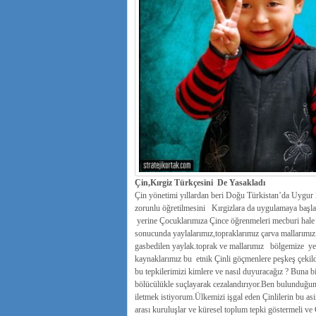
Çin,Kırgiz Türkçesini De Yasakladı
Çin yönetimi yıllardan beri Doğu Türkistan’da Uygur K
zorunlu öğretilmesini Kırgizlara da uygulamaya başlad
yerine Çocuklarımıza Çince öğrenmeleri mecburi hale ge
sonucunda yaylalarımız,topraklarımız çarva mallarımı
gasbedilen yaylak.toprak ve mallarımız bölgemize yerl
kaynaklarımız bu etnik Çinli göçmenlere peşkeş çekild
bu tepkilerimizi kimlere ve nasıl duyuracağız ? Buna b
bölücülükle suçlayarak cezalandırıyor.Ben bulunduğum K
iletmek istiyorum.Ülkemizi işgal eden Çinlilerin bu as
arası kuruluşlar ve küresel toplum tepki göstermeli v