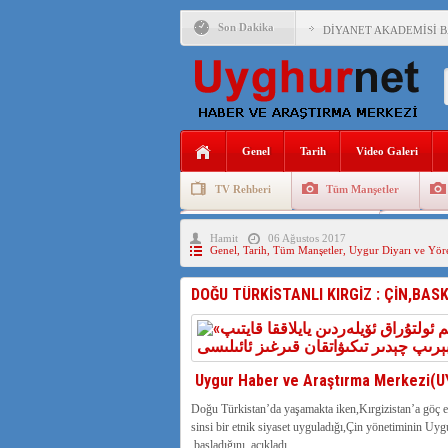
Son Dakika
DİYANET AKADEMİSİ B
150 YILDIR KAYNAYAN
ÇİN’İN UYGUR POLİTİ
MHP’DEN URUMÇİ KATL
Genel
Tarih
Video Galeri
ÇİN’İN ANKARA BÜYÜKE
TV Rehberi
Tüm Manşetler
İŞGALCİ ÇİN’DEN “FET
Uygurlarda Düğün ve Cenaze
Uygur 
Hamit
06 Ağustos 2017
SAADET PARTİSİ İLÇE 
Genel
,
Tarih
,
Tüm Manşetler
,
Uygur Diyarı ve Yöre
İŞGALCİ ÇİN,DOĞU TÜ
DOĞU TÜRKİSTANLI KIRGİZ : ÇİN,BAS
AZİZANA KAŞGAR : IŞI
Uygur Haber ve Araştırma Merkezi(
Doğu Türkistan’da yaşamakta iken,Kırgizistan’a göç e
sinsi bir etnik siyaset uyguladığı,Çin yönetiminin Uy
başladığını açıkladı,