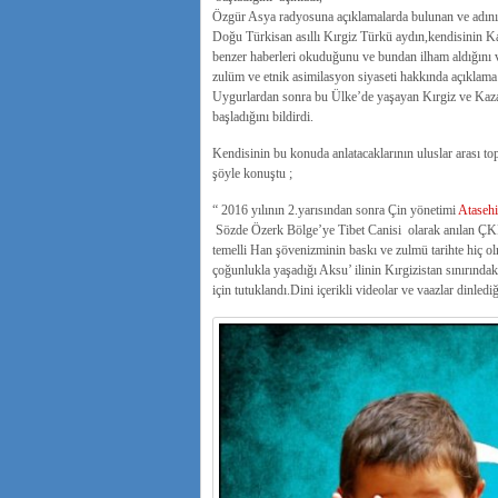
Özgür Asya radyosuna açıklamalarda bulunan ve adın
Doğu Türkisan asıllı Kırgiz Türkü aydın,kendisinin K
benzer haberleri okuduğunu ve bundan ilham aldığını v
zulüm ve etnik asimilasyon siyaseti hakkında açıkla
Uygurlardan sonra bu Ülke’de yaşayan Kırgiz ve Kazak
başladığını bildirdi.
Kendisinin bu konuda anlatacaklarının uluslar arası t
şöyle konuştu ;
“ 2016 yılının 2.yarısından sonra Çin yönetimi
Atasehi
Sözde Özerk Bölge’ye Tibet Canisi olarak anılan ÇKP 
temelli Han şövenizminin baskı ve zulmü tarihte hiç o
çoğunlukla yaşadığı Aksu’ ilinin Kırgizistan sınırınd
için tutuklandı.Dini içerikli videolar ve vaazlar dinled