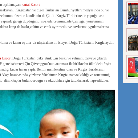
ın açıklamayan
kartal Escort
azakistan, Kırgizistan ve diğer Türkistan Cumhuriyetleri medyasında bu ve
e bunun üzerine kendisinin de Çin’in Kırgiz Türklerine de yaptığı baskı
ma yapmak gereği duyduğunu söyledi. Günümüzde Çin işgal yönetiminin
lara karşı de baskı,zulüm ve etnik ayırımcılık ve soykırım uygulamalarına
opluma ve kamu oyuna da ulaştırılmasını isteyen Doğu Türkistanlı Kırgiz aydını
r Escort
Doğu Türkistan’daki etnik Çin baskı ve zulmünü zirveye çıkardı.
genel sekreteri Çin Çüvenggou’nun atanması ile birlikte bu ülke’deki faşist
lmadığı kadar tavan yaptı. Benim memleketim olan ve Kırgiz Türklerinin
aki Akça kasabasında yüzlerce Müslüman Kırgiz namaz kıldığı ve oruç tuttuğu
iği, dini kitaplar bulundurduğu ve okudukları için tutuklanarak hapsedildiler.