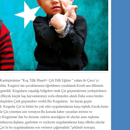
ardeşlerimize “Koş Tillk Maarif= Çift Dilli Eğitim “ yalanı ile Çince’yi
ılar. Kırgizca’nin çocuklarımıza öğretilmesi yasaklandı.Kendi ana dilimizin
tirildi. Kirgizların yaşadığı bölgelere etnik Çin göçmenlerinin yerleştirilmesi
z (Büyük küçük baş hayvanlarımız) zorla elimizden alındı.Daha sonra bizden
eştirilen Çinli göçmenlere verildi.Biz Kırgizların bu hayatı geçim
i. Kırgizlar Çin’in bütün bu yok edici uygulamalarına karşı tepkili,Ancak,bizim
ile Çin yönetimi izin vermiyor.Bu konuda haber yayanları terörist ve
ırgizistan’dan bu durumu sizlerin aracılığınız ile uluslar arası topluma
imilasyon,dışlama ,gasbetme ve soykırım uygulamalarına karşı ülkeler,uluslar
e Çin’in bu uygulamalarına son vermeye çağırmalıdır.”şeklinde konuştu.