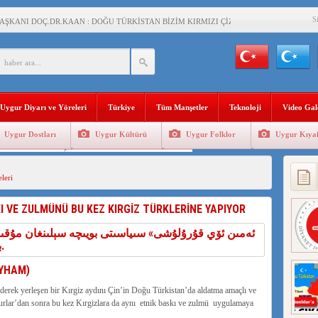
S
AŞKANI DOÇ.DR.KAAN : DOĞU TÜRKİSTAN BİZİM KIRMIZI ÇİZGİMİZDİR!”
 YARAMIZ : ÇİN İŞGALİNDEKİ DOĞU TÜRKİSTAN
KALARINI ÖVEN DİYANET AKADEMİSİ BAŞKANI’NA TEPKİLER SÜRÜYOR
İAMI MESAJİ : 05.07.2009 URUMÇİ ŞEHİTLERİNİ RAHMETLE ANIYORUZ
Uygur Diyarı ve Yöreleri
Türkiye
Tüm Manşetler
Teknoloji
Video Gal
LÇİSİ JİANG’İN TRABZON ZİYARETİ
Uygur Dostları
Uygur Kültürü
Uygur Folklor
Uygur Kıyaf
İHLER SULTANI MEHMET”DİZİSİNE GARİP SANSÜR VE HADSIZ İHTAR
Geleneksel Tip
Uygur Geleneksel Sporlar
BAŞKANI : TEMMUZ AYI,DOĞU TÜRKİSTAN İÇİN KATLİAM AYI DEĞİLDİR !
leri
RKİSTAN’DA EN AZ 143 BİN UYGUR ÇOCUĞU AİLELERİNDEN KOPARDI
KI VE ZULMÜNÜ BU KEZ KIRGİZ TÜRKLERİNE YAPIYOR
KLAR ALTINDA BİR VİTRİN Mİ, SUSTURULMUŞBER HAFİZA Mİ?
UYHAM)
derek yerleşen bir Kırgiz aydını Çin’in Doğu Türkistan’da aldatma amaçlı ve
gurlar’dan sonra bu kez Kırgizlara da aynı etnik baskı ve zulmü uygulamaya