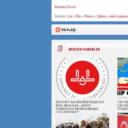
Bostanci Escort
Etiketler:
Çin
»
Din
»
Dünya
»
Eğitim
»
etnik Çatışma
BENZER HABERLER
DİYANET AKADEMİSİ BAŞKANI
150 Y
DOÇ.DR.KAAN : DOĞU
ÇİN İ
TÜRKİSTAN BİZİM KIRMIZI
TÜRKİ
ÇİZGİMİZDİR!”