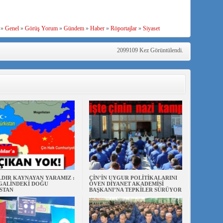
»
Genel
»
Görüş Yorum
»
Gündem
»
Haber
»
Röportajlar
»
Siyaset
2099109 Kez Görüntülendi.
ILDIR KAYNAYAN YARAMIZ :
ÇİN’İN UYGUR POLİTİKALARINI
ŞGALİNDEKİ DOĞU
ÖVEN DİYANET AKADEMİSİ
STAN
BAŞKANI’NA TEPKİLER SÜRÜYOR