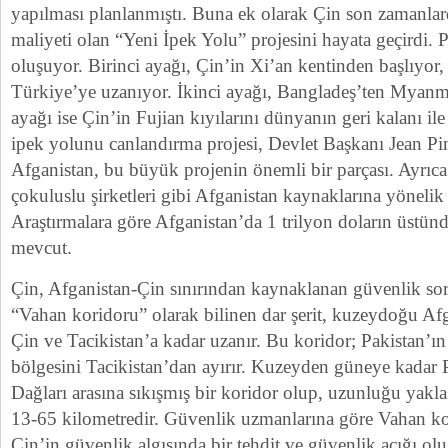
yapılması planlanmıştı. Buna ek olarak Çin son zamanlar
maliyeti olan “Yeni İpek Yolu” projesini hayata geçirdi. 
oluşuyor. Birinci ayağı, Çin’in Xi’an kentinden başlıyor
Türkiye’ye uzanıyor. İkinci ayağı, Bangladeş’ten Myan
ayağı ise Çin’in Fujian kıyılarını dünyanın geri kalanı i
ipek yolunu canlandırma projesi, Devlet Başkanı Jean Pin
Afganistan, bu büyük projenin önemli bir parçası. Ayrıc
çokuluslu şirketleri gibi Afganistan kaynaklarına yönelik
Araştırmalara göre Afganistan’da 1 trilyon doların üstün
mevcut.
Çin, Afganistan-Çin sınırından kaynaklanan güvenlik so
“Vahan koridoru” olarak bilinen dar şerit, kuzeydoğu Af
Çin ve Tacikistan’a kadar uzanır. Bu koridor; Pakistan’ı
bölgesini Tacikistan’dan ayırır. Kuzeyden güneye kadar
Dağları arasına sıkışmış bir koridor olup, uzunluğu yakl
13-65 kilometredir. Güvenlik uzmanlarına göre Vahan ko
Çin’in güvenlik algısında bir tehdit ve güvenlik açığı o