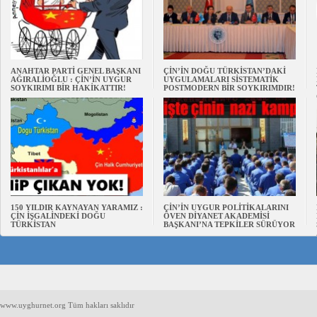
ANAHTAR PARTİ GENEL BAŞKANI
ÇİN’İN DOĞU TÜRKİSTAN’DAKİ
AĞIRALİOĞLU : ÇİN’İN UYGUR
UYGULAMALARI SİSTEMATİK
SOYKIRIMI BİR HAKİKATTIR!
POSTMODERN BİR SOYKIRIMDIR!
150 YILDIR KAYNAYAN YARAMIZ :
ÇİN’İN UYGUR POLİTİKALARINI
ÇİN İŞGALİNDEKİ DOĞU
ÖVEN DİYANET AKADEMİSİ
TÜRKİSTAN
BAŞKANI’NA TEPKİLER SÜRÜYOR
www.uyghurnet.org Tüm hakları saklıdır