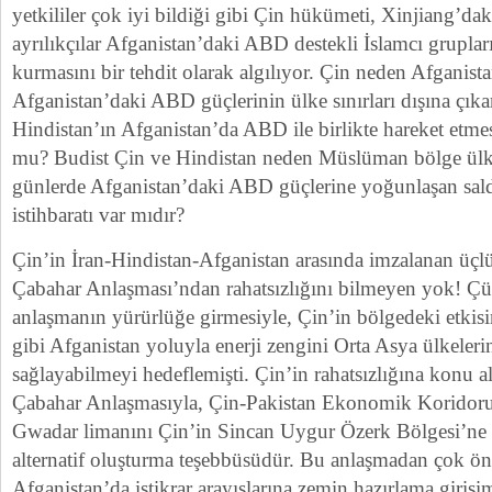
yetkililer çok iyi bildiği gibi Çin hükümeti, Xinjiang’da
ayrılıkçılar Afganistan’daki ABD destekli İslamcı grupları
kurmasını bir tehdit olarak algılıyor. Çin neden Afganist
Afganistan’daki ABD güçlerinin ülke sınırları dışına çıkar
Hindistan’ın Afganistan’da ABD ile birlikte hareket etmes
mu? Budist Çin ve Hindistan neden Müslüman bölge ülke
günlerde Afganistan’daki ABD güçlerine yoğunlaşan saldı
istihbaratı var mıdır?
Çin’in İran-Hindistan-Afganistan arasında imzalanan üçlü 
Çabahar Anlaşması’ndan rahatsızlığını bilmeyen yok! Ç
anlaşmanın yürürlüğe girmesiyle, Çin’in bölgedeki etkisi
gibi Afganistan yoluyla enerji zengini Orta Asya ülkeleri
sağlayabilmeyi hedeflemişti. Çin’in rahatsızlığına konu 
Çabahar Anlaşmasıyla, Çin-Pakistan Ekonomik Koridoru
Gwadar limanını Çin’in Sincan Uygur Özerk Bölgesi’ne 
alternatif oluşturma teşebbüsüdür. Bu anlaşmadan çok ön
Afganistan’da istikrar arayışlarına zemin hazırlama giri