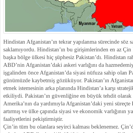
Hindistan Afganistan’ın tekrar yapılanma sürecinde söz s
saklamıyordu. Hindistan’ın bu girişimlerinden en az Çin k
başka bölge ülkesi hiç şüphesiz Pakistan’dı. Hindistan ra
ABD’nin Afganistan’daki askeri varlığını da hazmede
işgalinden önce Afganistan’da siyasi nüfuza sahip olan Pa
günümüzde kaybetmiş gözüküyor. Pakistan’ın Afganistan’
etmek istemesinin arka planında Hindistan’a karşı stratejik
etkiliydi. Pakistan’ın güvenliğine en büyük tehdit olara
Amerika’nın da yardımıyla Afganistan’daki yeni süreçte K
artırmış ve ülke çapında siyasi ve ekonomik varlığının yan
faaliyetlerini pekiştirmiştir.
Çin’in tüm bu olanlara seyirci kalması beklenemez. Çin