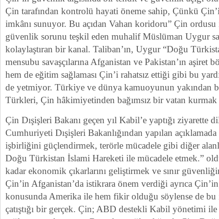
Çin tarafından kontrolü hayati öneme sahip, Çünkü Çin’
imkânı sunuyor. Bu açıdan Vahan koridoru” Çin ordusu il
güvenlik sorunu teşkil eden muhalif Müslüman Uygur sav
kolaylaştıran bir kanal. Taliban’ın, Uygur “Doğu Türkist
mensubu savaşçılarına Afganistan ve Pakistan’ın aşiret b
hem de eğitim sağlaması Çin’i rahatsız ettiği gibi bu ya
de yetmiyor. Türkiye ve dünya kamuoyunun yakından bi
Türkleri, Çin hâkimiyetinden bağımsız bir vatan kurmak i
Çin Dışişleri Bakanı geçen yıl Kabil’e yaptığı ziyarette d
Cumhuriyeti Dışişleri Bakanlığından yapılan açıklamada
işbirliğini güçlendirmek, terörle mücadele gibi diğer alan
Doğu Türkistan İslami Hareketi ile mücadele etmek.” oldu
kadar ekonomik çıkarlarını geliştirmek ve sınır güvenliğ
Çin’in Afganistan’da istikrara önem verdiği ayrıca Çin’in,
konusunda Amerika ile hem fikir olduğu söylense de bu i
çatıştığı bir gerçek. Çin; ABD destekli Kabil yönetimi il