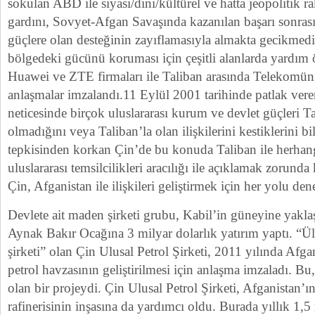
sokulan ABD ile siyasi/dini/kültürel ve hatta jeopolitik ra
gardını, Sovyet-Afgan Savaşında kazanılan başarı sonra
güçlere olan desteğinin zayıflamasıyla almakta gecikmedi
bölgedeki gücünü koruması için çeşitli alanlarda yardım 
Huawei ve ZTE firmaları ile Taliban arasında Telekomün
anlaşmalar imzalandı.11 Eylül 2001 tarihinde patlak vere
neticesinde birçok uluslararası kurum ve devlet güçleri Tal
olmadığını veya Taliban’la olan ilişkilerini kestiklerini 
tepkisinden korkan Çin’de bu konuda Taliban ile herhang
uluslararası temsilcilikleri aracılığı ile açıklamak zorunda
Çin, Afganistan ile ilişkileri geliştirmek için her yolu den
Devlete ait maden şirketi grubu, Kabil’in güneyine yakla
Aynak Bakır Ocağına 3 milyar dolarlık yatırım yaptı. “Ü
şirketi” olan Çin Ulusal Petrol Şirketi, 2011 yılında Af
petrol havzasının geliştirilmesi için anlaşma imzaladı. Bu,
olan bir projeydi. Çin Ulusal Petrol Şirketi, Afganistan’ın
rafinerisinin inşasına da yardımcı oldu. Burada yıllık 1,5