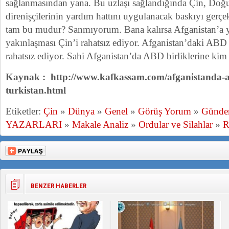
sağlanmasından yana. Bu uzlaşı sağlandığında Çin, Doğ
direnişçilerinin yardım hattını uygulanacak baskıyı gerç
tam bu mudur? Sanmıyorum. Bana kalırsa Afganistan’a y
yakınlaşması Çin’i rahatsız ediyor. Afganistan’daki ABD a
rahatsız ediyor. Sahi Afganistan’da ABD birliklerine kim 
Kaynak : http://www.kafkassam.com/afganistanda-ab
turkistan.html
Etiketler:
Çin
»
Dünya
»
Genel
»
Görüş Yorum
»
Günd
YAZARLARI
»
Makale Analiz
»
Ordular ve Silahlar
»
R
BENZER HABERLER