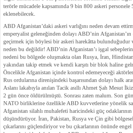
terörle mücadele kapsamında 9 bin 800 askeri personele
eklenebilecek.
ABD Afganistan’daki askeri varlığını neden devam ettirme
emperyalist geleneğinden dolayı ABD’nin Afganistan’ın e
geçirmek için böylesi bir askeri harekâtta bulunduğudur
neden bu değildir! ABD’nin Afganistan’ı işgal sebeplerini
nedeni bu bölgede oluşmakta olan Rusya, İran, Hindistan
yakından takip etmek ve kendi karşıtı bir blok haline ge
Öncelikle Afganistan içinde kontrol edemeyeceği aktörleri
Rus ordularına direnişindeki başarısından dolayı halk ara
Aslanı lakabıyla anılan Tacik asıllı Ahmet Şah Mesut İki
2 gün önce öldürülmüştü. Sonrası zaten malum. Son gün
NATO birliklerine özellikle ABD kuvvetlerine yönelik sal
Afganistan silahlı muhalefeti haricindeki güç odaklarının i
düşündürüyor. İran, Pakistan, Rusya ve Çin gibi bölgesel 
çıkarlarını güçlendiriyor ve bu çıkarlarının önünde eng