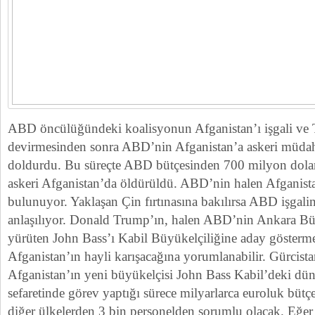
ABD öncülüğündeki koalisyonun Afganistan’ı işgali ve 
devirmesinden sonra ABD’nin Afganistan’a askeri müdaha
doldurdu. Bu süreçte ABD bütçesinden 700 milyon dol
askeri Afganistan’da öldürüldü. ABD’nin halen Afganista
bulunuyor. Yaklaşan Çin fırtınasına bakılırsa ABD işgal
anlaşılıyor. Donald Trump’ın, halen ABD’nin Ankara Büy
yürüten John Bass’ı Kabil Büyükelçiliğine aday gösterm
Afganistan’ın hayli karışacağına yorumlanabilir. Gürcist
Afganistan’ın yeni büyükelçisi John Bass Kabil’deki d
sefaretinde görev yaptığı sürece milyarlarca euroluk bütç
diğer ülkelerden 3 bin personelden sorumlu olacak. Eğer i