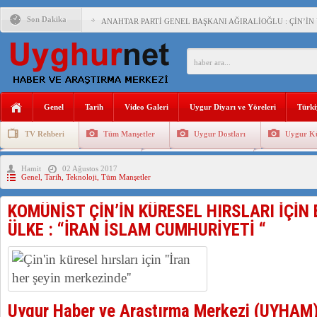
Son Dakika
ANAHTAR PARTİ GENEL BAŞKANI AĞIRALİOĞLU : ÇİN’İN
ÇİN’İN DOĞU TÜRKİSTAN’DAKİ UYGULAMALARI SİSTEM
DİYANET AKADEMİSİ BAŞKANI DOÇ.DR.KAAN : DOĞU TÜR
150 YILDIR KAYNAYAN YARAMIZ : ÇİN İŞGALİNDEKİ DO
Genel
Tarih
Video Galeri
Uygur Diyarı ve Yöreleri
Türki
ÇİN’İN UYGUR POLİTİKALARINI ÖVEN DİYANET AKADEM
TV Rehberi
Tüm Manşetler
Uygur Dostları
Uygur Kü
MHP’DEN URUMÇİ KATLİAMI MESAJİ : 05.07.2009 URUM
Uygurlarda Düğün ve Cenaze
Uygur Geleneksel Tip
Uygur Gele
Hamit
02 Ağustos 2017
ÇİN’İN ANKARA BÜYÜKELÇİSİ JİANG’İN TRABZON ZİYAR
Genel
,
Tarih
,
Teknoloji
,
Tüm Manşetler
KOMÜNİST ÇİN’İN KÜRESEL HIRSLARI İÇİN 
ÜLKE : “İRAN İSLAM CUMHURİYETİ “
Uygur Haber ve Araştırma Merkezi (UYHAM