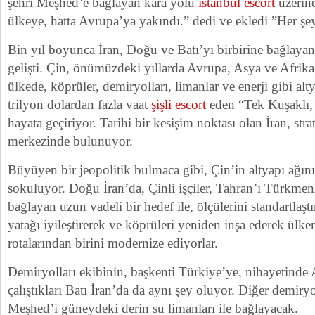
şehri Meşhed’e bağlayan kara yolu
istanbul escort
üzerin
ülkeye, hatta Avrupa’ya yakındı.” dedi ve ekledi ”Her şe
Bin yıl boyunca İran, Doğu ve Batı’yı birbirine bağlayan 
gelişti. Çin, önümüzdeki yıllarda Avrupa, Asya ve Afrika
ülkede, köprüler, demiryolları, limanlar ve enerji gibi alt
trilyon dolardan fazla vaat
şişli escort
eden “Tek Kuşaklı, 
hayata geçiriyor. Tarihi bir kesişim noktası olan İran, stra
merkezinde bulunuyor.
Büyüyen bir jeopolitik bulmaca gibi, Çin’in altyapı ağını
sokuluyor. Doğu İran’da, Çinli işçiler, Tahran’ı Türkmen
bağlayan uzun vadeli bir hedef ile, ölçülerini standartlaşt
yatağı iyileştirerek ve köprüleri yeniden inşa ederek ül
rotalarından birini modernize ediyorlar.
Demiryolları ekibinin, başkenti Türkiye’ye, nihayetind
çalıştıkları Batı İran’da da aynı şey oluyor. Diğer demiry
Meşhed’i güneydeki derin su limanları ile bağlayacak.