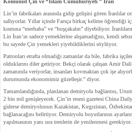
Komünist Çin ve “İslam Cumuhuriyeti ” İran
Lin’in fabrikaları arasında gidip gelişini gören İranlılar 
sallıyorlar. Yıllar içinde Farsça birkaç kelime öğrendiği iç
kısmına “merhaba” ve “hoşçakalın” diyebiliyor. İranlıların
Lin İran’ın sadece yemeklerine alışamadığını, kendi sebzele
bu sayede Çin yemekleri yiyebildiklerini söylüyor.
Patronları etrafta olmadığı zamanlar da bile, fabrika işçil
olduklarını diler getiriyor. Bekçi olarak çalışan Amir Dali
zamanında veriyorlar, insanları kovmaktan çok işe alıyor
durumunda ekonomimiz güzelleşir.” diyor.
Tamamlandığında, planlanan demiryolu bağlantısı, Urum
2 bin mil genişleyecek. Çin’in resmi gazetesi China Dail
giderse demiryolunun Kazakistan, Kırgızistan, Özbekist
bağlanacağını belirtiyor. Demiryolu boyutlarının ayarlanm
yapılmasının yanı sıra trenlerin de yenilenmesi gerekiyor.