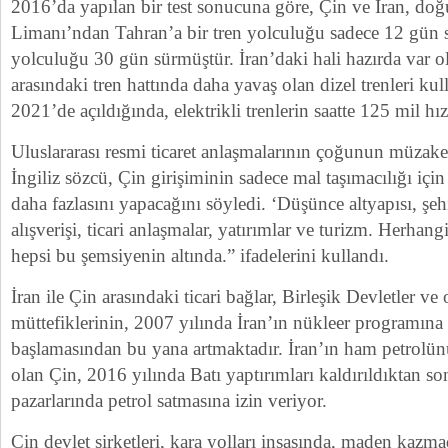
2016’da yapılan bir test sonucuna göre, Çin ve İran, do
Limanı’ndan Tahran’a bir tren yolculuğu sadece 12 gün 
yolculuğu 30 gün sürmüştür. İran’daki hali hazırda var 
arasındaki tren hattında daha yavaş olan dizel trenleri kul
2021’de açıldığında, elektrikli trenlerin saatte 125 mil hı
Uluslararası resmi ticaret anlaşmalarının çoğunun müzaker
İngiliz sözcü, Çin girişiminin sadece mal taşımacılığı iç
daha fazlasını yapacağını söyledi. ‘Düşünce altyapısı, şeh
alışverişi, ticari anlaşmalar, yatırımlar ve turizm. Herhangi
hepsi bu şemsiyenin altında.” ifadelerini kullandı.
İran ile Çin arasındaki ticari bağlar, Birleşik Devletler ve 
müttefiklerinin, 2007 yılında İran’ın nükleer programın
başlamasından bu yana artmaktadır. İran’ın ham petrolün
olan Çin, 2016 yılında Batı yaptırımları kaldırıldıktan so
pazarlarında petrol satmasına izin veriyor.
Çin devlet şirketleri, kara yolları inşasında, maden kazm