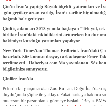
Çin’in İran’a yaptığı Büyük ölçekli yatırımları ve İ
gün geçtikçe artan varlığı, İran’ı tarihte hiç olmad
bağımlı hale getiriyor.
Çinli iş adamları 2013 yılında başlayan “Tek yol, tek 
birlikte İran’daki etkinliklerini arttırırken bu duru
hakimiyet kurduğu yorumları yapılıyor.
New York Times’tan Thomas Erdbrink İran’daki Çin e
hazırladı. Söz konusu dosyayı arkadaşımız Emre To
tercüme etti. Haberiyat.com.’da yayınlanan Söz ko
bilgileri
nize sunuyoruz.
Çinliler İran’da
Pekin’li bir girişimci olan Zuo Ru Lin, Doğu İran’daki iş f
duyduğunda şüphe ile yaklaştı. Fakat haritaya bakınca sı
muazzam bir pazar olarak görmeye başladı. ‘Beyaz BMW’s