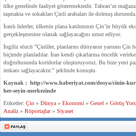
ülke genelinde faaliyet göstermektedir. Tahran’ın mağazal
taşmakta ve sokakları Çinli arabaları ile dolmuş durumda
İranlı liderler, ülkenin plana katılımının Çin’in büyük ek
gerçekleşmesine olanak sağlayacağını umut ediyor.
İngiliz sözcü ”Çinliler, planlarını dünyanın yarısını Çin 
biçimde planladılar. İran kendi çıkarlarına öncelik verirken
doğrultusunda koridorlar oluşturuyoruz. Bu bize yeni paz
imkanı sağlayacaktır.” şeklinde konuştu.
Kaynak : http://www.haberiyat.com/dosya/cinin-kurese
her-seyin-merkezinde
Etiketler:
Çin
»
Dünya
»
Ekonomi
»
Genel
»
Görüş Yor
Analiz
»
Röportajlar
»
Siyaset