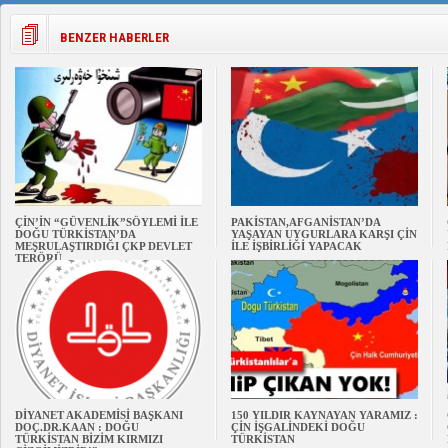
BENZER HABERLER
ÇİN’İN “GÜVENLİK”SÖYLEMİ İLE
PAKİSTAN,AFGANİSTAN’DA
DOĞU TÜRKİSTAN’DA
YAŞAYAN UYGURLARA KARŞI ÇİN
MEŞRULAŞTIRDIĞI ÇKP DEVLET
İLE İŞBİRLİĞİ YAPACAK
TERÖRÜ
DİYANET AKADEMİSİ BAŞKANI
150 YILDIR KAYNAYAN YARAMIZ :
DOÇ.DR.KAAN : DOĞU
ÇİN İŞGALİNDEKİ DOĞU
TÜRKİSTAN BİZİM KIRMIZI
TÜRKİSTAN