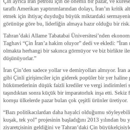
Çin ayrıca İran petrolü için de önemli bir pazar, ve küres
taraflı Amerikan yaptırımlarından dolayı, İran’ın kritik al
etmek için ihtiyaç duyduğu büyük miktardaki sermayenin
görünüşe göre bu, liderliğin almaya hazır olduğu bir risk
Tahran’daki Allame Tabatabai Üniversitesi’nden ekonom
Taghavi “Çin İran’a hakim oluyor” dedi ve ekledi: ”İran
olmakta herhangi bir sakınca görmüyor ve biz birlikte ile
düşünüyorlar.”
İran Çin’den sadece yollar ve demiryolları almıyor. İra
gibi Çinli girişimciler için giderek popüler bir yer haline
hükümetlerinin düşük faizli krediler ve vergi indirimleri
taşındıktan sonra küçük bir imparatorluk inşa etti. Sekiz f
komşu ülkelerde pazar bulan çok çeşitli ürünler üretiyor.
“Bazı politikacılardan daha hayalci olduğumu söyleyebili
kuşak, tek yol” projesinin başladığını 2013 yılından bu 
ziyaretçisinin geldiğini ve Tahran’daki Çin büyükelçisiyl