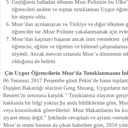
Geçtiğimiz haftadan itibaren Mısır Polisinin bu Ülk
öğrencileri aniden ve toptan tutuklaması Uygur öğre
bir sürpriz oldu.
Mısır’dan ayrılamayan ve Türkiye ve diğer ülkeler
öğrenciler ise ,Mısır Polisine yakalanmamak için evlerin
Mısır’dan kaçmayı başaran ancak isim vermekten çek
öğrencisi, eğitim ve öğretim ve bilimsel çalışmaların
söyledi. Ancak.mevcut ortamda Mısır’a dönmenin tehl
olduğunu de belirtti.
Çin Uygur Öğrencilerin Mısır’da Tutuklanmasını İn
06 Temmuz 2017 Perşembe günü Pekin’de basın toplantı
Dışişleri Bakanlığı sözcüsü Geng Shuang, Uygurların tutu
Reuters’in sorusuna karşılık “ Tutuklanma olayının gerç
hakkında bir bilgi yoktur.Şu anda bildiklerime göre, Mıs
veya konsolosluk görevlilerini Mısır Makamlarını bu ko
ziyaret etmiş değil.” Şeklinde cevapladı ve ayrıntı verme
Mısır’ın resmi basının da çıkan haberlere göre, 2016 yılı