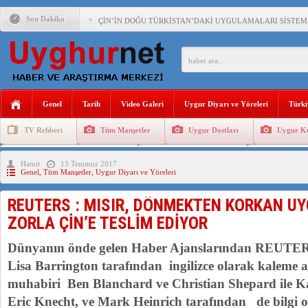
Son Dakika
ÇİN’İN DOĞU TÜRKİSTAN’DAKİ UYGULAMALARI SİSTEM
DİYANET AKADEMİSİ BAŞKANI DOÇ.DR.KAAN : DOĞU TÜR
150 YILDIR KAYNAYAN YARAMIZ : ÇİN İŞGALİNDEKİ DO
ÇİN’İN UYGUR POLİTİKALARINI ÖVEN DİYANET AKADEM
Genel
Tarih
Video Galeri
Uygur Diyarı ve Yöreleri
Türki
MHP’DEN URUMÇİ KATLİAMI MESAJİ : 05.07.2009 URUM
TV Rehberi
Tüm Manşetler
Uygur Dostları
Uygur Kü
ÇİN’İN ANKARA BÜYÜKELÇİSİ JİANG’İN TRABZON ZİYAR
Uygurlarda Düğün ve Cenaze
Uygur Geleneksel Tip
Uygur Gele
Hamit
13 Temmuz 2017
İŞGALCİ ÇİN’DEN “FETİHLER SULTANI MEHMET”DİZİSİN
Genel
,
Tüm Manşetler
,
Uygur Diyarı ve Yöreleri
SAADET PARTİSİ İLÇE BAŞKANI : TEMMUZ AYI,DOĞU TÜR
REUTERS : MISIR, DÖNMEKTEN KORKAN UY
İŞGALCİ ÇİN,DOĞU TÜRKİSTAN’DA EN AZ 143 BİN UYGU
ZORLA ÇİN’E TESLİM EDİYOR
Dünyanın önde gelen Haber Ajanslarından REUTER
Lisa Barrington tarafından ingilizce olarak kaleme a
muhabiri Ben Blanchard ve Christian Shepard ile Ka
Eric Knecht, ve Mark Heinrich tarafından de bilgi o