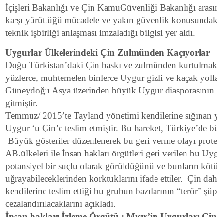
İçişleri Bakanlığı ve Çin KamuGüvenliği Bakanlığı arasınd
karşı yürüttüğü mücadele ve yakın güvenlik konusundaki i
teknik işbirliği anlaşması imzaladığı bilgisi yer aldı.
Uygurlar Ülkelerindeki Çin Zulmünden Kaçıyorlar
Doğu Türkistan’daki Çin baskı ve zulmünden kurtulmak i
yüzlerce, muhtemelen binlerce Uygur gizli ve kaçak yolla
Güneydoğu Asya üzerinden büyük Uygur diasporasının 
gitmiştir.
Temmuz/ 2015’te Tayland yönetimi kendilerine sığınan 
Uygur ‘u Çin’e teslim etmiştir. Bu hareket, Türkiye’de b
Büyük gösteriler düzenlenerek bu geri verme olayı prote
AB.ülkeleri ile İnsan hakları örgütleri geri verilen bu 
potansiyel bir suçlu olarak görüldüğünü ve bunların köt
uğrayabileceklerinden korktuklarını ifade ettiler. Çin da
kendilerine teslim ettiği bu grubun bazılarının “terör” şüp
cezalandırılacaklarını açıkladı.
İnsan hakları İzleme Örgütü : Mısır’in Uygurları Çin