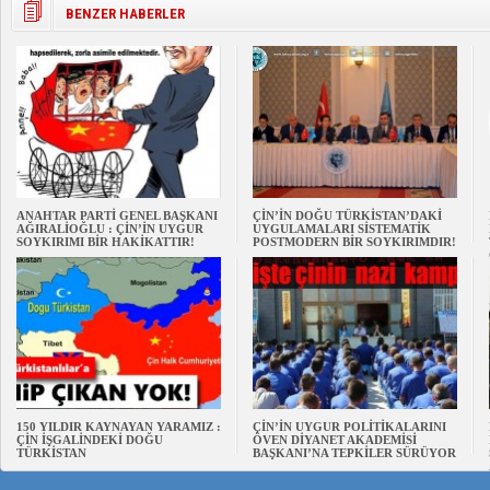
BENZER HABERLER
ANAHTAR PARTİ GENEL BAŞKANI
ÇİN’İN DOĞU TÜRKİSTAN’DAKİ
AĞIRALİOĞLU : ÇİN’İN UYGUR
UYGULAMALARI SİSTEMATİK
SOYKIRIMI BİR HAKİKATTIR!
POSTMODERN BİR SOYKIRIMDIR!
150 YILDIR KAYNAYAN YARAMIZ :
ÇİN’İN UYGUR POLİTİKALARINI
ÇİN İŞGALİNDEKİ DOĞU
ÖVEN DİYANET AKADEMİSİ
TÜRKİSTAN
BAŞKANI’NA TEPKİLER SÜRÜYOR