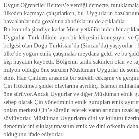
Uygur Öğrenciler Reuters’e verdiği demeçte, tutuklamala
ülkeden kaçmaya çalışırlarken, bu Uygurların bazılarını
havaalanlarında gözaltına alındıklarını de açıkladılar.
Bu konuda şimdiye kadar Mısır yetkililerinden bir açıkl
Uygurlar Türk dilinin ayrı bir lehçesini konuşuyor ve Ç
bölgesi olan Doğu Türkistan’da (Sincan’da) yaşıyorlar . 
ülke’de yoğun etnik çatışmalar meydana geldi ve bu şidde
kişi hayatını kaybetti. Bölgenin tarihi sakinleri olan ve s
milyon olduğu öne sürülen Müslüman Uygurlar ile sonrad
etnik Han Çinlileri arasında bir sürekli çekişme ve gergin
Çin Hükümeti şiddet olaylarına ayrılıkçı İslamcı militanlar
öne sürüyor.Ancak Uygurlar ve diğer Müslüman etnik gur
sebep olarak Çin yönetiminin etnik gurupları etnik ayırım
onları merkezi Çin’e sürgün ederek vatanlarından uzakla
söylüyorlar. Müslüman Uygurların dini ve kültürü üzerin
denetimlerini sıkılaştırmasının etnik ve dini öfkenin dah
olduğunu ifade ediyorlar.