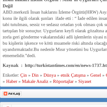
Değil
ABD.merkezli İnsan haklarını İzleme Örgütü(HRW) Asy
konu ile ilgili olarak şunları ifade etti : “ İade edilen in
tabi tutulması, sessiz ve sedasız ortadan yok olması çok s
tartışılan bir sonuçtur. Uygurların keyfi olarak gözaltına 
zorla geri gönderme vakalarındaki adli işlemlerin siyasi nit
bu kişilerin işkence ve kötü muamele riski altında olacağ
uyandırmaktadır.Bu nedenle Mısır yönetimi bu Uygurları
etmemelidir.”dedi.
Kaynak : http://turkistantimes.com/en/news-1737.h
Etiketler:
Çin
»
Din
»
Dünya
»
etnik Çatışma
»
Genel
»
»
Haber
»
Makale Analiz
»
Röportajlar
»
Siyaset