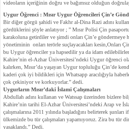
videoların içeriğinin doğru ve bağımsız olduğun doğrula
Uygur Öğrenci : Mısır Uygur Öğrencileri Çin’e Gön
Bir diğer görgü şahidi ve Fakhr al-Dina Razi adını kulla
gördüklerini şöyle anlatıyor ; ” Mısır Polisi Çin pasaport
karakoluna getirdiler ve şimdi onları Çin’e göndermeye h
yönetiminin onları terörle suçlayacakları kesin,Onları Çin
bu Uygur öğrenciler ya hapsedilir ya da idam edilebilirler
Kahire’nin el-Azhar Üniversitesi’ndeki Uygur öğrenci ol
kalırken, Mısır’da yaşayan Uygur topluluğu Çin’de kend
kaderi çok iyi bildikleri için Whatsapp aracılığıyla haberl
çok çekiniyor ve korkuyorlar.” dedi.
Uygurların Mısır’daki İslami Çalışmaları
Abdullah adını kullanan ve Watssap üzerinden bizlere bi
Kahire’nin tarihi El-Azhar Üniversitesi’ndeki Arap ve İsl
çalışmalarına 2011 yılında başladığını belirterek şunları if
ülkemizde bu tür çalışmaları yapamıyoruz. Zira bu tür di
yasaklandı.” Dedi.