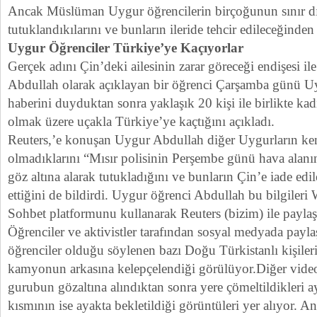
Ancak Müslüman Uygur öğrencilerin birçoğunun sınır dı
tutuklandıkılarını ve bunların ileride tehcir edileceğinde
Uygur Öğrenciler Türkiye’ye Kaçıyorlar
Gerçek adını Çin’deki ailesinin zarar göreceği endişesi il
Abdullah olarak açıklayan bir öğrenci Çarşamba günü Uy
haberini duyduktan sonra yaklaşık 20 kişi ile birlikte kad
olmak üzere uçakla Türkiye’ye kaçtığını açıkladı.
Reuters,’e konuşan Uygur Abdullah diğer Uygurların kend
olmadıklarını “Mısır polisinin Perşembe günü hava alanın
göz altına alarak tutukladığını ve bunların Çin’e iade edi
ettiğini de bildirdi. Uygur öğrenci Abdullah bu bilgileri
Sohbet platformunu kullanarak Reuters (bizim) ile paylaşt
Öğrenciler ve aktivistler tarafından sosyal medyada payla
öğrenciler olduğu söylenen bazı Doğu Türkistanlı kişileri
kamyonun arkasına kelepçelendiği görülüyor.Diğer video
gurubun gözaltına alındıktan sonra yere çömeltildikleri ay
kısmının ise ayakta bekletildiği görüntüleri yer alıyor. A