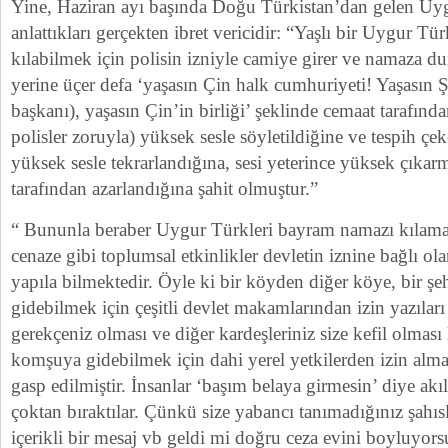
Yine, Haziran ayı başında Doğu Türkistan’dan gelen U
anlattıkları gerçekten ibret vericidir: “Yaşlı bir Uygur 
kılabilmek için polisin izniyle camiye girer ve namaza 
yerine üçer defa ‘yaşasın Çin halk cumhuriyeti! Yaşasın Ş
başkanı), yaşasın Çin’in birliği’ şeklinde cemaat tarafınd
polisler zoruyla) yüksek sesle söyletildiğine ve tespih 
yüksek sesle tekrarlandığına, sesi yeterince yüksek çıkarm
tarafından azarlandığına şahit olmuştur.”
“ Bununla beraber Uygur Türkleri bayram namazı kılama
cenaze gibi toplumsal etkinlikler devletin iznine bağlı ola
yapıla bilmektedir. Öyle ki bir köyden diğer köye, bir şe
gidebilmek için çeşitli devlet makamlarından izin yazılar
gerekçeniz olması ve diğer kardeşleriniz size kefil olma
komşuya gidebilmek için dahi yerel yetkilerden izin alma
gasp edilmiştir. İnsanlar ‘başım belaya girmesin’ diye akıll
çoktan bıraktılar. Çünkü size yabancı tanımadığınız şahıs
içerikli bir mesaj vb geldi mi doğru ceza evini boyluyo