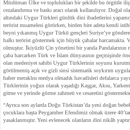
Müslüman Ülke ve toplulukları bir şekilde bu örgütle iliş
cezalandırma ve baskı aracı olarak kullanılıyor. Doğal ol
altındaki Uygur Türkleri günlük dini ibadetlerini yapam
terörist muamelesi görürken, birden bire adeta kendi isti
beyni yıkanmış Uygur Türkü gençleri Suriye’ye gönde
halkı terörist göstermek için büyük çabalar harcamakta. V
olmuştur. İkiyüzlü Çin yönetimi bir yanda Pandalarının 
çaba harcarken Türk ve İslam dünyasının geçmişinde önem
olan medeniyet sahibi Uygur Türklerinin soyunu kurutma
görülmemiş açık ve gizli sinsi sistematik soykırım uygul
haber meraklısı medya olmadık havadisleri defalarca ya
Türklerinin yoğun olarak yaşadığı Kaşgar, Aksu, Yarkent 
gitme ve yerinde görme zahmeti ve cesaretini göstermekte
“Ayrıca son aylarda Doğu Türkistan’da yeni doğan bebekle
çocuklara başta Peygamber Efendimiz olmak üzere 40’ta
yasaklanmıştır. Yeni evlenecek olanların dini nikâh yaptır