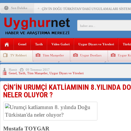
Son Dakika
ÇİN’İN DOĞU TÜRKİSTAN’DAKİ UYGULAMALARI SİSTEM
DİYANET AKADEMİSİ BAŞKANI DOÇ.DR.KAAN : DOĞU TÜR
150 YILDIR KAYNAYAN YARAMIZ : ÇİN İŞGALİNDEKİ DO
ÇİN’İN UYGUR POLİTİKALARINI ÖVEN DİYANET AKADEM
Genel
Tarih
Video Galeri
Uygur Diyarı ve Yöreleri
Türki
MHP’DEN URUMÇİ KATLİAMI MESAJİ : 05.07.2009 URUM
TV Rehberi
Tüm Manşetler
Uygur Dostları
Uygur Kü
ÇİN’İN ANKARA BÜYÜKELÇİSİ JİANG’İN TRABZON ZİYAR
Uygurlarda Düğün ve Cenaze
Uygur Geleneksel Tip
Uygur Gele
Hamit
09 Temmuz 2017
İŞGALCİ ÇİN’DEN “FETİHLER SULTANI MEHMET”DİZİSİN
Genel
,
Tarih
,
Tüm Manşetler
,
Uygur Diyarı ve Yöreleri
SAADET PARTİSİ İLÇE BAŞKANI : TEMMUZ AYI,DOĞU TÜR
ÇİN’İN URUMÇİ KATLİAMININ 8.YILINDA D
İŞGALCİ ÇİN,DOĞU TÜRKİSTAN’DA EN AZ 143 BİN UYGU
NELER OLUYOR ?
Mustafa TOYGAR