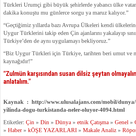
Türkleri Urumçi gibi büyük şehirlerde yabancı ülke vatand
dakika konuştu mu günlerce sorgu ya maruz kalıyor.”
“Geçtiğimiz yıllarda bazı Avrupa Ülkeleri kendi ülkeleri
Uygur Türklerini takip eden Çin ajanlarını yakalayıp sınır 
Türkiye’den de aynı uygulamayı bekliyoruz.”
“Biz Uygur Türkleri için Türkiye, tarihten beri umut ve
kaynağıdır!”
“Zulmün karşısından susan dilsiz şeytan olmayalı
anlatalım.”
Kaynak : http://www.ulusalajans.com/mobil/dunya/
yilinda-dogu-turkistanda-neler-oluyor-4094.html
Etiketler:
Çin
»
Din
»
Dünya
»
etnik Çatışma
»
Genel
»
»
Haber
»
kÖŞE YAZARLARI
»
Makale Analiz
»
Röpor