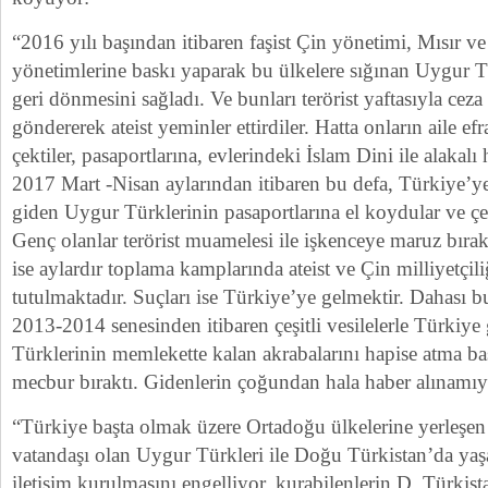
“2016 yılı başından itibaren faşist Çin yönetimi, Mısır v
yönetimlerine baskı yaparak bu ülkelere sığınan Uygur T
geri dönmesini sağladı. Ve bunları terörist yaftasıyla ceza
göndererek ateist yeminler ettirdiler. Hatta onların aile ef
çektiler, pasaportlarına, evlerindeki İslam Dini ile alakalı
2017 Mart -Nisan aylarından itibaren bu defa, Türkiye’ye ç
giden Uygur Türklerinin pasaportlarına el koydular ve çeşit
Genç olanlar terörist muamelesi ile işkenceye maruz bırak
ise aylardır toplama kamplarında ateist ve Çin milliyetçil
tutulmaktadır. Suçları ise Türkiye’ye gelmektir. Dahası 
2013-2014 senesinden itibaren çeşitli vesilelerle Türki
Türklerinin memlekette kalan akrabalarını hapise atma b
mecbur bıraktı. Gidenlerin çoğundan hala haber alınamıy
“Türkiye başta olmak üzere Ortadoğu ülkelerine yerleşen
vatandaşı olan Uygur Türkleri ile Doğu Türkistan’da yaş
iletişim kurulmasını engelliyor, kurabilenlerin D. Türkist