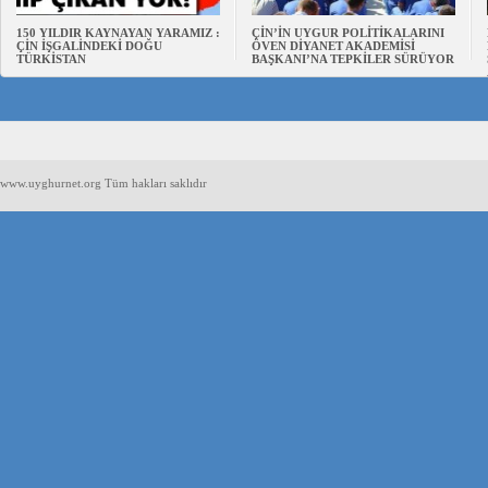
150 YILDIR KAYNAYAN YARAMIZ :
ÇİN’İN UYGUR POLİTİKALARINI
ÇİN İŞGALİNDEKİ DOĞU
ÖVEN DİYANET AKADEMİSİ
TÜRKİSTAN
BAŞKANI’NA TEPKİLER SÜRÜYOR
www.uyghurnet.org Tüm hakları saklıdır