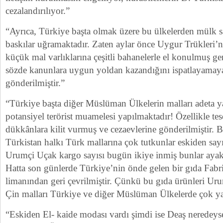
cezalandırılıyor.”
“Ayrıca, Türkiye başta olmak üzere bu ülkelerden mülk sa
baskılar uğramaktadır. Zaten aylar önce Uygur Trükleri’ni
küçük mal varlıklarına çeşitli bahanelerle el konulmuş g
sözde kanunlara uygun yoldan kazandığını ispatlayamayan
gönderilmiştir.”
“Türkiye başta diğer Müslüman Ülkelerin malları adeta y
potansiyel terörist muamelesi yapılmaktadır! Özellikle tese
dükkânlara kilit vurmuş ve cezaevlerine gönderilmiştir. 
Türkistan halkı Türk mallarına çok tutkunlar eskiden sayı
Urumçi Uçak kargo sayısı bugün ikiye inmiş bunlar ayak
Hatta son günlerde Türkiye’nin önde gelen bir gıda Fabri
limanından geri çevrilmiştir. Çünkü bu gıda ürünleri Ur
Çin malları Türkiye ve diğer Müslüman Ülkelerde çok yay
“Eskiden El- kaide modası vardı şimdi ise Deaş neredeys