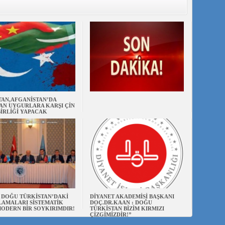
TAN,AFGANİSTAN’DA
AN UYGURLARA KARŞI ÇİN
BİRLİĞİ YAPACAK
N DOĞU TÜRKİSTAN’DAKİ
DİYANET AKADEMİSİ BAŞKANI
AMALARI SİSTEMATİK
DOÇ.DR.KAAN : DOĞU
ODERN BİR SOYKIRIMDIR!
TÜRKİSTAN BİZİM KIRMIZI
ÇİZGİMİZDİR!”