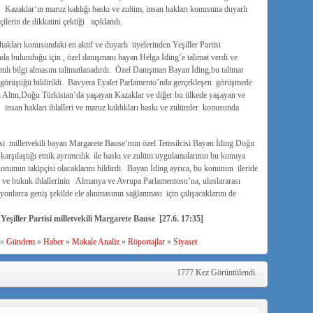
Kazaklar‘ın maruz kaldığı baskı ve zulüm, insan hakları konusuna duyarlı
erin de dikkatini çektiği açıklandı.
ları konusundaki en aktif ve duyarlı üyelerinden Yeşiller Partisi
nda bulunduğu için , özel danışmanı bayan Helga İding’e talimat verdi ve
ılı bilgi almasını talimatlanadırdı. Özel Danışman Bayan İding,bu talimat
görüşüğü bildirildi. Bavyera Eyalet Parlamento’nda gerçekleşen görüşmede
Altın,Doğu Türkistan’da yaşayan Kazaklar ve diğer bu ülkede yaşayan ve
ı insan hakları ihlalleri ve maruz kaldıkları baskı ve zulümler konusunda
tisi milletvekili bayan Margarete Bause’nun özel Temsilcisi Bayan İding Doğu
 karşılaştığı etnik ayrımcılık ile baskı ve zulüm uygulamalarının bu konuya
 konunun takipçisi olacaklarını bildirdi. Bayan İding ayrıca, bu konunun ileride
hak ve hukuk ihlallerinin Almanya ve Avrupa Parlamentosu’na, uluslararası
yonlarca geniş şekilde ele alınmasının sağlanması için çalışacaklarını de
iller Partisi milletvekili Margarete Bause [27.6. 17:35]
»
Gündem
»
Haber
»
Makale Analiz
»
Röportajlar
»
Siyaset
1777 Kez Görüntülendi.