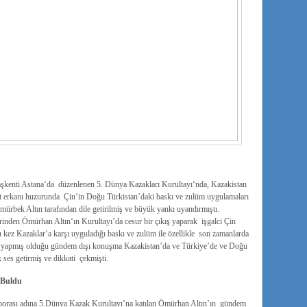
başkenti Astana‘da düzenlenen 5. Dünya Kazakları Kurultayı‘nda, Kazakistan
 erkanı huzurunda Çin’in Doğu Türkistan’daki baskı ve zulüm uygulamaları
rbek Altın tarafından dile getirilmiş ve büyük yankı uyandırmıştı.
nden Ömürhan Altın‘ın Kurultayı’da cesur bir çıkış yaparak işgalci Çin
ez Kazaklar‘a karşı uyguladığı baskı ve zulüm ile özellikle son zamanlarda
nda yapmış olduğu gündem dışı konuşma Kazakistan’da ve Türkiye’de ve Doğu
 ses getirmiş ve dikkati çekmişti.
 Buldu
orası adına 5.Dünya Kazak Kurultayı’na katılan Ömürhan Altın’ın gündem