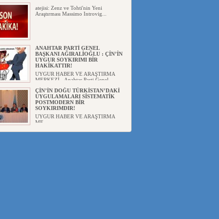
atejisi: Zenz ve Tohti'nin Yeni
Araştırması Massimo Introvig...
ANAHTAR PARTİ GENEL
BAŞKANI AĞIRALİOĞLU : ÇİN’İN
UYGUR SOYKIRIMI BİR
HAKİKATTIR!
UYGUR HABER VE ARAŞTIRMA
MERKEZİ Anahtar Parti Genel
Başka...
ÇİN’İN DOĞU TÜRKİSTAN’DAKİ
UYGULAMALARI SİSTEMATİK
POSTMODERN BİR
SOYKIRIMDIR!
UYGUR HABER VE ARAŞTIRMA
ME...
DİYANET AKADEMİSİ BAŞKANI
DOÇ.DR.KAAN : DOĞU
TÜRKİSTAN BİZİM KIRMIZI
ÇİZGİMİZDİR!”
UYGUR HABER VE ARAŞTIRMA
MERKEZİ(UYHAM) 19...
150 YILDIR KAYNAYAN YARAMIZ
: ÇİN İŞGALİNDEKİ DOĞU
TÜRKİSTAN
Mete YAVUZ( yenişafak.com) İkinci
Dünya Sa...
ÇİN’İN UYGUR POLİTİKALARINI