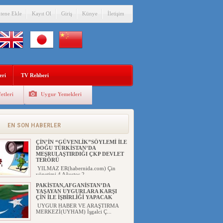
itene Ekle
Kayıt Ol
Giriş
Künye
İletişim
eri
TV Rehberi
etleri
Uygur Yemekleri
EN SON HABERLER
ÇİN’İN “GÜVENLİK”SÖYLEMİ İLE
DOĞU TÜRKİSTAN’DA
MEŞRULAŞTIRDIĞI ÇKP DEVLET
TERÖRÜ
YILMAZ ER(habernida.com) Çin
yönetimi 4 Ağustos 2...
PAKİSTAN,AFGANİSTAN’DA
YAŞAYAN UYGURLARA KARŞI
ÇİN İLE İŞBİRLİĞİ YAPACAK
UYGUR HABER VE ARAŞTIRMA
MERKEZİ(UYHAM) İşgalci Ç...