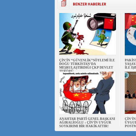
BENZER HABERLER
ÇİN’İN “GÜVENLİK”SÖYLEMİ İLE
PAKİS
DOĞU TÜRKİSTAN’DA
YAŞAY
MEŞRULAŞTIRDIĞI ÇKP DEVLET
İLE İŞ
TERÖRÜ
ANAHTAR PARTİ GENEL BAŞKANI
ÇİN’İ
AĞIRALİOĞLU : ÇİN’İN UYGUR
UYGUL
SOYKIRIMI BİR HAKİKATTIR!
POSTM