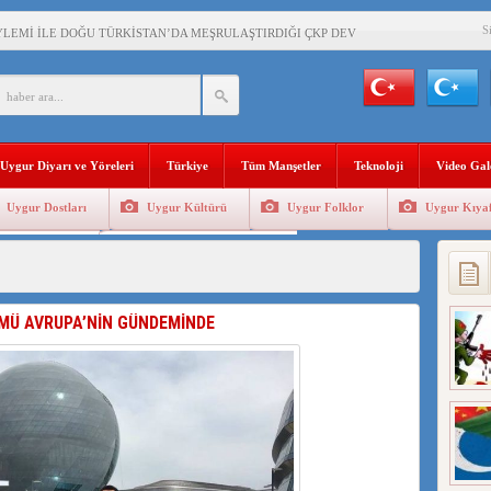
S
YLEMİ İLE DOĞU TÜRKİSTAN’DA MEŞRULAŞTIRDIĞI ÇKP DEVLET TERÖRÜ
’DA YAŞAYAN UYGURLARA KARŞI ÇİN İLE İŞBİRLİĞİ YAPACAK
BAŞKANI AĞIRALİOĞLU : ÇİN’İN UYGUR SOYKIRIMI BİR HAKİKATTIR!
Uygur Diyarı ve Yöreleri
Türkiye
Tüm Manşetler
Teknoloji
Video Gal
AN’DAKİ UYGULAMALARI SİSTEMATİK POSTMODERN BİR SOYKIRIMDIR!
Uygur Dostları
Uygur Kültürü
Uygur Folklor
Uygur Kıyaf
AŞKANI DOÇ.DR.KAAN : DOĞU TÜRKİSTAN BİZİM KIRMIZI ÇİZGİMİZDİR!”
Geleneksel Tip
Uygur Geleneksel Sporlar
 YARAMIZ : ÇİN İŞGALİNDEKİ DOĞU TÜRKİSTAN
KALARINI ÖVEN DİYANET AKADEMİSİ BAŞKANI’NA TEPKİLER SÜRÜYOR
LMÜ AVRUPA’NİN GÜNDEMİNDE
İAMI MESAJİ : 05.07.2009 URUMÇİ ŞEHİTLERİNİ RAHMETLE ANIYORUZ
LÇİSİ JİANG’İN TRABZON ZİYARETİ