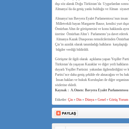
dışı söz alarak Doğu Türkistan’da Uygurlardan sonra 
Almanya’da da geniş yankı bulduğu ve Alman siyasetçil
Almanya‘nın Bavyera Eyalet Parlamentosu‘nun insan hak
Milletvekili bayan Margarete Bause, kendisi yurt dışı
Ömürhan Altın ile görüşmesini ve konu hakkında ayrınt
üzerine Ömürhan Altın’i Parlamento’ya davet ederek 
Almanya Kazak Diasporası temsilcilerinden Ömürhan 
Çin’in azınlık olarak tanımladığı halkların karşılaştığ
bilgiler verdiği bildirildi.
Görüşme ile ilgili olarak açıklama yapan Yeşiller Par
Türkistan’da yaşayan Kazaklar ve diğer yerli halkların
duyarlı Yeşiller Partisini yakından ilgilendirdiğini ve
Partisi’nce daha geniş şekilde ele alınacağını ve bu 
İnsan hakları ve hukuk Kuruluşları ile diğer organizas
sözlerine ekledi.
Kaynak : A.Omen: Bavyera Eyalet Parlamentosu Yeş
Etiketler:
Çin
»
Din
»
Dünya
»
Genel
»
Görüş Yorum