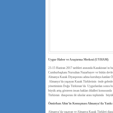
Uygur Haber ve Araştırma Merkezi (UYHAM)
23-15 Haziran 2017 tarihleri arasında Kazakistan‘ın 
Cumhurbaşkanı Nursultan Nazarbayev ve bütün devlet
Almanya Kazak Diyasporası adına kurultaya katılan Ömü
Almanya’da yaşayan Kazak Türklerinin önde gelenleri
yönetiminin Doğu Türkistan‘da Uygurlardan sonra bu k
büyük artış gösteren insan hakları ihlalleri konusu
Türkistan diasporası ile uluslar arası toplumda büyük
Ömürhan Altın’in Konuşması Almanya’da Yankı
Almanya’da yaşayan ve Almanya Kazak Türkleri diasp