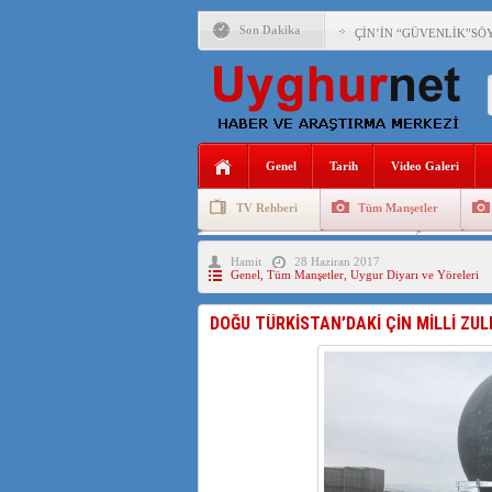
Son Dakika
ÇİN’İN “GÜVENLİK”SÖ
PAKİSTAN,AFGANİSTAN
ANAHTAR PARTİ GENEL 
Genel
Tarih
Video Galeri
ÇİN’İN DOĞU TÜRKİST
TV Rehberi
Tüm Manşetler
DİYANET AKADEMİSİ B
Uygurlarda Düğün ve Cenaze
Uygur 
Hamit
28 Haziran 2017
150 YILDIR KAYNAYAN
Genel
,
Tüm Manşetler
,
Uygur Diyarı ve Yöreleri
ÇİN’İN UYGUR POLİTİ
DOĞU TÜRKİSTAN’DAKİ ÇİN MİLLİ ZU
MHP’DEN URUMÇİ KATL
ÇİN’İN ANKARA BÜYÜKE