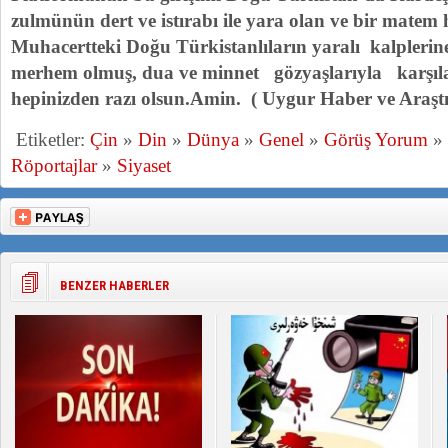
zulmünün dert ve istırabı ile yara olan ve bir matem
Muhacertteki Doğu Türkistanlıların yaralı kalplerin
merhem olmuş, dua ve minnet gözyaşlarıyla karşıla
hepinizden razı olsun.Amin. ( Uygur Haber ve Araşt
Etiketler:
Çin
»
Din
»
Dünya
»
Genel
»
Görüş Yorum
»
Röportajlar
»
Siyaset
BENZER HABERLER