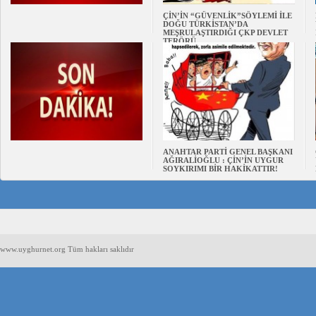
ÇİN’İN “GÜVENLİK”SÖYLEMİ İLE
DOĞU TÜRKİSTAN’DA
MEŞRULAŞTIRDIĞI ÇKP DEVLET
TERÖRÜ
ANAHTAR PARTİ GENEL BAŞKANI
AĞIRALİOĞLU : ÇİN’İN UYGUR
SOYKIRIMI BİR HAKİKATTIR!
www.uyghurnet.org Tüm hakları saklıdır