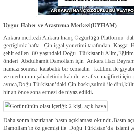
Uygur Haber ve Araştırma Merkezi(UYHAM)
Ankara merkezli Ankara İnanç Özgürlüğü Platformu daha 
geçtiğimiz hafta Çin işgal yönetimi tarafından Kaşgar H
şehit edilen 80 yaşındaki Doğu Türkistanlı Alim,Eğitim
önderi Abdulhamit Damollam için Ankara Hacı Bayra
namazı sonrası kalabalık bir cemaatin katılımı ile gıyab
ve merhumun şahadetinin kabulü ve af ve mağfireti için 
ayrıca,Doğu Türkistan’daki Çin baskı,zulmü ile dini,kült
bir an önce sona ermesi de niyaz edildi.
Daha sonra hazırlanan basın açıklaması okundu.Basın a
Damollam’ın öz geçmişi ile Doğu Türkistan’da islami ,e