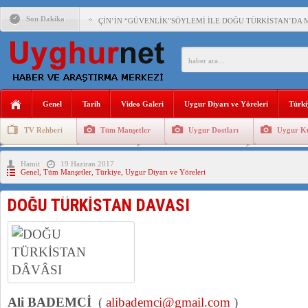
Son Dakika
ÇİN’İN “GÜVENLİK”SÖYLEMİ İLE DOĞU TÜRKİSTAN’DA 
PAKİSTAN,AFGANİSTAN’DA YAŞAYAN UYGURLARA KARŞI Ç
ANAHTAR PARTİ GENEL BAŞKANI AĞIRALİOĞLU : ÇİN’İN
Genel
Tarih
Video Galeri
Uygur Diyarı ve Yöreleri
Türki
ÇİN’İN DOĞU TÜRKİSTAN’DAKİ UYGULAMALARI SİSTEM
TV Rehberi
Tüm Manşetler
Uygur Dostları
Uygur Kü
DİYANET AKADEMİSİ BAŞKANI DOÇ.DR.KAAN : DOĞU TÜR
Uygurlarda Düğün ve Cenaze
Uygur Geleneksel Tip
Uygur Gele
Hamit
19 Haziran 2017
150 YILDIR KAYNAYAN YARAMIZ : ÇİN İŞGALİNDEKİ DO
Genel
,
Tüm Manşetler
,
Türkiye
,
Uygur Diyarı ve Yöreleri
ÇİN’İN UYGUR POLİTİKALARINI ÖVEN DİYANET AKADEM
DOĞU TÜRKİSTAN DAVASI
MHP’DEN URUMÇİ KATLİAMI MESAJİ : 05.07.2009 URUM
Ali BADEMCİ
(
alibademci@gmail.com
)