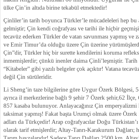
ülke Çin’in altıda birine tekabül etmektedir!
Çinliler’in tarih boyunca Türkler’le mücadeleleri hep 
gelmiştir; Çin kendi coğrafyası ve tarihi ile hiçbir geçm
tecavüz ederken Türkler de vatan savunması yapmış ve
ve Emir Timur’da olduğu üzere Çin üzerine yürümüşlerd
Çin”dir, Türkler hiç bir surette kendilerini koruma reflek
inmemişlerdir; çünkü inenler daima Çinli’leşmiştir. Tarih 
“Kitabeler” gibi yazılı belgeler çok açıktır! Vatana tecav
değil Çin sürüleridir.
Li Sheng’in taze bilgilerine göre Uygur Özerk Bölgesi, 5 Ö
ayrıca il merkezlerine bağlı 9 şehir 7 Özerk şehir,62 İlçe,
857 kasaba bulunuyor. Anlayacağınız Çin emperyalizmi k
taksimat yapmış! Fakat başta Urumçi olmak üzere Özerk il
adları da Türkçedir! Arap coğrafyacılar Doğu Türkistan’
olarak tarif etmişlerdir; Altay-Tanrı-Karakurum Dağları; 
Tarım havzalarıdır! Sadece Tanrı Dağları 2500 km, Alta