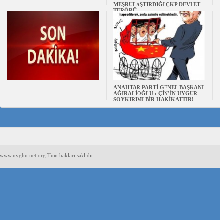
MEŞRULAŞTIRDIĞI ÇKP DEVLET
TERÖRÜ
ANAHTAR PARTİ GENEL BAŞKANI
AĞIRALİOĞLU : ÇİN’İN UYGUR
SOYKIRIMI BİR HAKİKATTIR!
www.uyghurnet.org Tüm hakları saklıdır