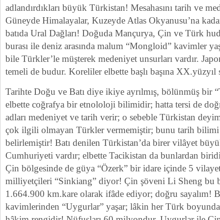
adlandırdıkları büyük Türkistan! Mesahasını tarih ve mede
Güneyde Himalayalar, Kuzeyde Atlas Okyanusu’na kadar
batıda Ural Dağları! Doğuda Mançurya, Çin ve Türk hudu
burası ile deniz arasında malum “Mongloid” kavimler yaş
bile Türkler’le müşterek medeniyet unsurları vardır. Japon
temeli de budur. Koreliler elbette başlı başına XX.yüzyıl s
Tarihte Doğu ve Batı diye ikiye ayrılmış, bölünmüş bir “
elbette coğrafya bir etnololoji bilimidir; hatta tersi de d
adları medeniyet ve tarih verir; o sebeble Türkistan dey
çok ilgili olmayan Türkler vermemiştir; bunu tarih bilimi
belirlemiştir! Batı denilen Türkistan’da birer vilâyet bü
Cumhuriyeti vardır; elbette Tacikistan da bunlardan birid
Çin bölgesinde de güya “Özerk” bir idare içinde 5 vilay
milliyetçileri “Sinkiang” diyor! Çin şöveni Li Sheng bu b
1.664.900 km.kare olarak ifâde ediyor; doğru sayalım! 
kavimlerinden “Uygurlar” yaşar; lâkin her Türk boyunda
hâkim rengidir! Nüfusları 60 milyondur. Uygurlar ile Ç