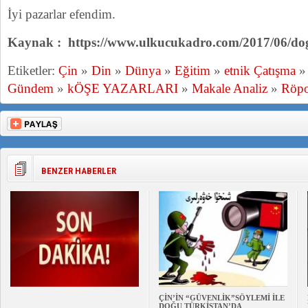
İyi pazarlar efendim.
Kaynak : https://www.ulkucukadro.com/2017/06/dogu
Etiketler:
Çin
»
Din
»
Dünya
»
Eğitim
»
etnik Çatışma
Gündem
»
kÖŞE YAZARLARI
»
Makale Analiz
»
Röpo
BENZER HABERLER
ÇİN’İN “GÜVENLİK”SÖYLEMİ İLE
DOĞU TÜRKİSTAN’DA