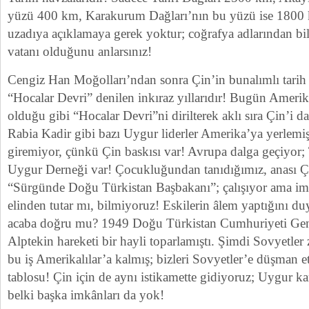
yüzü 400 km, Karakurum Dağları’nın bu yüzü ise 1800 
uzadıya açıklamaya gerek yoktur; coğrafya adlarından bi
vatanı olduğunu anlarsınız!
Cengiz Han Moğolları’ndan sonra Çin’in bunalımlı tarih 
“Hocalar Devri” denilen inkıraz yıllarıdır! Bugün Amerik
olduğu gibi “Hocalar Devri”ni dirilterek aklı sıra Çin’i d
Rabia Kadir gibi bazı Uygur liderler Amerika’ya yerlemi
giremiyor, çünkü Çin baskısı var! Avrupa dalga geçiyor
Uygur Derneği var! Çocukluğundan tanıdığımız, anası Ç
“Sürgünde Doğu Türkistan Başbakanı”; çalışıyor ama imk
elinden tutar mı, bilmiyoruz! Eskilerin âlem yaptığını d
acaba doğru mu? 1949 Doğu Türkistan Cumhuriyeti Gene
Alptekin hareketi bir hayli toparlamıştı. Şimdi Sovyetle
bu iş Amerikalılar’a kalmış; bizleri Sovyetler’e düşman e
tablosu! Çin için de aynı istikamette gidiyoruz; Uygur ka
belki başka imkânları da yok!