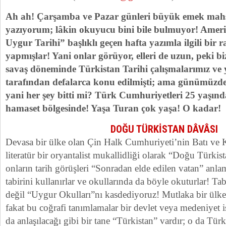
Ah ah! Çarşamba ve Pazar günleri büyük emek mahsü
yazıyorum; lâkin okuyucu bini bile bulmuyor! Ameri
Uygur Tarihi” başlıklı geçen hafta yazımla ilgili bir
yapmışlar! Yani onlar görüyor, elleri de uzun, peki b
savaş döneminde Türkistan Tarihi çalışmalarımız ve 
tarafından defalarca konu edilmişti; ama günümüzde
yani her şey bitti mi? Türk Cumhuriyetleri 25 yaşında
hamaset bölgesinde! Yaşa Turan çok yaşa! O kadar!
DOĞU TÜRKİSTAN DÂVÂSI
Devasa bir ülke olan Çin Halk Cumhuriyeti’nin Batı ve 
literatür bir oryantalist mukallidliği olarak “Doğu Türkist
onların tarih görüşleri “Sonradan elde edilen vatan” anla
tabirini kullanırlar ve okullarında da böyle okuturlar! Tab
değil “Uygur Okulları”nı kasdediyoruz! Mutlaka bir ülken
fakat bu coğrafi tanımlamalar bir devlet veya medeniyet 
da anlaşılacağı gibi bir tane “Türkistan” vardır; o da Tür