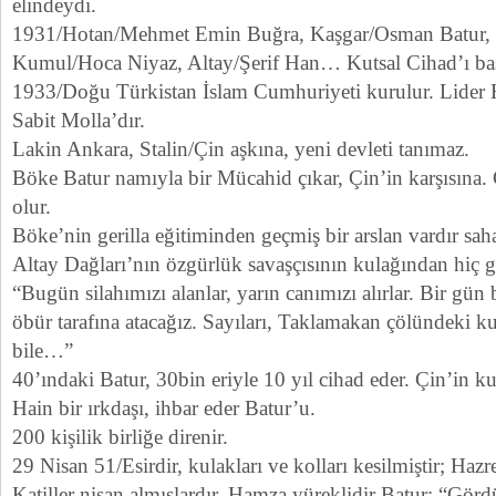
elindeydi.
1931/Hotan/Mehmet Emin Buğra, Kaşgar/Osman Batur, K
Kumul/Hoca Niyaz, Altay/Şerif Han… Kutsal Cihad’ı başl
1933/Doğu Türkistan İslam Cumhuriyeti kurulur. Lider 
Sabit Molla’dır.
Lakin Ankara, Stalin/Çin aşkına, yeni devleti tanımaz.
Böke Batur namıyla bir Mücahid çıkar, Çin’in karşısına. Ça
olur.
Böke’nin gerilla eğitiminden geçmiş bir arslan vardır sa
Altay Dağları’nın özgürlük savaşçısının kulağından hiç g
“Bugün silahımızı alanlar, yarın canımızı alırlar. Bir gün b
öbür tarafına atacağız. Sayıları, Taklamakan çölündeki ku
bile…”
40’ındaki Batur, 30bin eriyle 10 yıl cihad eder. Çin’in k
Hain bir ırkdaşı, ihbar eder Batur’u.
200 kişilik birliğe direnir.
29 Nisan 51/Esirdir, kulakları ve kolları kesilmiştir; Hazr
Katiller nişan almışlardır. Hamza yüreklidir Batur: “Gör