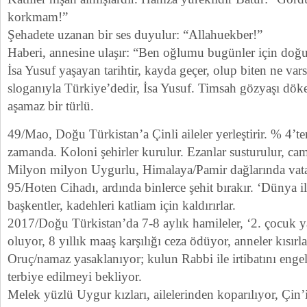
korkmam!”
Şehadete uzanan bir ses duyulur: “Allahuekber!”
Haberi, annesine ulaşır: “Ben oğlumu bugünler için do
İsa Yusuf yaşayan tarihtir, kayda geçer, olup biten ne va
sloganıyla Türkiye’dedir, İsa Yusuf. Timsah gözyaşı dök
aşamaz bir türlü.
49/Mao, Doğu Türkistan’a Çinli aileler yerleştirir. % 4’te
zamanda. Koloni şehirler kurulur. Ezanlar susturulur, cam
Milyon milyon Uygurlu, Himalaya/Pamir dağlarında vata
95/Hoten Cihadı, ardında binlerce şehit bırakır. ‘Dünya il
başkentler, kadehleri katliam için kaldırırlar.
2017/Doğu Türkistan’da 7-8 aylık hamileler, ‘2. çocuk y
oluyor, 8 yıllık maaş karşılığı ceza ödüyor, anneler kısırlaş
Oruç/namaz yasaklanıyor; kulun Rabbi ile irtibatını enge
terbiye edilmeyi bekliyor.
Melek yüzlü Uygur kızları, ailelerinden koparılıyor, Çin’