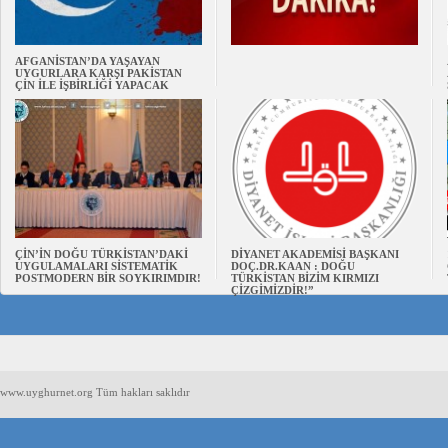
AFGANİSTAN’DA YAŞAYAN
UYGURLARA KARŞI PAKİSTAN
ÇİN İLE İŞBİRLİĞİ YAPACAK
ÇİN’İN DOĞU TÜRKİSTAN’DAKİ
DİYANET AKADEMİSİ BAŞKANI
UYGULAMALARI SİSTEMATİK
DOÇ.DR.KAAN : DOĞU
POSTMODERN BİR SOYKIRIMDIR!
TÜRKİSTAN BİZİM KIRMIZI
ÇİZGİMİZDİR!”
www.uyghurnet.org Tüm hakları saklıdır