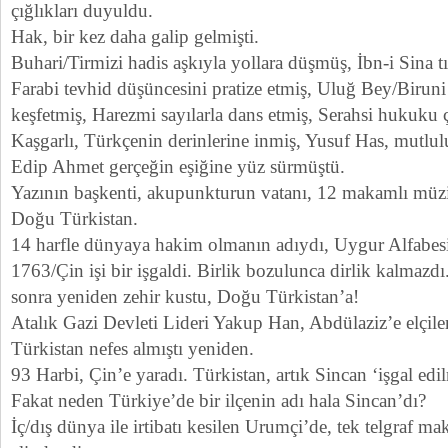
çığlıkları duyuldu.
Hak, bir kez daha galip gelmişti.
Buhari/Tirmizi hadis aşkıyla yollara düşmüş, İbn-i Sina t
Farabi tevhid düşüncesini pratize etmiş, Uluğ Bey/Biruni 
keşfetmiş, Harezmi sayılarla dans etmiş, Serahsi hukuku 
Kaşgarlı, Türkçenin derinlerine inmiş, Yusuf Has, mutlul
Edip Ahmet gerçeğin eşiğine yüz sürmüştü.
Yazının başkenti, akupunkturun vatanı, 12 makamlı müzi
Doğu Türkistan.
14 harfle dünyaya hakim olmanın adıydı, Uygur Alfabesi
1763/Çin işi bir işgaldi. Birlik bozulunca dirlik kalmazd
sonra yeniden zehir kustu, Doğu Türkistan’a!
Atalık Gazi Devleti Lideri Yakup Han, Abdülaziz’e elçiler y
Türkistan nefes almıştı yeniden.
93 Harbi, Çin’e yaradı. Türkistan, artık Sincan ‘işgal edil
Fakat neden Türkiye’de bir ilçenin adı hala Sincan’dı?
İç/dış dünya ile irtibatı kesilen Urumçi’de, tek telgraf m