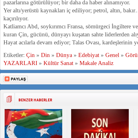
pazarlarına götürülüyor; bir daha da haber alınamıyor.
Yer altı/yerüstü kaynakları iç ediliyor; petrol, altın, bak
kaçırılıyor.
Katliamcı Abd, soykırımcı Fransa, sömürgeci İngiltere ve 
kuran Çin, gücünü, dünyayı kuşatan sahte liderlerden a
Hayat acılarla devam ediyor; Talas Ovası, kardeşlerinin 
Etiketler:
Çin
»
Din
»
Dünya
»
Edebiyat
»
Genel
»
Görü
YAZARLARI
»
Kültür Sanat
»
Makale Analiz
BENZER HABERLER