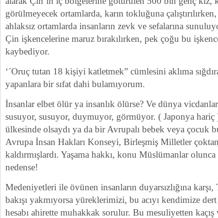
alarak Çin´in iç bölgelerine götürülen 500 bin genç kız, k
görülmeyecek ortamlarda, karın tokluğuna çalıştırılırken,
ahlaksız ortamlarda insanların zevk ve sefalarına sunuluyo
Çin işkencelerine maruz bırakılırken, pek çoğu bu işkenc
kaybediyor.
‘´Oruç tutan 18 kişiyi katletmek” cümlesini aklıma sığd
yapanlara bir sıfat dahi bulamıyorum.
İnsanlar elbet ölür ya insanlık ölürse? Ve dünya vicdanlar
susuyor, susuyor, duymuyor, görmüyor. ( Japonya hariç 
ülkesinde olsaydı ya da bir Avrupalı bebek veya çocuk bu
Avrupa İnsan Hakları Konseyi, Birleşmiş Milletler çokta
kaldırmışlardı. Yaşama hakkı, konu Müslümanlar olunca d
nedense!
Medeniyetleri ile övünen insanların duyarsızlığına karşı,
bakışı yakmıyorsa yüreklerimizi, bu acıyı kendimize de
hesabı ahirette muhakkak sorulur. Bu mesuliyetten kaçı