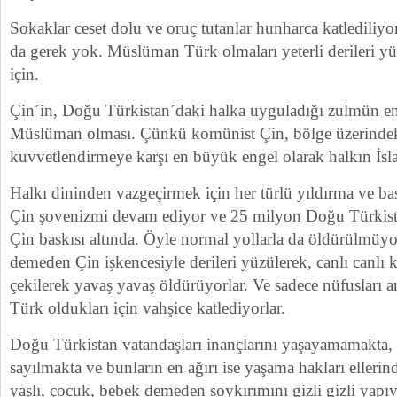
Sokaklar ceset dolu ve oruç tutanlar hunharca katlediliyor
da gerek yok. Müslüman Türk olmaları yeterli derileri yü
için.
Çin´in, Doğu Türkistan´daki halka uyguladığı zulmün e
Müslüman olması. Çünkü komünist Çin, bölge üzerindeki
kuvvetlendirmeye karşı en büyük engel olarak halkın İsl
Halkı dininden vazgeçirmek için her türlü yıldırma ve b
Çin şovenizmi devam ediyor ve 25 milyon Doğu Türkist
Çin baskısı altında. Öyle normal yollarla da öldürülmüyo
demeden Çin işkencesiyle derileri yüzülerek, canlı canlı ke
çekilerek yavaş yavaş öldürüyorlar. Ve sadece nüfusları
Türk oldukları için vahşice katlediyorlar.
Doğu Türkistan vatandaşları inançlarını yaşayamamakta,
sayılmakta ve bunların en ağırı ise yaşama hakları elleri
yaşlı, çocuk, bebek demeden soykırımını gizli gizli yapıy