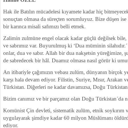
Hak ile Batılın mücadelesi kıyamete kadar hiç bitmeyecek
sonuçtan olmasa da süreçten sorumluyuz. Bize düşen ise
bir karınca misali safımızı belli etmek.
Zalimin zulmüne engel olacak kadar güçlü değilsek bile, 
ve sabrımız var. Buyurulmuş ki ‘Dua müminin silahıdır.´ 
onlar, dua ve sabır. Allah bir dua nakşetsin yüreğimize, şu
de sabredecek bir hâl. Duamız olmasa nasıl görür ki umut
An itibariyle çağımızın vebası zulüm, dünyanın birçok 
karşı hala devam ediyor. Filistin, Suriye, Mısır, Arakan
Türkistan. Diğerleri ne kadar davamızsa, Doğu Türkistan
Bizim canımız ve bir parçamız olan Doğu Türkistan´da n
Komünist Çin devleti, sistematik zulüm, etnik soykırım 
uygulayarak şimdiye kadar 60 milyon Müslümanı öldür
ediyor.