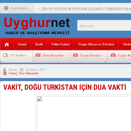
Son Dakika
ÇİN’İN “GÜVENLİK”SÖYLEMİ İLE DOĞU TÜRKİSTAN’DA 
PAKİSTAN,AFGANİSTAN’DA YAŞAYAN UYGURLARA KARŞI Ç
ANAHTAR PARTİ GENEL BAŞKANI AĞIRALİOĞLU : ÇİN’İN
Genel
Tarih
Video Galeri
Uygur Diyarı ve Yöreleri
Türki
ÇİN’İN DOĞU TÜRKİSTAN’DAKİ UYGULAMALARI SİSTEM
TV Rehberi
Tüm Manşetler
Uygur Dostları
Uygur Kü
DİYANET AKADEMİSİ BAŞKANI DOÇ.DR.KAAN : DOĞU TÜR
Uygurlarda Düğün ve Cenaze
Uygur Geleneksel Tip
Uygur Gele
Hamit
26 Mayıs 2017
150 YILDIR KAYNAYAN YARAMIZ : ÇİN İŞGALİNDEKİ DO
Genel
,
Tüm Manşetler
ÇİN’İN UYGUR POLİTİKALARINI ÖVEN DİYANET AKADEM
VAKİT, DOĞU TÜRKİSTAN İÇİN DUA VAKTİ
MHP’DEN URUMÇİ KATLİAMI MESAJİ : 05.07.2009 URUM
ÇİN’İN ANKARA BÜYÜKELÇİSİ JİANG’İN TRABZON ZİYAR