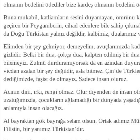
olmanın bedelini ödediler bize kardeş olmanın bedelini 
Buna mukabil, katliamların sesini duyamayan, ömrünü kıl
geçiren bir Peygamberin, cihad edenlere bile sahip çıkm
da Doğu Türkistan yalnız değildir, kalbimiz, dualarımız v
Elimden bir şey gelmiyor, demeyelim, avuçlarımızda kade
gizlidir. Belki bir dua, çokça dua, kalpten edilmiş bir dua 
bilemeyiz. Zulmü durduramıyorsak da en azından duyur
vicdan azalan bir şey değildir, asla bitmez. Çin´de Türk
dediğimizde, faşist de olmayız. Sadece insan oluruz.
Acının dini, ırkı, rengi olmaz. Olur diyenden de insan 
uzattığımızda, çocukların ağlamadığı bir dünyada yaşadı
anlamıyla insan olacağız.
Al bayraktan gök bayrağa selam olsun. Ortak adımız Mü
Filistin, bir yanımız Türkistan´dır.