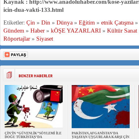
Kaynak : http://www.anadoluhaber.com/kose-yazilari
icin-dua-vakti-133.html
Etiketler:
Çin
»
Din
»
Dünya
»
Eğitim
»
etnik Çatışma
Gündem
»
Haber
»
kÖŞE YAZARLARI
»
Kültür Sanat
Röportajlar
»
Siyaset
BENZER HABERLER
ÇİN’İN “GÜVENLİK”SÖYLEMİ İLE
PAKİSTAN,AFGANİSTAN’DA
DOĞU TÜRKİSTAN’DA
YAŞAYAN UYGURLARA KARŞI ÇİN