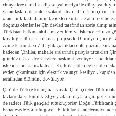
cinayetlere tanıklık edip sosyal medya ile dünyaya duyu
vatandaşları idam ile cezalandırılıyor. Türklerin çocuk d
olan Türk kadınlarının bebekleri kürtaj ile alınıp ölmeleri
doğmuş olanlar ise Çin devleti tarafından zorla alınıp asi
Türkistan halkına akıl almaz zulüm ve işkenceleri reva 
koyduğu nüfus planlaması projesiyle 10 milyon çocuğu an
Anne karnındaki 7-8 aylık çocukları dahi gözünü kırpma
katleden Çinliler, mahalle aralarında parayla tuttukları Çin
gündüz takip ederek evlere baskın düzenliyor. Çocuklar 
işkencesine maruz kalıyor. Korkularından evlerinden çık
evden çıkarılması için elektrik ve suyu kesiliyor, kapıdan 
tarafından ölümüne dövülüyor.
Çin´ de Türkçe konuşmak yasak. Çinli çeteler Türk maha
kızlarında sarkıntılık ediyor, çıkan olaylara Çin polisi m
de sadece Türk gençleri tutukluyorlar. Doğu Türkistanlı g
bahanesiyle zorunlu göçe tabi tutularak, ailelerinden ade