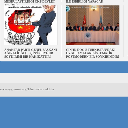
MEŞRULAŞTIRDIĞI ÇKP DEVLET
İLE İŞBİRLİĞİ YAPACAK
TERÖRÜ
ANAHTAR PARTİ GENEL BAŞKANI
ÇİN’İN DOĞU TÜRKİSTAN’DAKİ
AĞIRALİOĞLU : ÇİN’İN UYGUR
UYGULAMALARI SİSTEMATİK
SOYKIRIMI BİR HAKİKATTIR!
POSTMODERN BİR SOYKIRIMDIR!
www.uyghurnet.org Tüm hakları saklıdır