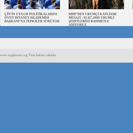
ÇİN’İN UYGUR POLİTİKALARINI
MHP’DEN URUMÇİ KATLİAMI
ÖVEN DİYANET AKADEMİSİ
MESAJİ : 05.07.2009 URUMÇİ
BAŞKANI’NA TEPKİLER SÜRÜYOR
ŞEHİTLERİNİ RAHMETLE
ANIYORUZ
www.uyghurnet.org Tüm hakları saklıdır