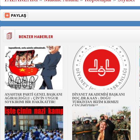
BENZER HABERLER
ANAHTAR PARTİ GENEL BAŞKANI
DİYANET AKADEMİSİ BAŞKANI
AĞIRALİOĞLU : ÇİN’İN UYGUR
DOÇ.DR.KAAN : DOĞU
SOYKIRIMI BİR HAKİKATTIR!
TÜRKİSTAN BİZİM KIRMIZI
ÇİZGİMİZDİR!”