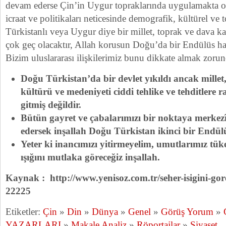
devam ederse Çin’in Uygur topraklarında uygulamakta ol
icraat ve politikaları neticesinde demografik, kültürel v
Türkistanlı veya Uygur diye bir millet, toprak ve dava 
çok geç olacaktır, Allah korusun Doğu’da bir Endülüs ha
Bizim uluslararası ilişkilerimiz bunu dikkate almak zorun
Doğu Türkistan’da bir devlet yıkıldı ancak millet
kültürü ve medeniyeti ciddi tehlike ve tehditlere
gitmiş değildir.
Bütün gayret ve çabalarımızı bir noktaya merkezî
edersek inşallah Doğu Türkistan ikinci bir Endül
Yeter ki inancımızı yitirmeyelim, umutlarımız tük
ışığını mutlaka göreceğiz inşallah.
Kaynak : http://www.yenisoz.com.tr/seher-isigini-gor
22225
Etiketler:
Çin
»
Din
»
Dünya
»
Genel
»
Görüş Yorum
»
YAZARLARI
»
Makale Analiz
»
Röportajlar
»
Siyaset