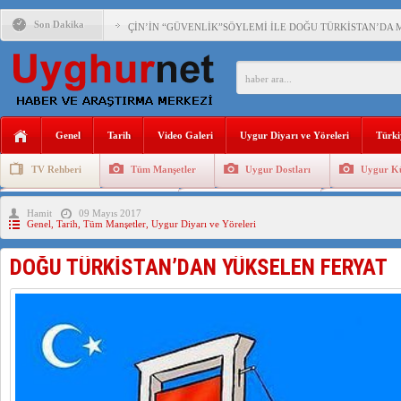
Son Dakika
ÇİN’İN “GÜVENLİK”SÖYLEMİ İLE DOĞU TÜRKİSTAN’DA 
PAKİSTAN,AFGANİSTAN’DA YAŞAYAN UYGURLARA KARŞI Ç
ANAHTAR PARTİ GENEL BAŞKANI AĞIRALİOĞLU : ÇİN’İN
Genel
Tarih
Video Galeri
Uygur Diyarı ve Yöreleri
Türki
ÇİN’İN DOĞU TÜRKİSTAN’DAKİ UYGULAMALARI SİSTEM
TV Rehberi
Tüm Manşetler
Uygur Dostları
Uygur Kü
DİYANET AKADEMİSİ BAŞKANI DOÇ.DR.KAAN : DOĞU TÜR
Uygurlarda Düğün ve Cenaze
Uygur Geleneksel Tip
Uygur Gele
Hamit
09 Mayıs 2017
150 YILDIR KAYNAYAN YARAMIZ : ÇİN İŞGALİNDEKİ DO
Genel
,
Tarih
,
Tüm Manşetler
,
Uygur Diyarı ve Yöreleri
ÇİN’İN UYGUR POLİTİKALARINI ÖVEN DİYANET AKADEM
DOĞU TÜRKİSTAN’DAN YÜKSELEN FERYAT
MHP’DEN URUMÇİ KATLİAMI MESAJİ : 05.07.2009 URUM
ÇİN’İN ANKARA BÜYÜKELÇİSİ JİANG’İN TRABZON ZİYAR