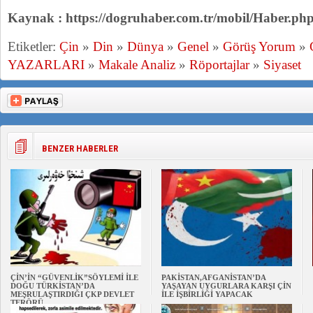
Kaynak : https://dogruhaber.com.tr/mobil/Haber.p
Etiketler:
Çin
»
Din
»
Dünya
»
Genel
»
Görüş Yorum
»
YAZARLARI
»
Makale Analiz
»
Röportajlar
»
Siyaset
BENZER HABERLER
ÇİN’İN “GÜVENLİK”SÖYLEMİ İLE
PAKİSTAN,AFGANİSTAN’DA
DOĞU TÜRKİSTAN’DA
YAŞAYAN UYGURLARA KARŞI ÇİN
MEŞRULAŞTIRDIĞI ÇKP DEVLET
İLE İŞBİRLİĞİ YAPACAK
TERÖRÜ