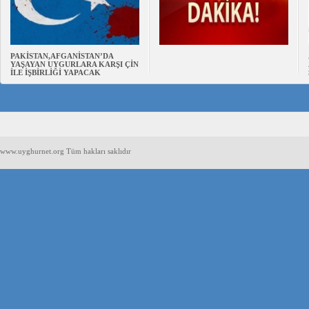
PAKİSTAN,AFGANİSTAN’DA
YAŞAYAN UYGURLARA KARŞI ÇİN
İLE İŞBİRLİĞİ YAPACAK
www.uyghurnet.org Tüm hakları saklıdır