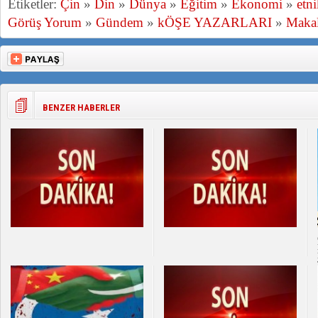
Etiketler:
Çin
»
Din
»
Dünya
»
Eğitim
»
Ekonomi
»
etn
Görüş Yorum
»
Gündem
»
kÖŞE YAZARLARI
»
Makal
BENZER HABERLER