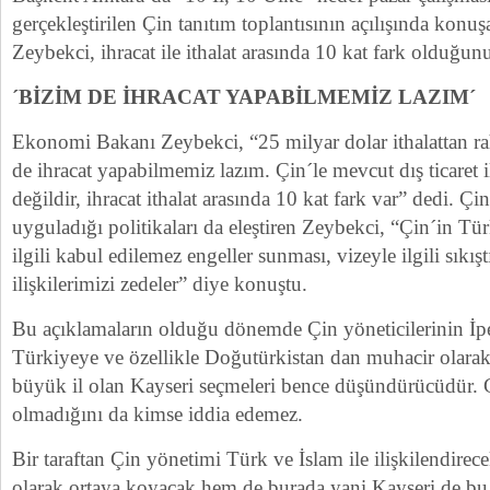
gerçekleştirilen Çin tanıtım toplantısının açılışında ko
Zeybekci, ihracat ile ithalat arasında 10 kat fark olduğun
´BİZİM DE İHRACAT YAPABİLMEMİZ LAZIM´
Ekonomi Bakanı Zeybekci, “25 milyar dolar ithalattan ra
de ihracat yapabilmemiz lazım. Çin´le mevcut dış ticaret i
değildir, ihracat ithalat arasında 10 kat fark var” dedi. Ç
uyguladığı politikaları da eleştiren Zeybekci, “Çin´in Tür
ilgili kabul edilemez engeller sunması, vizeyle ilgili sıkışt
ilişkilerimizi zedeler” diye konuştu.
Bu açıklamaların olduğu dönemde Çin yöneticilerinin İ
Türkiyeye ve özellikle Doğutürkistan dan muhacir olarak
büyük il olan Kayseri seçmeleri bence düşündürücüdür. G
olmadığını da kimse iddia edemez.
Bir taraftan Çin yönetimi Türk ve İslam ile ilişkilendirec
olarak ortaya koyacak hem de burada yani Kayseri de bu