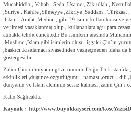
Mücahiddin , Vahab , Seda ,Usame , Zikrullah , Nesrull
,Suriye , Kahire ,Sümeyye ,Zikriye ,Saddam , Türkzaat ,
,İslam , Arafat ,Medine , gibi 29 ismin kullanılması ve 
verilmesi yasaklanmış olup , kullananlara ağır para ceza
atmakla tehdit etmektedir Bu isimlerin arasında Muhamm
,Muslime ,İslam gibi isimlerin oluşu ,işgalci Çin´in yür
,baskıcı ,kısıtlamacı siyasetinden vazgeçmeden ,daha da h
göstergesidir .
Zalim Çinin dünyanın gözü önünde Doğu Türkistan´da ,din
etkinlikleri ,düşünce özgürlüğünü , namazı ,orucu , dili 
dünyanın ve İslam aleminin sessiz kalması ,zalim Çin´i ce
Kalın Sağlıcakla.
Kaynak : http://www.buyukkayseri.com/koseYazisiD