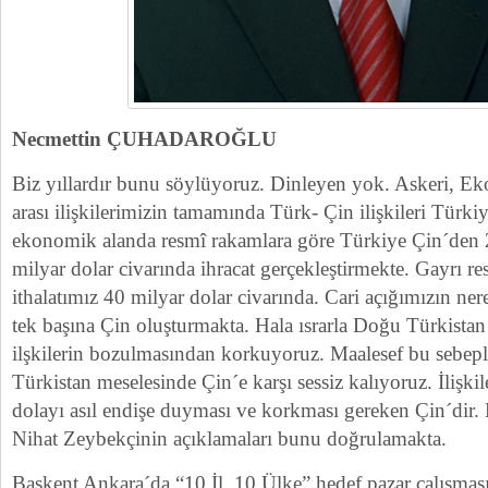
Necmettin ÇUHADAROĞLU
Biz yıllardır bunu söylüyoruz. Dinleyen yok. Askeri, Ek
arası ilişkilerimizin tamamında Türk- Çin ilişkileri Türki
ekonomik alanda resmî rakamlara göre Türkiye Çin´den 25
milyar dolar civarında ihracat gerçekleştirmekte. Gayrı r
ithalatımız 40 milyar dolar civarında. Cari açığımızın ne
tek başına Çin oluşturmakta. Hala ısrarla Doğu Türkistan
ilşkilerin bozulmasından korkuyoruz. Maalesef bu sebep
Türkistan meselesinde Çin´e karşı sessiz kalıyoruz. İlişk
dolayı asıl endişe duyması ve korkması gereken Çin´dir
Nihat Zeybekçinin açıklamaları bunu doğrulamakta.
Başkent Ankara´da “10 İl, 10 Ülke” hedef pazar çalışma