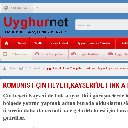
Son Dakika
ÇİN’İN “GÜVENLİK”SÖYLEMİ İLE DOĞU TÜRKİSTAN’DA 
PAKİSTAN,AFGANİSTAN’DA YAŞAYAN UYGURLARA KARŞI Ç
Genel
Tarih
Video Galeri
Uygur Diyarı ve Yöreleri
Türki
ANAHTAR PARTİ GENEL BAŞKANI AĞIRALİOĞLU : ÇİN’İN
TV Rehberi
Tüm Manşetler
Uygur Dostları
Uygur Kü
ÇİN’İN DOĞU TÜRKİSTAN’DAKİ UYGULAMALARI SİSTEM
Uygurlarda Düğün ve Cenaze
Uygur Geleneksel Tip
Uygur Gele
Hamit
26 Nisan 2017
Genel
,
Tüm Manşetler
,
Türkiye
,
Uygur Diyarı ve Yörele
DİYANET AKADEMİSİ BAŞKANI DOÇ.DR.KAAN : DOĞU TÜR
150 YILDIR KAYNAYAN YARAMIZ : ÇİN İŞGALİNDEKİ DO
KOMÜNİST ÇİN HEYETİ,KAYSERİ’DE FİNK AT
ÇİN’İN UYGUR POLİTİKALARINI ÖVEN DİYANET AKADEM
Çin heyeti Kayseri de fink atıyor. İkili görüşmelerde
bölgede yatırım yapmak adına burada olduklarını söy
ticaretin daha da verimli hale getirilebilmesi için bur
getirdiler.