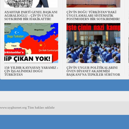
ANAHTAR PARTİ GENEL BAŞKANI
ÇİN’İN DOĞU TÜRKİSTAN’DAKİ
AĞIRALİOĞLU : ÇİN’İN UYGUR
UYGULAMALARI SİSTEMATİK
SOYKIRIMI BİR HAKİKATTIR!
POSTMODERN BİR SOYKIRIMDIR!
150 YILDIR KAYNAYAN YARAMIZ :
ÇİN’İN UYGUR POLİTİKALARINI
ÇİN İŞGALİNDEKİ DOĞU
ÖVEN DİYANET AKADEMİSİ
TÜRKİSTAN
BAŞKANI’NA TEPKİLER SÜRÜYOR
www.uyghurnet.org Tüm hakları saklıdır