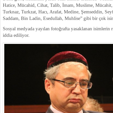
Hatice, Mücahid, Cihat, Talib, İmam, Muslime, Mücahit
Turknaz, Turkzat, Hacı, Arafat, Medine, Şemseddin, Seyf
Saddam, Bin Ladin, Esedullah, Muhlise” gibi bir çok is
Sosyal medyada yayılan fotoğrafta yasaklanan isimlerin 
iddia ediliyor.