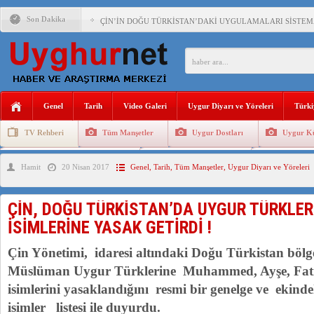
Son Dakika
ÇİN’İN DOĞU TÜRKİSTAN’DAKİ UYGULAMALARI SİSTEM
DİYANET AKADEMİSİ BAŞKANI DOÇ.DR.KAAN : DOĞU TÜR
150 YILDIR KAYNAYAN YARAMIZ : ÇİN İŞGALİNDEKİ DO
ÇİN’İN UYGUR POLİTİKALARINI ÖVEN DİYANET AKADEM
Genel
Tarih
Video Galeri
Uygur Diyarı ve Yöreleri
Türki
MHP’DEN URUMÇİ KATLİAMI MESAJİ : 05.07.2009 URUM
TV Rehberi
Tüm Manşetler
Uygur Dostları
Uygur Kü
ÇİN’İN ANKARA BÜYÜKELÇİSİ JİANG’İN TRABZON ZİYAR
Uygurlarda Düğün ve Cenaze
Uygur Geleneksel Tip
Uygur Gele
Hamit
20 Nisan 2017
Genel
,
Tarih
,
Tüm Manşetler
,
Uygur Diyarı ve Yöreleri
İŞGALCİ ÇİN’DEN “FETİHLER SULTANI MEHMET”DİZİSİN
SAADET PARTİSİ İLÇE BAŞKANI : TEMMUZ AYI,DOĞU TÜR
ÇİN, DOĞU TÜRKİSTAN’DA UYGUR TÜRKLE
İŞGALCİ ÇİN,DOĞU TÜRKİSTAN’DA EN AZ 143 BİN UYGU
İSİMLERİNE YASAK GETİRDİ !
Çin Yönetimi, idaresi altındaki Doğu Türkistan böl
Müslüman Uygur Türklerine Muhammed, Ayşe, Fat
isimlerini yasaklandığını resmi bir genelge ve ekind
isimler listesi ile duyurdu.