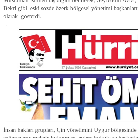
Müslüman isimleri taşıdığını belirterek, Seyfeddin Azizi
Bekri gibi eski sözde özerk bölgesel yönetimi başkanları
olarak gösterdi.
İnsan hakları grupları, Çin yönetimini Uygur bölgesinde h
zalimce muamelede bulunması, evlere hukuksuz baskınlar