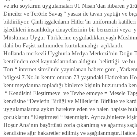
ve ırkı soykırım uygulamaları 01 Nisan’dan itibaren yür
Dinciler ve Terörle Savaş “ yasası ile tavan yaptığı ve b
bildiriliyor. Çinli işgalcıların Hitler’in uniformalı katill
işledikleri insanlıkdışı cinayetlerinin bir benzerini veya
Müslüman Uygur Türklerine uyguladıkları.yaşlı Müslü
dahi bu Faşist zulmünden kurtulamadığı açıklandı.
Hollanda merkezli Uyghuria Medya Merkezi’nin Doğu Tü
kenti’nden özel kaynaklarından aldığını belirttiği ve b
Torı “ internet sitesi’nde yayınlanan habere göre , Yarke
bölgesi 7.No.lu kentte oturan 73 yaşındaki Haticehan H
kent meydanına topladığı binlerce kişinin huzurunda ke
“ Kendisini Eleştirmeye ve Tevbe etmeye = Mesele Tapş
kendisine “Devletin Birliği ve Milletlerin Birlikte ve ka
uygulamalarına aykırı harekete eden ve halen hapiste bulu
çocuklarını “Eleştirmesi “ istenmiştir. Ayrıca,binlerce ki
Hoşur Ana’nın başörtüsü zorla çıkarılmış ve ağarmış saçla
kendisine ağır hakaretler edilmiş ve aşağılanmıştır.Hatic