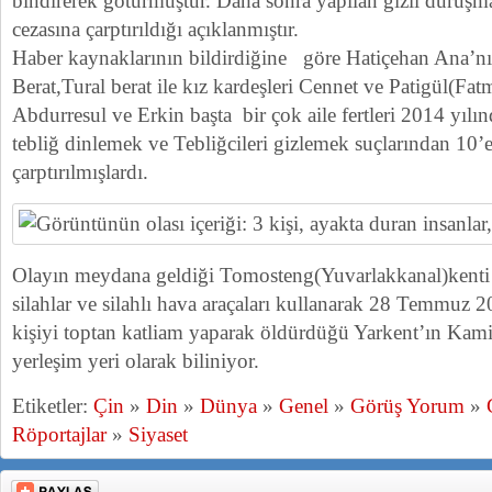
bindirerek götürmüştür. Daha sonra yapılan gizli duruşma
cezasına çarptırıldığı açıklanmıştır.
Haber kaynaklarının bildirdiğine göre Hatiçehan Ana’nı
Berat,Tural berat ile kız kardeşleri Cennet ve Patigül(Fat
Abdurresul ve Erkin başta bir çok aile fertleri 2014 yılı
tebliğ dinlemek ve Tebliğcileri gizlemek suçlarından 10’er
çarptırılmışlardı.
Olayın meydana geldiği Tomosteng(Yuvarlakkanal)kenti 
silahlar ve silahlı hava araçaları kullanarak 28 Temmuz 2
kişiyi toptan katliam yaparak öldürdüğü Yarkent’ın Kamir
yerleşim yeri olarak biliniyor.
Etiketler:
Çin
»
Din
»
Dünya
»
Genel
»
Görüş Yorum
»
Röportajlar
»
Siyaset