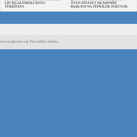
ÇİN İŞGALİNDEKİ DOĞU
ÖVEN DİYANET AKADEMİSİ
TÜRKİSTAN
BAŞKANI’NA TEPKİLER SÜRÜYOR
www.uyghurnet.org Tüm hakları saklıdır