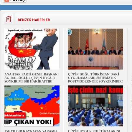
BENZER HABERLER
ANAHTAR PARTİ GENEL BAŞKANI
ÇİN’İN DOĞU TÜRKİSTAN’DAKİ
AĞIRALİOĞLU : ÇİN’İN UYGUR
UYGULAMALARI SİSTEMATİK
SOYKIRIMI BİR HAKİKATTIR!
POSTMODERN BİR SOYKIRIMDIR!
150 YILDIR KAYNAYAN YARAMIZ :
ÇİN’İN UYGUR POLİTİKALARINI