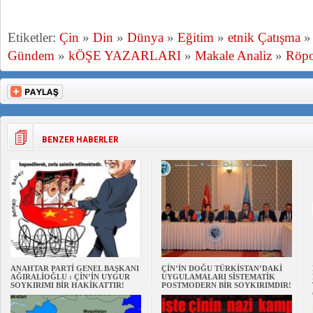
Etiketler:
Çin
»
Din
»
Dünya
»
Eğitim
»
etnik Çatışma
Gündem
»
kÖŞE YAZARLARI
»
Makale Analiz
»
Röpo
BENZER HABERLER
ANAHTAR PARTİ GENEL BAŞKANI
ÇİN’İN DOĞU TÜRKİSTAN’DAKİ
AĞIRALİOĞLU : ÇİN’İN UYGUR
UYGULAMALARI SİSTEMATİK
SOYKIRIMI BİR HAKİKATTIR!
POSTMODERN BİR SOYKIRIMDIR!