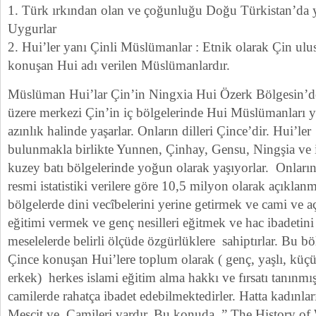
1. Türk ırkından olan ve çoğunluğu Doğu Türkistan’d
Uygurlar
2. Hui’ler yanı Çinli Müslümanlar : Etnik olarak Çin u
konuşan Hui adı verilen Müslümanlardır.
Müslüman Hui’lar Çin’in Ningxia Hui Özerk Bölgesin’d
üzere merkezi Çin’in iç bölgelerinde Hui Müslümanları y
azınlık halinde yaşarlar. Onların dilleri Çince’dir. Hui’le
bulunmakla birlikte Yunnen, Çinhay, Gensu, Ningşia ve 
kuzey batı bölgelerinde yoğun olarak yaşıyorlar. Onları
resmi istatistiki verilere göre 10,5 milyon olarak açıklanmı
bölgelerde dini vecîbelerini yerine getirmek ve cami ve a
eğitimi vermek ve genç nesilleri eğitmek ve hac ibadetini
meselelerde belirli ölçüde özgürlüklere sahiptırlar. Bu b
Çince konuşan Hui’lere toplum olarak ( genç, yaşlı, küç
erkek) herkes islami eğitim alma hakkı ve fırsatı tanınmış
camilerde rahatça ibadet edebilmektedirler. Hatta kadınla
Mescit ve Camileri vardır. Bu konuda ” The History o