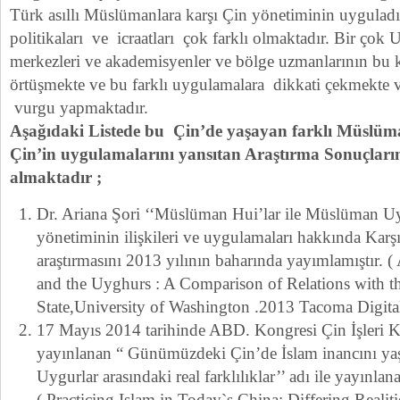
Türk asıllı Müslümanlara karşı Çin yönetiminin uyguladığ
politikaları ve icraatları çok farklı olmaktadır. Bir çok U
merkezleri ve akademisyenler ve bölge uzmanlarının bu 
örtüşmekte ve bu farklı uygulamalara dikkati çekmekte 
vurgu yapmaktadır.
Aşağıdaki Listede bu Çin’de yaşayan farklı Müslüman
Çin’in uygulamalarını yansıtan Araştırma Sonuçları
almaktadır ;
Dr. Ariana Şori ‘‘Müslüman Hui’lar ile Müslüman Uy
yönetiminin ilişkileri ve uygulamaları hakkında Karşıl
araştırmasını 2013 yılının baharında yayımlamıştır. 
and the Uyghurs : A Comparison of Relations with t
State,University of Washington .2013 Tacoma Digit
17 Mayıs 2014 tarihinde ABD. Kongresi Çin İşleri K
yayınlanan “ Günümüzdeki Çin’de İslam inancını ya
Uygurlar arasındaki real farklılıklar’’ adı ile yayınla
( Practicing Islam in Today`s China: Differing Realit