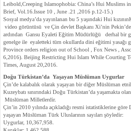
Leibold,Creeping Islamophobia: China’s Hui Muslims in 
Brief, Vol.16.Issue 10 , June .21 ,2016 p.12-15.)
Sosyal medya’da yayınlanan bu 5 yaşındaki Hui kızını
video görüntüsü ve Çin devlet Başkanı Xi’nin Pekin’de
ardından Gansu Eyaleti Eğitim Müdürlüğü derhal bir g
genelge ile eyaletteki tüm okullarda dini eğitimi yasağı g
Province orders religion out of School , Fox News , Ass
6,2016). Beijing Restricting Hui Islam While Courting To
Times, August 20,2016.
Doğu Türkistan’da Yaşayan Müslüman Uygurlar
Çin’de kalabalık olarak yaşayan bir diğer Müslüman etni
Kuzeybatı sınırındaki Doğu Türkistan’da yaşamakta ol
Müslüman Milletlerdir.
Çin’in 2010 yılında açıkladığı resmi istatistiklerine gör
yaşayan Müslüman Türk Uluslarının sayıları şöyledir:
Uygurlar, 10,367,958.
Kazaklar: 1,462,588