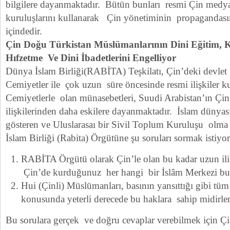
bilgilere dayanmaktadır. Bütün bunları resmi Çin medy
kuruluşlarını kullanarak Çin yönetiminin propagandas
içindedir.
Çin Doğu Türkistan Müslümanlarının Dini Eğitim, 
Hıfzetme Ve Dini İbadetlerini Engelliyor
Dünya İslam Birliği(RABİTA) Teşkilatı, Çin’deki devle
Cemiyetler ile çok uzun süre öncesinde resmi ilişkiler k
Cemiyetlerle olan münasebetleri, Suudi Arabistan’ın Çin
ilişkilerinden daha eskilere dayanmaktadır. İslam dünyas
gösteren ve Uluslarasaı bir Sivil Toplum Kuruluşu olma 
İslam Birliği (Rabita) Örgütüne şu soruları sormak istiyo
RABİTA Örgütü olarak Çin’le olan bu kadar uzun iliş
Çin’de kurduğunuz her hangi bir İslâm Merkezi b
Hui (Çinli) Müslümanları, basının yansıttığı gibi tüm
konusunda yeterli derecede bu haklara sahip midirle
Bu sorulara gerçek ve doğru cevaplar verebilmek için Ç