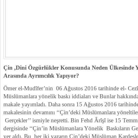
Çin ,Dini Özgürlükler Konusunda Neden Ülkesinde
Arasında Ayrımcılık Yapıyor?
Ömer el-Mudîfer’nin 06 Ağustos 2016 tarihinde el- Cezîr
Müslümanlara yönelik baskı iddiaları ve Bunlar hakkındak
makale yayımladı. Daha sonra 15 Ağustos 2016 tarihinde
makalesinin devamını ‘‘Çin’deki Müslümanlara yöneltilen
Gerçekler’’ ismiyle neşretti. Bin Fehd Ârîşî ise 15 Tem
dergisinde ‘‘Çin’in Müslümanlara Yönelik Baskıların Ger
yer aldı. Bu her iki yazarın Çin’deki Müslüman Kardeşl