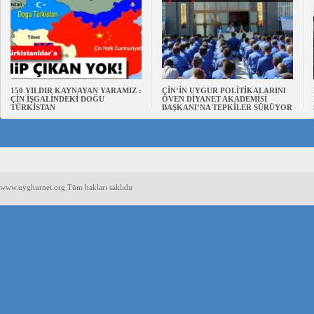
150 YILDIR KAYNAYAN YARAMIZ :
ÇİN’İN UYGUR POLİTİKALARINI
ÇİN İŞGALİNDEKİ DOĞU
ÖVEN DİYANET AKADEMİSİ
TÜRKİSTAN
BAŞKANI’NA TEPKİLER SÜRÜYOR
www.uyghurnet.org Tüm hakları saklıdır