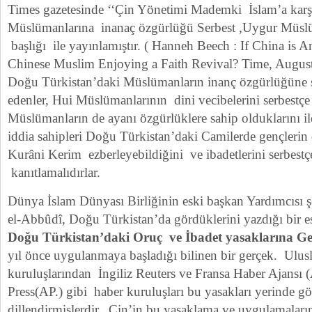
Times gazetesinde ‘‘Çin Yönetimi Mademki İslam’a ka
Müslümanlarına inanaç özgürlüğü Serbest ,Uygur Müslü
başlığı ile yayınlamıştır. ( Hanneh Beech : If China is A
Chinese Muslim Enjoying a Faith Revival? Time, Augus
Doğu Türkistan’daki Müslümanların inanç özgürlüğüne 
edenler, Hui Müslümanlarının dini vecibelerini serbestçe
Müslümanların de ayanı özgürlüklere sahip olduklarını il
iddia sahipleri Doğu Türkistan’daki Camilerde gençlerin d
Kurâni Kerim ezberleyebildiğini ve ibadetlerini serbestçe
kanıtlamalıdırlar.
Dünya İslam Dünyası Birliğinin eski başkan Yardımcıs
el-Abbûdî, Doğu Türkistan’da gördüklerini yazdığı bir es
Doğu Türkistan’daki Oruç ve İbadet yasaklarına Ge
yıl önce uygulanmaya başladığı bilinen bir gerçek. Ulusl
kuruluşlarından İngiliz Reuters ve Fransa Haber Ajansı 
Press(AP.) gibi haber kuruluşları bu yasakları yerinde 
dillendirmişlerdir. Çin’in bu yasaklama ve uygulamaların