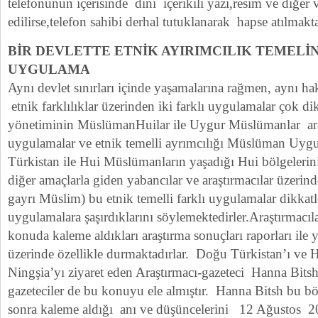
telefonunun içerisinde dini içerikili yazı,resim ve diğer v
edilirse,telefon sahibi derhal tutuklanarak hapse atılmakta
BİR DEVLETTE ETNİK AYIRIMCILIK TEMELİN
UYGULAMA
Aynı devlet sınırları içinde yaşamalarına rağmen, aynı h
etnik farklılıklar üzerinden iki farklı uygulamalar çok di
yönetiminin MüslümanHuilar ile Uygur Müslümanlar ara
uygulamalar ve etnik temelli ayrımcılığı Müslüman Uygu
Türkistan ile Hui Müslümanların yaşadığı Hui bölgelerini 
diğer amaçlarla giden yabancılar ve araştırmacılar üzeri
gayrı Müslim) bu etnik temelli farklı uygulamalar dikkat
uygulamalara şaşırdıklarını söylemektedirler.Araştırmacı
konuda kaleme aldıkları araştırma sonuçları raporları ile
üzerinde özellikle durmaktadırlar. Doğu Türkistan’ı ve H
Ningşia’yı ziyaret eden Araştırmacı-gazeteci Hanna Bits
gazeteciler de bu konuyu ele almıştır. Hanna Bitsh bu bölg
sonra kaleme aldığı anı ve düşüncelerini 12 Ağustos 20