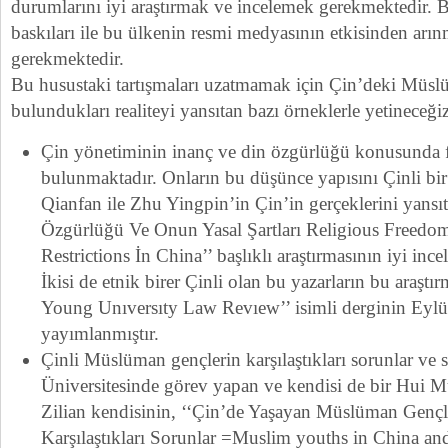
durumlarını iyi araştırmak ve incelemek gerekmektedir. 
baskıları ile bu ülkenin resmi medyasının etkisinden ar
gerekmektedir.
Bu husustaki tartışmaları uzatmamak için Çin’deki Müsl
bulundukları realiteyi yansıtan bazı örneklerle yetineceğiz
Çin yönetiminin inanç ve din özgürlüğü konusunda fa
bulunmaktadır. Onların bu düşünce yapısını Çinli bi
Qianfan ile Zhu Yingpin’in Çin’in gerçeklerini yansı
Özgürlüğü Ve Onun Yasal Şartları Religious Freedom
Restrictions İn China’’ başlıklı araştırmasının iyi in
İkisi de etnik birer Çinli olan bu yazarların bu araştı
Young Unıversıty Law Revıew’’ isimli derginin Eylül
yayımlanmıştır.
Çinli Müslüman gençlerin karşılaştıkları sorunlar ve s
Üniversitesinde görev yapan ve kendisi de bir Hui 
Zilian kendisinin, ‘‘Çin’de Yaşayan Müslüman Gençl
Karşılaştıkları Sorunlar =Muslim youths in China and