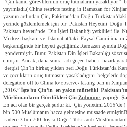
‘‘Çin kamu görevlilerinin oruç tutmalarını yasaklıyor’’ ba
yayımladı.( China restricts fasting in Ramazan for Xinjia
yazının ardından Çin, Pakistan’dan Doğu Türkistan’dak
yerinde gözlemlemek için bir Pakistan Heyetini Doğu Tür
Pakistan heyeti’nde Din İşleri Bakanlığı yetkilileri ile 
Merkezi başkanı ve İslamabat’taki Faysal Camii imamı
başkanlığında bir heyeti geçtiğimiz Ramazan ayında Doğ
göndermiştir. Bunu Pakistan Din İşleri Bakanlığı sözcü
etmiştir. Ancak, daha sonra adı geçen haberi hazırlaya
dergisi Çin’in birkaç yıldan beri Doğu Türkistan’da Kamu
ve çocukların oruç tutmasını yasakladığını belgelerle doğ
delegation off to China to›observe› fasting ban in Xinji
,2016.”
İşte bu Çin’in en yakın müttefiki Pakistan’
Müslümanların Gördükleri Çin
Zulmüne
yaptığı Şah
En acı olan bir gerçek şudur ki, Çin yönetimi 2016’de (
bin 500 Müslümanın hacca gelmesine müsaade etmiştir.B
sadece 3 bin 700 kişisi Doğu Türkistanlı Müslümanlard
toplam 22 uçuş ile Doğu Türkistan’ın başkenti Urumçi’