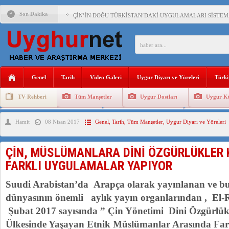
Son Dakika
ÇİN’İN DOĞU TÜRKİSTAN’DAKİ UYGULAMALARI SİSTEM
DİYANET AKADEMİSİ BAŞKANI DOÇ.DR.KAAN : DOĞU TÜR
150 YILDIR KAYNAYAN YARAMIZ : ÇİN İŞGALİNDEKİ DO
ÇİN’İN UYGUR POLİTİKALARINI ÖVEN DİYANET AKADEM
Genel
Tarih
Video Galeri
Uygur Diyarı ve Yöreleri
Türki
MHP’DEN URUMÇİ KATLİAMI MESAJİ : 05.07.2009 URUM
TV Rehberi
Tüm Manşetler
Uygur Dostları
Uygur Kü
ÇİN’İN ANKARA BÜYÜKELÇİSİ JİANG’İN TRABZON ZİYAR
Uygurlarda Düğün ve Cenaze
Uygur Geleneksel Tip
Uygur Gele
Hamit
08 Nisan 2017
Genel
,
Tarih
,
Tüm Manşetler
,
Uygur Diyarı ve Yöreleri
İŞGALCİ ÇİN’DEN “FETİHLER SULTANI MEHMET”DİZİSİN
SAADET PARTİSİ İLÇE BAŞKANI : TEMMUZ AYI,DOĞU TÜR
ÇİN, MÜSLÜMANLARA DİNİ ÖZGÜRLÜKLER
İŞGALCİ ÇİN,DOĞU TÜRKİSTAN’DA EN AZ 143 BİN UYGU
FARKLI UYGULAMALAR YAPIYOR
Suudi Arabistan’da Arapça olarak yayınlanan ve b
dünyasının önemli aylık yayın organlarından , El-R
Şubat 2017 sayısında ” Çin Yönetimi Dini Özgürlü
Ülkesinde Yaşayan Etnik Müslümanlar Arasında Far