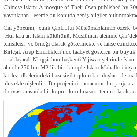
Chinese Islam: A mosque of Their Own published by 200
yayınlanan eserde bu konuda geniş bilgiler bulunmaktad
Çin yönetimi, etnik Çinli Hui Müslümanlarının özerk bö
Hui’lara ait İslam kültürünü, Müslüman alemine Çin’dek
temsilcisi ve örneği olarak göstermekte ve lanse etmekte
Birleşik Arap Emirlikleri’nde faaliyet gösteren bir büyük
ortaklaşarak Ningşia’nın başkenti Yijiwan şehrinde İslam
altında 250 bin M2.lik bir komple İslam Mahallesi inşa e
körfez ülkelerindeki bazı sivil toplum kuruluşları de ma
desteklemişlerdir. Bu projenini amacının bu proje aracıl
dünyası arasında bir köprü kurulmasını temin olarak açı