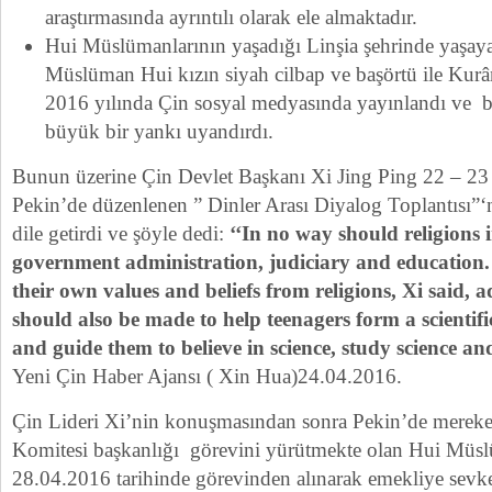
araştırmasında ayrıntılı olarak ele almaktadır.
Hui Müslümanlarının yaşadığı Linşia şehrinde yaşaya
Müslüman Hui kızın siyah cilbap ve başörtü ile Kur
2016 yılında Çin sosyal medyasında yayınlandı ve 
büyük bir yankı uyandırdı.
Bunun üzerine Çin Devlet Başkanı Xi Jing Ping 22 – 23 
Pekin’de düzenlenen ” Dinler Arası Diyalog Toplantısı”
dile getirdi ve şöyle dedi:
‘‘In no way should religions i
government administration, judiciary and education.
their own values and beliefs from religions, Xi said, a
should also be made to help teenagers form a scientifi
and guide them to believe in science, study science an
Yeni Çin Haber Ajansı ( Xin Hua)24.04.2016.
Çin Lideri Xi’nin konuşmasından sonra Pekin’de merekez
Komitesi başkanlığı görevini yürütmekte olan Hui Mü
28.04.2016 tarihinde görevinden alınarak emekliye sevke